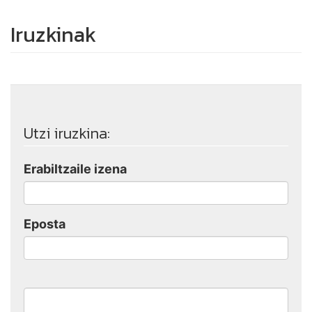
Iruzkinak
Utzi iruzkina:
Erabiltzaile izena
Eposta