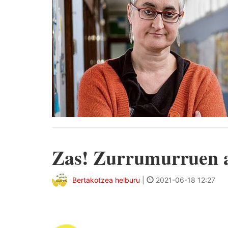
Zas! Zurrumurruen 
Bertakotzea helburu
|
2021-06-18 12:27