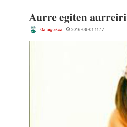
Aurre egiten aurreiri
Garaigoikoa
|
2016-06-01 11:17