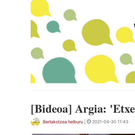
[Bideoa] Argia: 'Etxe
Bertakotzea helburu
|
2021-04-30 11:43