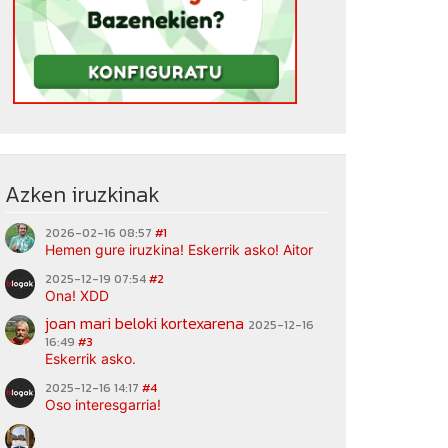
Azken iruzkinak
2026-02-16 08:57
#1
Hemen gure iruzkina! Eskerrik asko! Aitor
2025-12-19 07:54
#2
Ona! XDD
joan mari beloki kortexarena
2025-12-16
16:49
#3
Eskerrik asko.
2025-12-16 14:17
#4
Oso interesgarria!