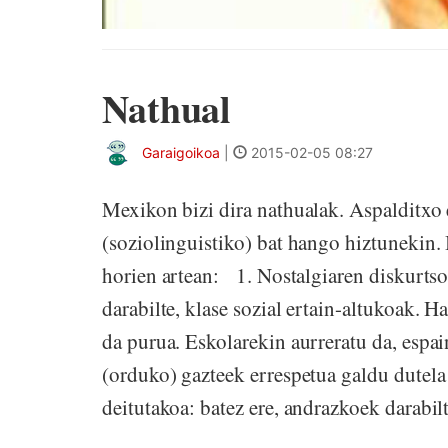
Nathual
Garaigoikoa
|
2015-02-05 08:27
Mexikon bizi dira nathualak. Aspalditxo 
(soziolinguistiko) bat hango hiztunekin. 
horien artean: 1. Nostalgiaren diskurtso
darabilte, klase sozial ertain-altukoak. H
da purua. Eskolarekin aurreratu da, espai
(orduko) gazteek errespetua galdu dutela
deitutakoa: batez ere, andrazkoek darabilt