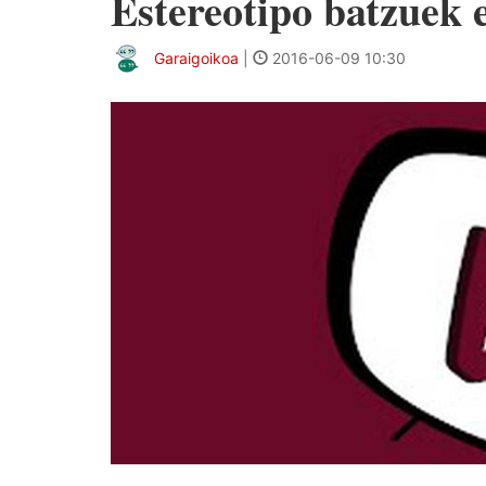
Estereotipo batzuek 
Garaigoikoa
|
2016-06-09 10:30