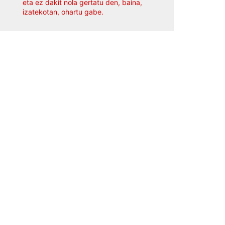
eta ez dakit nola gertatu den, baina,
izatekotan, ohartu gabe.