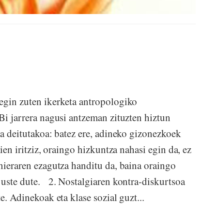
egin zuten ikerketa antropologiko
Bi jarrera nagusi antzeman zituzten hiztun
a deitutakoa: batez ere, adineko gizonezkoek
aien iritziz, oraingo hizkuntza nahasi egin da, ez
nieraren ezagutza handitu da, baina oraingo
 uste dute. 2. Nostalgiaren kontra-diskurtsoa
e. Adinekoak eta klase sozial guzt...