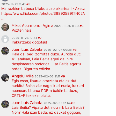
2025-11-29 11:43
#5
Marrazkien babesa Uliako auzo elkarteari - Aketz etxea (argazki bi
https://www.flickr.com/photos/38892589@N02/albums/72177720
...
Mikel Asurmendi Agirre
2025-11-26 11:59
#6
Pozten naiz!
2025-11-26 10:44
#7
Irakurtzeko gogotsu!
Juan Luis Zabala
2025-02-04 09:33
#8
Hala da, begi zorrotza duzu. Aurkitu dut:
41. atalean, Laia Beitia ageri da, nire
despistearen ondorioz, Lisa Beitia agertu
ordez. Bigarren edizior...
Angelu Villa
2025-02-03 21:11
#9
Egia esan, liburua orraztatu eta ez dut
aurkitu! Baina ziur nago ikusi nuela, irakurri
nuenean. Lburua PDF-n baldin baduzu,
CRTL+F teklekin bilatu.
Juan Luis Zabala
2025-02-03 12:14
#10
Laia Beitia? Aipatu dut inoiz nik Laia Beitia?
Non? Hala izan bada, ez daukat gogoan,