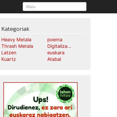
Kategoriak
Heavy Metala
poema
Thrash Metala
Digitaliza...
Latzen
euskara
Kuartz
Atabal