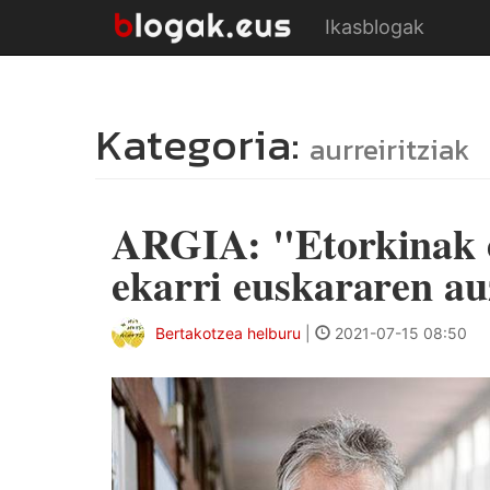
Ikasblogak
Kategoria:
aurreiritziak
ARGIA: "Etorkinak e
ekarri euskararen au
Bertakotzea helburu
|
2021-07-15 08:50