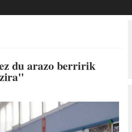
z du arazo berririk
zira"