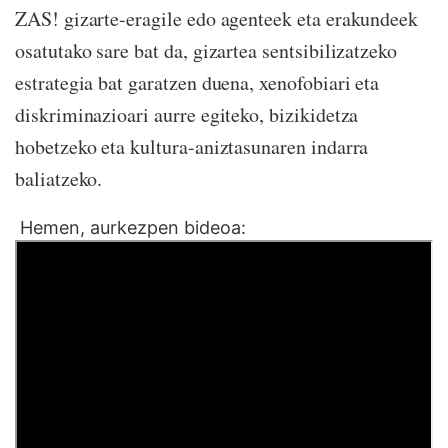
ZAS! gizarte-eragile edo agenteek eta erakundeek
osatutako sare bat da, gizartea sentsibilizatzeko
estrategia bat garatzen duena, xenofobiari eta
diskriminazioari aurre egiteko, bizikidetza
hobetzeko eta kultura-aniztasunaren indarra
baliatzeko.
Hemen, aurkezpen bideoa: