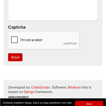
Captcha
Bidali
Developed by
CodeSyntax
. Software:
Bitakora
that is
based on
Django
framework.
Cookieak erabiltzen ditugu, baina ez dugu gordetzen zure datu
Ados