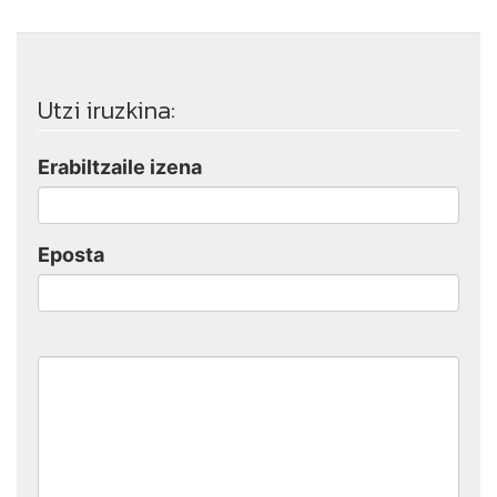
Utzi iruzkina:
Erabiltzaile izena
Eposta