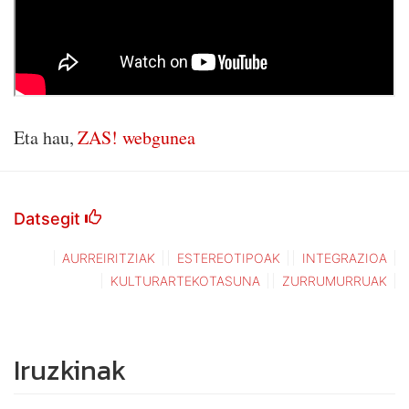
Eta hau,
ZAS! webgunea
Datsegit
AURREIRITZIAK
ESTEREOTIPOAK
INTEGRAZIOA
KULTURARTEKOTASUNA
ZURRUMURRUAK
Iruzkinak