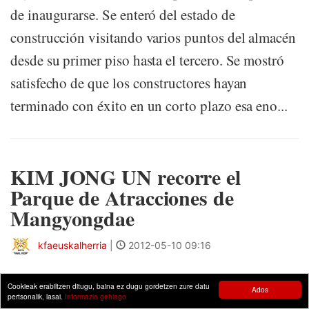
de inaugurarse. Se enteró del estado de
construcción visitando varios puntos del almacén
desde su primer piso hasta el tercero. Se mostró
satisfecho de que los constructores hayan
terminado con éxito en un corto plazo esa eno...
KIM JONG UN recorre el
Parque de Atracciones de
Mangyongdae
kfaeuskalherria
|
2012-05-10 09:16
Kim Jong Un, Primer Secretario del Partido del
Cookieak erabiltzen ditugu, baina ez dugu gordetzen zure datu
Ados
pertsonalik, lasai.
Informazio gehiago
Trabajo de Corea, Primer Presidente del Comité