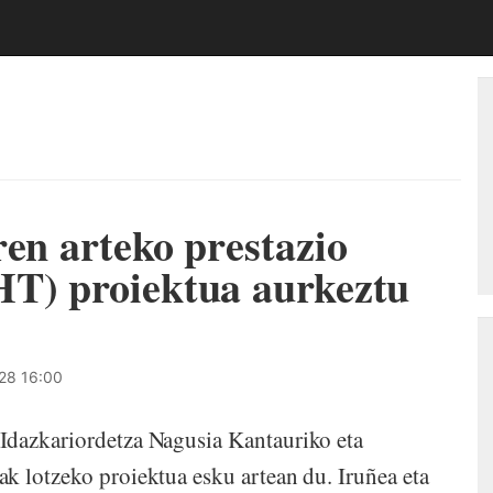
ren arteko prestazio
HT) proiektua aurkeztu
28 16:00
 Idazkariordetza Nagusia Kantauriko eta
k lotzeko proiektua esku artean du. Iruñea eta