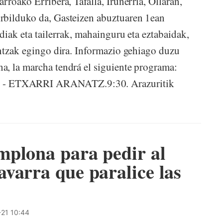
rroako Erribera, Tafalla, Iruñerria, Ollaran,
rbilduko da, Gasteizen abuztuaren 1ean
diak eta tailerrak, mahainguru eta eztabaidak,
intzak egingo dira. Informazio gehiago duzu
a, la marcha tendrá el siguiente programa:
 - ETXARRI ARANATZ.9:30. Arazuritik
mplona para pedir al
varra que paralice las
21 10:44