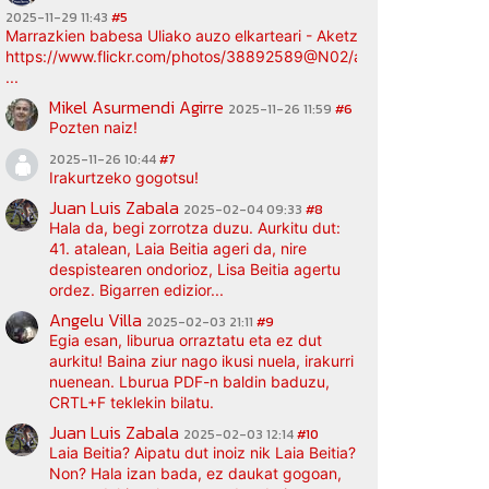
2025-11-29 11:43
#5
Marrazkien babesa Uliako auzo elkarteari - Aketz etxea (argazki bi
https://www.flickr.com/photos/38892589@N02/albums/72177720
...
Mikel Asurmendi Agirre
2025-11-26 11:59
#6
Pozten naiz!
2025-11-26 10:44
#7
Irakurtzeko gogotsu!
Juan Luis Zabala
2025-02-04 09:33
#8
Hala da, begi zorrotza duzu. Aurkitu dut:
41. atalean, Laia Beitia ageri da, nire
despistearen ondorioz, Lisa Beitia agertu
ordez. Bigarren edizior...
Angelu Villa
2025-02-03 21:11
#9
Egia esan, liburua orraztatu eta ez dut
aurkitu! Baina ziur nago ikusi nuela, irakurri
nuenean. Lburua PDF-n baldin baduzu,
CRTL+F teklekin bilatu.
Juan Luis Zabala
2025-02-03 12:14
#10
Laia Beitia? Aipatu dut inoiz nik Laia Beitia?
Non? Hala izan bada, ez daukat gogoan,