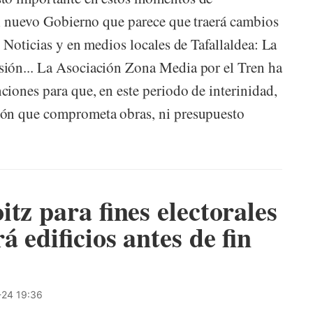
 el nuevo Gobierno que parece que traerá cambios
 Noticias y en medios locales de Tafallaldea: La
ión... La Asociación Zona Media por el Tren ha
iones para que, en este periodo de interinidad,
ión que comprometa obras, ni presupuesto
tz para fines electorales
 edificios antes de fin
24 19:36