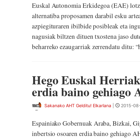
Euskal Autonomia Erkidegoa (EAE) lotze
alternatiba proposamen darabil esku arte
azpiegituraren ibilbide posibleak eta i
nagusiak biltzen dituen txostena jaso dut
beharreko ezaugarriak zerrendatu ditu: “h
Hego Euskal Herriak
erdia baino gehiago
Sakanako AHT Gelditu! Elkarlana
|
2015-08-
Espainiako Gobernuak Araba, Bizkai, Gi
inbertsio osoaren erdia baino gehiago AH