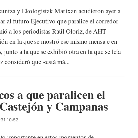
kuntza y Ekologistak Martxan acudieron ayer a
ar al futuro Ejecutivo que paralice el corredor
ió a los periodistas Raúl Oloriz, de AHT
ación en la que se mostró ese mismo mensaje en
junto a la que se exhibió otra en la que se leía
z consideró que «está má...
cos a que paralicen el
 Castejón y Campanas
31 10:52
sto importante en estos momentos de