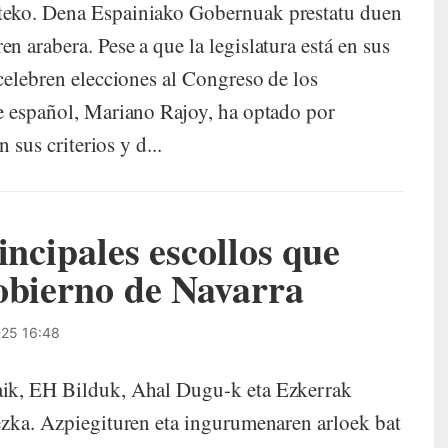
teko. Dena Espainiako Gobernuak prestatu duen
 arabera. Pese a que la legislatura está en sus
celebren elecciones al Congreso de los
te español, Mariano Rajoy, ha optado por
 sus criterios y d...
incipales escollos que
obierno de Navarra
25 16:48
aik, EH Bilduk, Ahal Dugu-k eta Ezkerrak
ezka. Azpiegituren eta ingurumenaren arloek bat