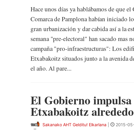
Hace unos días ya hablábamos de que el 
Comarca de Pamplona habían iniciado los 
gran urbanización y dar cabida así a la e
semana "pre-electoral" han sacado mas not
campaña "pro-infraestructuras": Los edif
Etxabakoitz situados junto a la avenida d
el año. Al pare...
El Gobierno impulsa 
Etxabakoitz alrededo
Sakanako AHT Gelditu! Elkarlana
|
2015-05-