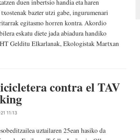
atzen duen inbertsio handia eta haren
 txostenak bazter utzi gabe, ingurumenari
rritarrak egitasmo horren kontra. Akordio
bilera eskatu diete jada abiadura handiko
: AHT Gelditu Elkarlanak, Ekologistak Martxan
icicletera contra el TAV
cking
21 11:13
sobeditzailea uztailaren 25ean hasiko da