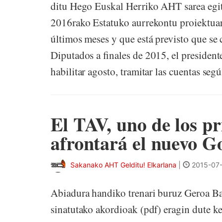
ditu Hego Euskal Herriko AHT sarea egi
2016rako Estatuko aurrekontu proiektuaren
últimos meses y que está previsto que se 
Diputados a finales de 2015, el presiden
habilitar agosto, tramitar las cuentas según
El TAV, uno de los pr
afrontará el nuevo G
Sakanako AHT Gelditu! Elkarlana
|
2015-07-
Abiadura handiko trenari buruz Geroa B
sinatutako akordioak (pdf) eragin dute k