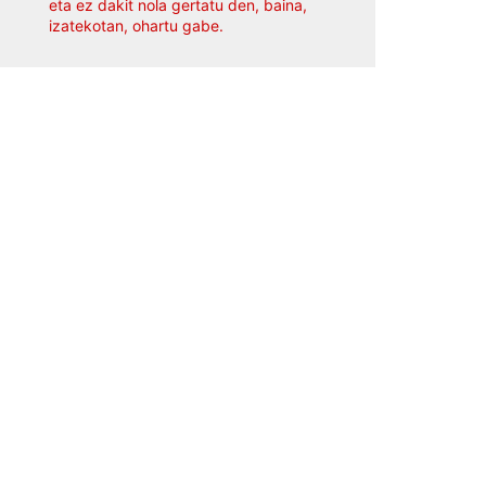
eta ez dakit nola gertatu den, baina,
izatekotan, ohartu gabe.