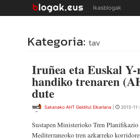
Ikasblogak
Kategoria:
tav
Iruñea eta Euskal Y-
handiko trenaren (A
dute
Sakanako AHT Gelditu! Elkarlana
|
2015-11-
Sustapen Ministerioko Tren Planifikazio
Mediterraneoko tren azkarreko korridorea