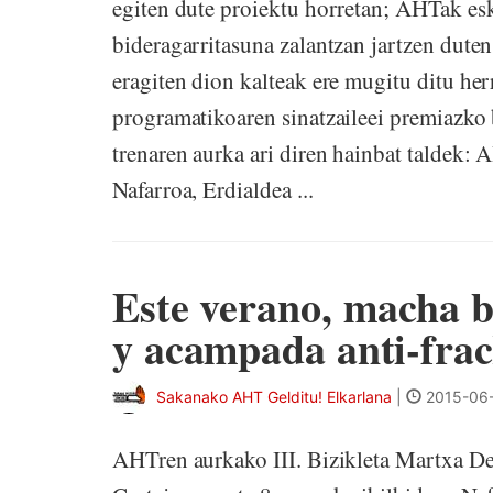
egiten dute proiektu horretan; AHTak esk
bideragarritasuna zalantzan jartzen duten
eragiten dion kalteak ere mugitu ditu he
programatikoaren sinatzaileei premiazko 
trenaren aurka ari diren hainbat taldek
Nafarroa, Erdialdea ...
Este verano, macha b
y acampada anti-fra
Sakanako AHT Gelditu! Elkarlana
|
2015-06-
AHTren aurkako III. Bizikleta Martxa De