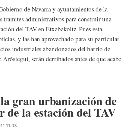
Gobierno de Navarra y ayuntamientos de la
tramites administrativos para construir una
stación del TAV en Etxabakoitz. Pues esta
icias, y las han aprovechado para su particular
icios industriales abandonados del barrio de
e Aróstegui, serán derribados antes de que acabe
la gran urbanización de
r de la estación del TAV
11 11:03