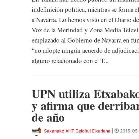
indefinición política, mientras se forma
a Navarra. Lo hemos visto en el Diario de
Voz de la Merindad y Zona Media Televis
emplazado al Gobierno de Navarra en func
“no adopte ningún acuerdo de adjudicac
alguno relacionado con el T...
UPN utiliza Etxabakoi
y afirma que derribará
de año
Sakanako AHT Gelditu! Elkarlana
|
2015-05-