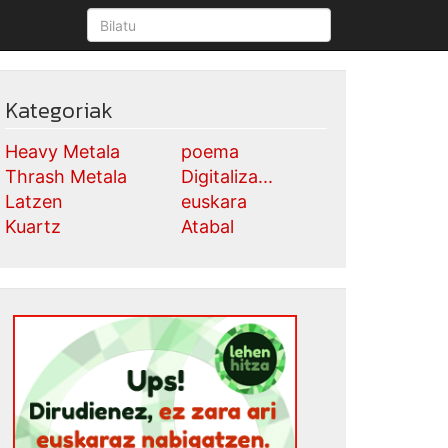
Kategoriak
Heavy Metala
poema
Thrash Metala
Digitaliza...
Latzen
euskara
Kuartz
Atabal