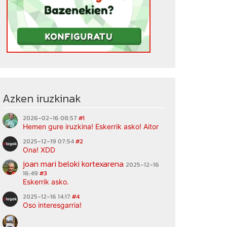
Azken iruzkinak
2026-02-16 08:57
#1
Hemen gure iruzkina! Eskerrik asko! Aitor
2025-12-19 07:54
#2
Ona! XDD
joan mari beloki kortexarena
2025-12-16
16:49
#3
Eskerrik asko.
2025-12-16 14:17
#4
Oso interesgarria!