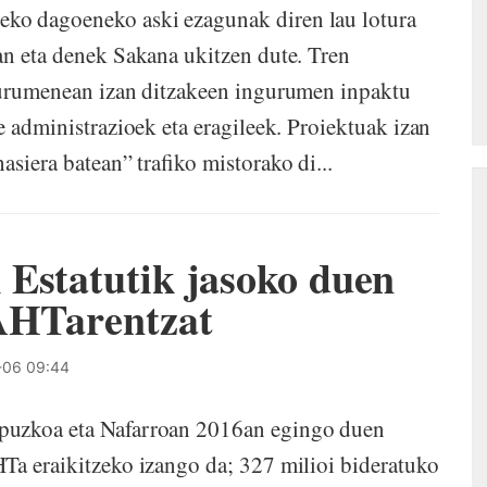
ko dagoeneko aski ezagunak diren lau lotura
an eta denek Sakana ukitzen dute. Tren
ngurumenean izan ditzakeen ingurumen inpaktu
e administrazioek eta eragileek. Proiektuak izan
asiera batean” trafiko mistorako di...
 Estatutik jasoko duen
 AHTarentzat
06 09:44
puzkoa eta Nafarroan 2016an egingo duen
Ta eraikitzeko izango da; 327 milioi bideratuko