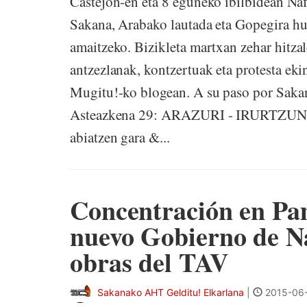
Castejon-en eta 8 eguneko ibilbidean Nafa
Sakana, Arabako lautada eta Gopegira hu
amaitzeko. Bizikleta martxan zehar hitzal
antzezlanak, kontzertuak eta protesta ek
Mugitu!-ko blogean. A su paso por Sakan
Asteazkena 29: ARAZURI - IRURTZUN
abiatzen gara &...
Concentración en Pa
nuevo Gobierno de Na
obras del TAV
Sakanako AHT Gelditu! Elkarlana
|
2015-06-