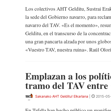
Los colectivos AHT Gelditu, Sustrai Era
la sede del Gobierno navarro, para reclam
navarro del TAV. «Es el momento», resum
Gelditu, en el transcurso de la concentr
una gran pancarta alzada por unos globos, 
«Vuestro TAV, nuestra ruina». Raúl Olori
Emplazan a los políti
tramo del TAV entre
Sakanako AHT Gelditu! Elkarlana
|
2015-05-
En Tafalla han hecho público un manifie