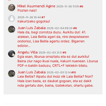
Mikel Asurmendi Agirre
2025-11-26 11:59
#6
Pozten naiz!
2025-11-26 10:44
#7
Irakurtzeko gogotsu!
Juan Luis Zabala
2025-02-04 09:33
#8
Hala da, begi zorrotza duzu. Aurkitu dut: 41.
atalean, Laia Beitia ageri da, nire despistearen
ondorioz, Lisa Beitia agertu ordez. Bigarren
edizior...
Angelu Villa
2025-02-03 21:11
#9
Egia esan, liburua orraztatu eta ez dut aurkitu!
Baina ziur nago ikusi nuela, irakurri nuenean. Lburua
PDF-n baldin baduzu, CRTL+F teklekin bilatu.
Juan Luis Zabala
2025-02-03 12:14
#10
Laia Beitia? Aipatu dut inoiz nik Laia Beitia? Non?
Hala izan bada, ez daukat gogoan, eta ez dakit
nola gertatu den, baina, izatekotan, ohartu gabe.