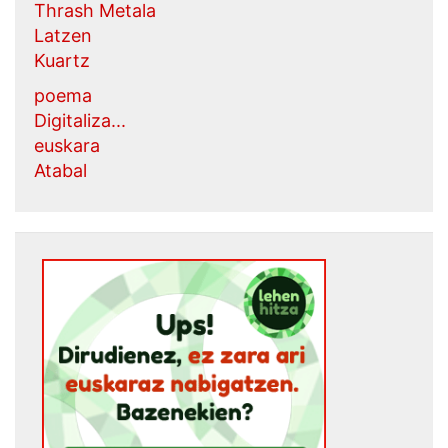
Thrash Metala
Latzen
Kuartz
poema
Digitaliza...
euskara
Atabal