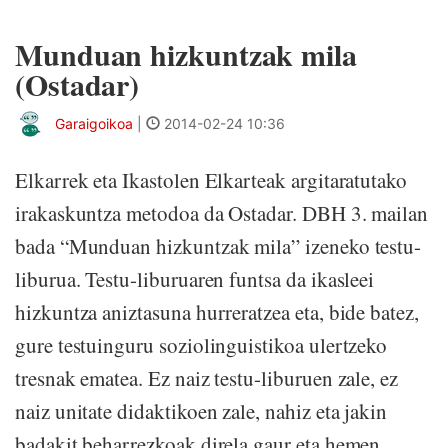
Munduan hizkuntzak mila
(Ostadar)
Garaigoikoa
|
2014-02-24 10:36
Elkarrek eta Ikastolen Elkarteak argitaratutako
irakaskuntza metodoa da Ostadar. DBH 3. mailan
bada “Munduan hizkuntzak mila” izeneko testu-
liburua. Testu-liburuaren funtsa da ikasleei
hizkuntza aniztasuna hurreratzea eta, bide batez,
gure testuinguru soziolinguistikoa ulertzeko
tresnak ematea. Ez naiz testu-liburuen zale, ez
naiz unitate didaktikoen zale, nahiz eta jakin
badakit beharrezkoak direla gaur eta hemen