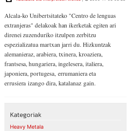
Alcala-ko Unibertsitateko "Centro de lenguas
extranjeras" delakoak han ikerketak egiten ari
direnei zuzenduriko itzulpen zerbitzu
espezializatua martxan jarri du. Hizkuntzak
alemanieraz, arabiera, txinera, kroaziera,
frantsesa, hungariera, ingelesera, italiera,
japoniera, portugesa, errumaniera eta
errusiera izango dira, katalanaz gain.
Kategoriak
Heavy Metala