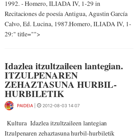
1992. - Homero, ILIADA IV, 1-29 in
Recitaciones de poesía Antigua, Agustin García
Calvo, Ed. Lucina, 1987.Homero, ILIADA IV, 1-
29:" title="">
Idazlea itzultzaileen lantegian.
ITZULPENAREN
ZEHAZTASUNA HURBIL-
HURBILETIK
PAIDEIA
|
2012-08-03 14:07
Kultura Idazlea itzultzaileen lantegian
Itzulpenaren zehaztasuna hurbil-hurbiletik