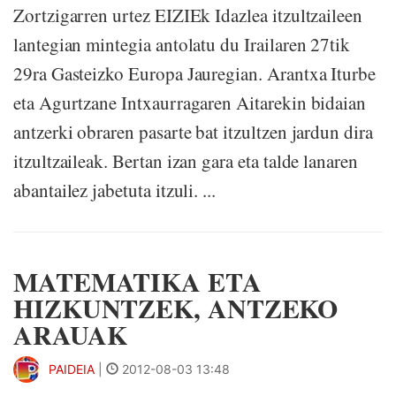
Zortzigarren urtez EIZIEk Idazlea itzultzaileen
lantegian mintegia antolatu du Irailaren 27tik
29ra Gasteizko Europa Jauregian. Arantxa Iturbe
eta Agurtzane Intxaurragaren Aitarekin bidaian
antzerki obraren pasarte bat itzultzen jardun dira
itzultzaileak. Bertan izan gara eta talde lanaren
abantailez jabetuta itzuli. ...
MATEMATIKA ETA
HIZKUNTZEK, ANTZEKO
ARAUAK
PAIDEIA
|
2012-08-03 13:48