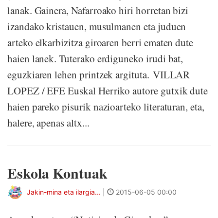
lanak. Gainera, Nafarroako hiri horretan bizi
izandako kristauen, musulmanen eta juduen
arteko elkarbizitza giroaren berri ematen dute
haien lanek. Tuterako erdiguneko irudi bat,
eguzkiaren lehen printzek argituta. VILLAR
LOPEZ / EFE Euskal Herriko autore gutxik dute
haien pareko pisurik nazioarteko literaturan, eta,
halere, apenas altx...
Eskola Kontuak
Jakin-mina eta ilargia...
|
2015-06-05 00:00