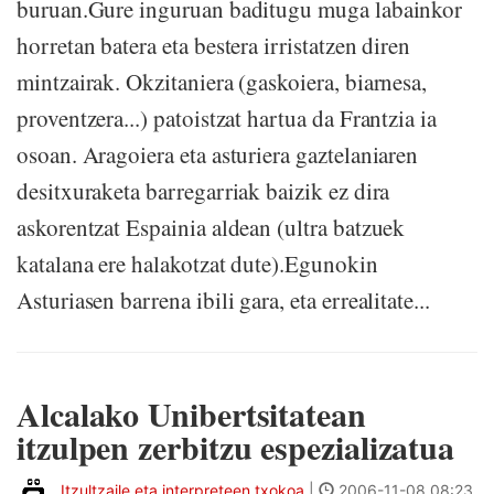
buruan.Gure inguruan baditugu muga labainkor
horretan batera eta bestera irristatzen diren
mintzairak. Okzitaniera (gaskoiera, biarnesa,
proventzera...) patoistzat hartua da Frantzia ia
osoan. Aragoiera eta asturiera gaztelaniaren
desitxuraketa barregarriak baizik ez dira
askorentzat Espainia aldean (ultra batzuek
katalana ere halakotzat dute).Egunokin
Asturiasen barrena ibili gara, eta errealitate...
Alcalako Unibertsitatean
itzulpen zerbitzu espezializatua
Itzultzaile eta interpreteen txokoa
|
2006-11-08 08:23