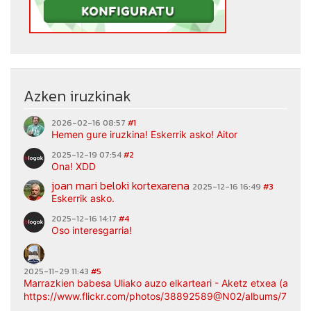
Azken iruzkinak
2026-02-16 08:57
#1
Hemen gure iruzkina! Eskerrik asko! Aitor
2025-12-19 07:54
#2
Ona! XDD
joan mari beloki kortexarena
2025-12-16 16:49
#3
Eskerrik asko.
2025-12-16 14:17
#4
Oso interesgarria!
2025-11-29 11:43
#5
Marrazkien babesa Uliako auzo elkarteari - Aketz etxea (argaz
https://www.flickr.com/photos/38892589@N02/albums/7217
...