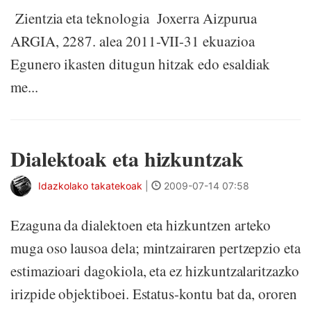
Zientzia eta teknologia Joxerra Aizpurua
ARGIA, 2287. alea 2011-VII-31 ekuazioa
Egunero ikasten ditugun hitzak edo esaldiak
me...
Dialektoak eta hizkuntzak
Idazkolako takatekoak
|
2009-07-14 07:58
Ezaguna da dialektoen eta hizkuntzen arteko
muga oso lausoa dela; mintzairaren pertzepzio eta
estimazioari dagokiola, eta ez hizkuntzalaritzazko
irizpide objektiboei. Estatus-kontu bat da, ororen