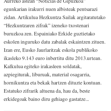
Aurreko astean “Noticias de Gipuzkoa”
egunkarian irakurri nuen albisteak pentsarazi
zidan. Artikulua Hezkuntza Sailak argitaratutako
“Hezkuntzaren zifrak” izeneko txostenari
buruzkoa zen. Espainiako Erkide guztietako
eskolen inguruko datu zabalak eskaintzen zituen.
Izan ere, Eusko Jaurlaritzak eskola publikoko
ikasleko 9.143 euro inbertitu ditu 2013.urtean.
Kalkulua egiteko irakasleen soldatak,
azpiegiturak, liburuak, material osagarria,
hornikuntza eta bekak hartzen dituzte kontuan.
Estatuko zifrarik altuena da, hau da, beste
erkidegoak baino diru gehiago gastatze...