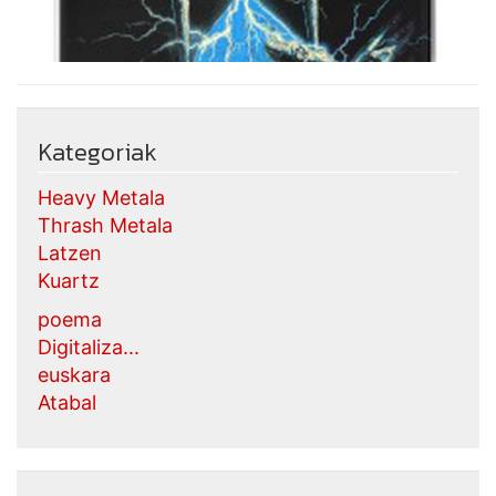
Kategoriak
Heavy Metala
Thrash Metala
Latzen
Kuartz
poema
Digitaliza...
euskara
Atabal