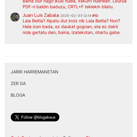
Baina ziur nago ikusi nuela, irakurri nuenean. Lburua
PDF-n baldin baduzu, CRTL+F teklekin bilatu.
Juan Luis Zabala
2025-02-03 12:14
#10
Laia Beitia? Aipatu dut inoiz nik Laia Beitia? Non?
Hala izan bada, ez daukat gogoan, eta ez dakit
nola gertatu den, baina, izatekotan, ohartu gabe.
JARRI HARREMANETAN
|
ZER DA
|
BLOGA