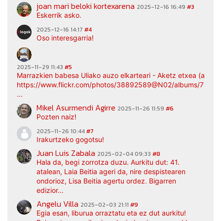
joan mari beloki kortexarena
2025-12-16 16:49
#3
Eskerrik asko.
2025-12-16 14:17
#4
Oso interesgarria!
2025-11-29 11:43
#5
Marrazkien babesa Uliako auzo elkarteari - Aketz etxea (argaz
https://www.flickr.com/photos/38892589@N02/albums/7217
...
Mikel Asurmendi Agirre
2025-11-26 11:59
#6
Pozten naiz!
2025-11-26 10:44
#7
Irakurtzeko gogotsu!
Juan Luis Zabala
2025-02-04 09:33
#8
Hala da, begi zorrotza duzu. Aurkitu dut: 41.
atalean, Laia Beitia ageri da, nire despistearen
ondorioz, Lisa Beitia agertu ordez. Bigarren
edizior...
Angelu Villa
2025-02-03 21:11
#9
Egia esan, liburua orraztatu eta ez dut aurkitu!