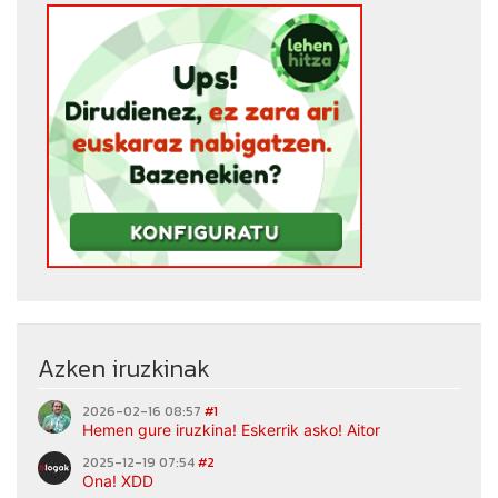
Azken iruzkinak
2026-02-16 08:57
#1
Hemen gure iruzkina! Eskerrik asko! Aitor
2025-12-19 07:54
#2
Ona! XDD