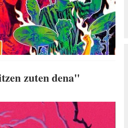
itzen zuten dena"