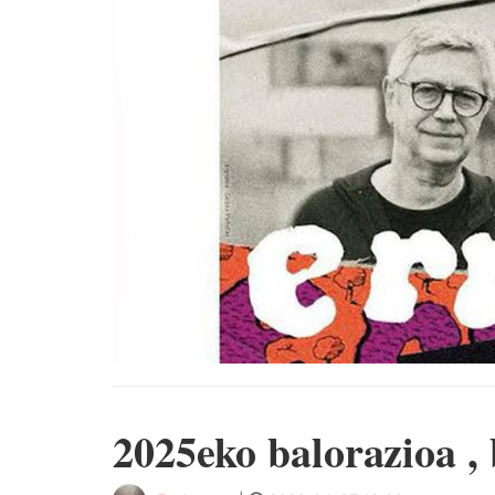
2025eko balorazioa ,