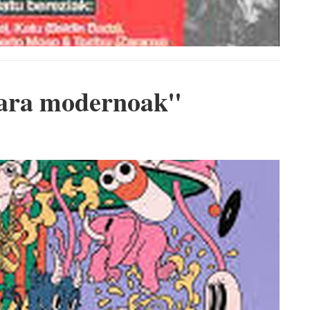
ara modernoak"