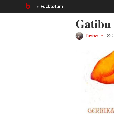
Fucktotum
Gatibu
Fucktotum
|
2