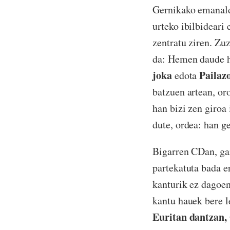
Gernikako emanald
urteko ibilbideari 
zentratu ziren. Zu
da: Hemen daude h
joka
Pailaz
edota
batzuen artean, or
han bizi zen giroa
dute, ordea: han ge
Bigarren CDan, gar
partekatuta bada e
kanturik ez dagoen
kantu hauek bere l
Euritan dantzan,