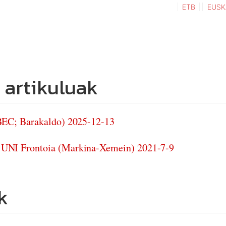
ETB
EUSK
 artikuluak
BEC; Barakaldo) 2025-12-13
NI Frontoia (Markina-Xemein) 2021-7-9
k