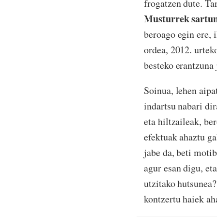
frogatzen dute. Ta
Musturrek sartu
beroago egin ere, 
ordea, 2012. urte
besteko erantzuna 
Soinua, lehen aipa
indartsu nabari dir
eta hiltzaileak, b
efektuak ahaztu ga
jabe da, beti mot
agur esan digu, et
utzitako hutsunea?
kontzertu haiek ah