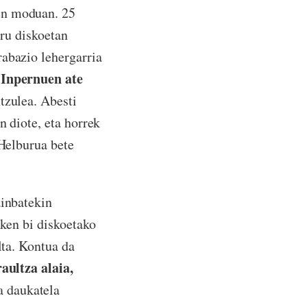
en moduan. 25
iru diskoetan
rabazio lehergarria
 Inpernuen ate
tzulea. Abesti
n diote, eta horrek
 Helburua bete
ainbatekin
zken bi diskoetako
lta. Kontua da
raultza alaia,
a daukatela