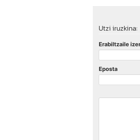
Utzi iruzkina:
Erabiltzaile ize
Eposta