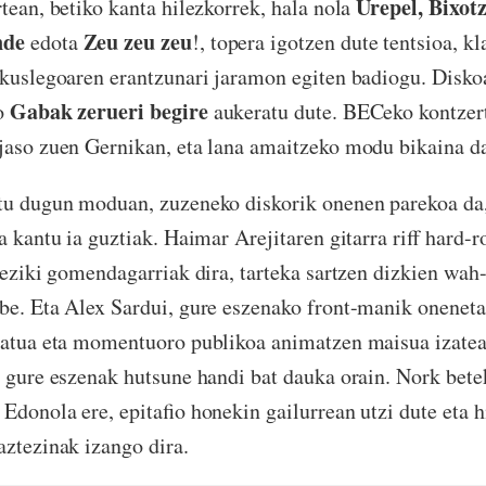
Urepel, Bixotz
rtean, betiko kanta hilezkorrek, hala nola
nde
Zeu zeu zeu
edota
!, topera igotzen dute tentsioa, k
ikuslegoaren erantzunari jaramon egiten badiogu. Disko
Gabak zerueri begire
ko
aukeratu dute. BECeko kontzer
jaso zuen Gernikan, eta lana amaitzeko modu bikaina da
tu dugun moduan, zuzeneko diskorik onenen parekoa da, 
a kantu ia guztiak. Haimar Arejitaren gitarra riff hard-
ereziki gomendagarriak dira, tarteka sartzen dizkien wah
be. Eta Alex Sardui, gure eszenako front-manik oneneta
ibatua eta momentuoro publikoa animatzen maisua izatea
a gure eszenak hutsune handi bat dauka orain. Nork bete
 Edonola ere, epitafio honekin gailurrean utzi dute eta 
aztezinak izango dira.