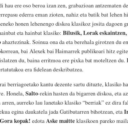
i hau ere oso beroa izan zen, grabazioan antzematen d
errepasu ederra eman zioten, nahiz eta batik bat lehen h
zeneko honen lehenengo diskoa klasikoz josita dagoen g
Bilusik, Lorak eskaintzen,
ainbat eta hainbat klasiko:
o
ahaztezinak. Soinua ona da eta berehala girotzen du en
okorrean, bai Alexek bai Haimarrek publikoari hitz egite
 islatzen du, baina erritmoa ere pixka bat moteltzen du.
rtatutakoa era fidelean deskribatzea.
ai berriagoetako kantu dezente sartu dituzte, klasiko h
Salto
re. Honela,
-rekin hasten da bigarren diskoa, eta a
 arren, aurreko lau lanetako klasiko “berriak” ez dira fa
I
ekua egina daukatela jada Gatibutarren bihotzean, eta
 Gora kopak!
Aske maitte
edota
klasikoen pareko mail