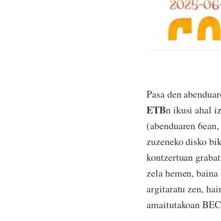
Pasa den abenduar
ETB
n ikusi ahal i
(abenduaren 6ean, 
zuzeneko disko bik
kontzertuan grabat
zela hemen, baina 
argitaratu zen, ha
amaitutakoan BECe