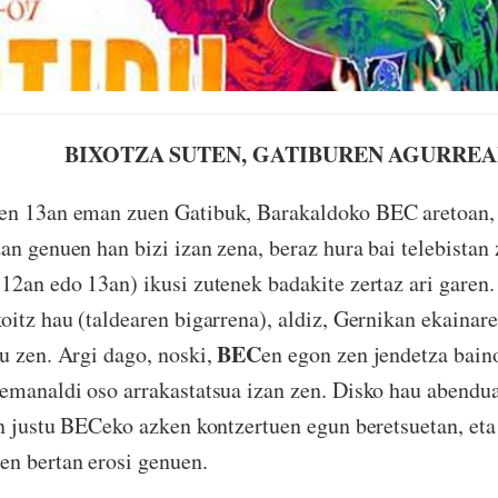
BIXOTZA SUTEN, GATIBUREN AGURRE
en 13an eman zuen Gatibuk, Barakaldoko BEC aretoan, 
zan genuen han bizi izan zena, beraz hura bai telebistan
12an edo 13an) ikusi zutenek badakite zertaz ari garen.
oitz hau (taldearen bigarrena), aldiz, Gernikan ekaina
BEC
u zen. Argi dago, noski,
en egon zen jendetza bain
emanaldi oso arrakastatsua izan zen. Disko hau abendu
in justu BECeko azken kontzertuen egun beretsuetan, eta
n bertan erosi genuen.