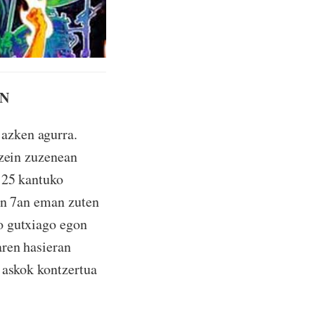
AN
azken agurra.
 zein zuzenean
 25 kantuko
ren 7an eman zuten
o gutxiago egon
aren hasieran
 askok kontzertua