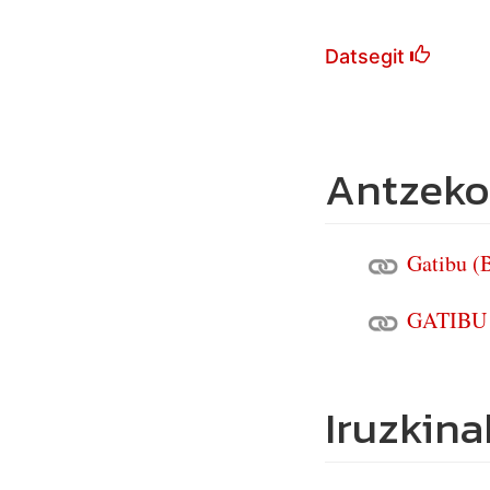
Datsegit
Antzeko
Gatibu (
GATIBU U
Iruzkina