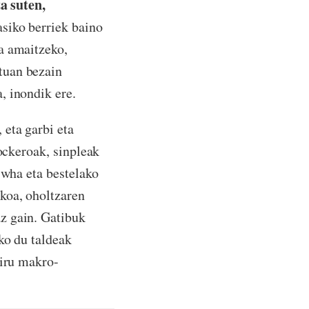
a suten,
lasiko berriek baino
a amaitzeko,
tuan bezain
, inondik ere.
eta garbi eta
rockeroak, sinpleak
-wha eta bestelako
koa, oholtzaren
z gain. Gatibuk
ko du taldeak
hiru makro-