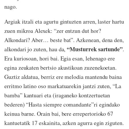
nago.
Argiak itzali eta agurtu gintuzten arren, laster hartu
zuen mikroa Alexek: “zer entzun dut hor?
Alkondari? Aber… beste bat”. Azkenean, dena den,
“Musturrek sartunde”
alkondari jo zuten, hau da,
.
Era kuriosoan, hori bai. Egia esan, lehenago ere
egina zeukaten bertsio akustikoan zuzenekoetan.
Guztiz aldatua, berriz ere melodia mantendu baina
erritmo latino oso markatuarekin jantzi zuten, “La
bamba” kantuari eta (iraganeko kontzertuetan
bederen) “Hasta siempre comandante”ri egindako
keinua barne. Orain bai, bere errepertorioko 67
kantuetatik 17 eskainita, azken agurra egin ziguten.