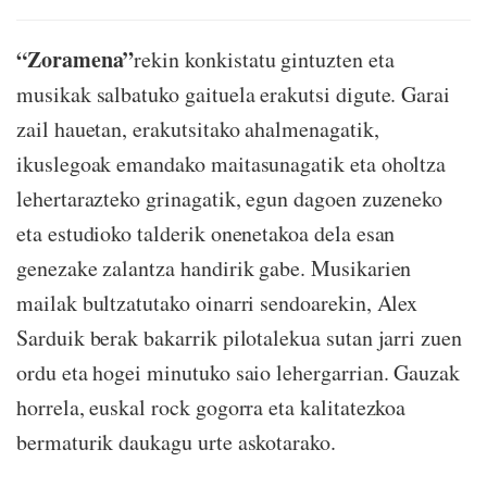
“Zoramena”
rekin konkistatu gintuzten eta
musikak salbatuko gaituela erakutsi digute. Garai
zail hauetan, erakutsitako ahalmenagatik,
ikuslegoak emandako maitasunagatik eta oholtza
lehertarazteko grinagatik, egun dagoen zuzeneko
eta estudioko talderik onenetakoa dela esan
genezake zalantza handirik gabe. Musikarien
mailak bultzatutako oinarri sendoarekin, Alex
Sarduik berak bakarrik pilotalekua sutan jarri zuen
ordu eta hogei minutuko saio lehergarrian. Gauzak
horrela, euskal rock gogorra eta kalitatezkoa
bermaturik daukagu urte askotarako.