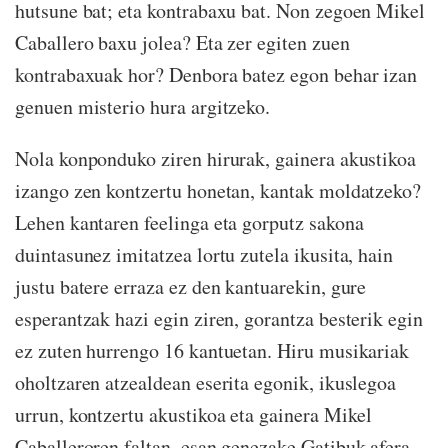
hutsune bat; eta kontrabaxu bat. Non zegoen Mikel
Caballero baxu jolea? Eta zer egiten zuen
kontrabaxuak hor? Denbora batez egon behar izan
genuen misterio hura argitzeko.
Nola konponduko ziren hirurak, gainera akustikoa
izango zen kontzertu honetan, kantak moldatzeko?
Lehen kantaren feelinga eta gorputz sakona
duintasunez imitatzea lortu zutela ikusita, hain
justu batere erraza ez den kantuarekin, gure
esperantzak hazi egin ziren, gorantza besterik egin
ez zuten hurrengo 16 kantuetan. Hiru musikariak
oholtzaren atzealdean eserita egonik, ikuslegoa
urrun, kontzertu akustikoa eta gainera Mikel
Caballeroren faltan, esan genezake Gatibuk afera