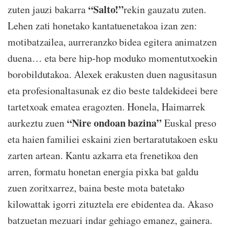
“Salto!”
zuten jauzi bakarra
rekin gauzatu zuten.
Lehen zati honetako kantatuenetakoa izan zen:
motibatzailea, aurreranzko bidea egitera animatzen
duena… eta bere hip-hop moduko momentutxoekin
borobildutakoa. Alexek erakusten duen nagusitasun
eta profesionaltasunak ez dio beste taldekideei bere
tartetxoak ematea eragozten. Honela, Haimarrek
“Nire ondoan bazina”
aurkeztu zuen
Euskal preso
eta haien familiei eskaini zien bertaratutakoen esku
zarten artean. Kantu azkarra eta frenetikoa den
arren, formatu honetan energia pixka bat galdu
zuen zoritxarrez, baina beste mota batetako
kilowattak igorri zituztela ere ebidentea da. Akaso
batzuetan mezuari indar gehiago emanez, gainera.