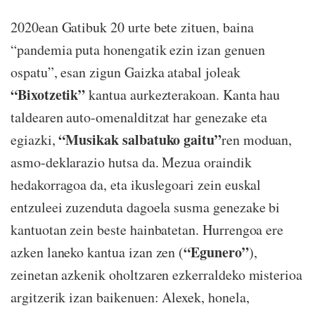
2020ean Gatibuk 20 urte bete zituen, baina
“pandemia puta honengatik ezin izan genuen
ospatu”, esan zigun Gaizka atabal joleak
“Bixotzetik”
kantua aurkezterakoan. Kanta hau
taldearen auto-omenalditzat har genezake eta
“Musikak salbatuko gaitu”
egiazki,
ren moduan,
asmo-deklarazio hutsa da. Mezua oraindik
hedakorragoa da, eta ikuslegoari zein euskal
entzuleei zuzenduta dagoela susma genezake bi
kantuotan zein beste hainbatetan. Hurrengoa ere
“Egunero”
azken laneko kantua izan zen (
),
zeinetan azkenik oholtzaren ezkerraldeko misterioa
argitzerik izan baikenuen: Alexek, honela,