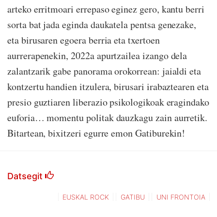
arteko erritmoari errepaso eginez gero, kantu berri
sorta bat jada eginda daukatela pentsa genezake,
eta birusaren egoera berria eta txertoen
aurrerapenekin, 2022a apurtzailea izango dela
zalantzarik gabe panorama orokorrean: jaialdi eta
kontzertu handien itzulera, birusari irabaztearen eta
presio guztiaren liberazio psikologikoak eragindako
euforia… momentu politak dauzkagu zain aurretik.
Bitartean, bixitzeri egurre emon Gatiburekin!
Datsegit
EUSKAL ROCK
GATIBU
UNI FRONTOIA