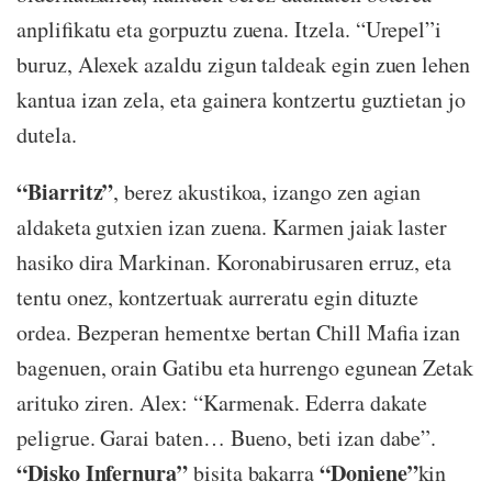
anplifikatu eta gorpuztu zuena. Itzela. “Urepel”i
buruz, Alexek azaldu zigun taldeak egin zuen lehen
kantua izan zela, eta gainera kontzertu guztietan jo
dutela.
“Biarritz”
, berez akustikoa, izango zen agian
aldaketa gutxien izan zuena. Karmen jaiak laster
hasiko dira Markinan. Koronabirusaren erruz, eta
tentu onez, kontzertuak aurreratu egin dituzte
ordea. Bezperan hementxe bertan Chill Mafia izan
bagenuen, orain Gatibu eta hurrengo egunean Zetak
arituko ziren. Alex: “Karmenak. Ederra dakate
peligrue. Garai baten… Bueno, beti izan dabe”.
“Disko Infernura”
“Doniene”
bisita bakarra
kin