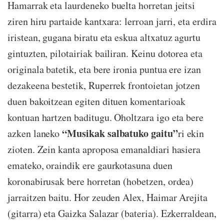
Hamarrak eta laurdeneko buelta horretan jeitsi
ziren hiru partaide kantxara: lerroan jarri, eta erdira
iristean, gugana biratu eta eskua altxatuz agurtu
gintuzten, pilotairiak bailiran. Keinu dotorea eta
originala batetik, eta bere ironia puntua ere izan
dezakeena bestetik, Ruperrek frontoietan jotzen
duen bakoitzean egiten dituen komentarioak
kontuan hartzen baditugu. Oholtzara igo eta bere
“Musikak salbatuko gaitu”
azken laneko
ri ekin
zioten. Zein kanta aproposa emanaldiari hasiera
emateko, oraindik ere gaurkotasuna duen
koronabirusak bere horretan (hobetzen, ordea)
jarraitzen baitu. Hor zeuden Alex, Haimar Arejita
(gitarra) eta Gaizka Salazar (bateria). Ezkerraldean,