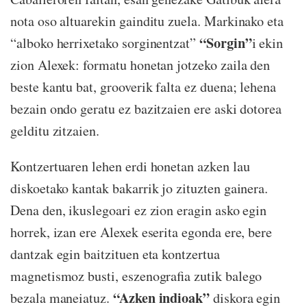
nota oso altuarekin gainditu zuela. Markinako eta
“Sorgin”
“alboko herrixetako sorginentzat”
i ekin
zion Alexek: formatu honetan jotzeko zaila den
beste kantu bat, grooverik falta ez duena; lehena
bezain ondo geratu ez bazitzaien ere aski dotorea
gelditu zitzaien.
Kontzertuaren lehen erdi honetan azken lau
diskoetako kantak bakarrik jo zituzten gainera.
Dena den, ikuslegoari ez zion eragin asko egin
horrek, izan ere Alexek eserita egonda ere, bere
dantzak egin baitzituen eta kontzertua
magnetismoz busti, eszenografia zutik balego
“Azken indioak”
bezala maneiatuz.
diskora egin