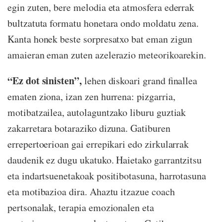
egin zuten, bere melodia eta atmosfera ederrak
bultzatuta formatu honetara ondo moldatu zena.
Kanta honek beste sorpresatxo bat eman zigun
amaieran eman zuten azelerazio meteorikoarekin.
“Ez dot sinisten”,
lehen diskoari grand finallea
ematen ziona, izan zen hurrena: pizgarria,
motibatzailea, autolaguntzako liburu guztiak
zakarretara botaraziko dizuna. Gatiburen
errepertoerioan gai errepikari edo zirkularrak
daudenik ez dugu ukatuko. Haietako garrantzitsu
eta indartsuenetakoak positibotasuna, harrotasuna
eta motibazioa dira. Ahaztu itzazue coach
pertsonalak, terapia emozionalen eta