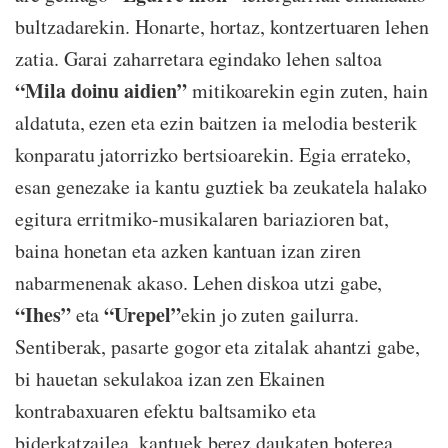
bultzadarekin. Honarte, hortaz, kontzertuaren lehen
zatia. Garai zaharretara egindako lehen saltoa
“Mila doinu aidien”
mitikoarekin egin zuten, hain
aldatuta, ezen eta ezin baitzen ia melodia besterik
konparatu jatorrizko bertsioarekin. Egia errateko,
esan genezake ia kantu guztiek ba zeukatela halako
egitura erritmiko-musikalaren bariazioren bat,
baina honetan eta azken kantuan izan ziren
nabarmenenak akaso. Lehen diskoa utzi gabe,
“Ihes”
“Urepel”
eta
ekin jo zuten gailurra.
Sentiberak, pasarte gogor eta zitalak ahantzi gabe,
bi hauetan sekulakoa izan zen Ekainen
kontrabaxuaren efektu baltsamiko eta
biderkatzailea, kantuek berez daukaten boterea