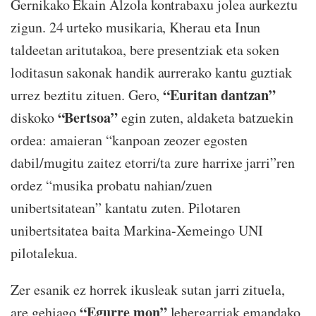
Gernikako Ekain Alzola kontrabaxu jolea aurkeztu
zigun. 24 urteko musikaria, Kherau eta Inun
taldeetan aritutakoa, bere presentziak eta soken
loditasun sakonak handik aurrerako kantu guztiak
“Euritan dantzan”
urrez beztitu zituen. Gero,
“Bertsoa”
diskoko
egin zuten, aldaketa batzuekin
ordea: amaieran “kanpoan zeozer egosten
dabil/mugitu zaitez etorri/ta zure harrixe jarri”ren
ordez “musika probatu nahian/zuen
unibertsitatean” kantatu zuten. Pilotaren
unibertsitatea baita Markina-Xemeingo UNI
pilotalekua.
Zer esanik ez horrek ikusleak sutan jarri zituela,
“Egurre mon”
are gehiago
lehergarriak emandako