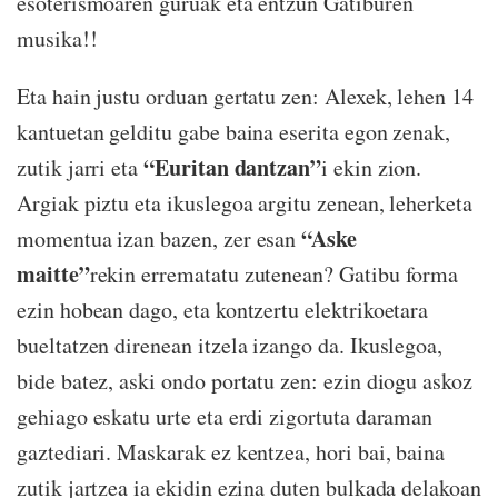
esoterismoaren guruak eta entzun Gatiburen
musika!!
Eta hain justu orduan gertatu zen: Alexek, lehen 14
kantuetan gelditu gabe baina eserita egon zenak,
“Euritan dantzan”
zutik jarri eta
i ekin zion.
Argiak piztu eta ikuslegoa argitu zenean, leherketa
“Aske
momentua izan bazen, zer esan
maitte”
rekin errematatu zutenean? Gatibu forma
ezin hobean dago, eta kontzertu elektrikoetara
bueltatzen direnean itzela izango da. Ikuslegoa,
bide batez, aski ondo portatu zen: ezin diogu askoz
gehiago eskatu urte eta erdi zigortuta daraman
gaztediari. Maskarak ez kentzea, hori bai, baina
zutik jartzea ia ekidin ezina duten bulkada delakoan