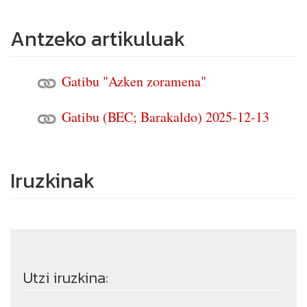
Antzeko artikuluak
Gatibu "Azken zoramena"
Gatibu (BEC; Barakaldo) 2025-12-13
Iruzkinak
Utzi iruzkina: