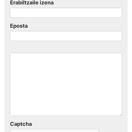
Erabiltzaile izena
Eposta
Captcha