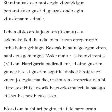
80 minutuak oso motz egin zitzaizkigun
bertaratutako guztiei, gauzak ondo egin
zituztenaren seinale.
Lehen disko erdia jo zuten (5 kanta) eta
azkenekotik 4, hau da, bien artean errepertorio
erdia baino gehiago. Besteak banatuago egon ziren,
nahiz eta gehiengoa “Aske maitte, aske bizi”rentat
(3) izan. Harrigarria badirudi ere, “Laino guztien
gainetik, sasi guztien azpitik” diskotik batere ez
zuten jo. Egia esateko, Gatiburen errepertorioan bi
“Greatest Hits” osorik betetzeko materiala badago,
eta set list posibleak, asko.
Etorkizun hurbilari begira, eta taldearen orain