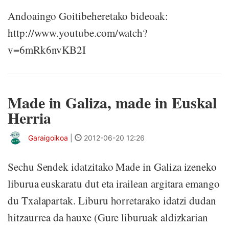
Andoaingo Goitibeheretako bideoak:
http://www.youtube.com/watch?
v=6mRk6nvKB2I
Made in Galiza, made in Euskal
Herria
Garaigoikoa
|
2012-06-20 12:26
Sechu Sendek idatzitako Made in Galiza izeneko
liburua euskaratu dut eta irailean argitara emango
du Txalapartak. Liburu horretarako idatzi dudan
hitzaurrea da hauxe (Gure liburuak aldizkarian