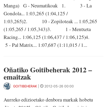
Manga) G - Neumatikoak 1. 3 - La
Gondola... 1:03,265 (1:04,125 /
1:03,265)2. 10 - Zopiloteak ... 1:05,265
(1:05,265 / 1:05,343)3. 1 - Mentxeta
Racing... 1:06,125 (1:06,437 / 1:06,125)4.
5 - Pal Matrix... 1:07,687 (1:11,015 / 1...
Oñatiko Goitibeherak 2012 –
emaitzak
GOITIBEHERAK
|
2012-05-26 00:00
Aurreko edizioetako denbora markak hobetu