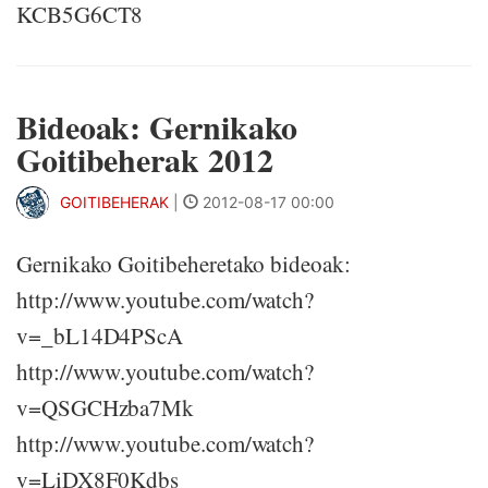
KCB5G6CT8
Bideoak: Gernikako
Goitibeherak 2012
GOITIBEHERAK
|
2012-08-17 00:00
Gernikako Goitibeheretako bideoak:
http://www.youtube.com/watch?
v=_bL14D4PScA
http://www.youtube.com/watch?
v=QSGCHzba7Mk
http://www.youtube.com/watch?
v=LiDX8F0Kdbs