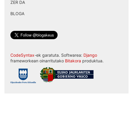
ZER DA
|
BLOGA
CodeSyntax
-ek garatuta. Softwarea:
Django
frameworkean oinarritutako
Bitakora
produktua.