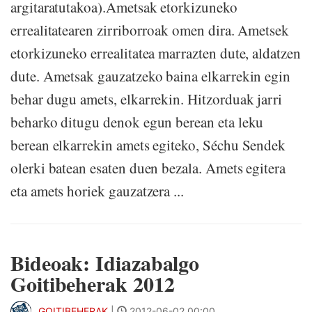
argitaratutakoa).Ametsak etorkizuneko
errealitatearen zirriborroak omen dira. Ametsek
etorkizuneko errealitatea marrazten dute, aldatzen
dute. Ametsak gauzatzeko baina elkarrekin egin
behar dugu amets, elkarrekin. Hitzorduak jarri
beharko ditugu denok egun berean eta leku
berean elkarrekin amets egiteko, Séchu Sendek
olerki batean esaten duen bezala. Amets egitera
eta amets horiek gauzatzera ...
Bideoak: Idiazabalgo
Goitibeherak 2012
GOITIBEHERAK
|
2012-06-02 00:00