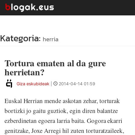
Kategoria:
herria
Tortura ematen al da gure
herrietan?
Giza eskubideak
|
2014-04-14 01:59
Euskal Herrian mende askotan zehar, torturak
bortizki jo gaitu guztiok, egin diren balantze
ezberdinetan egoera larria baita. Gogora ekarri
genitzake, Joxe Arregi hil zuten torturatzaileek,