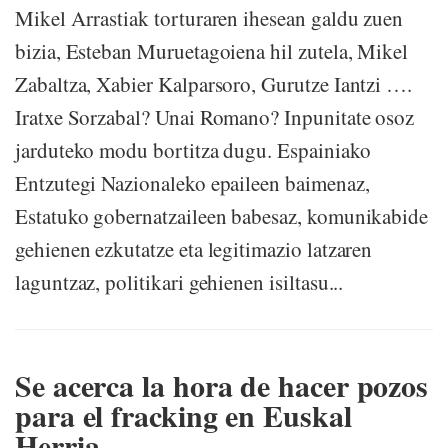
Mikel Arrastiak torturaren ihesean galdu zuen
bizia, Esteban Muruetagoiena hil zutela, Mikel
Zabaltza, Xabier Kalparsoro, Gurutze Iantzi ….
Iratxe Sorzabal? Unai Romano? Inpunitate osoz
jarduteko modu bortitza dugu. Espainiako
Entzutegi Nazionaleko epaileen baimenaz,
Estatuko gobernatzaileen babesaz, komunikabide
gehienen ezkutatze eta legitimazio latzaren
laguntzaz, politikari gehienen isiltasu...
Se acerca la hora de hacer pozos
para el fracking en Euskal
Herria