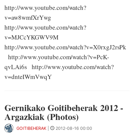
http://www.youtube.com/watch?
v=aw8wmfXrYwg
http://www.youtube.com/watch?
v=MJCcYKGWV9M
http://www.youtube.com/watch?v=X0rxgJ2rsPk
http://www.youtube.com/watch?v=PcK-
qvLAi6s http://www.youtube.com/watch?
v=dnteIWmVwqY
Gernikako Goitibeherak 2012 -
Argazkiak (Photos)
GOITIBEHERAK
|
2012-08-16 00:00