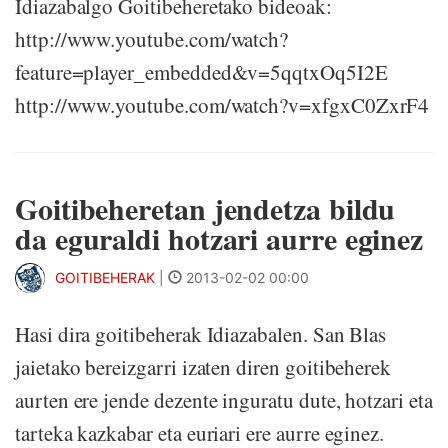
Idiazabalgo Goitibeheretako bideoak:
http://www.youtube.com/watch?
feature=player_embedded&v=5qqtxOq5I2E
http://www.youtube.com/watch?v=xfgxC0ZxrF4
Goitibeheretan jendetza bildu
da eguraldi hotzari aurre eginez
GOITIBEHERAK
|
2013-02-02 00:00
Hasi dira goitibeherak Idiazabalen. San Blas
jaietako bereizgarri izaten diren goitibeherek
aurten ere jende dezente inguratu dute, hotzari eta
tarteka kazkabar eta euriari ere aurre eginez.