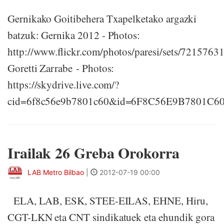
Gernikako Goitibehera Txapelketako argazki
batzuk: Gernika 2012 - Photos:
http://www.flickr.com/photos/paresi/sets/721576
Goretti Zarrabe - Photos:
https://skydrive.live.com/?
cid=6f8c56e9b7801c60&id=6F8C56E9B7801C6
Irailak 26 Greba Orokorra
LAB Metro Bilbao
|
2012-07-19 00:00
ELA, LAB, ESK, STEE-EILAS, EHNE, Hiru,
CGT-LKN eta CNT sindikatuek eta ehundik gora