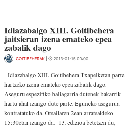
Idiazabalgo XIII. Goitibehera
jaitsieran izena emateko epea
zabalik dago
GOITIBEHERAK
|
2013-01-15 00:00
Idiazabalgo XIII. Goitibehera Txapelketan parte
hartzeko izena emateko epea zabalik dago.
Aseguru espezifiko baliagarria dutenek bakarrik
hartu ahal izango dute parte. Eguneko asegurua
kontratatuko da. Otsailaren 2ean arratsaldeko
15:30etan izango da. 13. edizioa betetzen du,