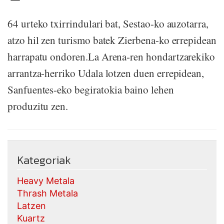
64 urteko txirrindulari bat, Sestao-ko auzotarra,
atzo hil zen turismo batek Zierbena-ko errepidean
harrapatu ondoren.La Arena-ren hondartzarekiko
arrantza-herriko Udala lotzen duen errepidean,
Sanfuentes-eko begiratokia baino lehen
produzitu zen.
Kategoriak
Heavy Metala
Thrash Metala
Latzen
Kuartz