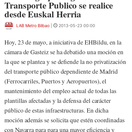
Transporte Publico se realice
desde Euskal Herria
LAB Metro Bilbao
|
2013-05-23 00:00
Hoy, 23 de mayo, a iniciativa de EHBildu, en la
cámara de Gasteiz se ha debatido una moción en
la que se plantea y se defiende la no privatización
del transporte público dependiente de Madrid
(Ferrocarriles, Puertos y Aeropuertos), el
mantenimiento del empleo actual de todas las
plantillas afectadas y la defensa del carácter
público de estas infraestructuras. En dicha
moción además se solicita que estén coordinadas
con Navarra para para una mayor eficiencia y