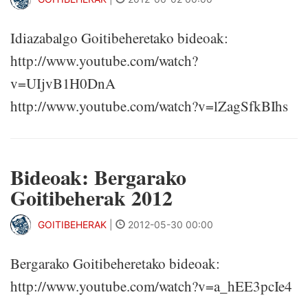
Idiazabalgo Goitibeheretako bideoak:
http://www.youtube.com/watch?
v=UIjvB1H0DnA
http://www.youtube.com/watch?v=lZagSfkBIhs
Bideoak: Bergarako
Goitibeherak 2012
GOITIBEHERAK
|
2012-05-30 00:00
Bergarako Goitibeheretako bideoak:
http://www.youtube.com/watch?v=a_hEE3pcIe4