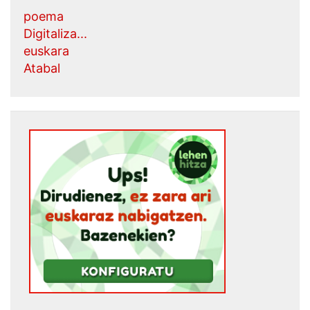
poema
Digitaliza...
euskara
Atabal