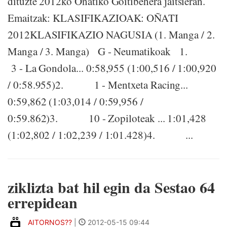
dituzte 2012ko Oñatiko Goitibehera jaitsieran.
Emaitzak: KLASIFIKAZIOAK: OÑATI
2012KLASIFIKAZIO NAGUSIA (1. Manga / 2.
Manga / 3. Manga) G - Neumatikoak 1.
3 - La Gondola... 0:58,955 (1:00,516 / 1:00,920
/ 0:58.955)2. 1 - Mentxeta Racing...
0:59,862 (1:03,014 / 0:59,956 /
0:59.862)3. 10 - Zopiloteak ... 1:01,428
(1:02,802 / 1:02,239 / 1:01.428)4. ...
ziklizta bat hil egin da Sestao 64
errepidean
AITORNOS??
|
2012-05-15 09:44