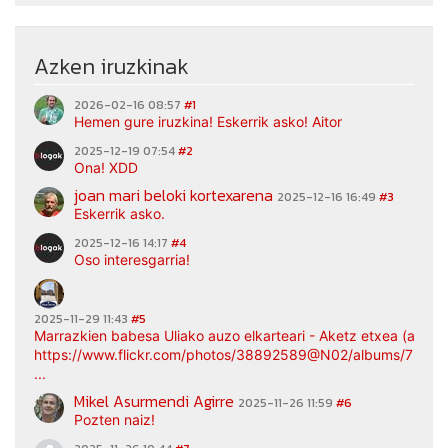
Azken iruzkinak
2026-02-16 08:57
#1
Hemen gure iruzkina! Eskerrik asko! Aitor
2025-12-19 07:54
#2
Ona! XDD
joan mari beloki kortexarena
2025-12-16 16:49
#3
Eskerrik asko.
2025-12-16 14:17
#4
Oso interesgarria!
2025-11-29 11:43
#5
Marrazkien babesa Uliako auzo elkarteari - Aketz etxea (argaz
https://www.flickr.com/photos/38892589@N02/albums/7217
...
Mikel Asurmendi Agirre
2025-11-26 11:59
#6
Pozten naiz!