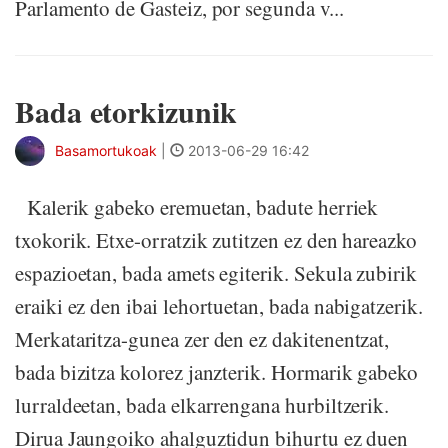
Parlamento de Gasteiz, por segunda v...
Bada etorkizunik
Basamortukoak
|
2013-06-29 16:42
Kalerik gabeko eremuetan, badute herriek
txokorik. Etxe-orratzik zutitzen ez den hareazko
espazioetan, bada amets egiterik. Sekula zubirik
eraiki ez den ibai lehortuetan, bada nabigatzerik.
Merkataritza-gunea zer den ez dakitenentzat,
bada bizitza kolorez janzterik. Hormarik gabeko
lurraldeetan, bada elkarrengana hurbiltzerik.
Dirua Jaungoiko ahalguztidun bihurtu ez duen