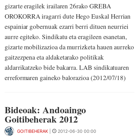
gizarte eragilek irailaren 26rako GREBA
OROKORRA iragarri dute Hego Euskal Herrian
espainiar gobernuak ezarri berri dituen neurriei
aurre egiteko. Sindikatu eta eragileen esanetan,
gizarte mobilizazioa da murrizketa hauen aurreko
gaitzezpena eta aldaketarako politikak
aldarrikatzeko bide bakarra. LAB sindikatuaren
erreformaren gaineko balorazioa (2012/07/18)
Bideoak: Andoaingo
Goitibeherak 2012
GOITIBEHERAK
|
2012-06-30 00:00