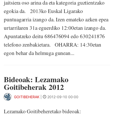
jaitsiera oso arina da eta kategoria guztientzako
egokia da. 2013ko Euskal Ligarako
puntuagarria izango da. Izen emateko azken epea
urtarrilaren 31a eguerdiko 12:00etan izango da.
Apuntatzeko deitu 686476094 edo 630241876
telefono zenbakietara. OHARRA: 14:30etan
egon behar da helmuga gunean...
Bideoak: Lezamako
Goitibeherak 2012
GOITIBEHERAK
|
2012-09-10 00:00
Lezamako Goitibeheretako bideoak: