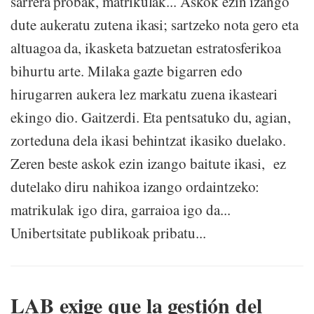
sarrera probak, matrikulak... Askok ezin izango
dute aukeratu zutena ikasi; sartzeko nota gero eta
altuagoa da, ikasketa batzuetan estratosferikoa
bihurtu arte. Milaka gazte bigarren edo
hirugarren aukera lez markatu zuena ikasteari
ekingo dio. Gaitzerdi. Eta pentsatuko du, agian,
zorteduna dela ikasi behintzat ikasiko duelako.
Zeren beste askok ezin izango baitute ikasi, ez
dutelako diru nahikoa izango ordaintzeko:
matrikulak igo dira, garraioa igo da...
Unibertsitate publikoak pribatu...
LAB exige que la gestión del