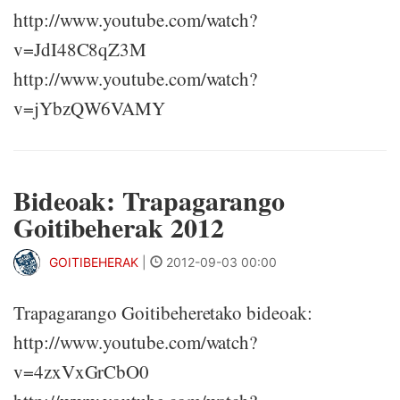
http://www.youtube.com/watch?
v=JdI48C8qZ3M
http://www.youtube.com/watch?
v=jYbzQW6VAMY
Bideoak: Trapagarango
Goitibeherak 2012
GOITIBEHERAK
|
2012-09-03 00:00
Trapagarango Goitibeheretako bideoak:
http://www.youtube.com/watch?
v=4zxVxGrCbO0