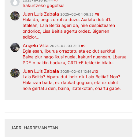
2025-11-26 10:44
#7
Irakurtzeko gogotsu!
Juan Luis Zabala
2025-02-04 09:33
#8
Hala da, begi zorrotza duzu. Aurkitu dut: 41.
atalean, Laia Beitia ageri da, nire despistearen
ondorioz, Lisa Beitia agertu ordez. Bigarren
edizior...
Angelu Villa
2025-02-03 21:11
#9
Egia esan, liburua orraztatu eta ez dut aurkitu!
Baina ziur nago ikusi nuela, irakurri nuenean. Lburua
PDF-n baldin baduzu, CRTL+F teklekin bilatu.
Juan Luis Zabala
2025-02-03 12:14
#10
Laia Beitia? Aipatu dut inoiz nik Laia Beitia? Non?
Hala izan bada, ez daukat gogoan, eta ez dakit
nola gertatu den, baina, izatekotan, ohartu gabe.
JARRI HARREMANETAN
|