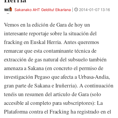
Sakanako AHT Gelditu! Elkarlana
|
2014-01-07 13:16
Vemos en la edición de Gara de hoy un
interesante reportaje sobre la situación del
fracking en Euskal Herria. Antes queremos
remarcar que esta contaminante técnica de
extracción de gas natural del subsuelo también
amenaza a Sakana (en concreto el permiso de
investigación Pegaso que afecta a Urbasa-Andia,
gran parte de Sakana e Iruñerria). A continuación
tenéis un resumen del articulo de Gara (solo
accesible al completo para subscriptores): La
Plataforma contra el Fracking ha registrado en el