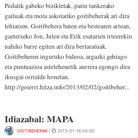
Pedalik gabeko bizikletak, patin tankerako
gailuak eta mota askotariko goitibeherak ari dira
lehiatzen. Goitibehera baten eta bestearen artean,
gaztetxeko Jon, Julen eta Erik esatarien irteerekin
nahiko barre egiten ari dira bertaratuak.
Goitibeheren inguruko bideoa, argazki gehiago
eta puntuazioa astelehenetik aurrera egongo dira
ikusgai orrialde honetan.
http://goierri.hitza.info/2013/02/02/goitibeher...
Idiazabal: MAPA
GOITIBEHERAK
|
2013-01-16 00:00