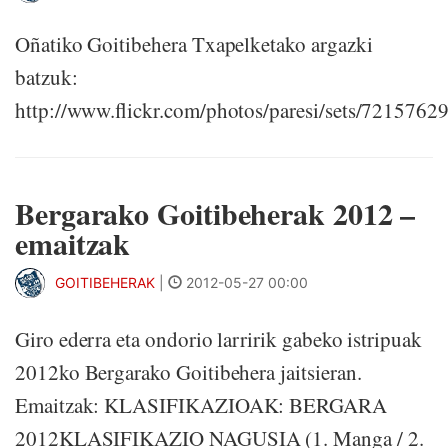
Oñatiko Goitibehera Txapelketako argazki
batzuk:
http://www.flickr.com/photos/paresi/sets/721576
Bergarako Goitibeherak 2012 –
emaitzak
GOITIBEHERAK
|
2012-05-27 00:00
Giro ederra eta ondorio larririk gabeko istripuak
2012ko Bergarako Goitibehera jaitsieran.
Emaitzak: KLASIFIKAZIOAK: BERGARA
2012KLASIFIKAZIO NAGUSIA (1. Manga / 2.