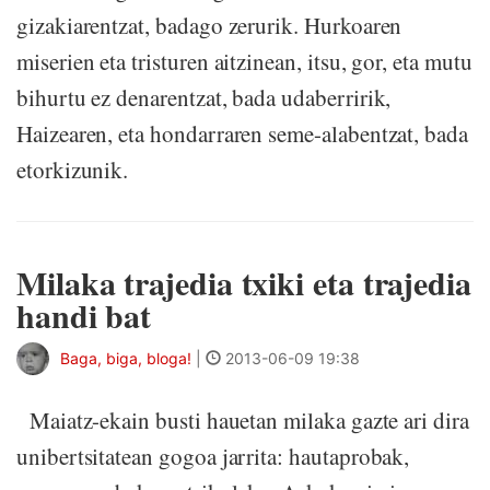
gizakiarentzat, badago zerurik. Hurkoaren
miserien eta tristuren aitzinean, itsu, gor, eta mutu
bihurtu ez denarentzat, bada udaberririk,
Haizearen, eta hondarraren seme-alabentzat, bada
etorkizunik.
Milaka trajedia txiki eta trajedia
handi bat
Baga, biga, bloga!
|
2013-06-09 19:38
Maiatz-ekain busti hauetan milaka gazte ari dira
unibertsitatean gogoa jarrita: hautaprobak,