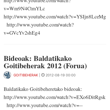
http://www.youtube.com/watch?
v=Wm9N4CtmYLc
http://www.youtube.com/watch?v=YSIjn8LceMg
http://www.youtube.com/watch?
v=GVcYv2shEg4
Bideoak: Baldatikako
Goitibeherak 2012 (Forua)
GOITIBEHERAK
|
2012-08-19 00:00
Baldatikako Goitibeheretako bideoak:
http://www.youtube.com/watch?v=EXo6DitRgsk
http://www.youtube.com/watch?v=--