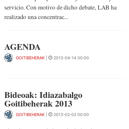
servicio. Con motivo de dicho debate, LAB ha
realizado una concentrac...
AGENDA
GOITIBEHERAK
|
2013-04-14 00:00
Bideoak: Idiazabalgo
Goitibeherak 2013
GOITIBEHERAK
|
2013-02-02 00:00