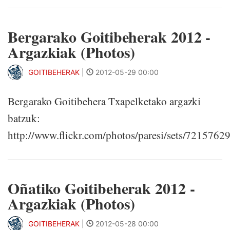
Bergarako Goitibeherak 2012 -
Argazkiak (Photos)
GOITIBEHERAK
|
2012-05-29 00:00
Bergarako Goitibehera Txapelketako argazki
batzuk:
http://www.flickr.com/photos/paresi/sets/721576
Oñatiko Goitibeherak 2012 -
Argazkiak (Photos)
GOITIBEHERAK
|
2012-05-28 00:00