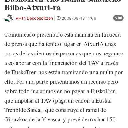
Bilbo-Atxuri-ra
AHTri Desobeditzen
|
2008-08-18 11:06
2
Comunicado presentado esta mañana en la rueda
de prensa que ha tenido lugar en AtxuriA unas
pocas de las cientos de personas que nos negamos
a colaborar con la financiación del TAV a través
de EuskoTren nos están tramitando una multa por
ello. Por una parte presentamos un recurso pero
sobre todo insistimos en no pagar a EuskoTren
que impulsa el TAV (paga un canon a Euskal
Trenbide Sarea, que construye el ramal de
Gipuzkoa de la Y vasca, y prevé derrochar 150