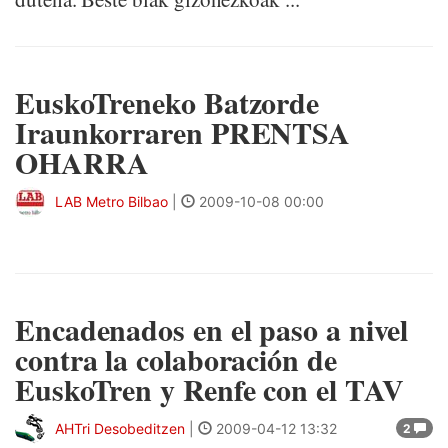
EuskoTreneko Batzorde
Iraunkorraren PRENTSA
OHARRA
LAB Metro Bilbao
|
2009-10-08 00:00
Encadenados en el paso a nivel
contra la colaboración de
EuskoTren y Renfe con el TAV
AHTri Desobeditzen
|
2009-04-12 13:32
2