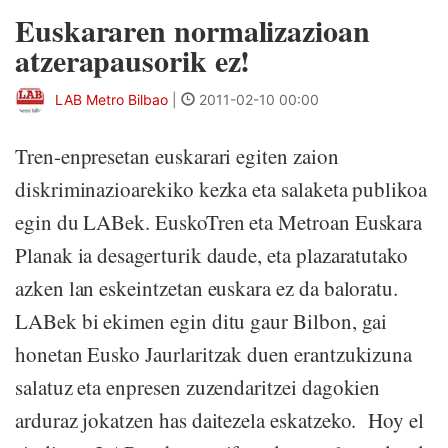
Euskararen normalizazioan
atzerapausorik ez!
LAB Metro Bilbao
|
2011-02-10 00:00
Tren-enpresetan euskarari egiten zaion
diskriminazioarekiko kezka eta salaketa publikoa
egin du LABek. EuskoTren eta Metroan Euskara
Planak ia desagerturik daude, eta plazaratutako
azken lan eskeintzetan euskara ez da baloratu.
LABek bi ekimen egin ditu gaur Bilbon, gai
honetan Eusko Jaurlaritzak duen erantzukizuna
salatuz eta enpresen zuzendaritzei dagokien
arduraz jokatzen has daitezela eskatzeko. Hoy el