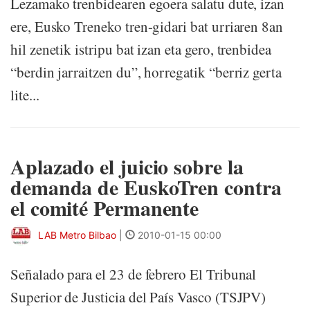
Lezamako trenbidearen egoera salatu dute, izan
ere, Eusko Treneko tren-gidari bat urriaren 8an
hil zenetik istripu bat izan eta gero, trenbidea
“berdin jarraitzen du”, horregatik “berriz gerta
lite...
Aplazado el juicio sobre la
demanda de EuskoTren contra
el comité Permanente
LAB Metro Bilbao
|
2010-01-15 00:00
Señalado para el 23 de febrero El Tribunal
Superior de Justicia del País Vasco (TSJPV)