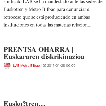
sindicato LAB se ha manifestado ante las sedes de
Euskotren y Metro Bilbao para denunciar el
retroceso que se está produciendo en ambas
instituciones en todas las materias relacion...
PRENTSA OHARRA |
Euskararen diskrikinazioa
LAB Metro Bilbao
|
2011-01-28 00:00
Eusko?tren…