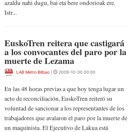
azaldu nahi dugu, bai eta bere ondorioak ere.
Istr...
EuskoTren reitera que castigará
a los convocantes del paro por la
muerte de Lezama
LAB Metro Bilbao
|
2009-10-30 00:00
En las 48 horas previas a que hoy tenga lugar un
acto de reconciliación, EuskoTren reiteró su
voluntad de sancionar a los representantes de los
trabajadores que avalaron el paro por la muerte de
un maquinista. El Ejecutivo de Lakua está