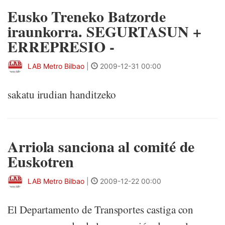
Eusko Treneko Batzorde
iraunkorra. SEGURTASUN +
ERREPRESIO -
LAB Metro Bilbao
|
2009-12-31 00:00
sakatu irudian handitzeko
Arriola sanciona al comité de
Euskotren
LAB Metro Bilbao
|
2009-12-22 00:00
El Departamento de Transportes castiga con