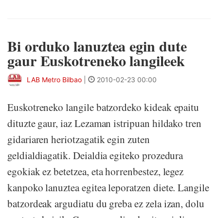
Bi orduko lanuztea egin dute
gaur Euskotreneko langileek
LAB Metro Bilbao
|
2010-02-23 00:00
Euskotreneko langile batzordeko kideak epaitu
dituzte gaur, iaz Lezaman istripuan hildako tren
gidariaren heriotzagatik egin zuten
geldialdiagatik. Deialdia egiteko prozedura
egokiak ez betetzea, eta horrenbestez, legez
kanpoko lanuztea egitea leporatzen diete. Langile
batzordeak argudiatu du greba ez zela izan, dolu