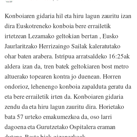
Konboiaren gidaria hil eta hiru lagun zauritu izan
dira Euskotreneko konboia bere errailetik
irtetzean Lezamako geltokian bertan , Eusko
Jaurlaritzako Herrizaingo Sailak kaleratutako
ohar baten arabera. Istripua arratsaldeko 16:25ak
aldera izan da, tren batek geltokiaren bost metro
altuerako topearen kontra jo duenean. Horren
ondorioz, lehenengo konboia zapalduta geratu da
eta bere errailetik irten da. Konboiaren gidaria
zendu da eta hiru lagun zauritu dira. Horietako
bata 57 urteko emakumezkoa da, oso larri
dagoena eta Gurutzetako Ospitalera eraman
dutena. Beste biak gizonezkoak ...