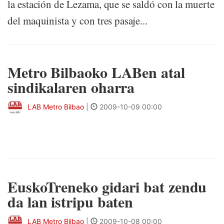
la estación de Lezama, que se saldó con la muerte
del maquinista y con tres pasaje...
Metro Bilbaoko LABen atal
sindikalaren oharra
LAB Metro Bilbao
|
2009-10-09 00:00
EuskoTreneko gidari bat zendu
da lan istripu baten
LAB Metro Bilbao
|
2009-10-08 00:00