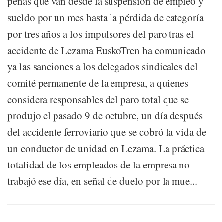
penas que van desde la suspensión de empleo y
sueldo por un mes hasta la pérdida de categoría
por tres años a los impulsores del paro tras el
accidente de Lezama EuskoTren ha comunicado
ya las sanciones a los delegados sindicales del
comité permanente de la empresa, a quienes
considera responsables del paro total que se
produjo el pasado 9 de octubre, un día después
del accidente ferroviario que se cobró la vida de
un conductor de unidad en Lezama. La práctica
totalidad de los empleados de la empresa no
trabajó ese día, en señal de duelo por la mue...