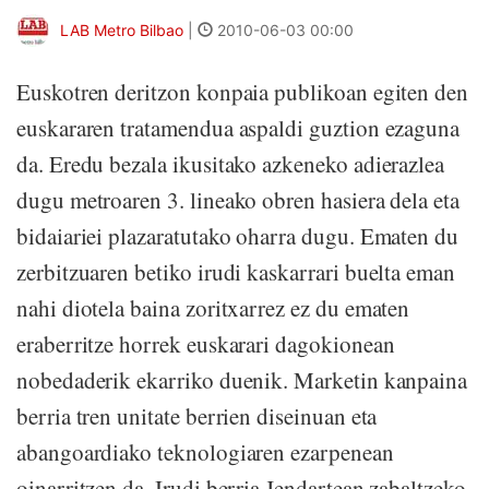
LAB Metro Bilbao
|
2010-06-03 00:00
Euskotren deritzon konpaia publikoan egiten den
euskararen tratamendua aspaldi guztion ezaguna
da. Eredu bezala ikusitako azkeneko adierazlea
dugu metroaren 3. lineako obren hasiera dela eta
bidaiariei plazaratutako oharra dugu. Ematen du
zerbitzuaren betiko irudi kaskarrari buelta eman
nahi diotela baina zoritxarrez ez du ematen
eraberritze horrek euskarari dagokionean
nobedaderik ekarriko duenik. Marketin kanpaina
berria tren unitate berrien diseinuan eta
abangoardiako teknologiaren ezarpenean
oinarritzen da. Irudi berria Jendartean zabaltzeko