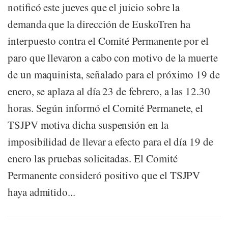
notificó este jueves que el juicio sobre la
demanda que la dirección de EuskoTren ha
interpuesto contra el Comité Permanente por el
paro que llevaron a cabo con motivo de la muerte
de un maquinista, señalado para el próximo 19 de
enero, se aplaza al día 23 de febrero, a las 12.30
horas. Según informó el Comité Permanete, el
TSJPV motiva dicha suspensión en la
imposibilidad de llevar a efecto para el día 19 de
enero las pruebas solicitadas. El Comité
Permanente consideró positivo que el TSJPV
haya admitido...