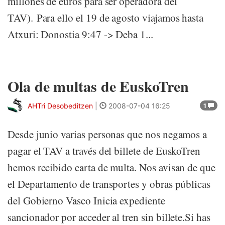
millones de euros para ser operadora del
TAV). Para ello el 19 de agosto viajamos hasta
Atxuri: Donostia 9:47 -> Deba 1...
Ola de multas de EuskoTren
AHTri Desobeditzen
|
2008-07-04 16:25
1
Desde junio varias personas que nos negamos a
pagar el TAV a través del billete de EuskoTren
hemos recibido carta de multa. Nos avisan de que
el Departamento de transportes y obras públicas
del Gobierno Vasco Inicia expediente
sancionador por acceder al tren sin billete.Si has