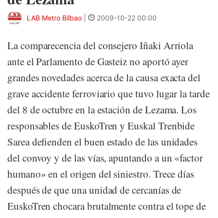
LAB Metro Bilbao
|
2009-10-22 00:00
La comparecencia del consejero Iñaki Arriola
ante el Parlamento de Gasteiz no aportó ayer
grandes novedades acerca de la causa exacta del
grave accidente ferroviario que tuvo lugar la tarde
del 8 de octubre en la estación de Lezama. Los
responsables de EuskoTren y Euskal Trenbide
Sarea defienden el buen estado de las unidades
del convoy y de las vías, apuntando a un «factor
humano» en el origen del siniestro. Trece días
después de que una unidad de cercanías de
EuskoTren chocara brutalmente contra el tope de