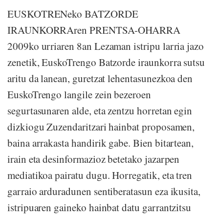
EUSKOTRENeko BATZORDE
IRAUNKORRAren PRENTSA-OHARRA
2009ko urriaren 8an Lezaman istripu larria jazo
zenetik, EuskoTrengo Batzorde iraunkorra sutsu
aritu da lanean, guretzat lehentasunezkoa den
EuskoTrengo langile zein bezeroen
segurtasunaren alde, eta zentzu horretan egin
dizkiogu Zuzendaritzari hainbat proposamen,
baina arrakasta handirik gabe. Bien bitartean,
irain eta desinformazioz betetako jazarpen
mediatikoa pairatu dugu. Horregatik, eta tren
garraio arduradunen sentiberatasun eza ikusita,
istripuaren gaineko hainbat datu garrantzitsu