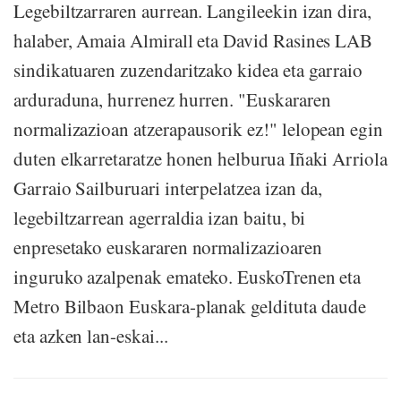
Legebiltzarraren aurrean. Langileekin izan dira,
halaber, Amaia Almirall eta David Rasines LAB
sindikatuaren zuzendaritzako kidea eta garraio
arduraduna, hurrenez hurren. "Euskararen
normalizazioan atzerapausorik ez!" lelopean egin
duten elkarretaratze honen helburua Iñaki Arriola
Garraio Sailburuari interpelatzea izan da,
legebiltzarrean agerraldia izan baitu, bi
enpresetako euskararen normalizazioaren
inguruko azalpenak emateko. EuskoTrenen eta
Metro Bilbaon Euskara-planak geldituta daude
eta azken lan-eskai...