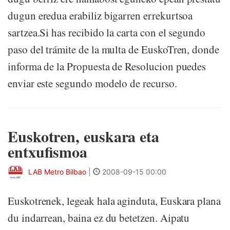
dugun eredua erabiliz bigarren errekurtsoa
sartzea.Si has recibido la carta con el segundo
paso del trámite de la multa de EuskoTren, donde
informa de la Propuesta de Resolucion puedes
enviar este segundo modelo de recurso.
Euskotren, euskara eta
entxufismoa
LAB Metro Bilbao
|
2008-09-15 00:00
Euskotrenek, legeak hala aginduta, Euskara plana
du indarrean, baina ez du betetzen. Aipatu