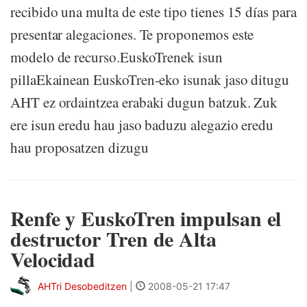
recibido una multa de este tipo tienes 15 días para
presentar alegaciones. Te proponemos este
modelo de recurso.EuskoTrenek isun
pillaEkainean EuskoTren-eko isunak jaso ditugu
AHT ez ordaintzea erabaki dugun batzuk. Zuk
ere isun eredu hau jaso baduzu alegazio eredu
hau proposatzen dizugu
Renfe y EuskoTren impulsan el
destructor Tren de Alta
Velocidad
AHTri Desobeditzen
|
2008-05-21 17:47