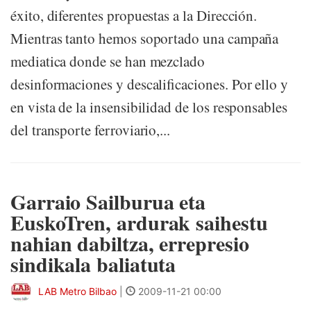
éxito, diferentes propuestas a la Dirección.
Mientras tanto hemos soportado una campaña
mediatica donde se han mezclado
desinformaciones y descalificaciones. Por ello y
en vista de la insensibilidad de los responsables
del transporte ferroviario,...
Garraio Sailburua eta
EuskoTren, ardurak saihestu
nahian dabiltza, errepresio
sindikala baliatuta
LAB Metro Bilbao
|
2009-11-21 00:00