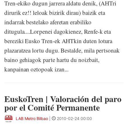
Tren-ekiko dugun jarrera aldatu denik, (AHTri
dirurik ez!! leloak bizirik dirau) baizik eta
indarrak bestelako aferetan erabiliko
ditugula....Lorpenei dagokienez, Renfe-k eta
bereziki Eusko Tren-ek AHTkin duten lotura
plazaratzea lortu dugu. Bestalde, mila pertsonak
baino gehiagok parte hartu du noizbait,
kanpainan oztopoak izan...
EuskoTren | Valoración del paro
por el Comité Permanente
LAB Metro Bilbao
|
2010-02-24 00:00