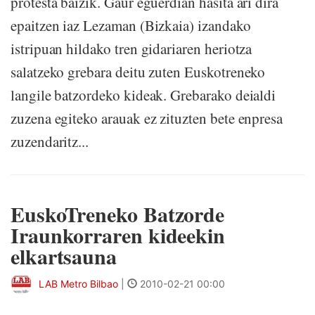
protesta baizik. Gaur eguerdian hasita ari dira
epaitzen iaz Lezaman (Bizkaia) izandako
istripuan hildako tren gidariaren heriotza
salatzeko grebara deitu zuten Euskotreneko
langile batzordeko kideak. Grebarako deialdi
zuzena egiteko arauak ez zituzten bete enpresa
zuzendaritz...
EuskoTreneko Batzorde
Iraunkorraren kideekin
elkartsauna
LAB Metro Bilbao
|
2010-02-21 00:00