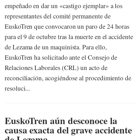
empeñado en dar un «castigo ejemplar» a los
representantes del comité permanente de
EuskoTren que convocaron un paro de 24 horas
para el 9 de octubre tras la muerte en el accidente
de Lezama de un maquinista. Para ello,
EuskoTren ha solicitado ante el Consejo de
Relaciones Laborales (CRL) un acto de
reconciliación, acogiéndose al procedimiento de
resoluci...
EuskoTren aún desconoce la
causa exacta del grave accidente
de Lezama