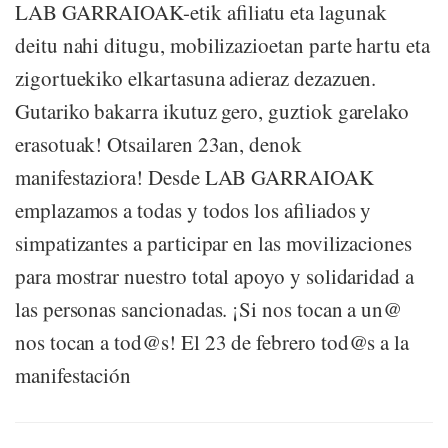
LAB GARRAIOAK-etik afiliatu eta lagunak
deitu nahi ditugu, mobilizazioetan parte hartu eta
zigortuekiko elkartasuna adieraz dezazuen.
Gutariko bakarra ikutuz gero, guztiok garelako
erasotuak! Otsailaren 23an, denok
manifestaziora! Desde LAB GARRAIOAK
emplazamos a todas y todos los afiliados y
simpatizantes a participar en las movilizaciones
para mostrar nuestro total apoyo y solidaridad a
las personas sancionadas. ¡Si nos tocan a un@
nos tocan a tod@s! El 23 de febrero tod@s a la
manifestación