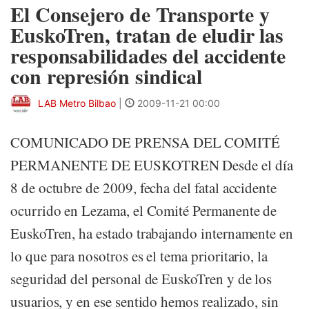
El Consejero de Transporte y
EuskoTren, tratan de eludir las
responsabilidades del accidente
con represión sindical
LAB Metro Bilbao
|
2009-11-21 00:00
COMUNICADO DE PRENSA DEL COMITÉ
PERMANENTE DE EUSKOTREN Desde el día
8 de octubre de 2009, fecha del fatal accidente
ocurrido en Lezama, el Comité Permanente de
EuskoTren, ha estado trabajando internamente en
lo que para nosotros es el tema prioritario, la
seguridad del personal de EuskoTren y de los
usuarios, y en ese sentido hemos realizado, sin