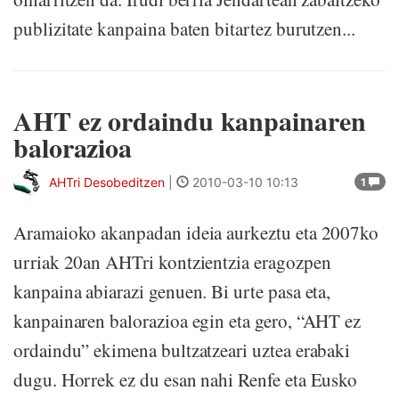
publizitate kanpaina baten bitartez burutzen...
AHT ez ordaindu kanpainaren
balorazioa
AHTri Desobeditzen
|
2010-03-10 10:13
1
Aramaioko akanpadan ideia aurkeztu eta 2007ko
urriak 20an AHTri kontzientzia eragozpen
kanpaina abiarazi genuen. Bi urte pasa eta,
kanpainaren balorazioa egin eta gero, “AHT ez
ordaindu” ekimena bultzatzeari uztea erabaki
dugu. Horrek ez du esan nahi Renfe eta Eusko