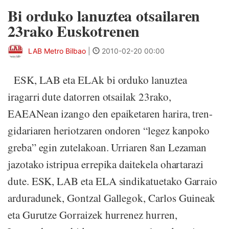
Bi orduko lanuztea otsailaren
23rako Euskotrenen
LAB Metro Bilbao
|
2010-02-20 00:00
ESK, LAB eta ELAk bi orduko lanuztea
iragarri dute datorren otsailak 23rako,
EAEANean izango den epaiketaren harira, tren-
gidariaren heriotzaren ondoren “legez kanpoko
greba” egin zutelakoan. Urriaren 8an Lezaman
jazotako istripua errepika daitekela ohartarazi
dute. ESK, LAB eta ELA sindikatuetako Garraio
arduradunek, Gontzal Gallegok, Carlos Guineak
eta Gurutze Gorraizek hurrenez hurren,