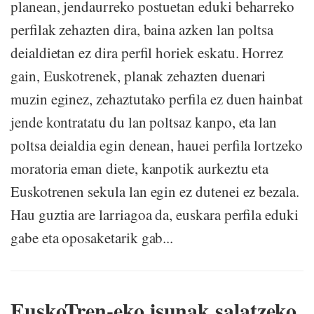
planean, jendaurreko postuetan eduki beharreko
perfilak zehazten dira, baina azken lan poltsa
deialdietan ez dira perfil horiek eskatu. Horrez
gain, Euskotrenek, planak zehazten duenari
muzin eginez, zehaztutako perfila ez duen hainbat
jende kontratatu du lan poltsaz kanpo, eta lan
poltsa deialdia egin denean, hauei perfila lortzeko
moratoria eman diete, kanpotik aurkeztu eta
Euskotrenen sekula lan egin ez dutenei ez bezala.
Hau guztia are larriagoa da, euskara perfila eduki
gabe eta oposaketarik gab...
EuskoTren-eko isunak salatzeko