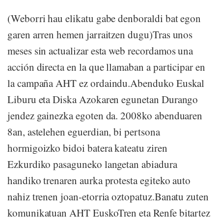
(Weborri hau elikatu gabe denboraldi bat egon
garen arren hemen jarraitzen dugu)Tras unos
meses sin actualizar esta web recordamos una
acción directa en la que llamaban a participar en
la campaña AHT ez ordaindu.Abenduko Euskal
Liburu eta Diska Azokaren egunetan Durango
jendez gainezka egoten da. 2008ko abenduaren
8an, astelehen eguerdian, bi pertsona
hormigoizko bidoi batera kateatu ziren
Ezkurdiko pasaguneko langetan abiadura
handiko trenaren aurka protesta egiteko auto
nahiz trenen joan-etorria oztopatuz.Banatu zuten
komunikatuan AHT EuskoTren eta Renfe bitartez