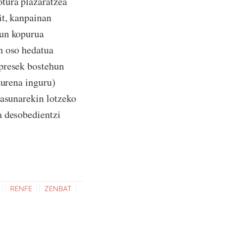
tura plazaratzea
it, kanpainan
sun kopurua
n oso hedatua
npresek bostehun
aurena inguru)
tasunarekin lotzeko
a desobedientzi
RENFE
ZENBAT