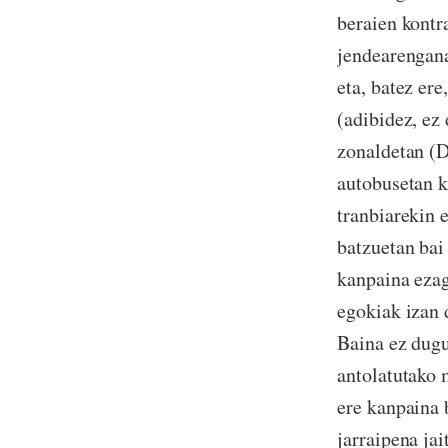
beraien kontr
jendearengana
eta, batez er
(adibidez, ez 
zonaldetan (D
autobusetan k
tranbiarekin 
batzuetan bai
kanpaina ezag
egokiak izan 
Baina ez dugu
antolatutako 
ere kanpaina 
jarraipena jai