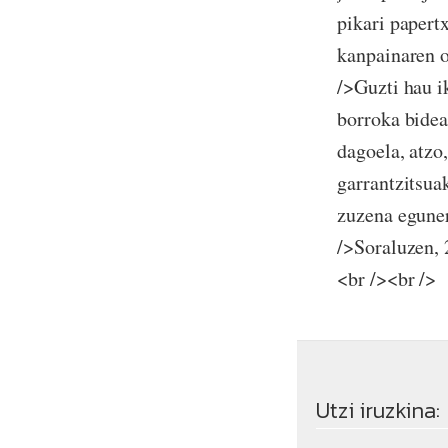
pikari papert
kanpainaren o
/>Guzti hau i
borroka bidea
dagoela, atzo
garrantzitsua
zuzena eguner
/>Soraluzen, 
<br /><br />
Utzi iruzkina: