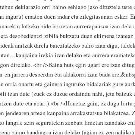
tehun deklarazio orri baino gehiago jaso dituztela uste
na inguru) ematen duen indar eta zilegitasunari esker. E
narekin lotzeko bide horretan aurrerapausoa izan dela
 eta desobedientzi zibila bultzatu duen ekimena izateaz
ideak anitzak direla baieztatzeko balio izan digu, talde
zutan... kanpaina irekia izan delako eta aurrera eramate
gon direlako. <br />Baina huts egin ugari ere izan ditu
n-en jarrera desberdin eta aldakorra izan bada ere,&nbs
n orria onartu eta gainera inguruko bidaiariak gure aurk
ili izan dute (zuek ez duzue ordaindu nahi, jeta batzuk 
ntzen dute eta abar..).<br />Honetaz gain, ez dugu lortu
en jendearen artean kanpaina arrakastatsua bilakatzea. 
eko langile zein seguratekin zenbait linietan izandako 
ena baino handiagoa izan delako (agian ez zen nahikoa 