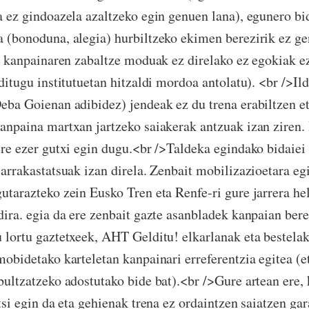
a ez gindoazela azaltzeko egin genuen lana), egunero bi
 (bonoduna, alegia) hurbiltzeko ekimen berezirik ez ge
e, kanpainaren zabaltze moduak ez direlako ez egokiak e
ditugu institutuetan hitzaldi mordoa antolatu). <br />Il
eba Goienan adibidez) jendeak ez du trena erabiltzen e
anpaina martxan jartzeko saiakerak antzuak izan ziren.
ere ezer gutxi egin dugu.<br />Taldeka egindako bidaiei
 arrakastatsuak izan direla. Zenbait mobilizazioetara eg
utarazteko zein Eusko Tren eta Renfe-ri gure jarrera he
dira. egia da ere zenbait gazte asanbladek kanpaian bere
 lortu gaztetxeek, AHT Gelditu! elkarlanak eta bestelak
mobidetako karteletan kanpainari erreferentzia egitea (e
bultzatzeko adostutako bide bat).<br />Gure artean ere,
tsi egin da eta gehienak trena ez ordaintzen saiatzen ga