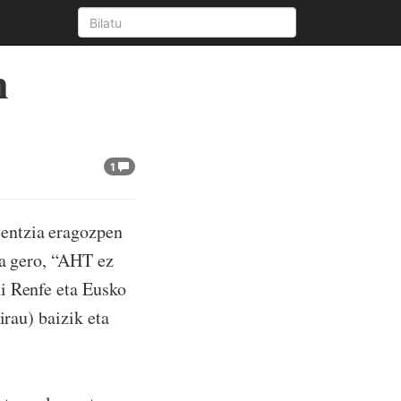
n
1
entzia eragozpen
ta gero, “AHT ez
i Renfe eta Eusko
irau) baizik eta