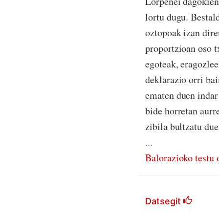
Lorpenei dagokien
lortu dugu. Bestal
oztopoak izan dire
proportzioan oso t
egoteak, eragozlee
deklarazio orri ba
ematen duen indar 
bide horretan aurr
zibila bultzatu du
...
Balorazioko testu 
Datsegit