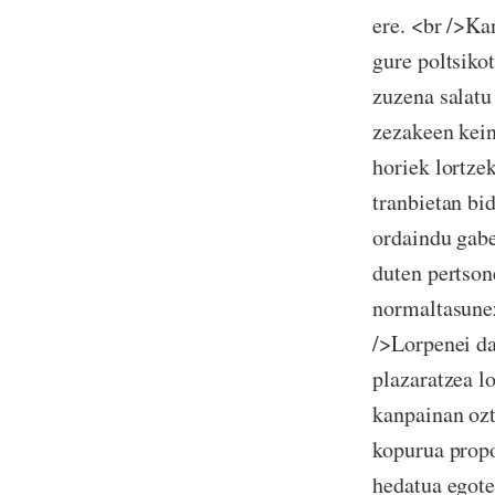
ere. <br />Ka
gure poltsiko
zuzena salatu
zezakeen kein
horiek lortze
tranbietan bi
ordaindu gabe
duten pertson
normaltasunez
/>Lorpenei da
plazaratzea l
kanpainan ozt
kopurua propo
hedatua egote