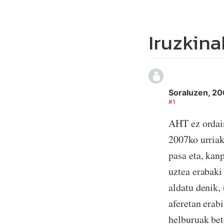
Iruzkina
Soraluzen, 20
#1
AHT ez ordai
2007ko urriak
pasa eta, kan
uztea erabaki
aldatu denik, 
aferetan erab
helburuak bet