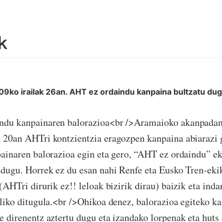
k
09ko irailak 26an. AHT ez ordaindu kanpaina bultzatu du
ndu kanpainaren balorazioa<br />Aramaioko akanpadan 
 20an AHTri kontzientzia eragozpen kanpaina abiarazi 
painaren balorazioa egin eta gero, “AHT ez ordaindu” e
 dugu. Horrek ez du esan nahi Renfe eta Eusko Tren-eki
(AHTri dirurik ez!! leloak bizirik dirau) baizik eta inda
iliko ditugula.<br />Ohikoa denez, balorazioa egiteko k
e direnentz aztertu dugu eta izandako lorpenak eta huts