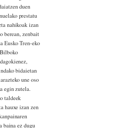
daiatzen duen
nuelako prestatu
zta nahikoak izan
do berean, zenbait
ta Eusko Tren-eko
 Bilboko
 dagokienez,
indako bidaietan
larazteko une oso
a egin zutela.
o taldeek
ta hauxe izan zen
 kanpainaren
ra baina ez dugu