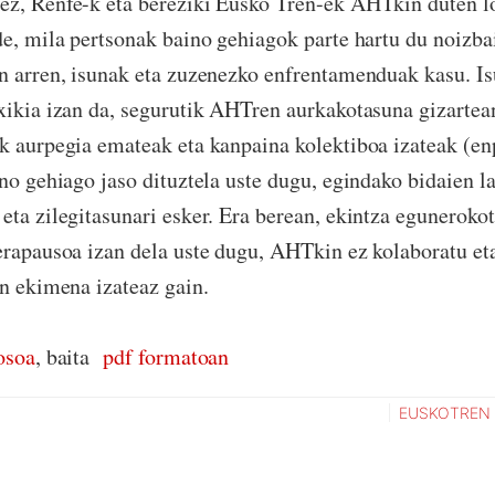
ez, Renfe-k eta bereziki Eusko Tren-ek AHTkin duten lo
de, mila pertsonak baino gehiagok parte hartu du noizba
n arren, isunak eta zuzenezko enfrentamenduak kasu. I
xikia izan da, segurutik AHTren aurkakotasuna gizartea
k aurpegia emateak eta kanpaina kolektiboa izateak (e
ino gehiago jaso dituztela uste dugu, egindako bidaien l
eta zilegitasunari esker. Era berean, ekintza eguneroko
erapausoa izan dela uste dugu, AHTkin ez kolaboratu et
en ekimena izateaz gain.
osoa
, baita
pdf formatoan
EUSKOTREN