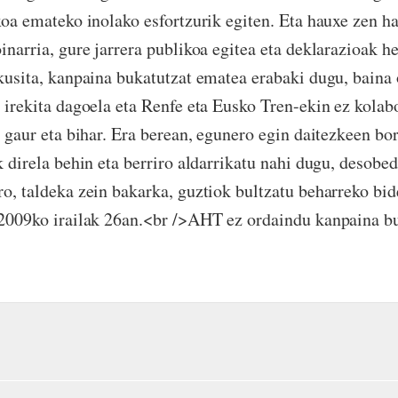
xoa emateko inolako esfortzurik egiten. Eta hauxe zen ha
inarria, gure jarrera publikoa egitea eta deklarazioak h
kusita, kanpaina bukatutzat ematea erabaki dugu, baina
 irekita dagoela eta Renfe eta Eusko Tren-ekin ez kola
, gaur eta bihar. Era berean, egunero egin daitezkeen b
k direla behin eta berriro aldarrikatu nahi dugu, desobed
o, taldeka zein bakarka, guztiok bultzatu beharreko bid
2009ko irailak 26an.<br />AHT ez ordaindu kanpaina b