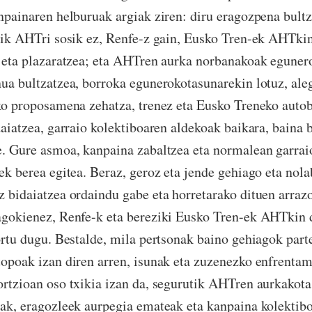
npainaren helburuak argiak ziren: diru eragozpena bultz
tik AHTri sosik ez, Renfe-z gain, Eusko Tren-ek AHTkin
 eta plazaratzea; eta AHTren aurka norbanakoak egunero
ua bultzatzea, borroka egunerokotasunarekin lotuz, ale
ko proposamena zehatza, trenez eta Eusko Treneko auto
daiatzea, garraio kolektiboaren aldekoak baikara, baina b
. Gure asmoa, kanpaina zabaltzea eta normalean garraio
ek berea egitea. Beraz, geroz eta jende gehiago eta nola
 bidaiatzea ordaindu gabe eta horretarako dituen arraz
gokienez, Renfe-k eta bereziki Eusko Tren-ek AHTkin 
ortu dugu. Bestalde, mila pertsonak baino gehiagok parte
opoak izan diren arren, isunak eta zuzenezko enfrenta
rtzioan oso txikia izan da, segurutik AHTren aurkakota
ak, eragozleek aurpegia emateak eta kanpaina kolektibo