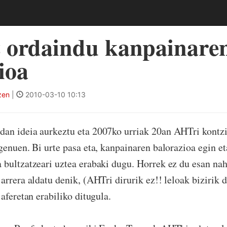
 ordaindu kanpainare
ioa
zen
|
2010-03-10 10:13
an ideia aurkeztu eta 2007ko urriak 20an AHTri kontzi
genuen. Bi urte pasa eta, kanpainaren balorazioa egin e
bultzatzeari uztea erabaki dugu. Horrek ez du esan nah
rrera aldatu denik, (AHTri dirurik ez!! leloak bizirik d
aferetan erabiliko ditugula.