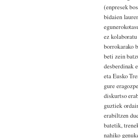
(enpresek bos
bidaien laure
egunerokotasu
ez kolaboratu
borrokarako b
beti zein bat
desberdinak e
eta Eusko Tre
gure eragozpe
diskurtso erab
guztiek ordai
erabiltzen du
batetik, tren
nahiko genuke