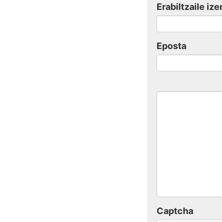
Erabiltzaile ize
Eposta
Captcha