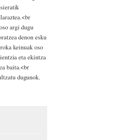
sieratik
elaraztea.<br
 oso argi dugu
boratzea denon esku
orroka keinuak oso
ientzia eta ekintza
ea baita.<br
ultzatu dugunok.