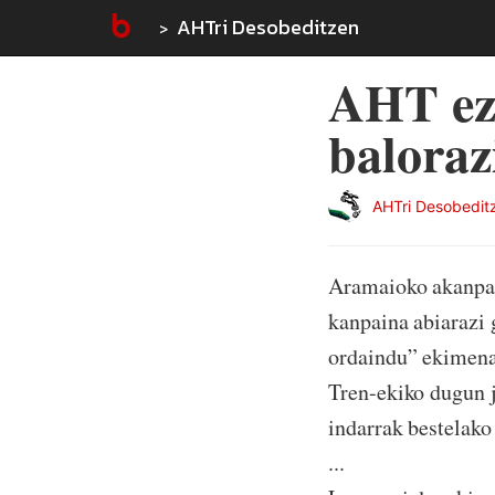
AHTri Desobeditzen
AHT ez
baloraz
AHTri Desobedit
Aramaioko akanpad
kanpaina abiarazi 
ordaindu” ekimena 
Tren-ekiko dugun ja
indarrak bestelako 
...