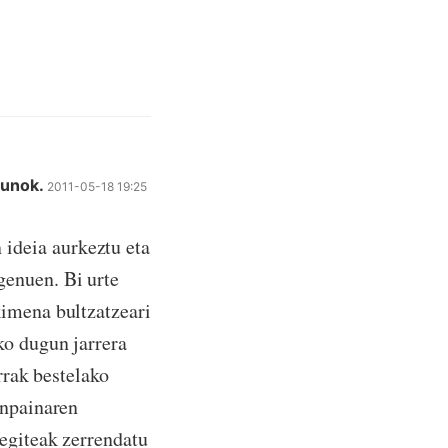
gunok.
2011-05-18 19:25
ideia aurkeztu eta
genuen. Bi urte
kimena bultzatzeari
ko dugun jarrera
rrak bestelako
anpainaren
 egiteak zerrendatu