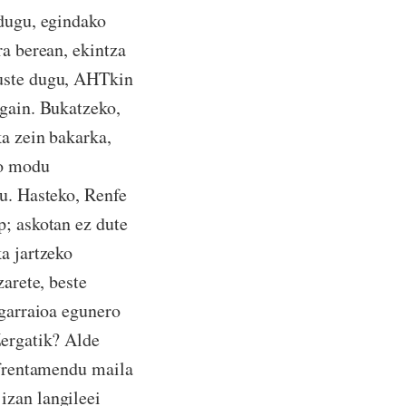
 dugu, egindako
ra berean, ekintza
 uste dugu, AHTkin
 gain. Bukatzeko,
ka zein bakarka,
ko modu
gu. Hasteko, Renfe
p; askotan ez dute
a jartzeko
zarete, beste
 garraioa egunero
Zergatik? Alde
enfrentamendu maila
izan langileei