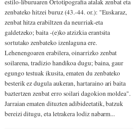
estilo-liburuaren Ortotipografia atalak zenbat eta
zenbateko hitzei buruz (43.-44. or.): "Euskaraz,
zenbat hitza erabiltzen da neurriak-eta
galdetzeko; baita -(e)ko atzizkia erantsita
sortutako zenbateko izenlaguna ere.
Lehenengoaren erabilera, oinarrizko zenbat
soilarena, tradizio handikoa dugu; baina, gaur
egungo testuak ikusita, ematen du zenbateko
besterik ez dugula aukeran, hartaraino ari baita
baztertzen zenbat erro soilari dagokion moldea".
Jarraian ematen dituzten adibideetatik, batzuk
bereizi ditugu, eta letrakera lodiz nabarm...