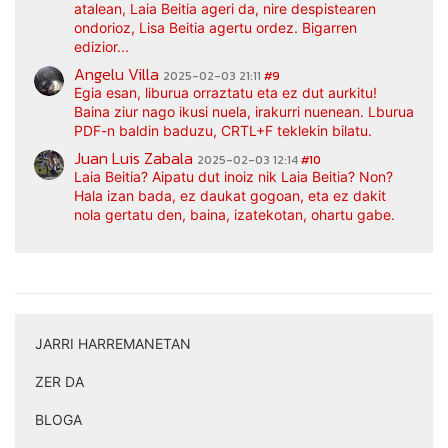
atalean, Laia Beitia ageri da, nire despistearen
ondorioz, Lisa Beitia agertu ordez. Bigarren
edizior...
Angelu Villa
2025-02-03 21:11
#9
Egia esan, liburua orraztatu eta ez dut aurkitu!
Baina ziur nago ikusi nuela, irakurri nuenean. Lburua
PDF-n baldin baduzu, CRTL+F teklekin bilatu.
Juan Luis Zabala
2025-02-03 12:14
#10
Laia Beitia? Aipatu dut inoiz nik Laia Beitia? Non?
Hala izan bada, ez daukat gogoan, eta ez dakit
nola gertatu den, baina, izatekotan, ohartu gabe.
JARRI HARREMANETAN
|
ZER DA
|
BLOGA