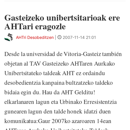
Gasteizeko unibertsitarioak ere
AHTari eragozle
AHTri Desobeditzen
|
2007-11-14 21:01
Desde la universidad de Vitoria-Gasteiz también
objetan al TAV Gasteizeko AHTaren Aurkako
Unibertsitateko taldeak AHT ez ordaindu
desobedientzia kanpaina bultzatzeko taldeko
bidaia egin du. Hau da AHT Gelditu!
elkarlanaren lagun eta Urbinako Erresistentzia
gunearen lagun den talde honek idatzi duen
komunikatua:Gaur 2007ko azaroaren 14ean