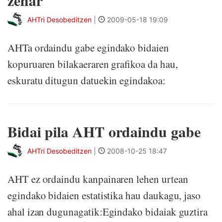
zehar
AHTri Desobeditzen
|
2009-05-18 19:09
AHTa ordaindu gabe egindako bidaien
kopuruaren bilakaeraren grafikoa da hau,
eskuratu ditugun datuekin egindakoa:
Bidai pila AHT ordaindu gabe
AHTri Desobeditzen
|
2008-10-25 18:47
AHT ez ordaindu kanpainaren lehen urtean
egindako bidaien estatistika hau daukagu, jaso
ahal izan dugunagatik:Egindako bidaiak guztira