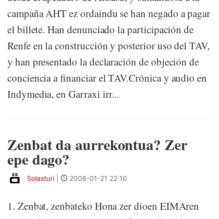
campaña AHT ez ordaindu se han negado a pagar
el billete. Han denunciado la participación de
Renfe en la construcción y posterior uso del TAV,
y han presentado la declaración de objeción de
conciencia a financiar el TAV.Crónica y audio en
Indymedia, en Garraxi irr...
Zenbat da aurrekontua? Zer
epe dago?
Solasturi
|
2008-01-21 22:10
1. Zenbat, zenbateko Hona zer dioen EIMAren