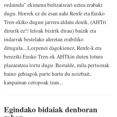
ordaindu” ekimena bultzatzeari uztea erabaki
dugu. Horrek ez du esan nahi Renfe eta Eusko
Tren-ekiko dugun jarrera aldatu denik, (AHTri
dirurik ez!! leloak bizirik dirau) baizik eta
indarrak bestelako aferetan erabiliko
ditugula....Lorpenei dagokienez, Renfe-k eta
bereziki Eusko Tren-ek AHTkin duten lotura
plazaratzea lortu dugu. Bestalde, mila pertsonak
baino gehiagok parte hartu du noizbait,
kanpainan oztopoak izan...
Egindako bidaiak denboran