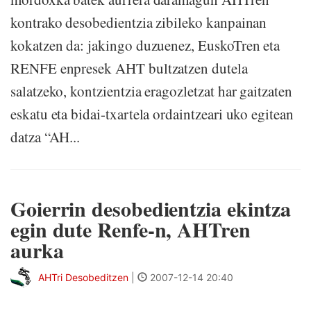
kontrako desobedientzia zibileko kanpainan
kokatzen da: jakingo duzuenez, EuskoTren eta
RENFE enpresek AHT bultzatzen dutela
salatzeko, kontzientzia eragozletzat har gaitzaten
eskatu eta bidai-txartela ordaintzeari uko egitean
datza “AH...
Goierrin desobedientzia ekintza
egin dute Renfe-n, AHTren
aurka
AHTri Desobeditzen
|
2007-12-14 20:40