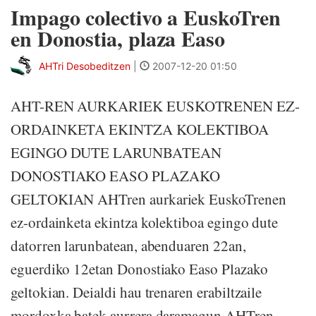
Impago colectivo a EuskoTren
en Donostia, plaza Easo
AHTri Desobeditzen
|
2007-12-20 01:50
AHT-REN AURKARIEK EUSKOTRENEN EZ-
ORDAINKETA EKINTZA KOLEKTIBOA
EGINGO DUTE LARUNBATEAN
DONOSTIAKO EASO PLAZAKO
GELTOKIAN AHTren aurkariek EuskoTrenen
ez-ordainketa ekintza kolektiboa egingo dute
datorren larunbatean, abenduaren 22an,
eguerdiko 12etan Donostiako Easo Plazako
geltokian. Deialdi hau trenaren erabiltzaile
mordoxka batek aurrera daramagun AHTren