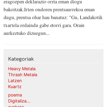
eragozpen deklarazio orria eman diogu
bakoitzak.Irten ondoren prentsaurrekoa eman
dugu, prentsa ohar hau banatuz: "Gu, Landakotik
txartela ordaindu gabe etorri gara. Orain
aurkeztuko dizuegun...
Kategoriak
Heavy Metala
Thrash Metala
Latzen
Kuartz
poema
Digitaliza...
euskara