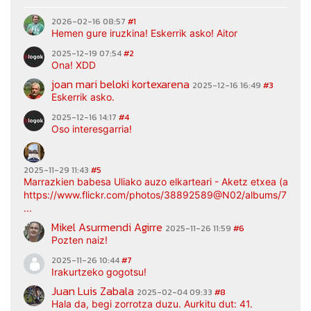
2026-02-16 08:57
#1
Hemen gure iruzkina! Eskerrik asko! Aitor
2025-12-19 07:54
#2
Ona! XDD
joan mari beloki kortexarena
2025-12-16 16:49
#3
Eskerrik asko.
2025-12-16 14:17
#4
Oso interesgarria!
2025-11-29 11:43
#5
Marrazkien babesa Uliako auzo elkarteari - Aketz etxea (argaz
https://www.flickr.com/photos/38892589@N02/albums/7217
...
Mikel Asurmendi Agirre
2025-11-26 11:59
#6
Pozten naiz!
2025-11-26 10:44
#7
Irakurtzeko gogotsu!
Juan Luis Zabala
2025-02-04 09:33
#8
Hala da, begi zorrotza duzu. Aurkitu dut: 41.