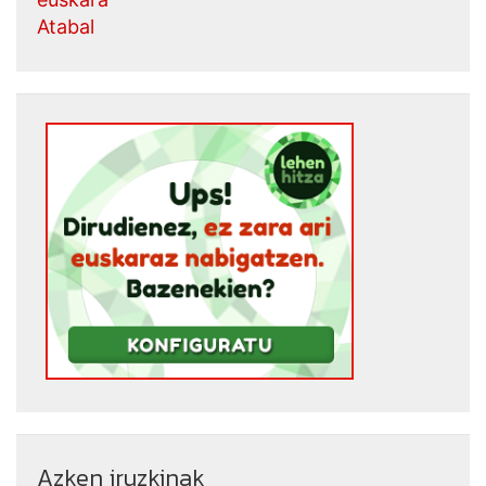
Atabal
Azken iruzkinak