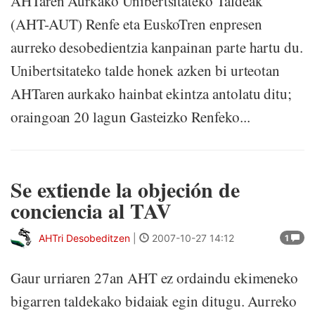
AHTaren Aurkako Unibertsitateko Taldeak
(AHT-AUT) Renfe eta EuskoTren enpresen
aurreko desobedientzia kanpainan parte hartu du.
Unibertsitateko talde honek azken bi urteotan
AHTaren aurkako hainbat ekintza antolatu ditu;
oraingoan 20 lagun Gasteizko Renfeko...
Se extiende la objeción de
conciencia al TAV
AHTri Desobeditzen
|
2007-10-27 14:12
1
Gaur urriaren 27an AHT ez ordaindu ekimeneko
bigarren taldekako bidaiak egin ditugu. Aurreko