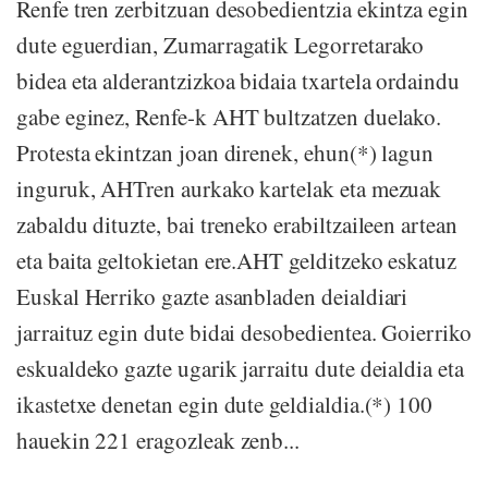
Renfe tren zerbitzuan desobedientzia ekintza egin
dute eguerdian, Zumarragatik Legorretarako
bidea eta alderantzizkoa bidaia txartela ordaindu
gabe eginez, Renfe-k AHT bultzatzen duelako.
Protesta ekintzan joan direnek, ehun(*) lagun
inguruk, AHTren aurkako kartelak eta mezuak
zabaldu dituzte, bai treneko erabiltzaileen artean
eta baita geltokietan ere.AHT gelditzeko eskatuz
Euskal Herriko gazte asanbladen deialdiari
jarraituz egin dute bidai desobedientea. Goierriko
eskualdeko gazte ugarik jarraitu dute deialdia eta
ikastetxe denetan egin dute geldialdia.(*) 100
hauekin 221 eragozleak zenb...