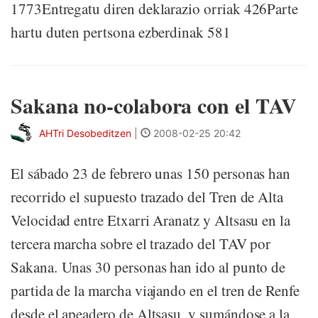
1773Entregatu diren deklarazio orriak 426Parte
hartu duten pertsona ezberdinak 581
Sakana no-colabora con el TAV
AHTri Desobeditzen
|
2008-02-25 20:42
El sábado 23 de febrero unas 150 personas han
recorrido el supuesto trazado del Tren de Alta
Velocidad entre Etxarri Aranatz y Altsasu en la
tercera marcha sobre el trazado del TAV por
Sakana. Unas 30 personas han ido al punto de
partida de la marcha viajando en el tren de Renfe
desde el apeadero de Altsasu, y sumándose a la