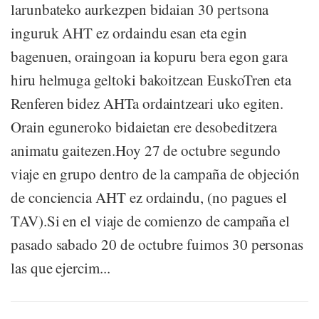
larunbateko aurkezpen bidaian 30 pertsona
inguruk AHT ez ordaindu esan eta egin
bagenuen, oraingoan ia kopuru bera egon gara
hiru helmuga geltoki bakoitzean EuskoTren eta
Renferen bidez AHTa ordaintzeari uko egiten.
Orain eguneroko bidaietan ere desobeditzera
animatu gaitezen.Hoy 27 de octubre segundo
viaje en grupo dentro de la campaña de objeción
de conciencia AHT ez ordaindu, (no pagues el
TAV).Si en el viaje de comienzo de campaña el
pasado sabado 20 de octubre fuimos 30 personas
las que ejercim...