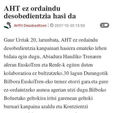
AHT ez ordaindu
desobedientzia hasi da
AHTri Desobeditzen
|
2007-10-20 13:56
2
Gaur Urriak 20, larunbata, AHT ez ordaindu
desobedientzia kanpainari hasiera emateko lehen
bidaia egin dugu, Abiadura Handiko Trenaren
aferan EuskoTren eta Renfe-k egiten duten
kolaborazioa ez bultzatzeko.30 lagun Durangotik
Bilbora EuskoTren-eko trenez etorri gara eta gure
ez-ordaintzeko asmoa agerian utzi dugu.Bilboko
Boluetako geltokira iritsi garenean geltoki
buruari kanpaina azaldu eta Kontzientzi