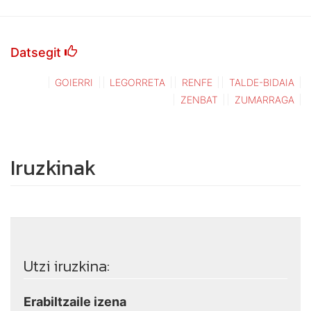
Datsegit
GOIERRI
LEGORRETA
RENFE
TALDE-BIDAIA
ZENBAT
ZUMARRAGA
Iruzkinak
Utzi iruzkina:
Erabiltzaile izena