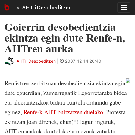
AHTri Desobeditzen
Tog
navi
Goierrin desobedientzia
ekintza egin dute Renfe-n,
AHTren aurka
AHTri Desobeditzen
|
2007-12-14 20:40
Renfe tren zerbitzuan desobedientzia ekintza egin
dute eguerdian, Zumarragatik Legorretarako bidea
eta alderantzizkoa bidaia txartela ordaindu gabe
eginez,
Renfe-k AHT bultzatzen duelako
. Protesta
ekintzan joan direnek, ehun(*) lagun inguruk,
AHTren aurkako kartelak eta mezuak zabaldu