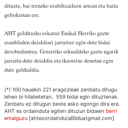
dituzte, bai treneko erabiltzaileen artean eta baita
geltokietan ere.
AHT gelditzeko eskatuz Euskal Herriko gazte
asanbladen deialdiari jarraituz egin dute bidai
desobedientea. Goierriko eskualdeko gazte ugarik
jarraitu dute deialdia eta ikastetxe denetan egin
dute geldialdia.
(*) 100 hauekin 221 eragozleak zenbatu ditugu
lehen bi hilabetetan, 559 bidai egin dituztenak.
Zenbatu ez ditugun beste asko egongo dira ere.
AHT es ordainduta egiten dituzun bidaien
berri
emaiguzu
[ahtezordaindu(aBildua)gmail.com]