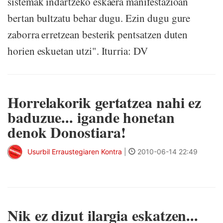
sistemak indartzeko eskaera manifestazioan
bertan bultzatu behar dugu. Ezin dugu gure
zaborra erretzean besterik pentsatzen duten
horien eskuetan utzi". Iturria: DV
Horrelakorik gertatzea nahi ez
baduzue... igande honetan
denok Donostiara!
Usurbil Erraustegiaren Kontra
|
2010-06-14 22:49
Nik ez dizut ilargia eskatzen...