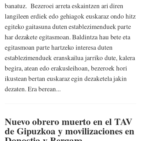
banatuz. Bezeroei arreta eskaintzen ari diren
langileen erdiek edo gehiagok euskaraz ondo hitz
egiteko gaitasuna duten establezimenduek parte
har dezakete egitasmoan. Baldintza hau bete eta
egitasmoan parte hartzeko interesa duten
establezimenduek eranskailua jarriko dute, kalera
begira, atean edo erakusleihoan, bezeroek hori
ikustean bertan euskaraz egin dezaketela jakin
dezaten. Era berean...
Nuevo obrero muerto en el TAV
de Gipuzkoa y movilizaciones en
Donostia y Bergara