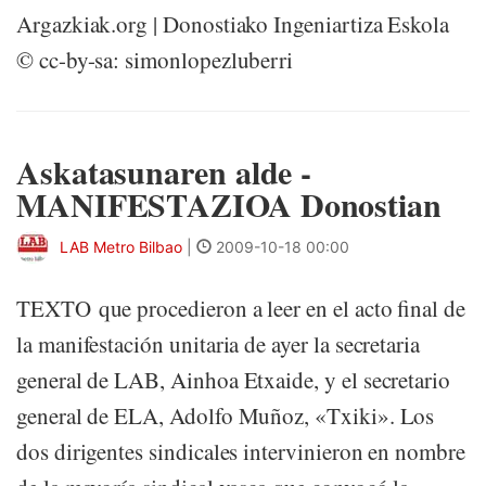
Argazkiak.org | Donostiako Ingeniartiza Eskola
© cc-by-sa: simonlopezluberri
Askatasunaren alde -
MANIFESTAZIOA Donostian
LAB Metro Bilbao
|
2009-10-18 00:00
TEXTO que procedieron a leer en el acto final de
la manifestación unitaria de ayer la secretaria
general de LAB, Ainhoa Etxaide, y el secretario
general de ELA, Adolfo Muñoz, «Txiki». Los
dos dirigentes sindicales intervinieron en nombre