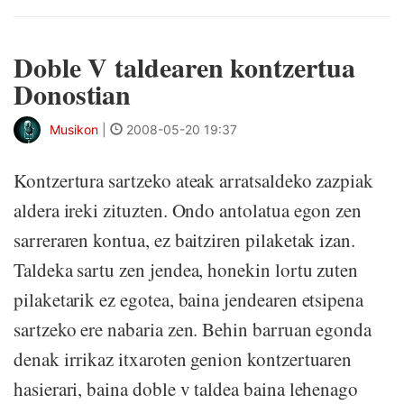
Doble V taldearen kontzertua
Donostian
Musikon
|
2008-05-20 19:37
Kontzertura sartzeko ateak arratsaldeko zazpiak
aldera ireki zituzten. Ondo antolatua egon zen
sarreraren kontua, ez baitziren pilaketak izan.
Taldeka sartu zen jendea, honekin lortu zuten
pilaketarik ez egotea, baina jendearen etsipena
sartzeko ere nabaria zen. Behin barruan egonda
denak irrikaz itxaroten genion kontzertuaren
hasierari, baina doble v taldea baina lehenago