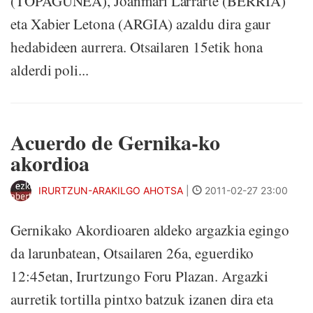
(TOPAGUNEA), Joanmari Larrarte (BERRIA)
eta Xabier Letona (ARGIA) azaldu dira gaur
hedabideen aurrera. Otsailaren 15etik hona
alderdi poli...
Acuerdo de Gernika-ko
akordioa
IRURTZUN-ARAKILGO AHOTSA
|
2011-02-27 23:00
Gernikako Akordioaren aldeko argazkia egingo
da larunbatean, Otsailaren 26a, eguerdiko
12:45etan, Irurtzungo Foru Plazan. Argazki
aurretik tortilla pintxo batzuk izanen dira eta