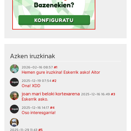
Azken iruzkinak
2026-02-16 08:57
#1
Hemen gure iruzkina! Eskerrik asko! Aitor
2025-12-19 07:54
#2
Ona! XDD
joan mari beloki kortexarena
2025-12-16 16:49
#3
Eskerrik asko.
2025-12-16 14:17
#4
Oso interesgarria!
2025-11-29 11:43
#5