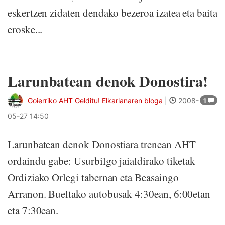
eskertzen zidaten dendako bezeroa izatea eta baita
eroske...
Larunbatean denok Donostira!
Goierriko AHT Gelditu! Elkarlanaren bloga
|
2008-
1
05-27 14:50
Larunbatean denok Donostiara trenean AHT
ordaindu gabe: Usurbilgo jaialdirako tiketak
Ordiziako Orlegi tabernan eta Beasaingo
Arranon. Bueltako autobusak 4:30ean, 6:00etan
eta 7:30ean.