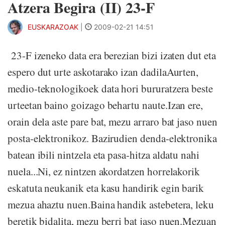
Atzera Begira (II) 23-F
EUSKARAZOAK
|
2009-02-21 14:51
23-F izeneko data era berezian bizi izaten dut eta
espero dut urte askotarako izan dadilaAurten,
medio-teknologikoek data hori bururatzera beste
urteetan baino goizago behartu naute.Izan ere,
orain dela aste pare bat, mezu arraro bat jaso nuen
posta-elektronikoz. Bazirudien denda-elektronika
batean ibili nintzela eta pasa-hitza aldatu nahi
nuela...Ni, ez nintzen akordatzen horrelakorik
eskatuta neukanik eta kasu handirik egin barik
mezua ahaztu nuen.Baina handik astebetera, leku
beretik bidalita, mezu berri bat jaso nuen.Mezuan