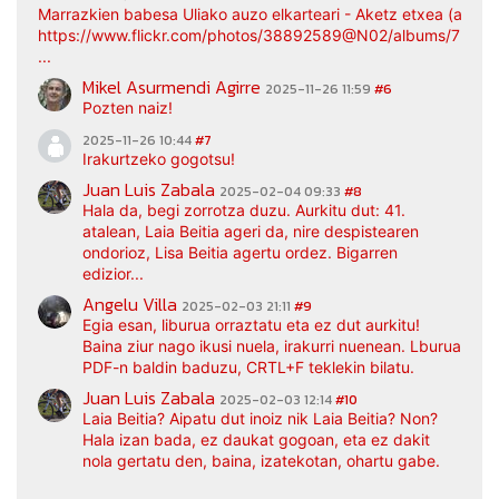
Marrazkien babesa Uliako auzo elkarteari - Aketz etxea (argaz
https://www.flickr.com/photos/38892589@N02/albums/7217
...
Mikel Asurmendi Agirre
2025-11-26 11:59
#6
Pozten naiz!
2025-11-26 10:44
#7
Irakurtzeko gogotsu!
Juan Luis Zabala
2025-02-04 09:33
#8
Hala da, begi zorrotza duzu. Aurkitu dut: 41.
atalean, Laia Beitia ageri da, nire despistearen
ondorioz, Lisa Beitia agertu ordez. Bigarren
edizior...
Angelu Villa
2025-02-03 21:11
#9
Egia esan, liburua orraztatu eta ez dut aurkitu!
Baina ziur nago ikusi nuela, irakurri nuenean. Lburua
PDF-n baldin baduzu, CRTL+F teklekin bilatu.
Juan Luis Zabala
2025-02-03 12:14
#10
Laia Beitia? Aipatu dut inoiz nik Laia Beitia? Non?
Hala izan bada, ez daukat gogoan, eta ez dakit
nola gertatu den, baina, izatekotan, ohartu gabe.