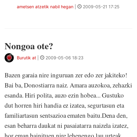
ametsen atzetik nabil hegan
|
2009-05-21 17:25
Nongoa ote?
Burutik at
|
2009-05-06 18:23
Bazen garaia nire inguruan zer edo zer jakiteko!
Bai ba, Donostiarra naiz. Amara auzokoa, zehazki
esanda. Hiri polita, auzo ezin hobea... Gustuko
dut horren hiri handia ez izatea, segurtasun eta
familiartasun sentsazioa ematen baitu.Dena den,
esan beharra daukat ni pasaiatarra naizela izatez,
hor eman bainituen nire lehenengo lau urteak.