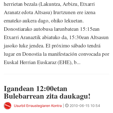
herrietan bezala (Lakuntza, Arbizu, Etxarri
Aranatz edota Altsasu) Irurtzunen ere izena
emateko aukera dago, ohiko lekuetan.
Donostiarako autobusa larunbatean 15:15ean
Etxarri Aranaztik abiatuko da, 15:30ean Altsasun
jasoko luke jendea. El próximo sábado tendrá
lugar en Donostia la manifestación convocada por
Euskal Herrian Euskaraz (EHE), b...
Igandean 12:00etan
Bulebarrean zita daukagu!
Usurbil Erraustegiaren Kontra
|
2010-06-15 10:54