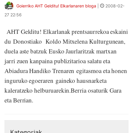
Goierriko AHT Gelditu! Elkarlanaren bloga
|
2008-02-
27 22:56
AHT Gelditu! Elkarlanak prentsaurrekoa eskaini
du Donostiako Koldo Mitxelena Kulturgunean,
duela aste batzuk Eusko Jaurlaritzak martxan
jarri zuen kanpaina publizitarioa salatu eta
Abiadura Handiko Trenaren egitasmoa eta honen
inguruko egoeraren gaineko hausnarketa
kaleratzeko helburuarekin.Berria osaturik Gara
eta Berrian.
Kategoriak