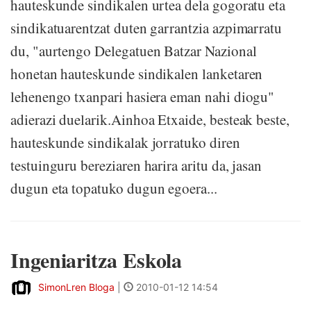
hauteskunde sindikalen urtea dela gogoratu eta
sindikatuarentzat duten garrantzia azpimarratu
du, "aurtengo Delegatuen Batzar Nazional
honetan hauteskunde sindikalen lanketaren
lehenengo txanpari hasiera eman nahi diogu"
adierazi duelarik.Ainhoa Etxaide, besteak beste,
hauteskunde sindikalak jorratuko diren
testuinguru bereziaren harira aritu da, jasan
dugun eta topatuko dugun egoera...
Ingeniaritza Eskola
SimonLren Bloga
|
2010-01-12 14:54