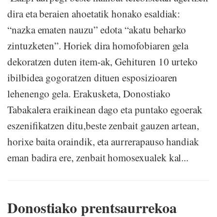
dira eta beraien ahoetatik honako esaldiak:
“nazka ematen nauzu” edota “akatu beharko
zintuzketen”. Horiek dira homofobiaren gela
dekoratzen duten item-ak, Gehituren 10 urteko
ibilbidea gogoratzen dituen esposizioaren
lehenengo gela. Erakusketa, Donostiako
Tabakalera eraikinean dago eta puntako egoerak
eszenifikatzen ditu,beste zenbait gauzen artean,
horixe baita oraindik, eta aurrerapauso handiak
eman badira ere, zenbait homosexualek kal...
Donostiako prentsaurrekoa