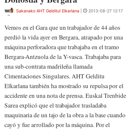
Sakanako AHT Gelditu! Elkarlana
|
2013-08-27 12:17
Vemos en el Gara que un trabajador de 44 años
perdió la vida ayer en Bergara, atrapado por una
máquina perforadora que trabajaba en el tramo
Bergara-Antzuola de la Y-vasca. Trabajaba para
una sub-contrata madrileña llamada
Cimentaciones Singulares. AHT Gelditu
Elkarlana también ha mostrado su repulsa por el
accidente en una nota de prensa. Euskal Trenbide
Sarea explicó que el trabajador trasladaba
maquinaria de un tajo de la obra a la base cuando
cayó y fue arrollado por la máquina. Por el