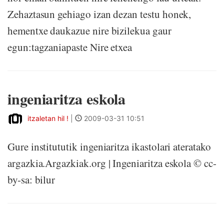
Zehaztasun gehiago izan dezan testu honek,
hementxe daukazue nire bizilekua gaur
egun:tagzaniapaste Nire etxea
ingeniaritza eskola
itzaletan hil !
|
2009-03-31 10:51
Gure institututik ingeniaritza ikastolari ateratako
argazkia.Argazkiak.org | Ingeniaritza eskola © cc-
by-sa: bilur