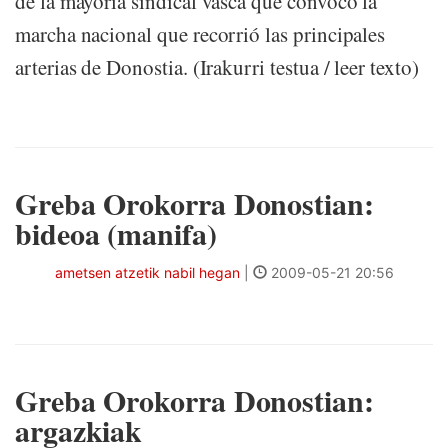
de la mayoría sindical vasca que convocó la
marcha nacional que recorrió las principales
arterias de Donostia. (Irakurri testua / leer texto)
Greba Orokorra Donostian:
bideoa (manifa)
ametsen atzetik nabil hegan
|
2009-05-21 20:56
Greba Orokorra Donostian:
argazkiak