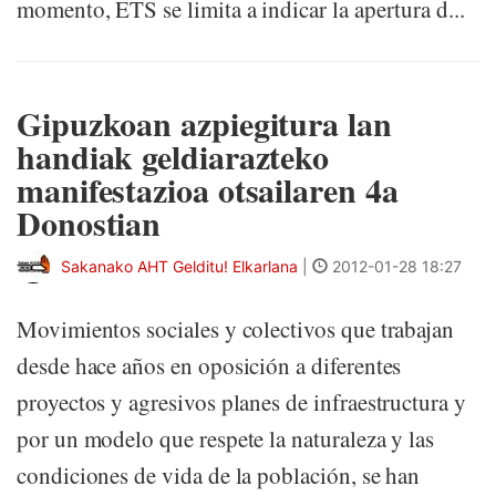
momento, ETS se limita a indicar la apertura d...
Gipuzkoan azpiegitura lan
handiak geldiarazteko
manifestazioa otsailaren 4a
Donostian
Sakanako AHT Gelditu! Elkarlana
|
2012-01-28 18:27
Movimientos sociales y colectivos que trabajan
desde hace años en oposición a diferentes
proyectos y agresivos planes de infraestructura y
por un modelo que respete la naturaleza y las
condiciones de vida de la población, se han