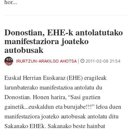
hor...
Donostian, EHE-k antolatutako
manifestaziora joateko
autobusak
IRURTZUN-ARAKILGO AHOTSA
|
2011-02-08 21:54
Euskal Herrian Euskaraz (EHE) eragileak
larunbaterako manifestazioa antolatu du
Donostian. Honen harira, “Sasi guztien
gainetik...euskaldun eta burujabe!!!” leloa duen
manifestaziora joateko autobusak antolatu ditu
Sakanako EHEk. Sakanako beste hainbat