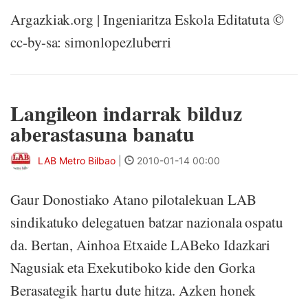
Argazkiak.org | Ingeniaritza Eskola Editatuta ©
cc-by-sa: simonlopezluberri
Langileon indarrak bilduz
aberastasuna banatu
LAB Metro Bilbao
|
2010-01-14 00:00
Gaur Donostiako Atano pilotalekuan LAB
sindikatuko delegatuen batzar nazionala ospatu
da. Bertan, Ainhoa Etxaide LABeko Idazkari
Nagusiak eta Exekutiboko kide den Gorka
Berasategik hartu dute hitza. Azken honek