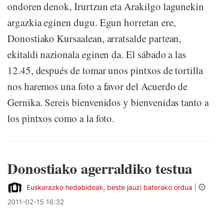
ondoren denok, Irurtzun eta Arakilgo lagunekin
argazkia eginen dugu. Egun horretan ere,
Donostiako Kursaalean, arratsalde partean,
ekitaldi nazionala eginen da. El sábado a las
12.45, después de tomar unos pintxos de tortilla
nos haremos una foto a favor del Acuerdo de
Gernika. Sereis bienvenidos y bienvenidas tanto a
los pintxos como a la foto.
Donostiako agerraldiko testua
Euskarazko hedabideak, beste jauzi baterako ordua
|
2011-02-15 16:32