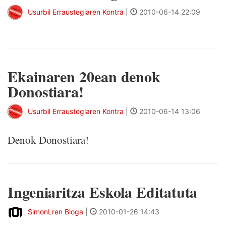
Usurbil Erraustegiaren Kontra
|
2010-06-14 22:09
Ekainaren 20ean denok
Donostiara!
Usurbil Erraustegiaren Kontra
|
2010-06-14 13:06
Denok Donostiara!
Ingeniaritza Eskola Editatuta
SimonLren Bloga
|
2010-01-26 14:43