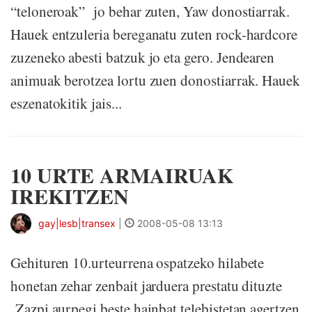
“teloneroak” jo behar zuten, Yaw donostiarrak.
Hauek entzuleria bereganatu zuten rock-hardcore
zuzeneko abesti batzuk jo eta gero. Jendearen
animuak berotzea lortu zuen donostiarrak. Hauek
eszenatokitik jais...
10 URTE ARMAIRUAK
IREKITZEN
gay|lesb|transex
|
2008-05-08 13:13
Gehituren 10.urteurrena ospatzeko hilabete
honetan zehar zenbait jarduera prestatu dituzte
Zazpi aurpegi beste hainbat telebistetan agertzen