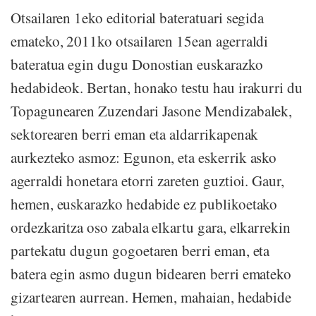
Otsailaren 1eko editorial bateratuari segida
emateko, 2011ko otsailaren 15ean agerraldi
bateratua egin dugu Donostian euskarazko
hedabideok. Bertan, honako testu hau irakurri du
Topagunearen Zuzendari Jasone Mendizabalek,
sektorearen berri eman eta aldarrikapenak
aurkezteko asmoz: Egunon, eta eskerrik asko
agerraldi honetara etorri zareten guztioi. Gaur,
hemen, euskarazko hedabide ez publikoetako
ordezkaritza oso zabala elkartu gara, elkarrekin
partekatu dugun gogoetaren berri eman, eta
batera egin asmo dugun bidearen berri emateko
gizartearen aurrean. Hemen, mahaian, hedabide