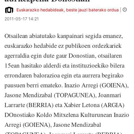
Euskarazko hedabideak, beste jauzi baterako ordua
|
2011-05-17 14:21
Otsailean abiatutako kanpainari segida emanez,
euskarazko hedabide ez publikoen ordezkariek
agerraldia egin dute gaur Donostian, otsailaren
15ean hasitako alderdi eta instituzioekiko bilera
errondaren balorazioa egin eta aurrera begirako
pausuen berri emateko. Inazio Arregi (GOIENA),
Jasone Mendizabal (TOPAGUNEA), Joanmari
Larrarte (BERRIA) eta Xabier Letona (ARGIA)
DOnostiako Koldo Mitxelena Kulturunean Inazio
Arregi (GOIENA), Jasone Mendizabal