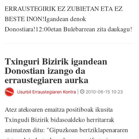
ERRAUSTEGIRIK EZ ZUBIETAN ETA EZ
BESTE INON!Igandean denok
Donostiara!12:00etan Bulebarrean zita daukagu!
Txinguri Bizirik igandean
Donostian izango da
erraustegiaren aurka
Usurbil Erraustegiaren Kontra
|
2010-06-15 10:23
Atez atekoaren emaitza positiboak ikusita
Txingudi Bizirik bidasoaldeko herritarrak
animatzen ditu: "Gipuzkoan bertziklapenararen