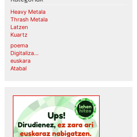
Heavy Metala
Thrash Metala
Latzen
Kuartz
poema
Digitaliza...
euskara
Atabal