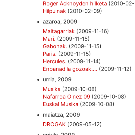
Roger Acknoyden hilketa
(2010-02-
Hilpuinak
(2010-02-09)
azaroa, 2009
Maitagarriak
(2009-11-16)
Mari.
(2009-11-15)
Gabonak.
(2009-11-15)
Paris.
(2009-11-15)
Hercules.
(2009-11-14)
Enpanadila gozoak....
(2009-11-12)
urria, 2009
Musika
(2009-10-08)
Nafarroa Oinez 09
(2009-10-08)
Euskal Musika
(2009-10-08)
maiatza, 2009
DROGAK
(2009-05-12)
apirila, 2009