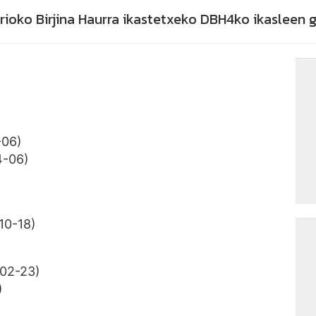
ioko Birjina Haurra ikastetxeko DBH4ko ikasleen 
-06)
4-06)
10-18)
02-23)
)