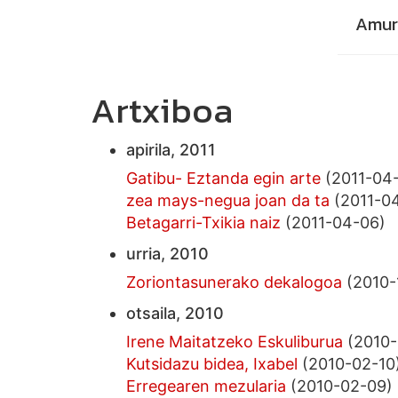
Amurr
Artxiboa
apirila, 2011
Gatibu- Eztanda egin arte
(2011-04
zea mays-negua joan da ta
(2011-0
Betagarri-Txikia naiz
(2011-04-06)
urria, 2010
Zoriontasunerako dekalogoa
(2010-
otsaila, 2010
Irene Maitatzeko Eskuliburua
(2010-
Kutsidazu bidea, Ixabel
(2010-02-10
Erregearen mezularia
(2010-02-09)