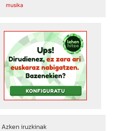
musika
Azken iruzkinak