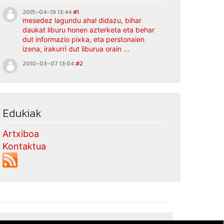
2015-04-19 13:44
#1
mesedez lagundu ahal didazu, bihar
daukat liburu honen azterketa eta behar
dut informazio pixka, eta perstonaien
izena, irakurri dut liburua orain ...
2010-03-07 13:04
#2
Edukiak
Artxiboa
Kontaktua