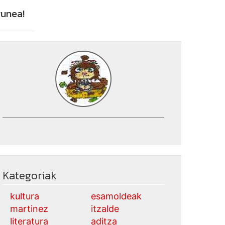
gunea!
Kategoriak
kultura
esamoldeak
martinez
itzalde
literatura
aditza