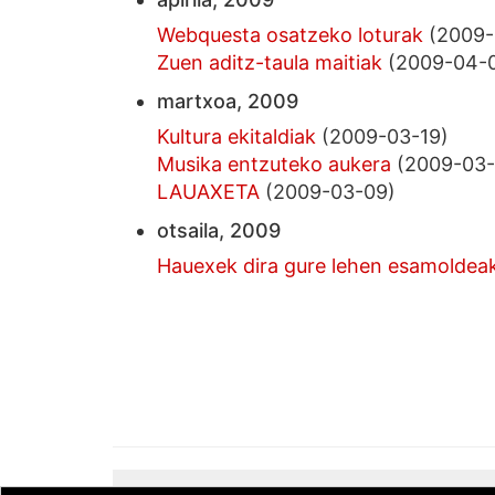
Webquesta osatzeko loturak
(2009-
Zuen aditz-taula maitiak
(2009-04-0
martxoa, 2009
Kultura ekitaldiak
(2009-03-19)
Musika entzuteko aukera
(2009-03-
LAUAXETA
(2009-03-09)
otsaila, 2009
Hauexek dira gure lehen esamoldeak