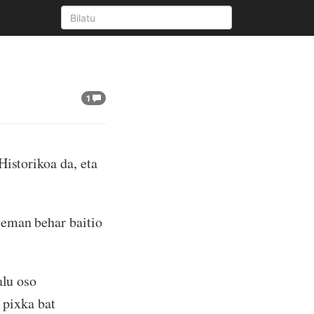
1
Historikoa da, eta
 eman behar baitio
alu oso
a pixka bat