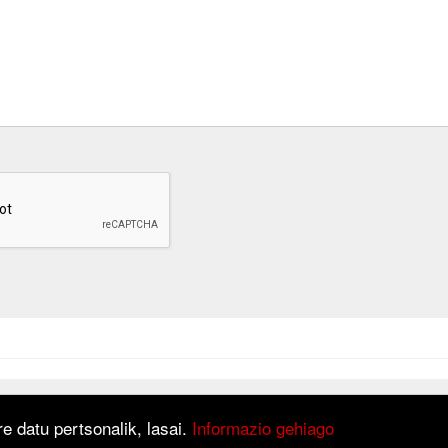
at is based on
Django
framework.
e datu pertsonalik, lasai.
Informazio gehiago