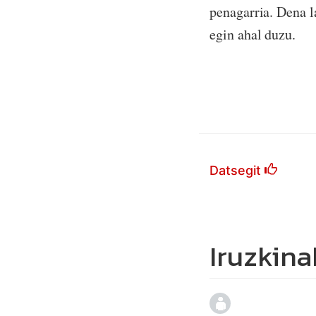
penagarria. Dena l
egin ahal duzu.
Datsegit
Iruzkina