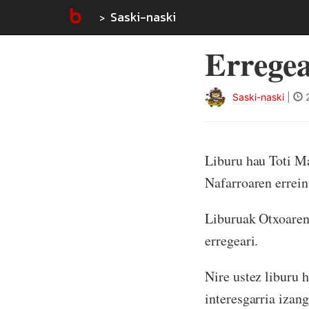
Saski-naski
Erregea
Saski-naski
|
2
Liburu hau Toti Ma
Nafarroaren errein
Liburuak Otxoaren 
erregeari.
Nire ustez liburu 
interesgarria izang