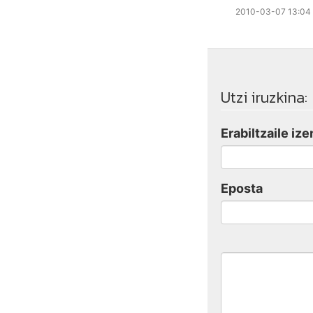
2010-03-07 13:04
Utzi iruzkina:
Erabiltzaile ize
Eposta