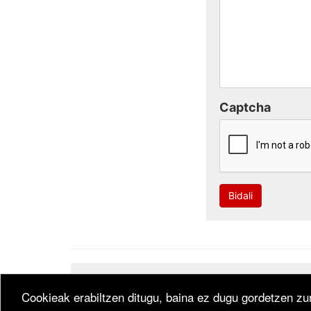
Captcha
Bidali
Developed by
CodeSyntax
. Software:
Bitakora
th
Cookieak erabiltzen ditugu, baina ez dugu gordetzen zur