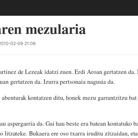
ren mezularia
010-02-09 21:06
rtinez de Lezeak idatzi zuen. Erdi Aroan gertatzen da. 
uan gertatzen da. Izurra pertsonaia nagusia da.
abenturak kontatzen ditu, honek mezu garrantzitzu bat
hau aspergarria da. Gai hau beste era batean kontatuko b
o litzateke. Bukaera ere oso txarra iruditu zitzaidan, et