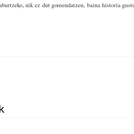
aburtzeko, nik ez dut gomendatzen, baina historia gus
k