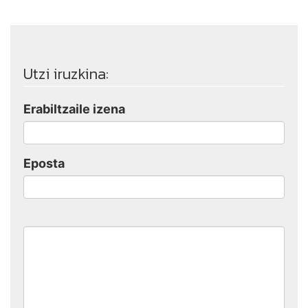
Utzi iruzkina:
Erabiltzaile izena
Eposta