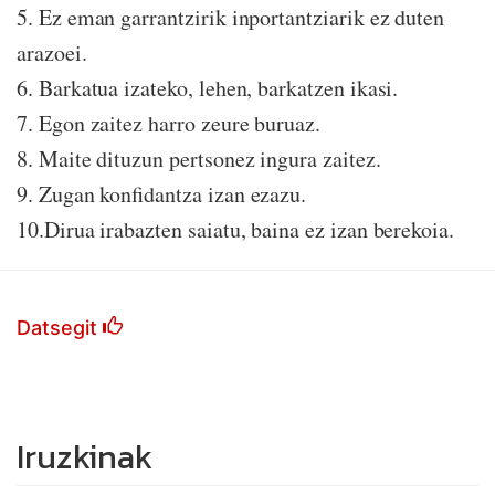
5. Ez eman garrantzirik inportantziarik ez duten
arazoei.
6. Barkatua izateko, lehen, barkatzen ikasi.
7. Egon zaitez harro zeure buruaz.
8. Maite dituzun pertsonez ingura zaitez.
9. Zugan konfidantza izan ezazu.
10.Dirua irabazten saiatu, baina ez izan berekoia.
Datsegit
Iruzkinak