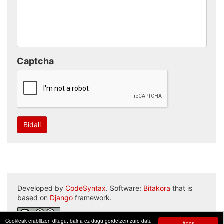
Captcha
Bidali
Developed by
CodeSyntax
. Software:
Bitakora
that is
based on
Django
framework.
Cookieak erabiltzen ditugu, baina ez dugu gordetzen zure datu
Ados