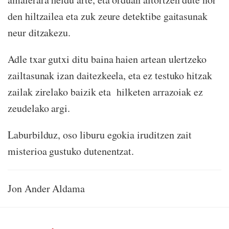
den hiltzailea eta zuk zeure detektibe gaitasunak
neur ditzakezu.
Adle txar gutxi ditu baina haien artean ulertzeko
zailtasunak izan daitezkeela, eta ez testuko hitzak
zailak zirelako baizik eta hilketen arrazoiak ez
zeudelako argi.
Laburbilduz, oso liburu egokia iruditzen zait
misterioa gustuko dutenentzat.
Jon Ander Aldama