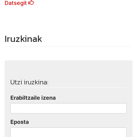
Datsegit
Iruzkinak
Utzi iruzkina:
Erabiltzaile izena
Eposta