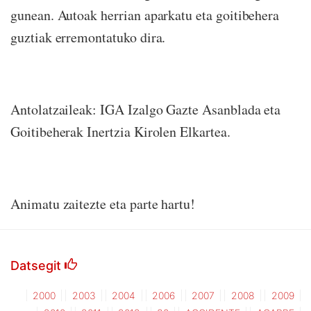
gunean. Autoak herrian aparkatu eta goitibehera
guztiak erremontatuko dira.
Antolatzaileak: IGA Izalgo Gazte Asanblada eta
Goitibeherak Inertzia Kirolen Elkartea.
Animatu zaitezte eta parte hartu!
Datsegit
2000
2003
2004
2006
2007
2008
2009