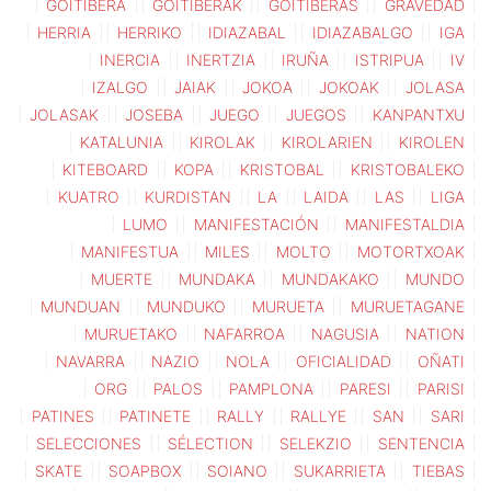
GOITIBERA
GOITIBERAK
GOITIBERAS
GRAVEDAD
HERRIA
HERRIKO
IDIAZABAL
IDIAZABALGO
IGA
INERCIA
INERTZIA
IRUÑA
ISTRIPUA
IV
IZALGO
JAIAK
JOKOA
JOKOAK
JOLASA
JOLASAK
JOSEBA
JUEGO
JUEGOS
KANPANTXU
KATALUNIA
KIROLAK
KIROLARIEN
KIROLEN
KITEBOARD
KOPA
KRISTOBAL
KRISTOBALEKO
KUATRO
KURDISTAN
LA
LAIDA
LAS
LIGA
LUMO
MANIFESTACIÓN
MANIFESTALDIA
MANIFESTUA
MILES
MOLTO
MOTORTXOAK
MUERTE
MUNDAKA
MUNDAKAKO
MUNDO
MUNDUAN
MUNDUKO
MURUETA
MURUETAGANE
MURUETAKO
NAFARROA
NAGUSIA
NATION
NAVARRA
NAZIO
NOLA
OFICIALIDAD
OÑATI
ORG
PALOS
PAMPLONA
PARESI
PARISI
PATINES
PATINETE
RALLY
RALLYE
SAN
SARI
SELECCIONES
SÉLECTION
SELEKZIO
SENTENCIA
SKATE
SOAPBOX
SOIANO
SUKARRIETA
TIEBAS