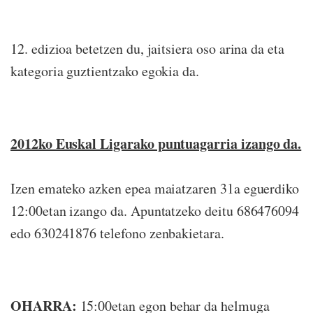
12. edizioa betetzen du, j
aitsiera oso arina da eta
kategoria guztientzako egokia da.
2012ko Euskal Ligarako puntuagarria izango da.
Izen emateko azken epea maiatzaren 31a eguerdiko
12:00etan izango da. Apuntatzeko deitu 686476094
edo 630241876 telefono zenbakietara.
OHARRA:
15:00etan egon behar da helmuga