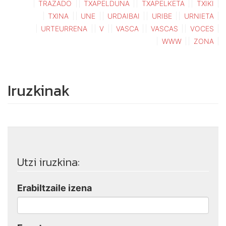
TRAZADO
TXAPELDUNA
TXAPELKETA
TXIKI
TXINA
UNE
URDAIBAI
URIBE
URNIETA
URTEURRENA
V
VASCA
VASCAS
VOCES
WWW
ZONA
Iruzkinak
Utzi iruzkina:
Erabiltzaile izena