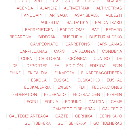
2010
2011
2012
30
ACCIDENTE
AGARRE
AGENDA
AJANGIZ
ALTIMETRIAK
ALTIMETRÍAS
ANDOAIN
ARTEAGA
ASANBLADA
AULESTI
AULESTIA
BALDATIKA
BALDATIKAKO
BARRENETXEA
BARTOLOME
BAT
BEDARO
BEDARONA
BIDEOAK
BUSTURIA
BUSTURIALDEKO
CAMPEONATO
CARRETONS
CARRILANAS
CARRILLANAS
CARS
CATALUNYA
CONDENA
COPA
CRISTOBAL
CRÓNICA
CUATRO
DE
DEL
DEPORTES
EA
EDICIÓN
EDIZIOA
EGIN
EHIKF
EKITALDIA
ELKARTEA
ELKARTEAGOITIBERA
ESKOLA
EUSKADI
EUSKADIKO
EUSKAL
EUSKALERRIA
EXIGEN
FDI
FEDERACIONES
FÉDÉRATION
FEDERAZIO
FEDERAZIOEN
FERMIN
FORU
FORUA
FORUKO
GALICIA
GAME
GAMESGOITIBEHERAK
GAUTEGIZ
GAUTEGIZ-ARTEAGA
GAZTE
GERNIKA
GERNIKAKO
GOITIBEHERA
GOITIBEHERAK
GOITIBEHERAS