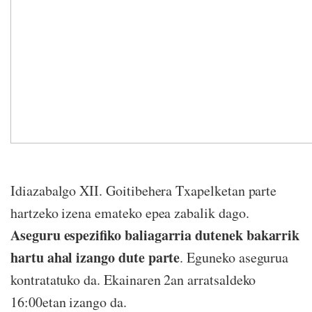
Idiazabalgo XII. Goitibehera Txapelketan parte
hartzeko izena emateko epea zabalik dago.
Aseguru espezifiko baliagarria
dutenek bakarrik
hartu ahal izango dute parte
. Eguneko asegurua
kontratatuko da. Ekainaren 2an arratsaldeko
16:00etan izango da.