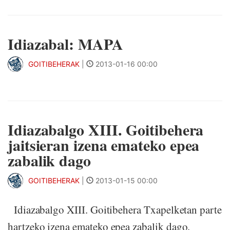
Idiazabal: MAPA
GOITIBEHERAK
|
2013-01-16 00:00
Idiazabalgo XIII. Goitibehera
jaitsieran izena emateko epea
zabalik dago
GOITIBEHERAK
|
2013-01-15 00:00
Idiazabalgo XIII. Goitibehera Txapelketan parte
hartzeko izena emateko epea zabalik dago.