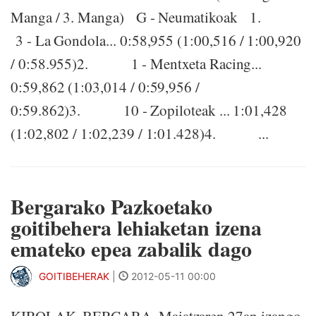
Manga / 3. Manga) G - Neumatikoak 1.
3 - La Gondola... 0:58,955 (1:00,516 / 1:00,920
/ 0:58.955)2. 1 - Mentxeta Racing...
0:59,862 (1:03,014 / 0:59,956 /
0:59.862)3. 10 - Zopiloteak ... 1:01,428
(1:02,802 / 1:02,239 / 1:01.428)4. ...
Bergarako Pazkoetako
goitibehera lehiaketan izena
emateko epea zabalik dago
GOITIBEHERAK
|
2012-05-11 00:00
KIROLAK. BERGARA. Maiatzaren 27an izango