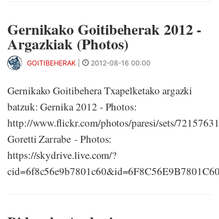
Gernikako Goitibeherak 2012 -
Argazkiak (Photos)
GOITIBEHERAK
|
2012-08-16 00:00
Gernikako Goitibehera Txapelketako argazki
batzuk: Gernika 2012 - Photos:
http://www.flickr.com/photos/paresi/sets/721576
Goretti Zarrabe - Photos:
https://skydrive.live.com/?
cid=6f8c56e9b7801c60&id=6F8C56E9B7801C6