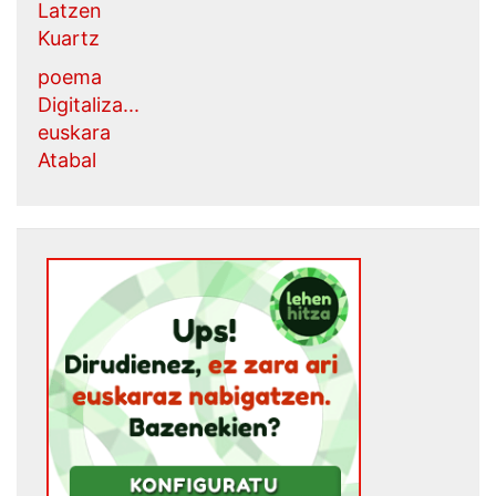
Latzen
Kuartz
poema
Digitaliza...
euskara
Atabal