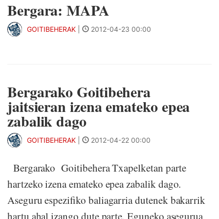
Bergara: MAPA
GOITIBEHERAK
|
2012-04-23 00:00
Bergarako Goitibehera
jaitsieran izena emateko epea
zabalik dago
GOITIBEHERAK
|
2012-04-22 00:00
Bergarako Goitibehera Txapelketan parte
hartzeko izena emateko epea zabalik dago.
Aseguru espezifiko baliagarria dutenek bakarrik
hartu ahal izango dute parte. Eguneko asegurua