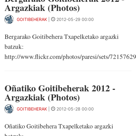
Argazkiak (Photos)
GOITIBEHERAK
|
2012-05-29 00:00
Bergarako Goitibehera Txapelketako argazki
batzuk:
http://www.flickr.com/photos/paresi/sets/721576
Oñatiko Goitibeherak 2012 -
Argazkiak (Photos)
GOITIBEHERAK
|
2012-05-28 00:00
Oñatiko Goitibehera Txapelketako argazki
batzuk: