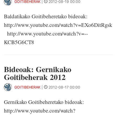
GOITIBEHERAK
|
2012-08-19 00:00
Baldatikako Goitibeheretako bideoak:
http://www.youtube.com/watch?v=EXo6DitRgsk
http://www.youtube.com/watch?v=--
KCB5G6CT8
Bideoak: Gernikako
Goitibeherak 2012
GOITIBEHERAK
|
2012-08-17 00:00
Gernikako Goitibeheretako bideoak:
http://www.youtube.com/watch?