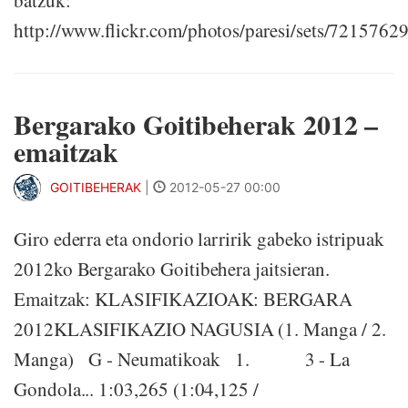
http://www.flickr.com/photos/paresi/sets/721576
Bergarako Goitibeherak 2012 –
emaitzak
GOITIBEHERAK
|
2012-05-27 00:00
Giro ederra eta ondorio larririk gabeko istripuak
2012ko Bergarako Goitibehera jaitsieran.
Emaitzak: KLASIFIKAZIOAK: BERGARA
2012KLASIFIKAZIO NAGUSIA (1. Manga / 2.
Manga) G - Neumatikoak 1. 3 - La
Gondola... 1:03,265 (1:04,125 /