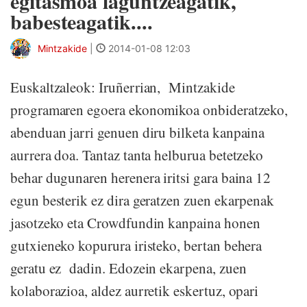
egitasmoa laguntzeagatik,
babesteagatik....
Mintzakide
|
2014-01-08 12:03
Euskaltzaleok: Iruñerrian, Mintzakide
programaren egoera ekonomikoa onbideratzeko,
abenduan jarri genuen diru bilketa kanpaina
aurrera doa. Tantaz tanta helburua betetzeko
behar dugunaren herenera iritsi gara baina 12
egun besterik ez dira geratzen zuen ekarpenak
jasotzeko eta Crowdfundin kanpaina honen
gutxieneko kopurura iristeko, bertan behera
geratu ez dadin. Edozein ekarpena, zuen
kolaborazioa, aldez aurretik eskertuz, opari