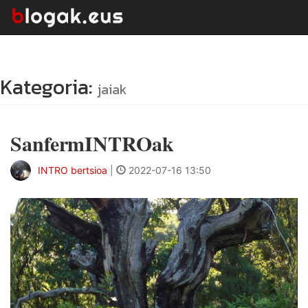
Kategoria:
jaiak
SanfermINTROak
INTRO bertsioa
|
2022-07-16 13:50