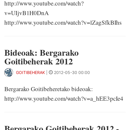
http://www.youtube.com/watch?
v=UIjvB1H0DnA
http://www.youtube.com/watch?v=lZagSfkBIhs
Bideoak: Bergarako
Goitibeherak 2012
GOITIBEHERAK
|
2012-05-30 00:00
Bergarako Goitibeheretako bideoak:
http://www.youtube.com/watch?v=a_hEE3pcIe4
Bergarako Goitibeherak 2012 -