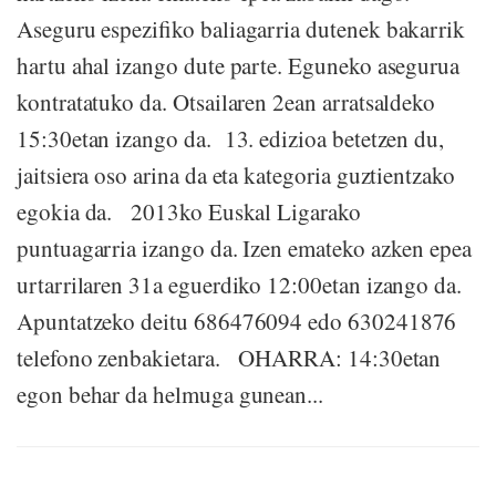
Aseguru espezifiko baliagarria dutenek bakarrik
hartu ahal izango dute parte. Eguneko asegurua
kontratatuko da. Otsailaren 2ean arratsaldeko
15:30etan izango da. 13. edizioa betetzen du,
jaitsiera oso arina da eta kategoria guztientzako
egokia da. 2013ko Euskal Ligarako
puntuagarria izango da. Izen emateko azken epea
urtarrilaren 31a eguerdiko 12:00etan izango da.
Apuntatzeko deitu 686476094 edo 630241876
telefono zenbakietara. OHARRA: 14:30etan
egon behar da helmuga gunean...