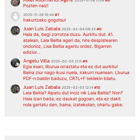
2025-11-26 11:59
#6
Pozten naiz!
2025-11-26 10:44
#7
Irakurtzeko gogotsu!
Juan Luis Zabala
2025-02-04 09:33
#8
Hala da, begi zorrotza duzu. Aurkitu dut: 41.
atalean, Laia Beitia ageri da, nire despistearen
ondorioz, Lisa Beitia agertu ordez. Bigarren
edizior...
Angelu Villa
2025-02-03 21:11
#9
Egia esan, liburua orraztatu eta ez dut aurkitu!
Baina ziur nago ikusi nuela, irakurri nuenean. Lburua
PDF-n baldin baduzu, CRTL+F teklekin bilatu.
Juan Luis Zabala
2025-02-03 12:14
#10
Laia Beitia? Aipatu dut inoiz nik Laia Beitia? Non?
Hala izan bada, ez daukat gogoan, eta ez dakit
nola gertatu den, baina, izatekotan, ohartu gabe.