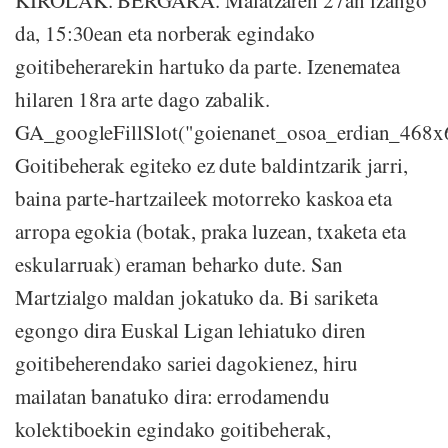
da, 15:30ean eta norberak egindako
goitibeherarekin hartuko da parte. Izenematea
hilaren 18ra arte dago zabalik.
GA_googleFillSlot("goienanet_osoa_erdian_468x
Goitibeherak egiteko ez dute baldintzarik jarri,
baina parte-hartzaileek motorreko kaskoa eta
arropa egokia (botak, praka luzean, txaketa eta
eskularruak) eraman beharko dute. San
Martzialgo maldan jokatuko da. Bi sariketa
egongo dira Euskal Ligan lehiatuko diren
goitibeherendako sariei dagokienez, hiru
mailatan banatuko dira: errodamendu
kolektiboekin egindako goitibeherak,