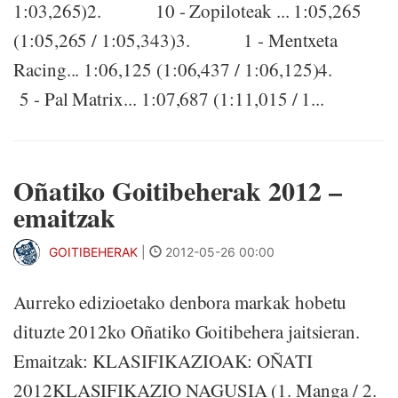
1:03,265)2. 10 - Zopiloteak ... 1:05,265
(1:05,265 / 1:05,343)3. 1 - Mentxeta
Racing... 1:06,125 (1:06,437 / 1:06,125)4.
5 - Pal Matrix... 1:07,687 (1:11,015 / 1...
Oñatiko Goitibeherak 2012 –
emaitzak
GOITIBEHERAK
|
2012-05-26 00:00
Aurreko edizioetako denbora markak hobetu
dituzte 2012ko Oñatiko Goitibehera jaitsieran.
Emaitzak: KLASIFIKAZIOAK: OÑATI
2012KLASIFIKAZIO NAGUSIA (1. Manga / 2.