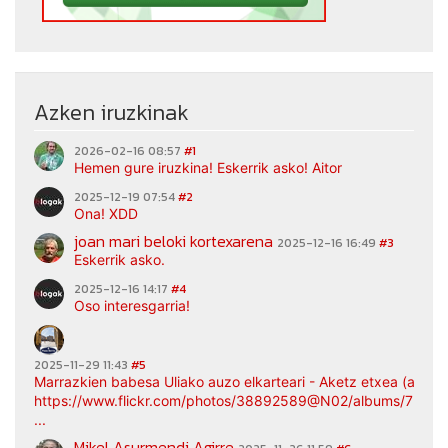
Azken iruzkinak
2026-02-16 08:57
#1
Hemen gure iruzkina! Eskerrik asko! Aitor
2025-12-19 07:54
#2
Ona! XDD
joan mari beloki kortexarena
2025-12-16 16:49
#3
Eskerrik asko.
2025-12-16 14:17
#4
Oso interesgarria!
2025-11-29 11:43
#5
Marrazkien babesa Uliako auzo elkarteari - Aketz etxea (argaz
https://www.flickr.com/photos/38892589@N02/albums/7217
...
Mikel Asurmendi Agirre