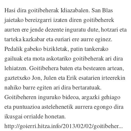
Hasi dira goitibeherak Idiazabalen. San Blas
jaietako bereizgarri izaten diren goitibeherek
aurten ere jende dezente inguratu dute, hotzari eta
tarteka kazkabar eta euriari ere aurre eginez.
Pedalik gabeko bizikletak, patin tankerako
gailuak eta mota askotariko goitibeherak ari dira
lehiatzen. Goitibehera baten eta bestearen artean,
gaztetxeko Jon, Julen eta Erik esatarien irteerekin
nahiko barre egiten ari dira bertaratuak.
Goitibeheren inguruko bideoa, argazki gehiago
eta puntuazioa astelehenetik aurrera egongo dira
ikusgai orrialde honetan.
http://goierri.hitza.info/2013/02/02/goitibeher...