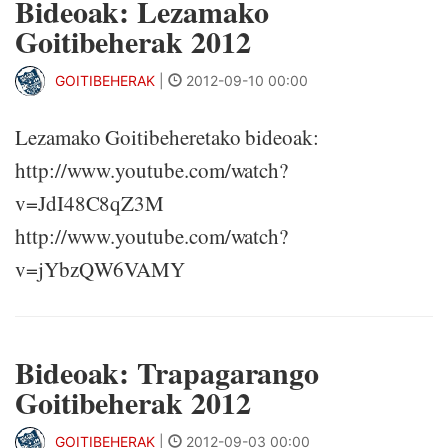
Bideoak: Lezamako
Goitibeherak 2012
GOITIBEHERAK
|
2012-09-10 00:00
Lezamako Goitibeheretako bideoak:
http://www.youtube.com/watch?
v=JdI48C8qZ3M
http://www.youtube.com/watch?
v=jYbzQW6VAMY
Bideoak: Trapagarango
Goitibeherak 2012
GOITIBEHERAK
|
2012-09-03 00:00