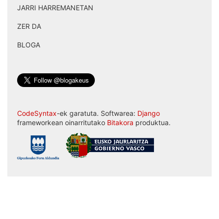
JARRI HARREMANETAN
|
ZER DA
|
BLOGA
CodeSyntax
-ek garatuta. Softwarea:
Django
frameworkean oinarritutako
Bitakora
produktua.