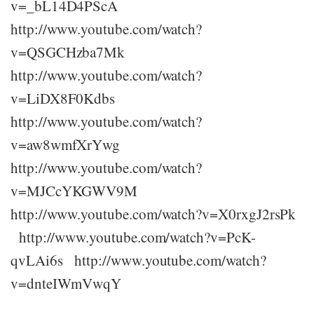
v=_bL14D4PScA
http://www.youtube.com/watch?
v=QSGCHzba7Mk
http://www.youtube.com/watch?
v=LiDX8F0Kdbs
http://www.youtube.com/watch?
v=aw8wmfXrYwg
http://www.youtube.com/watch?
v=MJCcYKGWV9M
http://www.youtube.com/watch?v=X0rxgJ2rsPk
http://www.youtube.com/watch?v=PcK-
qvLAi6s http://www.youtube.com/watch?
v=dnteIWmVwqY