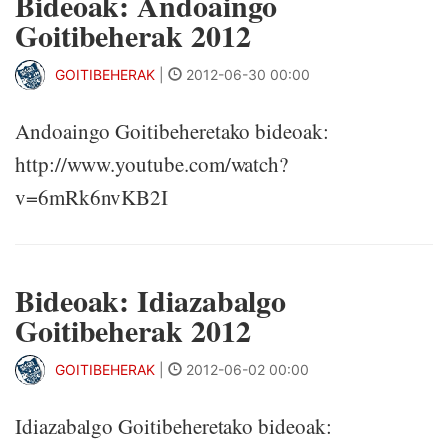
Bideoak: Andoaingo
Goitibeherak 2012
GOITIBEHERAK
|
2012-06-30 00:00
Andoaingo Goitibeheretako bideoak:
http://www.youtube.com/watch?
v=6mRk6nvKB2I
Bideoak: Idiazabalgo
Goitibeherak 2012
GOITIBEHERAK
|
2012-06-02 00:00
Idiazabalgo Goitibeheretako bideoak: