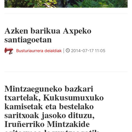
Azken barikua Axpeko
santiagoetan
Busturiaurrera deialdiak
|
2014-07-17 11:05
Mintzaeguneko bazkari
txartelak, Kukusumuxuko
kamisetak eta bestelako
saritxoak jasoko dituzu,
Iruñerriko Mintzakide