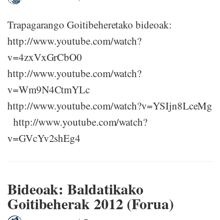
Trapagarango Goitibeheretako bideoak:
http://www.youtube.com/watch?
v=4zxVxGrCbO0
http://www.youtube.com/watch?
v=Wm9N4CtmYLc
http://www.youtube.com/watch?v=YSIjn8LceMg
http://www.youtube.com/watch?
v=GVcYv2shEg4
Bideoak: Baldatikako
Goitibeherak 2012 (Forua)