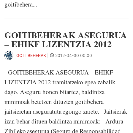
goitibehera...
GOITIBEHERAK ASEGURUA
– EHIKF LIZENTZIA 2012
GOITIBEHERAK
|
2012-04-30 00:00
GOITIBEHERAK ASEGURUA – EHIKF
LIZENTZIA 2012 tramitatzeko epea zabalik
dago. Aseguru honen bitartez, baldintza
minimoak betetzen dituzten goitibehera
jaitsieretan aseguratuta egongo zarete. Jaitsierak
izan behar dituen baldintza minimoak: Ardura
Zibileko asegurua (Seguro de Responsabilidad