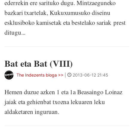
ederrekin ere sarituko dugu. Mintzaeguneko
bazkari txartelak, Kukuxumusuko diseinu
esklusiboko kamisetak eta bestelako sariak prest
ditugu...
Bat eta Bat (VIII)
The Indezents bloga >>
|
2013-06-12 21:45
Hemen duzue azken 1 eta 1a Beasaingo Loinaz
jaiak eta gehienbat txozna lekuaren leku
aldaketaren inguruan.