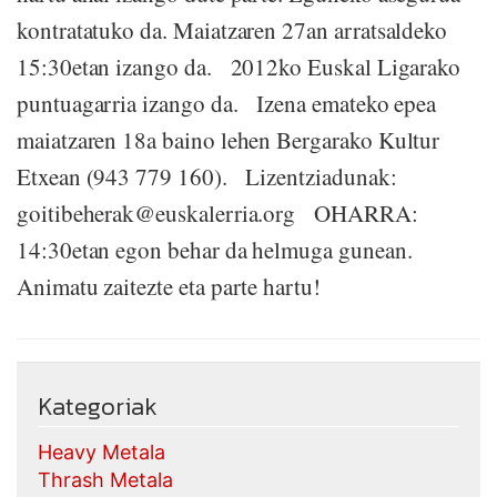
kontratatuko da. Maiatzaren 27an arratsaldeko
15:30etan izango da. 2012ko Euskal Ligarako
puntuagarria izango da. Izena emateko epea
maiatzaren 18a baino lehen Bergarako Kultur
Etxean (943 779 160). Lizentziadunak:
goitibeherak@euskalerria.org OHARRA:
14:30etan egon behar da helmuga gunean.
Animatu zaitezte eta parte hartu!
Kategoriak
Heavy Metala
Thrash Metala