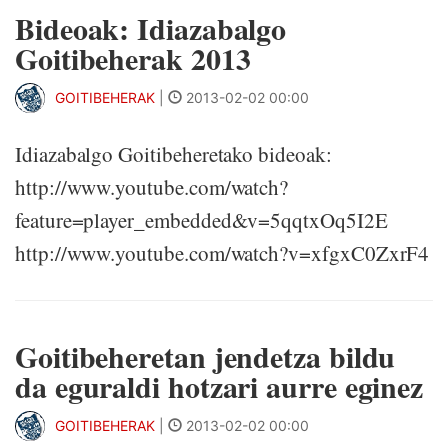
Bideoak: Idiazabalgo
Goitibeherak 2013
GOITIBEHERAK
|
2013-02-02 00:00
Idiazabalgo Goitibeheretako bideoak:
http://www.youtube.com/watch?
feature=player_embedded&v=5qqtxOq5I2E
http://www.youtube.com/watch?v=xfgxC0ZxrF4
Goitibeheretan jendetza bildu
da eguraldi hotzari aurre eginez
GOITIBEHERAK
|
2013-02-02 00:00