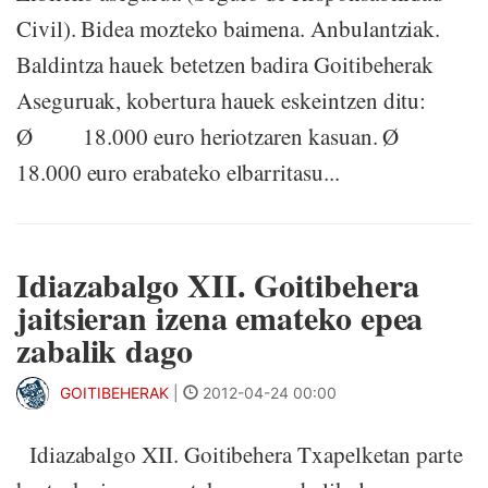
Civil). Bidea mozteko baimena. Anbulantziak.
Baldintza hauek betetzen badira Goitibeherak
Aseguruak, kobertura hauek eskeintzen ditu:
Ø 18.000 euro heriotzaren kasuan. Ø
18.000 euro erabateko elbarritasu...
Idiazabalgo XII. Goitibehera
jaitsieran izena emateko epea
zabalik dago
GOITIBEHERAK
|
2012-04-24 00:00
Idiazabalgo XII. Goitibehera Txapelketan parte