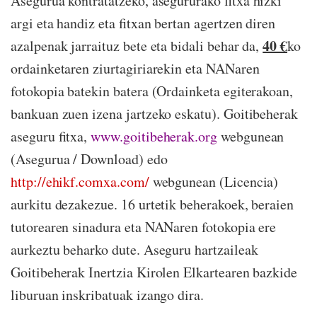
Asegurua kontratatzeko, asegururako fitxa hizki
argi eta handiz eta fitxan bertan agertzen diren
40 €
azalpenak jarraituz bete eta bidali behar da,
ko
ordainketaren ziurtagiriarekin eta NANaren
fotokopia batekin batera (Ordainketa egiterakoan,
bankuan zuen izena jartzeko eskatu). Goitibeherak
aseguru fitxa,
www.goitibeherak.org
webgunean
(Asegurua / Download) edo
http://ehikf.comxa.com/
webgunean (Licencia)
aurkitu dezakezue. 16 urtetik beherakoek, beraien
tutorearen sinadura eta NANaren fotokopia ere
aurkeztu beharko dute. Aseguru hartzaileak
Goitibeherak Inertzia Kirolen Elkartearen bazkide
liburuan inskribatuak izango dira.