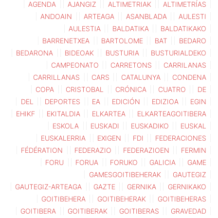
AGENDA
AJANGIZ
ALTIMETRIAK
ALTIMETRÍAS
ANDOAIN
ARTEAGA
ASANBLADA
AULESTI
AULESTIA
BALDATIKA
BALDATIKAKO
BARRENETXEA
BARTOLOME
BAT
BEDARO
BEDARONA
BIDEOAK
BUSTURIA
BUSTURIALDEKO
CAMPEONATO
CARRETONS
CARRILANAS
CARRILLANAS
CARS
CATALUNYA
CONDENA
COPA
CRISTOBAL
CRÓNICA
CUATRO
DE
DEL
DEPORTES
EA
EDICIÓN
EDIZIOA
EGIN
EHIKF
EKITALDIA
ELKARTEA
ELKARTEAGOITIBERA
ESKOLA
EUSKADI
EUSKADIKO
EUSKAL
EUSKALERRIA
EXIGEN
FDI
FEDERACIONES
FÉDÉRATION
FEDERAZIO
FEDERAZIOEN
FERMIN
FORU
FORUA
FORUKO
GALICIA
GAME
GAMESGOITIBEHERAK
GAUTEGIZ
GAUTEGIZ-ARTEAGA
GAZTE
GERNIKA
GERNIKAKO
GOITIBEHERA
GOITIBEHERAK
GOITIBEHERAS
GOITIBERA
GOITIBERAK
GOITIBERAS
GRAVEDAD