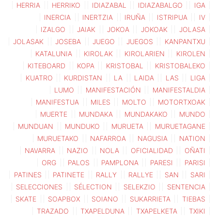
HERRIA
HERRIKO
IDIAZABAL
IDIAZABALGO
IGA
INERCIA
INERTZIA
IRUÑA
ISTRIPUA
IV
IZALGO
JAIAK
JOKOA
JOKOAK
JOLASA
JOLASAK
JOSEBA
JUEGO
JUEGOS
KANPANTXU
KATALUNIA
KIROLAK
KIROLARIEN
KIROLEN
KITEBOARD
KOPA
KRISTOBAL
KRISTOBALEKO
KUATRO
KURDISTAN
LA
LAIDA
LAS
LIGA
LUMO
MANIFESTACIÓN
MANIFESTALDIA
MANIFESTUA
MILES
MOLTO
MOTORTXOAK
MUERTE
MUNDAKA
MUNDAKAKO
MUNDO
MUNDUAN
MUNDUKO
MURUETA
MURUETAGANE
MURUETAKO
NAFARROA
NAGUSIA
NATION
NAVARRA
NAZIO
NOLA
OFICIALIDAD
OÑATI
ORG
PALOS
PAMPLONA
PARESI
PARISI
PATINES
PATINETE
RALLY
RALLYE
SAN
SARI
SELECCIONES
SÉLECTION
SELEKZIO
SENTENCIA
SKATE
SOAPBOX
SOIANO
SUKARRIETA
TIEBAS
TRAZADO
TXAPELDUNA
TXAPELKETA
TXIKI