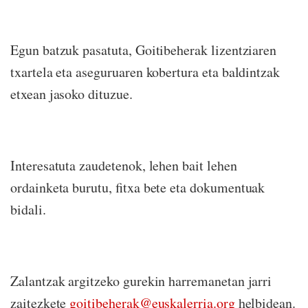
Egun batzuk pasatuta, Goitibeherak lizentziaren
txartela eta aseguruaren kobertura eta baldintzak
etxean jasoko dituzue.
Interesatuta zaudetenok, lehen bait lehen
ordainketa burutu, fitxa bete eta dokumentuak
bidali.
Zalantzak argitzeko gurekin harremanetan jarri
zaitezkete
goitibeherak@euskalerria.org
helbidean.