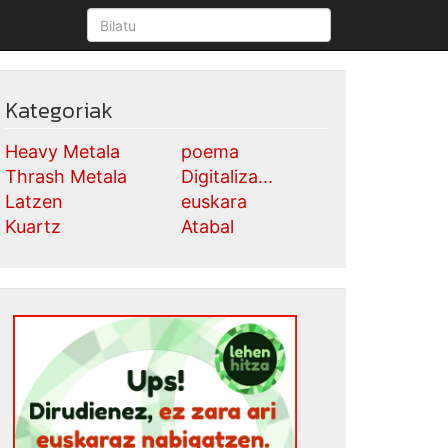
Kategoriak
Heavy Metala
poema
Thrash Metala
Digitaliza...
Latzen
euskara
Kuartz
Atabal