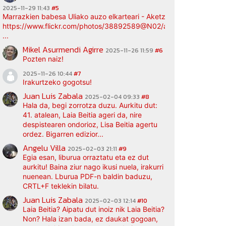
2025-11-29 11:43
#5
Marrazkien babesa Uliako auzo elkarteari - Aketz etxea (argazki bi
https://www.flickr.com/photos/38892589@N02/albums/72177720
...
Mikel Asurmendi Agirre
2025-11-26 11:59
#6
Pozten naiz!
2025-11-26 10:44
#7
Irakurtzeko gogotsu!
Juan Luis Zabala
2025-02-04 09:33
#8
Hala da, begi zorrotza duzu. Aurkitu dut:
41. atalean, Laia Beitia ageri da, nire
despistearen ondorioz, Lisa Beitia agertu
ordez. Bigarren edizior...
Angelu Villa
2025-02-03 21:11
#9
Egia esan, liburua orraztatu eta ez dut
aurkitu! Baina ziur nago ikusi nuela, irakurri
nuenean. Lburua PDF-n baldin baduzu,
CRTL+F teklekin bilatu.
Juan Luis Zabala
2025-02-03 12:14
#10
Laia Beitia? Aipatu dut inoiz nik Laia Beitia?
Non? Hala izan bada, ez daukat gogoan,