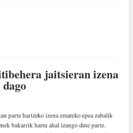
tibehera jaitsieran izena
k dago
an parte hartzeko izena emateko epea zabalik
enek bakarrik hartu ahal izango dute parte.