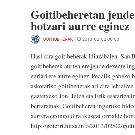
Goitibeheretan jende
hotzari aurre eginez
GOITIBEHERAK
|
2013-02-02 00:00
Hasi dira goitibeherak Idiazabalen. San Bl
goitibeherek aurten ere jende dezente ing
euriari ere aurre eginez. Pedalik gabeko 
askotariko goitibeherak ari dira lehiatzen
gaztetxeko Jon, Julen eta Erik esatarien i
bertaratuak. Goitibeheren inguruko bideo
aurrera egongo dira ikusgai orrialde hon
http://goierri.hitza.info/2013/02/02/goiti