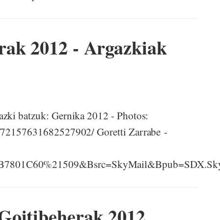
rak 2012 - Argazkiak
azki batzuk: Gernika 2012 - Photos:
ts/72157631682527902/ Goretti Zarrabe -
9B7801C60%21509&Bsrc=SkyMail&Bpub=SDX.Sky
Goitibeherak 2012