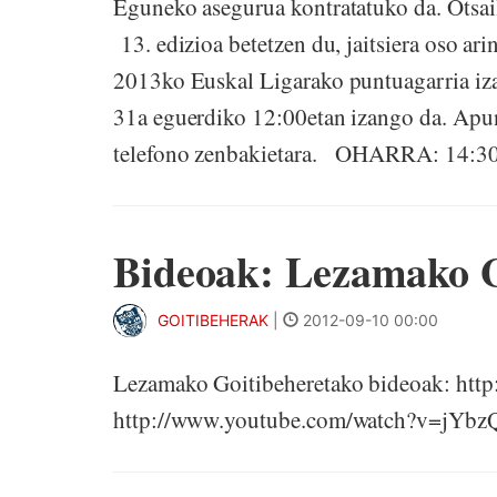
Eguneko asegurua kontratatuko da. Otsai
13. edizioa betetzen du, jaitsiera oso ar
2013ko Euskal Ligarako puntuagarria iza
31a eguerdiko 12:00etan izango da. Ap
telefono zenbakietara. OHARRA: 14:30e
Bideoak: Lezamako G
GOITIBEHERAK
|
2012-09-10 00:00
Lezamako Goitibeheretako bideoak: h
http://www.youtube.com/watch?v=j