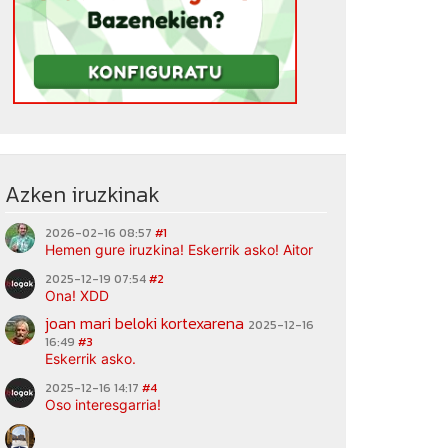
Azken iruzkinak
2026-02-16 08:57
#1
Hemen gure iruzkina! Eskerrik asko! Aitor
2025-12-19 07:54
#2
Ona! XDD
joan mari beloki kortexarena
2025-12-16
16:49
#3
Eskerrik asko.
2025-12-16 14:17
#4
Oso interesgarria!