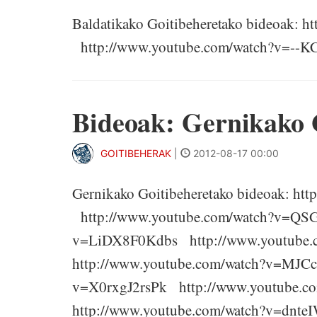
Baldatikako Goitibeheretako bideoak:
http://www.youtube.com/watch?v=--
Bideoak: Gernikako 
GOITIBEHERAK
|
2012-08-17 00:00
Gernikako Goitibeheretako bideoak: h
http://www.youtube.com/watch?v=QS
v=LiDX8F0Kdbs http://www.youtub
http://www.youtube.com/watch?v=MJ
v=X0rxgJ2rsPk http://www.youtube.
http://www.youtube.com/watch?v=dn