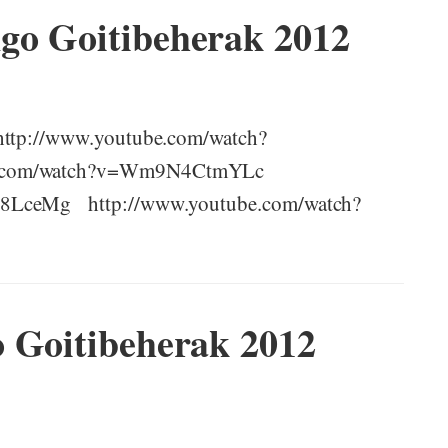
go Goitibeherak 2012
 http://www.youtube.com/watch?
e.com/watch?v=Wm9N4CtmYLc
n8LceMg http://www.youtube.com/watch?
o Goitibeherak 2012