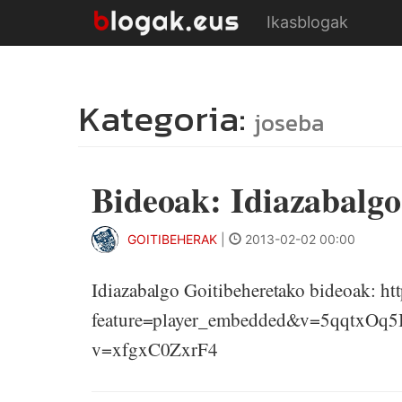
Ikasblogak
Kategoria:
joseba
Bideoak: Idiazabalgo
GOITIBEHERAK
|
2013-02-02 00:00
Idiazabalgo Goitibeheretako bideoak: h
feature=player_embedded&v=5qqtxOq5I
v=xfgxC0ZxrF4