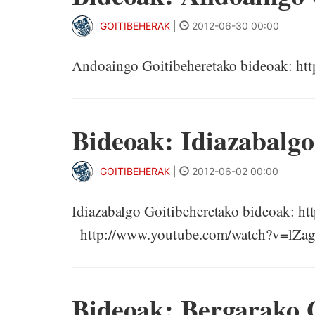
GOITIBEHERAK
|
2012-06-30 00:00
Andoaingo Goitibeheretako bideoak: 
Bideoak: Idiazabalgo
GOITIBEHERAK
|
2012-06-02 00:00
Idiazabalgo Goitibeheretako bideoak:
http://www.youtube.com/watch?v=lZa
Bideoak: Bergarako 