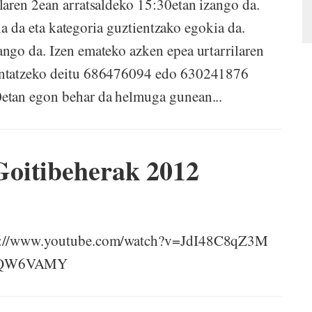
laren 2ean arratsaldeko 15:30etan izango da.
ina da eta kategoria guztientzako egokia da.
ngo da. Izen emateko azken epea urtarrilaren
untatzeko deitu 686476094 edo 630241876
tan egon behar da helmuga gunean...
oitibeherak 2012
ttp://www.youtube.com/watch?v=JdI48C8qZ3M
YbzQW6VAMY