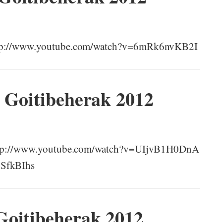
http://www.youtube.com/watch?v=6mRk6nvKB2I
 Goitibeherak 2012
 http://www.youtube.com/watch?v=UIjvB1H0DnA
gSfkBIhs
Goitibeherak 2012