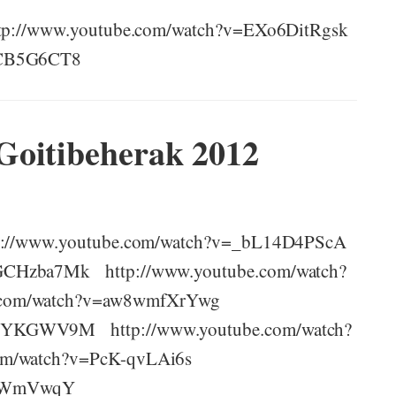
 http://www.youtube.com/watch?v=EXo6DitRgsk
KCB5G6CT8
Goitibeherak 2012
ttp://www.youtube.com/watch?v=_bL14D4PScA
GCHzba7Mk http://www.youtube.com/watch?
e.com/watch?v=aw8wmfXrYwg
CcYKGWV9M http://www.youtube.com/watch?
com/watch?v=PcK-qvLAi6s
teIWmVwqY