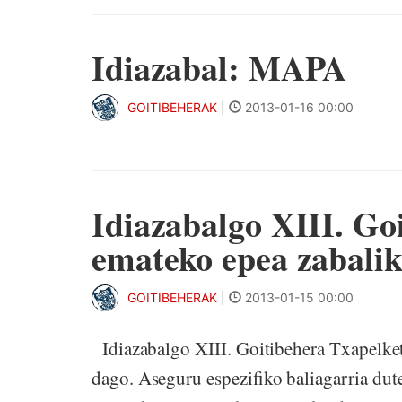
Idiazabal: MAPA
GOITIBEHERAK
|
2013-01-16 00:00
Idiazabalgo XIII. Goi
emateko epea zabali
GOITIBEHERAK
|
2013-01-15 00:00
Idiazabalgo XIII. Goitibehera Txapelket
dago. Aseguru espezifiko baliagarria dut