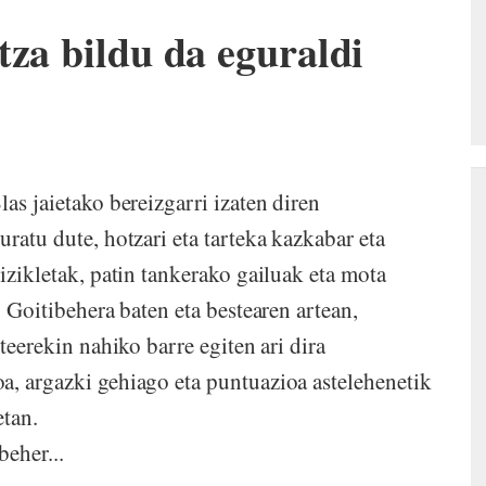
tza bildu da eguraldi
as jaietako bereizgarri izaten diren
uratu dute, hotzari eta tarteka kazkabar eta
bizikletak, patin tankerako gailuak eta mota
. Goitibehera baten eta bestearen artean,
rteerekin nahiko barre egiten ari dira
a, argazki gehiago eta puntuazioa astelehenetik
etan.
beher...