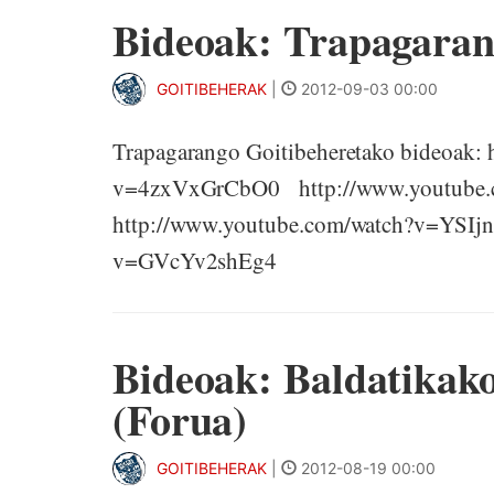
Bideoak: Trapagaran
GOITIBEHERAK
|
2012-09-03 00:00
Trapagarango Goitibeheretako bideoak:
v=4zxVxGrCbO0 http://www.youtub
http://www.youtube.com/watch?v=YSIj
v=GVcYv2shEg4
Bideoak: Baldatikak
(Forua)
GOITIBEHERAK
|
2012-08-19 00:00