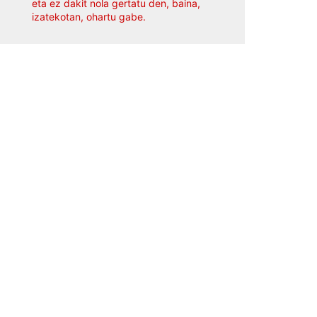
eta ez dakit nola gertatu den, baina,
izatekotan, ohartu gabe.