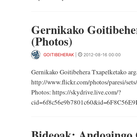
Gernikako Goitibehe
(Photos)
GOITIBEHERAK
|
2012-08-16 00:00
Gernikako Goitibehera Txapelketako arg
http://www.flickr.com/photos/paresi/se
Photos: https://skydrive.live.com/?
cid=6f8c56e9b7801c60&id=6F8C56E
Bideoak: Andoaingo 