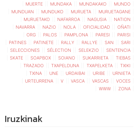
MUERTE
MUNDAKA
MUNDAKAKO
MUNDO
MUNDUAN
MUNDUKO
MURUETA
MURUETAGANE
MURUETAKO
NAFARROA
NAGUSIA
NATION
NAVARRA
NAZIO
NOLA
OFICIALIDAD
OÑATI
ORG
PALOS
PAMPLONA
PARESI
PARISI
PATINES
PATINETE
RALLY
RALLYE
SAN
SARI
SELECCIONES
SÉLECTION
SELEKZIO
SENTENCIA
SKATE
SOAPBOX
SOIANO
SUKARRIETA
TIEBAS
TRAZADO
TXAPELDUNA
TXAPELKETA
TXIKI
TXINA
UNE
URDAIBAI
URIBE
URNIETA
URTEURRENA
V
VASCA
VASCAS
VOCES
WWW
ZONA
Iruzkinak