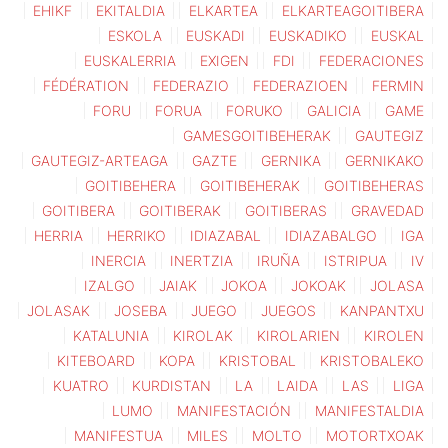
EHIKF
EKITALDIA
ELKARTEA
ELKARTEAGOITIBERA
ESKOLA
EUSKADI
EUSKADIKO
EUSKAL
EUSKALERRIA
EXIGEN
FDI
FEDERACIONES
FÉDÉRATION
FEDERAZIO
FEDERAZIOEN
FERMIN
FORU
FORUA
FORUKO
GALICIA
GAME
GAMESGOITIBEHERAK
GAUTEGIZ
GAUTEGIZ-ARTEAGA
GAZTE
GERNIKA
GERNIKAKO
GOITIBEHERA
GOITIBEHERAK
GOITIBEHERAS
GOITIBERA
GOITIBERAK
GOITIBERAS
GRAVEDAD
HERRIA
HERRIKO
IDIAZABAL
IDIAZABALGO
IGA
INERCIA
INERTZIA
IRUÑA
ISTRIPUA
IV
IZALGO
JAIAK
JOKOA
JOKOAK
JOLASA
JOLASAK
JOSEBA
JUEGO
JUEGOS
KANPANTXU
KATALUNIA
KIROLAK
KIROLARIEN
KIROLEN
KITEBOARD
KOPA
KRISTOBAL
KRISTOBALEKO
KUATRO
KURDISTAN
LA
LAIDA
LAS
LIGA
LUMO
MANIFESTACIÓN
MANIFESTALDIA
MANIFESTUA
MILES
MOLTO
MOTORTXOAK