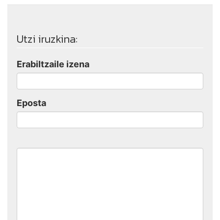
Utzi iruzkina:
Erabiltzaile izena
Eposta