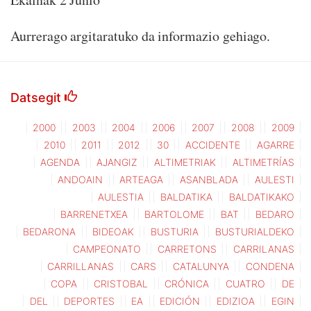
Aurrerago argitaratuko da informazio gehiago.
Datsegit
2000
2003
2004
2006
2007
2008
2009
2010
2011
2012
30
ACCIDENTE
AGARRE
AGENDA
AJANGIZ
ALTIMETRIAK
ALTIMETRÍAS
ANDOAIN
ARTEAGA
ASANBLADA
AULESTI
AULESTIA
BALDATIKA
BALDATIKAKO
BARRENETXEA
BARTOLOME
BAT
BEDARO
BEDARONA
BIDEOAK
BUSTURIA
BUSTURIALDEKO
CAMPEONATO
CARRETONS
CARRILANAS
CARRILLANAS
CARS
CATALUNYA
CONDENA
COPA
CRISTOBAL
CRÓNICA
CUATRO
DE
DEL
DEPORTES
EA
EDICIÓN
EDIZIOA
EGIN