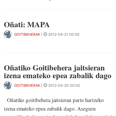
Oñati: MAPA
GOITIBEHERAK
|
2012-04-21 00:00
Oñatiko Goitibehera jaitsieran
izena emateko epea zabalik dago
GOITIBEHERAK
|
2012-04-20 00:00
Oñatiko goitibehera jaitsieran parte hartzeko
izena emateko epea zabalik dago. Aseguru