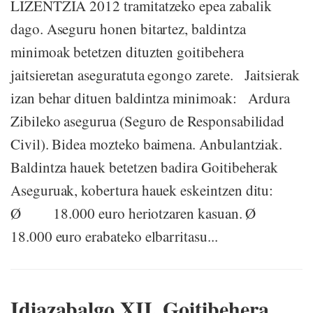
LIZENTZIA 2012 tramitatzeko epea zabalik
dago. Aseguru honen bitartez, baldintza
minimoak betetzen dituzten goitibehera
jaitsieretan aseguratuta egongo zarete. Jaitsierak
izan behar dituen baldintza minimoak: Ardura
Zibileko asegurua (Seguro de Responsabilidad
Civil). Bidea mozteko baimena. Anbulantziak.
Baldintza hauek betetzen badira Goitibeherak
Aseguruak, kobertura hauek eskeintzen ditu:
Ø 18.000 euro heriotzaren kasuan. Ø
18.000 euro erabateko elbarritasu...
Idiazabalgo XII. Goitibehera