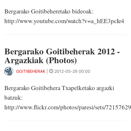
Bergarako Goitibeheretako bideoak:
http://www.youtube.com/watch?v=a_hEE3pcIe4
Bergarako Goitibeherak 2012 -
Argazkiak (Photos)
GOITIBEHERAK
|
2012-05-29 00:00
Bergarako Goitibehera Txapelketako argazki
batzuk:
http://www.flickr.com/photos/paresi/sets/721576