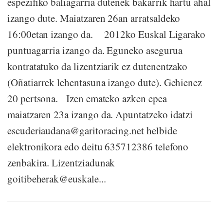
espezifiko baliagarria dutenek bakarrik hartu ahal
izango dute. Maiatzaren 26an arratsaldeko
16:00etan izango da. 2012ko Euskal Ligarako
puntuagarria izango da. Eguneko asegurua
kontratatuko da lizentziarik ez dutenentzako
(Oñatiarrek lehentasuna izango dute). Gehienez
20 pertsona. Izen emateko azken epea
maiatzaren 23a izango da. Apuntatzeko idatzi
escuderiaudana@garitoracing.net helbide
elektronikora edo deitu 635712386 telefono
zenbakira. Lizentziadunak
goitibeherak@euskale...