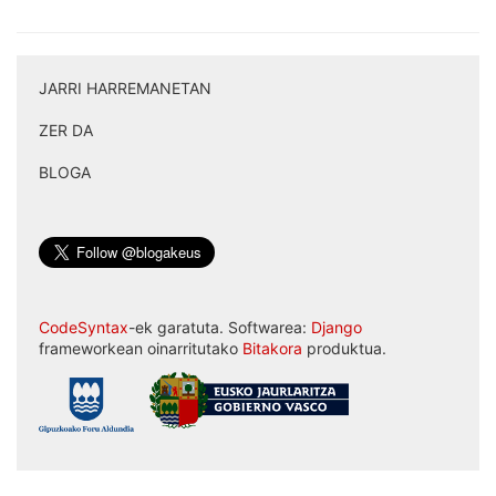
JARRI HARREMANETAN
|
ZER DA
|
BLOGA
CodeSyntax
-ek garatuta. Softwarea:
Django
frameworkean oinarritutako
Bitakora
produktua.