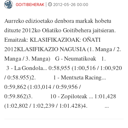
GOITIBEHERAK
|
2012-05-26 00:00
Aurreko edizioetako denbora markak hobetu
dituzte 2012ko Oñatiko Goitibehera jaitsieran.
Emaitzak: KLASIFIKAZIOAK: OÑATI
2012KLASIFIKAZIO NAGUSIA (1. Manga / 2.
Manga / 3. Manga) G - Neumatikoak 1.
3 - La Gondola... 0:58,955 (1:00,516 / 1:00,920
/ 0:58.955)2. 1 - Mentxeta Racing...
0:59,862 (1:03,014 / 0:59,956 /
0:59.862)3. 10 - Zopiloteak ... 1:01,428
(1:02,802 / 1:02,239 / 1:01.428)4. ...