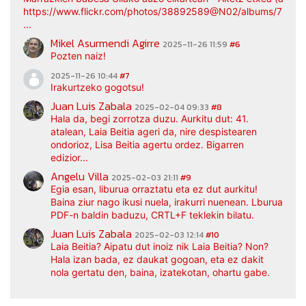
https://www.flickr.com/photos/38892589@N02/albums/7217
...
Mikel Asurmendi Agirre
2025-11-26 11:59
#6
Pozten naiz!
2025-11-26 10:44
#7
Irakurtzeko gogotsu!
Juan Luis Zabala
2025-02-04 09:33
#8
Hala da, begi zorrotza duzu. Aurkitu dut: 41.
atalean, Laia Beitia ageri da, nire despistearen
ondorioz, Lisa Beitia agertu ordez. Bigarren
edizior...
Angelu Villa
2025-02-03 21:11
#9
Egia esan, liburua orraztatu eta ez dut aurkitu!
Baina ziur nago ikusi nuela, irakurri nuenean. Lburua
PDF-n baldin baduzu, CRTL+F teklekin bilatu.
Juan Luis Zabala
2025-02-03 12:14
#10
Laia Beitia? Aipatu dut inoiz nik Laia Beitia? Non?
Hala izan bada, ez daukat gogoan, eta ez dakit
nola gertatu den, baina, izatekotan, ohartu gabe.