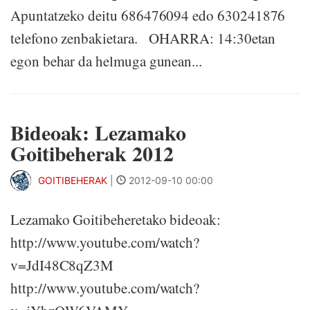
Apuntatzeko deitu 686476094 edo 630241876
telefono zenbakietara. OHARRA: 14:30etan
egon behar da helmuga gunean...
Bideoak: Lezamako
Goitibeherak 2012
GOITIBEHERAK
|
2012-09-10 00:00
Lezamako Goitibeheretako bideoak:
http://www.youtube.com/watch?
v=JdI48C8qZ3M
http://www.youtube.com/watch?