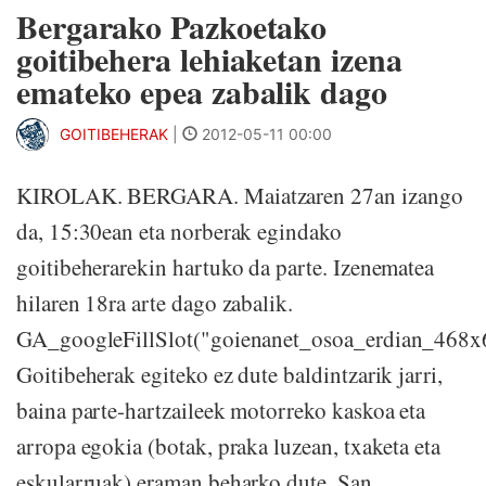
Bergarako Pazkoetako
goitibehera lehiaketan izena
emateko epea zabalik dago
GOITIBEHERAK
|
2012-05-11 00:00
KIROLAK. BERGARA. Maiatzaren 27an izango
da, 15:30ean eta norberak egindako
goitibeherarekin hartuko da parte. Izenematea
hilaren 18ra arte dago zabalik.
GA_googleFillSlot("goienanet_osoa_erdian_468x
Goitibeherak egiteko ez dute baldintzarik jarri,
baina parte-hartzaileek motorreko kaskoa eta
arropa egokia (botak, praka luzean, txaketa eta
eskularruak) eraman beharko dute. San