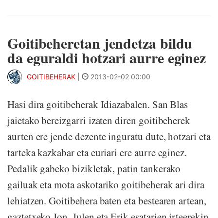
Goitibeheretan jendetza bildu
da eguraldi hotzari aurre eginez
GOITIBEHERAK
|
2013-02-02 00:00
Hasi dira goitibeherak Idiazabalen. San Blas
jaietako bereizgarri izaten diren goitibeherek
aurten ere jende dezente inguratu dute, hotzari eta
tarteka kazkabar eta euriari ere aurre eginez.
Pedalik gabeko bizikletak, patin tankerako
gailuak eta mota askotariko goitibeherak ari dira
lehiatzen. Goitibehera baten eta bestearen artean,
gaztetxeko Jon, Julen eta Erik esatarien irteerekin