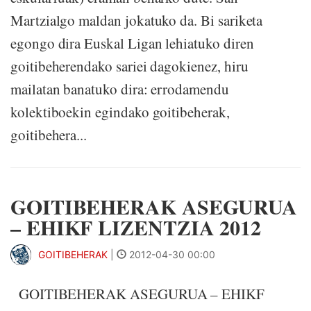
Martzialgo maldan jokatuko da. Bi sariketa
egongo dira Euskal Ligan lehiatuko diren
goitibeherendako sariei dagokienez, hiru
mailatan banatuko dira: errodamendu
kolektiboekin egindako goitibeherak,
goitibehera...
GOITIBEHERAK ASEGURUA
– EHIKF LIZENTZIA 2012
GOITIBEHERAK
|
2012-04-30 00:00
GOITIBEHERAK ASEGURUA – EHIKF