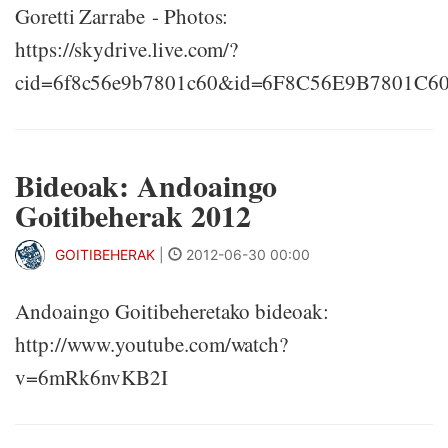
Goretti Zarrabe - Photos:
https://skydrive.live.com/?
cid=6f8c56e9b7801c60&id=6F8C56E9B7801C6
Bideoak: Andoaingo
Goitibeherak 2012
GOITIBEHERAK
|
2012-06-30 00:00
Andoaingo Goitibeheretako bideoak:
http://www.youtube.com/watch?
v=6mRk6nvKB2I