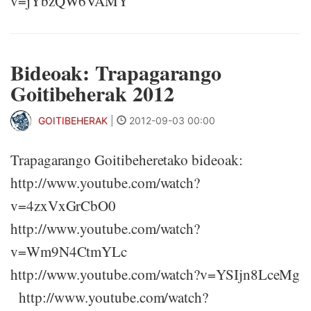
v=jYbzQW6VAMY
Bideoak: Trapagarango
Goitibeherak 2012
GOITIBEHERAK
|
2012-09-03 00:00
Trapagarango Goitibeheretako bideoak:
http://www.youtube.com/watch?
v=4zxVxGrCbO0
http://www.youtube.com/watch?
v=Wm9N4CtmYLc
http://www.youtube.com/watch?v=YSIjn8LceMg
http://www.youtube.com/watch?