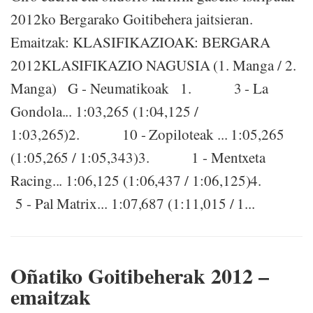
2012ko Bergarako Goitibehera jaitsieran.
Emaitzak: KLASIFIKAZIOAK: BERGARA
2012KLASIFIKAZIO NAGUSIA (1. Manga / 2.
Manga) G - Neumatikoak 1. 3 - La
Gondola... 1:03,265 (1:04,125 /
1:03,265)2. 10 - Zopiloteak ... 1:05,265
(1:05,265 / 1:05,343)3. 1 - Mentxeta
Racing... 1:06,125 (1:06,437 / 1:06,125)4.
5 - Pal Matrix... 1:07,687 (1:11,015 / 1...
Oñatiko Goitibeherak 2012 –
emaitzak