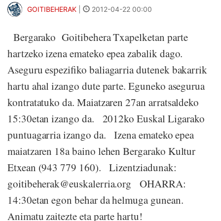
GOITIBEHERAK
|
2012-04-22 00:00
Bergarako Goitibehera Txapelketan parte
hartzeko izena emateko epea zabalik dago.
Aseguru espezifiko baliagarria dutenek bakarrik
hartu ahal izango dute parte. Eguneko asegurua
kontratatuko da. Maiatzaren 27an arratsaldeko
15:30etan izango da. 2012ko Euskal Ligarako
puntuagarria izango da. Izena emateko epea
maiatzaren 18a baino lehen Bergarako Kultur
Etxean (943 779 160). Lizentziadunak:
goitibeherak@euskalerria.org OHARRA:
14:30etan egon behar da helmuga gunean.
Animatu zaitezte eta parte hartu!