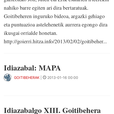
nahiko barre egiten ari dira bertaratuak.
Goitibeheren inguruko bideoa, argazki gehiago
eta puntuazioa astelehenetik aurrera egongo dira
ikusgai orrialde honetan.
http://goierri.hitza.info/2013/02/02/goitibeher...
Idiazabal: MAPA
GOITIBEHERAK
|
2013-01-16 00:00
Idiazabalgo XIII. Goitibehera