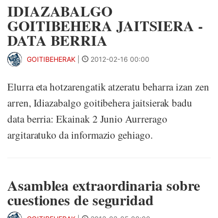
IDIAZABALGO
GOITIBEHERA JAITSIERA -
DATA BERRIA
GOITIBEHERAK
|
2012-02-16 00:00
Elurra eta hotzarengatik atzeratu beharra izan zen
arren, Idiazabalgo goitibehera jaitsierak badu
data berria: Ekainak 2 Junio Aurrerago
argitaratuko da informazio gehiago.
Asamblea extraordinaria sobre
cuestiones de seguridad