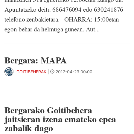
Apuntatzeko deitu 686476094 edo 630241876
telefono zenbakietara. OHARRA: 15:00etan
egon behar da helmuga gunean. Aut...
Bergara: MAPA
GOITIBEHERAK
|
2012-04-23 00:00
Bergarako Goitibehera
jaitsieran izena emateko epea
zabalik dago