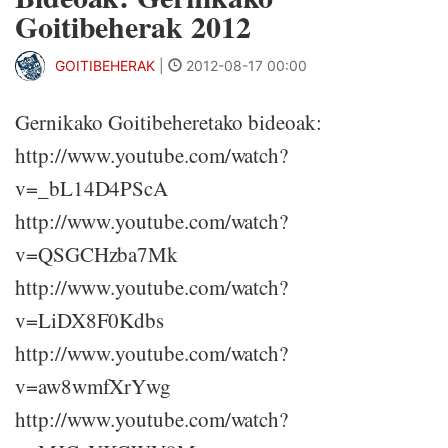
Goitibeherak 2012
GOITIBEHERAK
|
2012-08-17 00:00
Gernikako Goitibeheretako bideoak:
http://www.youtube.com/watch?
v=_bL14D4PScA
http://www.youtube.com/watch?
v=QSGCHzba7Mk
http://www.youtube.com/watch?
v=LiDX8F0Kdbs
http://www.youtube.com/watch?
v=aw8wmfXrYwg
http://www.youtube.com/watch?