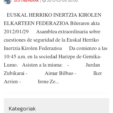
GOITIBEHERAK
|
2012-02-05 00:00
EUSKAL HERRIKO INERTZIA KIROLEN
ELKARTEEN FEDERAZIOA Bileraren akta
2012/01/29 Asamblea extraordinaria sobre
cuestiones de seguridad de la Euskal Herriko
Inertzia Kirolen Federazioa Da comienzo a las
10:45 a.m. en la sociedad Harizpe de Gernika-
Lumo. Asisten a la misma: - Jurdan
Zubikarai - Aimar Bilbao - Iker
Arrien - Irene Ze...
Kategoriak