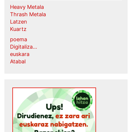
Heavy Metala
Thrash Metala
Latzen
Kuartz
poema
Digitaliza...
euskara
Atabal