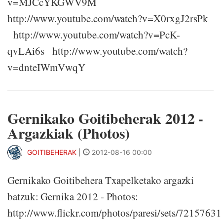
v=MJCcYKGWV9M
http://www.youtube.com/watch?v=X0rxgJ2rsPk
http://www.youtube.com/watch?v=PcK-
qvLAi6s http://www.youtube.com/watch?
v=dnteIWmVwqY
Gernikako Goitibeherak 2012 -
Argazkiak (Photos)
GOITIBEHERAK
|
2012-08-16 00:00
Gernikako Goitibehera Txapelketako argazki
batzuk: Gernika 2012 - Photos:
http://www.flickr.com/photos/paresi/sets/721576