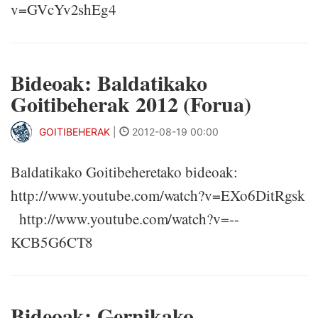
v=GVcYv2shEg4
Bideoak: Baldatikako
Goitibeherak 2012 (Forua)
GOITIBEHERAK
|
2012-08-19 00:00
Baldatikako Goitibeheretako bideoak:
http://www.youtube.com/watch?v=EXo6DitRgsk
http://www.youtube.com/watch?v=--
KCB5G6CT8
Bideoak: Gernikako