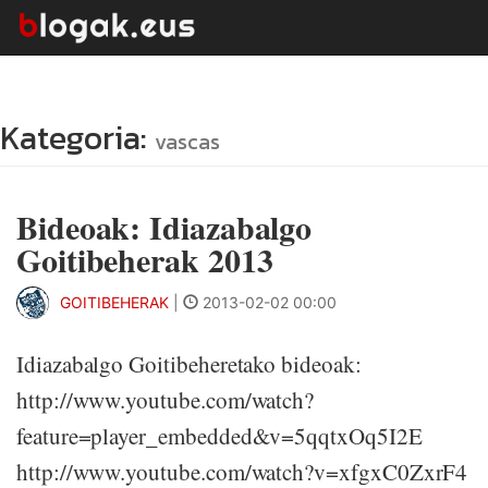
Kategoria:
vascas
Bideoak: Idiazabalgo
Goitibeherak 2013
GOITIBEHERAK
|
2013-02-02 00:00
Idiazabalgo Goitibeheretako bideoak:
http://www.youtube.com/watch?
feature=player_embedded&v=5qqtxOq5I2E
http://www.youtube.com/watch?v=xfgxC0ZxrF4