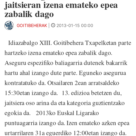
jaitsieran izena emateko epea
zabalik dago
GOITIBEHERAK
|
2013-01-15 00:00
Idiazabalgo XIII. Goitibehera Txapelketan parte
hartzeko izena emateko epea zabalik dago.
Aseguru espezifiko baliagarria dutenek bakarrik
hartu ahal izango dute parte. Eguneko asegurua
kontratatuko da. Otsailaren 2ean arratsaldeko
15:30etan izango da. 13. edizioa betetzen du,
jaitsiera oso arina da eta kategoria guztientzako
egokia da. 2013ko Euskal Ligarako
puntuagarria izango da. Izen emateko azken epea
urtarrilaren 31a eguerdiko 12:00etan izango da.