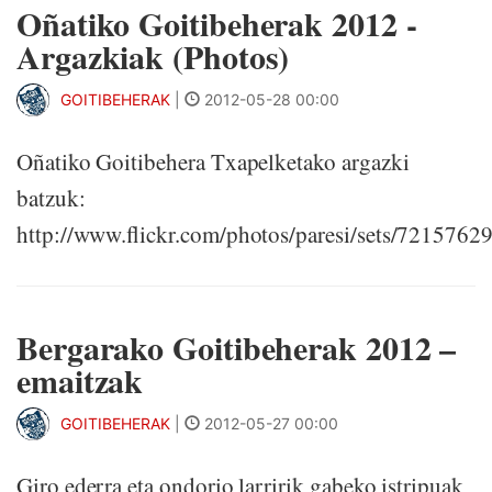
Oñatiko Goitibeherak 2012 -
Argazkiak (Photos)
GOITIBEHERAK
|
2012-05-28 00:00
Oñatiko Goitibehera Txapelketako argazki
batzuk:
http://www.flickr.com/photos/paresi/sets/721576
Bergarako Goitibeherak 2012 –
emaitzak
GOITIBEHERAK
|
2012-05-27 00:00
Giro ederra eta ondorio larririk gabeko istripuak