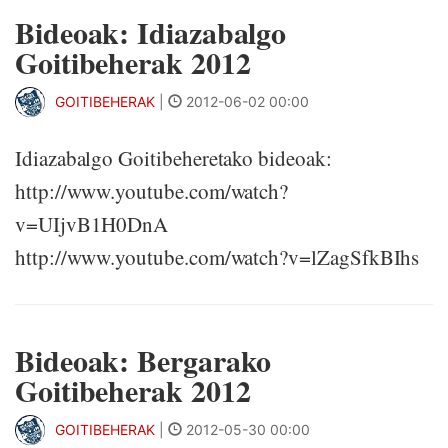
Bideoak: Idiazabalgo
Goitibeherak 2012
GOITIBEHERAK
|
2012-06-02 00:00
Idiazabalgo Goitibeheretako bideoak:
http://www.youtube.com/watch?
v=UIjvB1H0DnA
http://www.youtube.com/watch?v=lZagSfkBIhs
Bideoak: Bergarako
Goitibeherak 2012
GOITIBEHERAK
|
2012-05-30 00:00