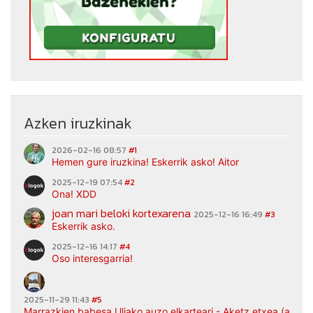
Azken iruzkinak
2026-02-16 08:57
#1
Hemen gure iruzkina! Eskerrik asko! Aitor
2025-12-19 07:54
#2
Ona! XDD
joan mari beloki kortexarena
2025-12-16 16:49
#3
Eskerrik asko.
2025-12-16 14:17
#4
Oso interesgarria!
2025-11-29 11:43
#5
Marrazkien babesa Uliako auzo elkarteari - Aketz etxea (argaz