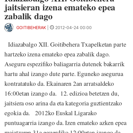
jaitsieran izena emateko epea
zabalik dago
GOITIBEHERAK
|
2012-04-24 00:00
Idiazabalgo XII. Goitibehera Txapelketan parte
hartzeko izena emateko epea zabalik dago.
Aseguru espezifiko baliagarria dutenek bakarrik
hartu ahal izango dute parte. Eguneko asegurua
kontratatuko da. Ekainaren 2an arratsaldeko
16:00etan izango da. 12. edizioa betetzen du,
jaitsiera oso arina da eta kategoria guztientzako
egokia da. 2012ko Euskal Ligarako
puntuagarria izango da. Izen emateko azken epea
maiatzaren 31a eguerdiko 12:00etan izango da.