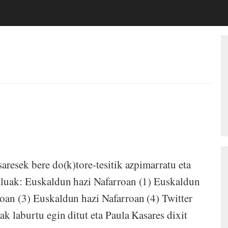
aresek bere do(k)tore-tesitik azpimarratu eta
uluak: Euskaldun hazi Nafarroan (1) Euskaldun
oan (3) Euskaldun hazi Nafarroan (4) Twitter
k laburtu egin ditut eta Paula Kasares dixit