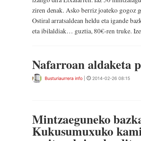
ziren denak. Asko berriz joateko gogoz g
Ostiral arratsaldean heldu eta igande bazk
eta ibilaldiak… guztia, 80€-ren truke. Iz
Nafarroan aldaketa po
Busturiaurrera info
|
2014-02-26 08:15
Mintzaeguneko bazkar
Kukusumuxuko kamise