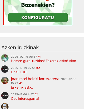
Azken iruzkinak
2026-02-16 08:57
#1
Hemen gure iruzkina! Eskerrik asko! Aitor
2025-12-19 07:54
#2
Ona! XDD
joan mari beloki kortexarena
2025-12-16
16:49
#3
Eskerrik asko.
2025-12-16 14:17
#4
Oso interesgarria!