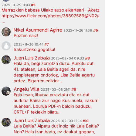
2025-11-29 11:43
#5
Marrazkien babesa Uliako auzo elkarteari - Aketz etxea (argazki bi
https://www.flickr.com/photos/38892589@N02/albums/72177720
...
Mikel Asurmendi Agirre
2025-11-26 11:59
#6
Pozten naiz!
2025-11-26 10:44
#7
Irakurtzeko gogotsu!
Juan Luis Zabala
2025-02-04 09:33
#8
Hala da, begi zorrotza duzu. Aurkitu dut:
41. atalean, Laia Beitia ageri da, nire
despistearen ondorioz, Lisa Beitia agertu
ordez. Bigarren edizior...
Angelu Villa
2025-02-03 21:11
#9
Egia esan, liburua orraztatu eta ez dut
aurkitu! Baina ziur nago ikusi nuela, irakurri
nuenean. Lburua PDF-n baldin baduzu,
CRTL+F teklekin bilatu.
Juan Luis Zabala
2025-02-03 12:14
#10
Laia Beitia? Aipatu dut inoiz nik Laia Beitia?
Non? Hala izan bada, ez daukat gogoan,