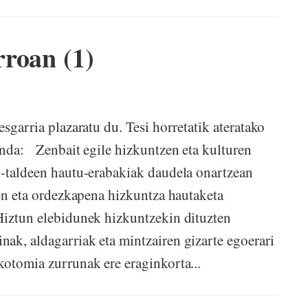
roan (1)
sgarria plazaratu du. Tesi horretatik ateratako
anda: Zenbait egile hizkuntzen eta kulturen
n-taldeen hautu-erabakiak daudela onartzean
en eta ordezkapena hizkuntza hautaketa
Hiztun elebidunek hizkuntzekin dituzten
ak, aldagarriak eta mintzairen gizarte egoerari
otomia zurrunak ere eraginkorta...