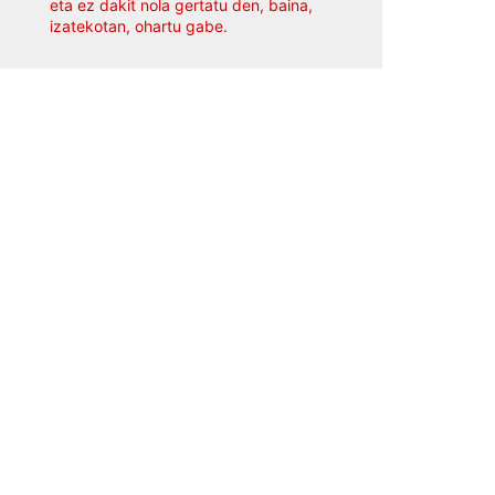
eta ez dakit nola gertatu den, baina,
izatekotan, ohartu gabe.