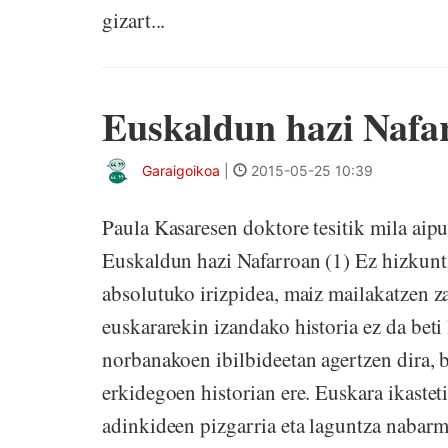
gizart...
Euskaldun hazi Nafar
Garaigoikoa
|
2015-05-25 10:39
Paula Kasaresen doktore tesitik mila aipu
Euskaldun hazi Nafarroan (1) Ez hizkuntza
absolutuko irizpidea, maiz mailakatzen za
euskararekin izandako historia ez da beti
norbanakoen ibilbideetan agertzen dira, b
erkidegoen historian ere. Euskara ikaste
adinkideen pizgarria eta laguntza nabarme