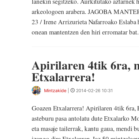
lanekin segitzeko. Aurkitutako aztarnek he
arkeologoen arabera. JAGOBA MANT
23 / Irene Arrizurieta Nafarroako Eslaba 
onean mantentzen den hiri erromatar bat. 
Apirilaren 4tik 6ra,
Etxalarrera!
Mintzakide
|
2014-02-26 10:31
Goazen Etxalarrera! Apirilaren 4tik 6ra
asteburu pasa antolatu dute Etxalarko M
eta masaje tailerrak, kantu gaua, mendi bu
izango dira Etxalarren. Iaz 50 mintzalagun