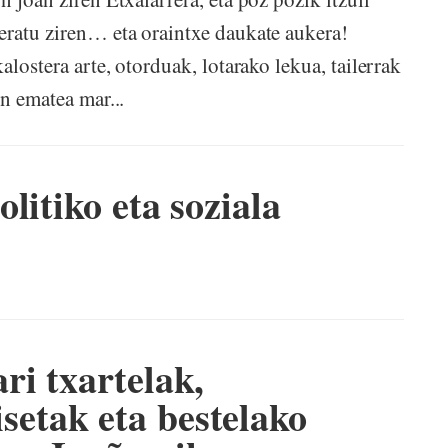
eratu ziren… eta oraintxe daukate aukera!
alostera arte, otorduak, lotarako lekua, tailerrak
en ematea mar...
litiko eta soziala
i txartelak,
tak eta bestelako