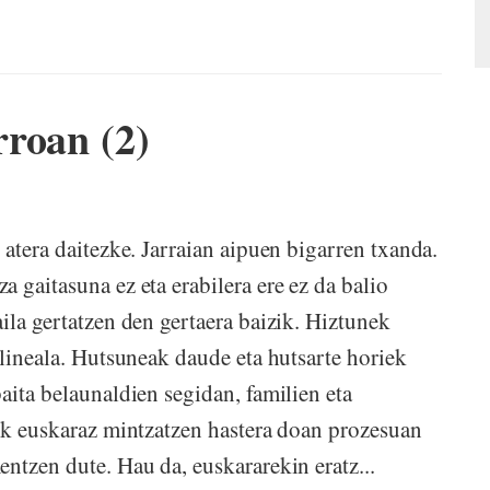
roan (2)
 atera daitezke. Jarraian aipuen bigarren txanda.
 gaitasuna ez eta erabilera ere ez da balio
ila gertatzen den gertaera baizik. Hiztunek
 lineala. Hutsuneak daude eta hutsarte horiek
aita belaunaldien segidan, familien eta
tik euskaraz mintzatzen hastera doan prozesuan
ntzen dute. Hau da, euskararekin eratz...