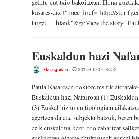
gehitu dut txio bakoitzean. Hona guztiak:
kasares-dixit" mce_href="http://storify.
target="_blank"&gt;View the story "Paula
Euskaldun hazi Nafar
Garaigoikoa
|
2015-06-08 08:53
Paula Kasaresen doktore tesitik ateratako
Euskaldun hazi Nafarroan (1) Euskaldun 
(3) Euskal hiztunen tipologia mailakatze
agertzen da eta, subjektu batzuk, beren b
ezik euskaldun berri edo zahartzat sailk
euskararen gizarte ahultasunak euskal hiz