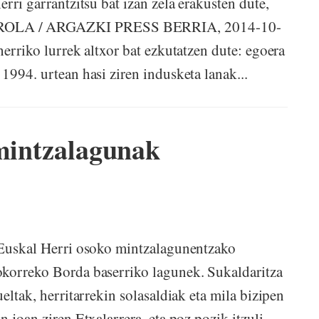
rri garrantzitsu bat izan zela erakusten dute,
EROLA / ARGAZKI PRESS BERRIA, 2014-10-
herriko lurrek altxor bat ezkutatzen dute: egoera
1994. urtean hasi ziren indusketa lanak...
 mintzalagunak
, Euskal Herri osoko mintzalagunentzako
okorreko Borda baserriko lagunek. Sukaldaritza
eltak, herritarrekin solasaldiak eta mila bizipen
 joan ziren Etxalarrera, eta poz pozik itzuli