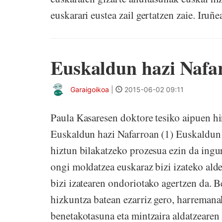
euskarari eustea zail gertatzen zaie. Iruñ
Euskaldun hazi Nafar
Garaigoikoa
|
2015-06-02 09:11
Paula Kasaresen doktore tesiko aipuen h
Euskaldun hazi Nafarroan (1) Euskaldun 
hiztun bilakatzeko prozesua ezin da ingu
ongi moldatzea euskaraz bizi izateko ald
bizi izatearen ondoriotako agertzen da. 
hizkuntza batean ezarriz gero, harreman
benetakotasuna eta mintzaira aldatzearen