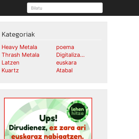
Kategoriak
Heavy Metala
poema
Thrash Metala
Digitaliza...
Latzen
euskara
Kuartz
Atabal