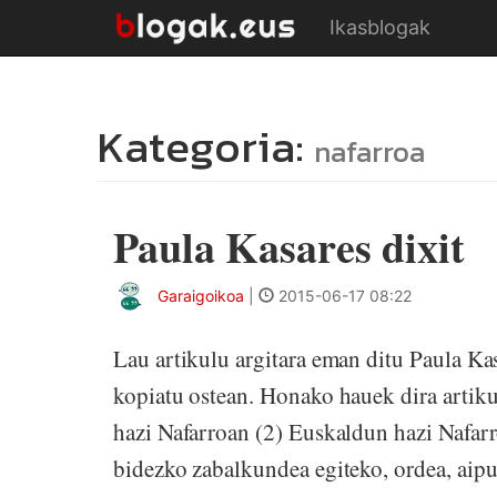
Ikasblogak
Kategoria:
nafarroa
Paula Kasares dixit
Garaigoikoa
|
2015-06-17 08:22
Lau artikulu argitara eman ditu Paula Kas
kopiatu ostean. Honako hauek dira artik
hazi Nafarroan (2) Euskaldun hazi Nafarr
bidezko zabalkundea egiteko, ordea, aipua