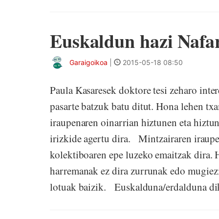
Euskaldun hazi Nafar
Garaigoikoa
|
2015-05-18 08:50
Paula Kasaresek doktore tesi zeharo intere
pasarte batzuk batu ditut. Hona lehen tx
iraupenaren oinarrian hiztunen eta hiztu
irizkide agertu dira. Mintzairaren iraup
kolektiboaren epe luzeko emaitzak dira. 
harremanak ez dira zurrunak edo mugiezin
lotuak baizik. Euskalduna/erdalduna dik