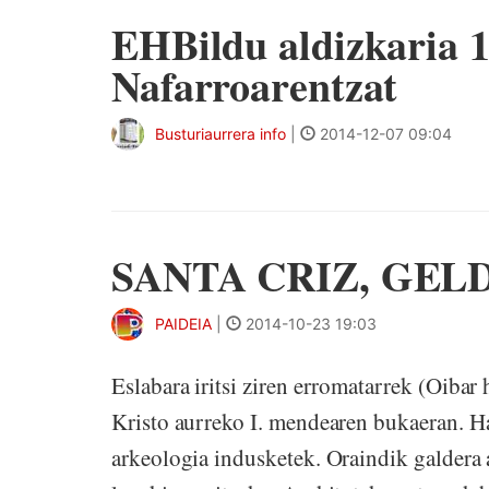
EHBildu aldizkaria 1
Nafarroarentzat
Busturiaurrera info
|
2014-12-07 09:04
SANTA CRIZ, GEL
PAIDEIA
|
2014-10-23 19:03
Eslabara iritsi ziren erromatarrek (Oibar 
Kristo aurreko I. mendearen bukaeran. Ha
arkeologia indusketek. Oraindik galdera 