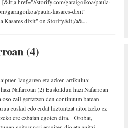
 [&lt;a href="//storify.com/garaigoikoa/paula-
com/garaigoikoa/paula-kasares-dixit"
 Kasares dixit" on Storify&lt;/a&...
roan (4)
 aipuen laugarren eta azken artikulua:
hazi Nafarroan (2) Euskaldun hazi Nafarroan
a oso zail gertatzen den continuum batean
urua euskal edo erdal hiztuntzat aitortzeko ez
atzeko ere ezbaian egoten dira. Orobat,
tunen gaitasunari eragiten dio eta anitzi