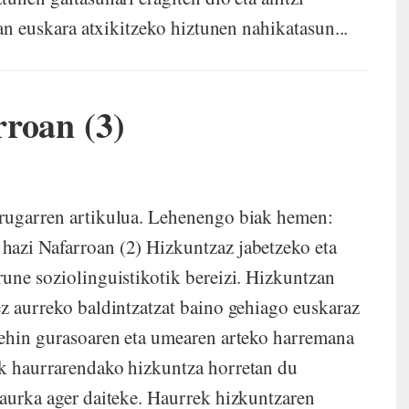
ean euskara atxikitzeko hiztunen nahikatasun...
roan (3)
irugarren artikulua. Lehenengo biak hemen:
hazi Nafarroan (2) Hizkuntzaz jabetzeko eta
rune soziolinguistikotik bereizi. Hizkuntzan
ez aurreko baldintzatzat baino gehiago euskaraz
Behin gurasoaren eta umearen arteko harremana
ak haurrarendako hizkuntza horretan du
 aurka ager daiteke. Haurrek hizkuntzaren