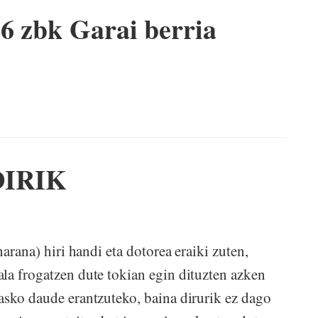
6 zbk Garai berria
DIRIK
harana) hiri handi eta dotorea eraiki zuten,
la frogatzen dute tokian egin dituzten azken
asko daude erantzuteko, baina dirurik ez dago