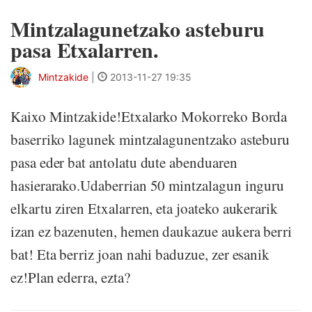
Mintzalagunetzako asteburu
pasa Etxalarren.
Mintzakide
|
2013-11-27 19:35
Kaixo Mintzakide!Etxalarko Mokorreko Borda
baserriko lagunek mintzalagunentzako asteburu
pasa eder bat antolatu dute abenduaren
hasierarako.Udaberrian 50 mintzalagun inguru
elkartu ziren Etxalarren, eta joateko aukerarik
izan ez bazenuten, hemen daukazue aukera berri
bat! Eta berriz joan nahi baduzue, zer esanik
ez!Plan ederra, ezta?