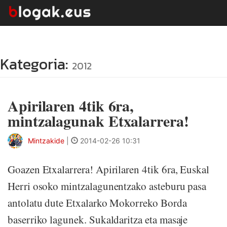
Kategoria:
2012
Apirilaren 4tik 6ra,
mintzalagunak Etxalarrera!
Mintzakide
|
2014-02-26 10:31
Goazen Etxalarrera! Apirilaren 4tik 6ra, Euskal
Herri osoko mintzalagunentzako asteburu pasa
antolatu dute Etxalarko Mokorreko Borda
baserriko lagunek. Sukaldaritza eta masaje