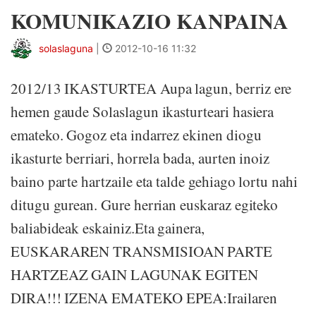
KOMUNIKAZIO KANPAINA
solaslaguna
|
2012-10-16 11:32
2012/13 IKASTURTEA Aupa lagun, berriz ere
hemen gaude Solaslagun ikasturteari hasiera
emateko. Gogoz eta indarrez ekinen diogu
ikasturte berriari, horrela bada, aurten inoiz
baino parte hartzaile eta talde gehiago lortu nahi
ditugu gurean. Gure herrian euskaraz egiteko
baliabideak eskainiz.Eta gainera,
EUSKARAREN TRANSMISIOAN PARTE
HARTZEAZ GAIN LAGUNAK EGITEN
DIRA!!! IZENA EMATEKO EPEA:Irailaren