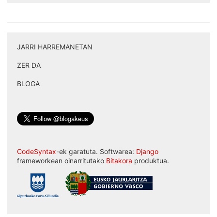
JARRI HARREMANETAN
|
ZER DA
|
BLOGA
CodeSyntax
-ek garatuta. Softwarea:
Django
frameworkean oinarritutako
Bitakora
produktua.