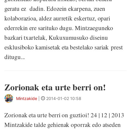
geratu ez dadin. Edozein ekarpena, zuen
kolaborazioa, aldez aurretik eskertuz, opari
ederrekin ere sarituko dugu. Mintzaeguneko
bazkari txartelak, Kukuxumusuko diseinu
esklusiboko kamisetak eta bestelako sariak prest
ditugu...
Zorionak eta urte berri on!
Mintzakide
|
2014-01-02 10:58
Zorionak eta urte berri on guztioi! 24 | 12 | 2013
Mintzakide talde gehienak oporrak edo atseden