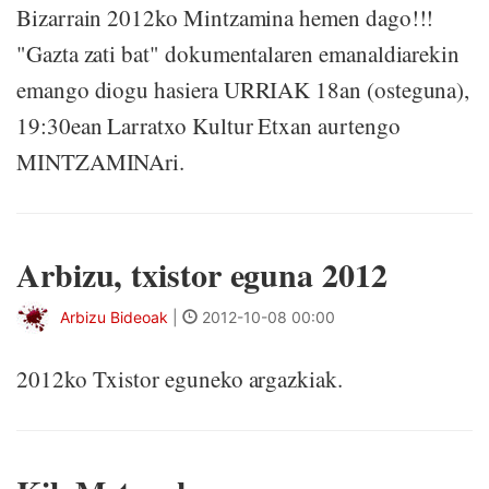
Bizarrain 2012ko Mintzamina hemen dago!!!
"Gazta zati bat" dokumentalaren emanaldiarekin
emango diogu hasiera URRIAK 18an (osteguna),
19:30ean Larratxo Kultur Etxan aurtengo
MINTZAMINAri.
Arbizu, txistor eguna 2012
Arbizu Bideoak
|
2012-10-08 00:00
2012ko Txistor eguneko argazkiak.