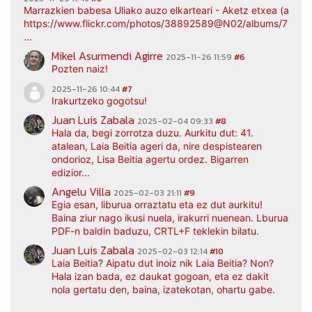
Marrazkien babesa Uliako auzo elkarteari - Aketz etxea (argaz
https://www.flickr.com/photos/38892589@N02/albums/7217
...
Mikel Asurmendi Agirre
2025-11-26 11:59
#6
Pozten naiz!
2025-11-26 10:44
#7
Irakurtzeko gogotsu!
Juan Luis Zabala
2025-02-04 09:33
#8
Hala da, begi zorrotza duzu. Aurkitu dut: 41.
atalean, Laia Beitia ageri da, nire despistearen
ondorioz, Lisa Beitia agertu ordez. Bigarren
edizior...
Angelu Villa
2025-02-03 21:11
#9
Egia esan, liburua orraztatu eta ez dut aurkitu!
Baina ziur nago ikusi nuela, irakurri nuenean. Lburua
PDF-n baldin baduzu, CRTL+F teklekin bilatu.
Juan Luis Zabala
2025-02-03 12:14
#10
Laia Beitia? Aipatu dut inoiz nik Laia Beitia? Non?
Hala izan bada, ez daukat gogoan, eta ez dakit
nola gertatu den, baina, izatekotan, ohartu gabe.