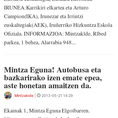
IRUNEA:Karrikiri elkartea eta Arturo
Campion(IKA), Irunezar eta Irrintzi
euskaltegiak(AEK), Iruñerriko Hizkuntza Eskola
Ofiziala. INFORMAZIOA: Mintzaklde, Rlbed
parkea, 1 behea, Alarrabia 948...
Mintza Eguna! Autobusa eta
bazkarirako izen emate epea,
aste honetan amaitzen da.
Mintzakide
|
2013-05-21 14:29
Ekainak 1, Mintza Eguna Elgoibarren.