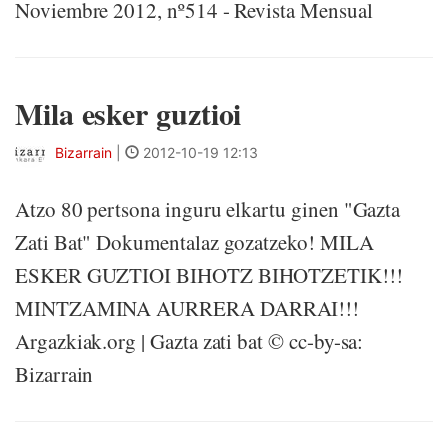
Noviembre 2012, nº514 - Revista Mensual
Mila esker guztioi
Bizarrain
|
2012-10-19 12:13
Atzo 80 pertsona inguru elkartu ginen "Gazta
Zati Bat" Dokumentalaz gozatzeko! MILA
ESKER GUZTIOI BIHOTZ BIHOTZETIK!!!
MINTZAMINA AURRERA DARRAI!!!
Argazkiak.org | Gazta zati bat © cc-by-sa:
Bizarrain