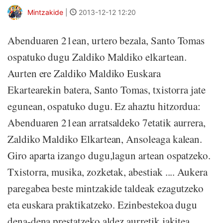
Mintzakide
|
2013-12-12 12:20
Abenduaren 21ean, urtero bezala, Santo Tomas
ospatuko dugu Zaldiko Maldiko elkartean.
Aurten ere Zaldiko Maldiko Euskara
Ekartearekin batera, Santo Tomas, txistorra jate
egunean, ospatuko dugu. Ez ahaztu hitzordua:
Abenduaren 21ean arratsaldeko 7etatik aurrera,
Zaldiko Maldiko Elkartean, Ansoleaga kalean.
Giro aparta izango dugu,lagun artean ospatzeko.
Txistorra, musika, zozketak, abestiak .... Aukera
paregabea beste mintzakide taldeak ezagutzeko
eta euskara praktikatzeko. Ezinbestekoa dugu
dena-dena prestatzeko aldez aurretik jakitea