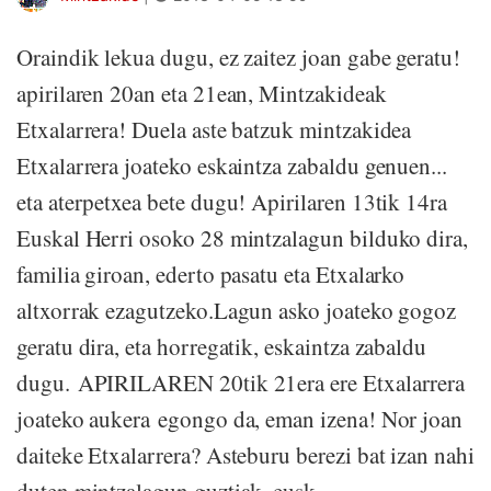
Oraindik lekua dugu, ez zaitez joan gabe geratu!
apirilaren 20an eta 21ean, Mintzakideak
Etxalarrera! Duela aste batzuk mintzakidea
Etxalarrera joateko eskaintza zabaldu genuen...
eta aterpetxea bete dugu! Apirilaren 13tik 14ra
Euskal Herri osoko 28 mintzalagun bilduko dira,
familia giroan, ederto pasatu eta Etxalarko
altxorrak ezagutzeko.Lagun asko joateko gogoz
geratu dira, eta horregatik, eskaintza zabaldu
dugu. APIRILAREN 20tik 21era ere Etxalarrera
joateko aukera egongo da, eman izena! Nor joan
daiteke Etxalarrera? Asteburu berezi bat izan nahi