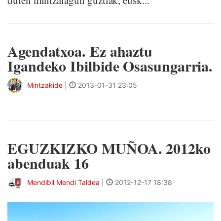
duten mintzalagun guztiak, eusk...
Agendatxoa. Ez ahaztu
Igandeko Ibilbide Osasungarria.
Mintzakide
|
2013-01-31 23:05
EGUZKIZKO MUÑOA. 2012ko
abenduak 16
Mendibil Mendi Taldea
|
2012-12-17 18:38