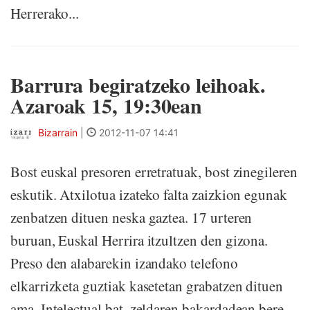
Herrerako...
Barrura begiratzeko leihoak.
Azaroak 15, 19:30ean
Bizarrain
|
2012-11-07 14:41
Bost euskal presoren erretratuak, bost zinegileren
eskutik. Atxilotua izateko falta zaizkion egunak
zenbatzen dituen neska gaztea. 17 urteren
buruan, Euskal Herrira itzultzen den gizona.
Preso den alabarekin izandako telefono
elkarrizketa guztiak kasetetan grabatzen dituen
ama. Intelectual bat, zeldaren bakardadean bere