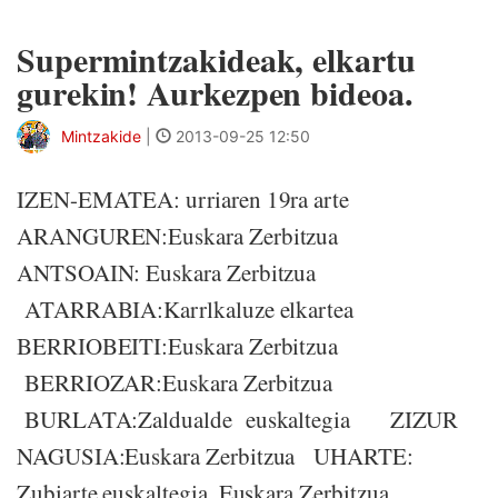
Supermintzakideak, elkartu
gurekin! Aurkezpen bideoa.
Mintzakide
|
2013-09-25 12:50
IZEN-EMATEA: urriaren 19ra arte
ARANGUREN:Euskara Zerbitzua
ANTSOAIN: Euskara Zerbitzua
ATARRABIA:Karrlkaluze elkartea
BERRIOBEITI:Euskara Zerbitzua
BERRIOZAR:Euskara Zerbitzua
BURLATA:Zaldualde euskaltegia ZIZUR
NAGUSIA:Euskara Zerbitzua UHARTE:
Zubiarte euskaltegia, Euskara Zerbitzua