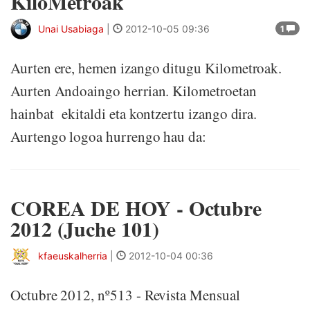
KiloMetroak
Unai Usabiaga
|
2012-10-05 09:36
1
Aurten ere, hemen izango ditugu Kilometroak.
Aurten Andoaingo herrian. Kilometroetan
hainbat ekitaldi eta kontzertu izango dira.
Aurtengo logoa hurrengo hau da:
COREA DE HOY - Octubre
2012 (Juche 101)
kfaeuskalherria
|
2012-10-04 00:36
Octubre 2012, nº513 - Revista Mensual