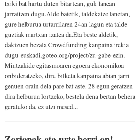
txiki bat hartu duten bitartean, guk lanean
jarraitzen dugu.Alde batetik, taldekatze lanetan,
gure helburua urtarrilaren 24an lagun eta talde
guztiak martxan izatea da.Eta beste aldetik,
dakizuen bezala Crowdfunding kanpaina irekia
dugu euskadi.goteo.org/project/zu-gabe-ezin.
Mintzakide egitasmoaren egoera ekonomikoa
onbideratzeko, diru bilketa kanpaina abian jarri
genuen orain dela pare bat aste. 28 egun geratzen
dira helburua lortzeko, bestela dena bertan behera
geratuko da, ez utzi mesed...
Zorionak eta urte berri on!