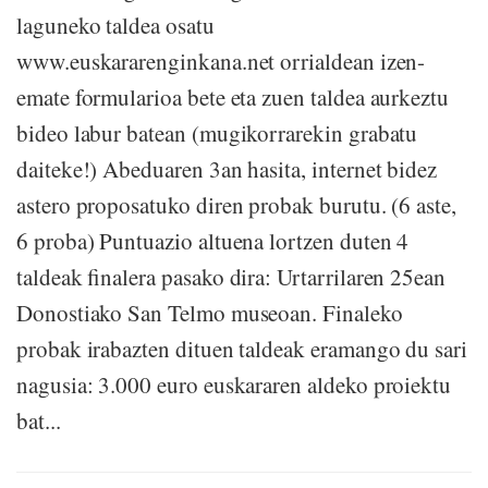
laguneko taldea osatu
www.euskararenginkana.net orrialdean izen-
emate formularioa bete eta zuen taldea aurkeztu
bideo labur batean (mugikorrarekin grabatu
daiteke!) Abeduaren 3an hasita, internet bidez
astero proposatuko diren probak burutu. (6 aste,
6 proba) Puntuazio altuena lortzen duten 4
taldeak finalera pasako dira: Urtarrilaren 25ean
Donostiako San Telmo museoan. Finaleko
probak irabazten dituen taldeak eramango du sari
nagusia: 3.000 euro euskararen aldeko proiektu
bat...