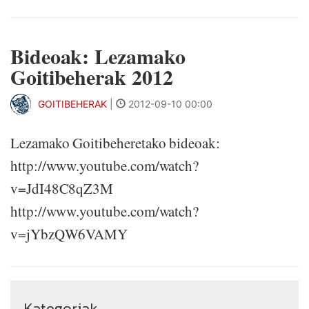
Bideoak: Lezamako
Goitibeherak 2012
GOITIBEHERAK
|
2012-09-10 00:00
Lezamako Goitibeheretako bideoak:
http://www.youtube.com/watch?
v=JdI48C8qZ3M
http://www.youtube.com/watch?
v=jYbzQW6VAMY
Kategoriak