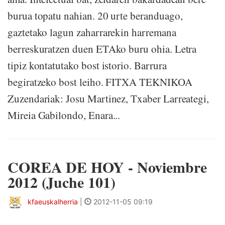
burua topatu nahian. 20 urte beranduago,
gaztetako lagun zaharrarekin harremana
berreskuratzen duen ETAko buru ohia. Letra
tipiz kontatutako bost istorio. Barrura
begiratzeko bost leiho. FITXA TEKNIKOA
Zuzendariak: Josu Martinez, Txaber Larreategi,
Mireia Gabilondo, Enara...
COREA DE HOY - Noviembre
2012 (Juche 101)
kfaeuskalherria
|
2012-11-05 09:19