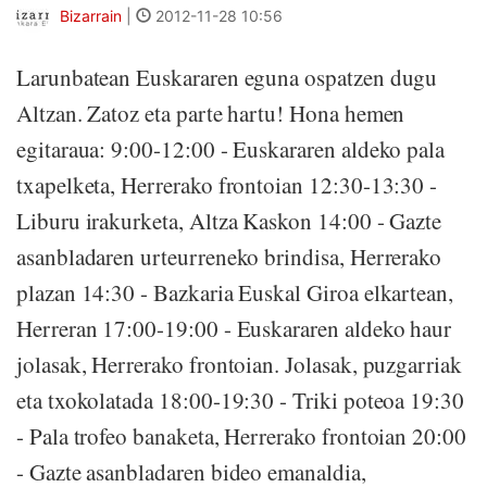
Bizarrain
|
2012-11-28 10:56
Larunbatean Euskararen eguna ospatzen dugu
Altzan. Zatoz eta parte hartu! Hona hemen
egitaraua: 9:00-12:00 - Euskararen aldeko pala
txapelketa, Herrerako frontoian 12:30-13:30 -
Liburu irakurketa, Altza Kaskon 14:00 - Gazte
asanbladaren urteurreneko brindisa, Herrerako
plazan 14:30 - Bazkaria Euskal Giroa elkartean,
Herreran 17:00-19:00 - Euskararen aldeko haur
jolasak, Herrerako frontoian. Jolasak, puzgarriak
eta txokolatada 18:00-19:30 - Triki poteoa 19:30
- Pala trofeo banaketa, Herrerako frontoian 20:00
- Gazte asanbladaren bideo emanaldia,