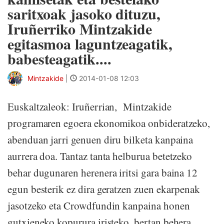
saritxoak jasoko dituzu,
Iruñerriko Mintzakide
egitasmoa laguntzeagatik,
babesteagatik....
Mintzakide
|
2014-01-08 12:03
Euskaltzaleok: Iruñerrian, Mintzakide
programaren egoera ekonomikoa onbideratzeko,
abenduan jarri genuen diru bilketa kanpaina
aurrera doa. Tantaz tanta helburua betetzeko
behar dugunaren herenera iritsi gara baina 12
egun besterik ez dira geratzen zuen ekarpenak
jasotzeko eta Crowdfundin kanpaina honen
gutxieneko kopurura iristeko, bertan behera