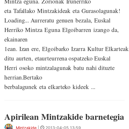
Mintza eguna. Zorionak Iruñerriko
eta Tafallako Mintzakideak eta Gurasolagunak!
Loading... Aurreratu genuen bezala, Euskal
Herriko Mintza Eguna Elgoibarren izango da,
ekainaren
1ean. Izan ere, Elgoibarko Izarra Kultur Elkartea
ditu aurten, etaurteurrena ospatzeko Euskal
Herri osoko mintzalagunak batu nahi dituzte
herrian.Bertako
berbalagunek eta elkarteko kideek ...
Apirilean Mintzakide barnetegia
Mintzakide
|
2013-04-05 13:59