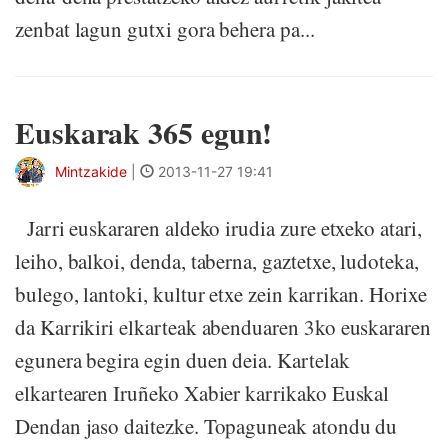
zenbat lagun gutxi gora behera pa...
Euskarak 365 egun!
Mintzakide
|
2013-11-27 19:41
Jarri euskararen aldeko irudia zure etxeko atari,
leiho, balkoi, denda, taberna, gaztetxe, ludoteka,
bulego, lantoki, kultur etxe zein karrikan. Horixe
da Karrikiri elkarteak abenduaren 3ko euskararen
egunera begira egin duen deia. Kartelak
elkartearen Iruñeko Xabier karrikako Euskal
Dendan jaso daitezke. Topaguneak atondu du