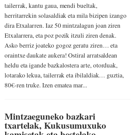
tailerrak, kantu gaua, mendi bueltak,
herritarrekin solasaldiak eta mila bizipen izango
dira Etxalarren. Iaz 50 mintzalagun joan ziren
Etxalarrera, eta poz pozik itzuli ziren denak.
Asko berriz joateko gogoz geratu ziren… eta
oraintxe daukate aukera! Ostiral arratsaldean
heldu eta igande bazkalostera arte, otorduak,
lotarako lekua, tailerrak eta ibilaldiak… guztia,
80€-ren truke. Izen ematea mar...
Mintzaeguneko bazkari
txartelak, Kukusumuxuko
kamisetak eta bestelako