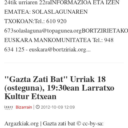
24tik urriaren 22raINFORMAZIOA ETA IZEN
EMATEA: SOLASLAGUNAREN
TXOKOAN:Tel.: 610 920
673solaslaguna@topagunea.orgBORTZIRIETAK
EUSKARA MANKOMUNITATEA Tel.: 948
634 125 - euskara@bortziriak.org...
"Gazta Zati Bat" Urriak 18
(osteguna), 19:30ean Larratxo
Kultur Etxean
Bizarrain
|
2012-10-09 12:09
Argazkiak.org | Gazta zati bat © cc-by-sa: