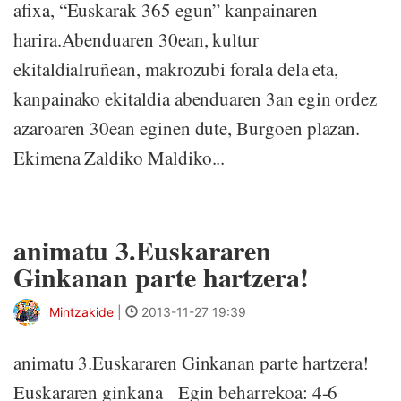
afixa, “Euskarak 365 egun” kanpainaren
harira.Abenduaren 30ean, kultur
ekitaldiaIruñean, makrozubi forala dela eta,
kanpainako ekitaldia abenduaren 3an egin ordez
azaroaren 30ean eginen dute, Burgoen plazan.
Ekimena Zaldiko Maldiko...
animatu 3.Euskararen
Ginkanan parte hartzera!
Mintzakide
|
2013-11-27 19:39
animatu 3.Euskararen Ginkanan parte hartzera!
Euskararen ginkana Egin beharrekoa: 4-6