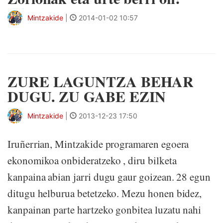
Mintzakide
|
2014-01-02 10:57
ZURE LAGUNTZA BEHAR
DUGU. ZU GABE EZIN
Mintzakide
|
2013-12-23 17:50
Iruñerrian, Mintzakide programaren egoera
ekonomikoa onbideratzeko , diru bilketa
kanpaina abian jarri dugu gaur goizean. 28 egun
ditugu helburua betetzeko. Mezu honen bidez,
kanpainan parte hartzeko gonbitea luzatu nahi