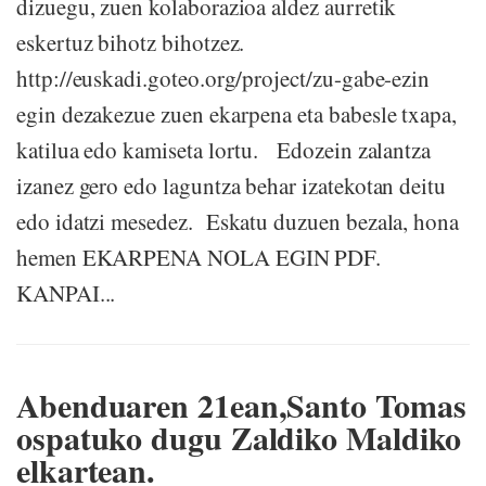
dizuegu, zuen kolaborazioa aldez aurretik
eskertuz bihotz bihotzez.
http://euskadi.goteo.org/project/zu-gabe-ezin
egin dezakezue zuen ekarpena eta babesle txapa,
katilua edo kamiseta lortu. Edozein zalantza
izanez gero edo laguntza behar izatekotan deitu
edo idatzi mesedez. Eskatu duzuen bezala, hona
hemen EKARPENA NOLA EGIN PDF.
KANPAI...
Abenduaren 21ean,Santo Tomas
ospatuko dugu Zaldiko Maldiko
elkartean.