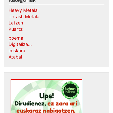
Heavy Metala
Thrash Metala
Latzen
Kuartz
poema
Digitaliza...
euskara
Atabal