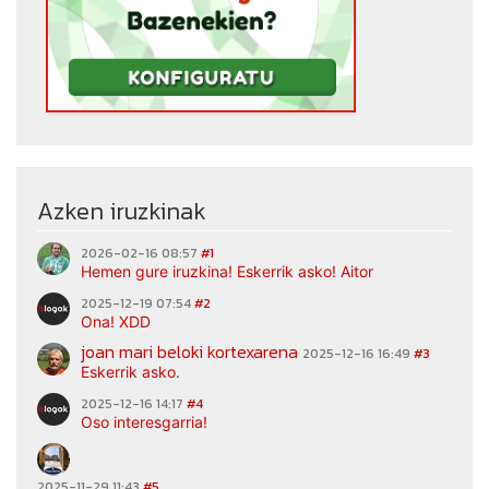
Azken iruzkinak
2026-02-16 08:57
#1
Hemen gure iruzkina! Eskerrik asko! Aitor
2025-12-19 07:54
#2
Ona! XDD
joan mari beloki kortexarena
2025-12-16 16:49
#3
Eskerrik asko.
2025-12-16 14:17
#4
Oso interesgarria!
2025-11-29 11:43
#5