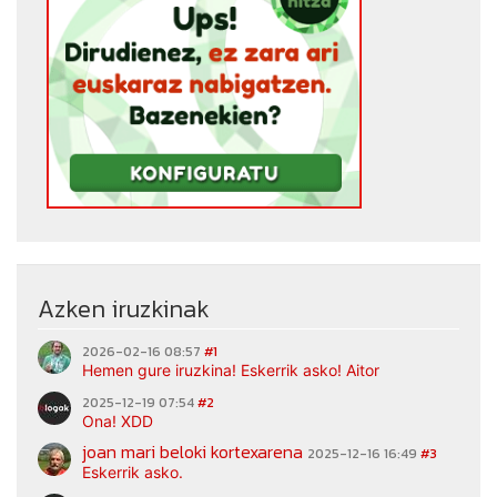
Azken iruzkinak
2026-02-16 08:57
#1
Hemen gure iruzkina! Eskerrik asko! Aitor
2025-12-19 07:54
#2
Ona! XDD
joan mari beloki kortexarena
2025-12-16 16:49
#3
Eskerrik asko.