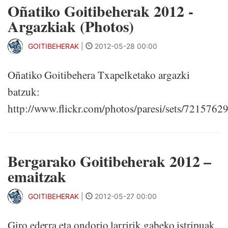
Oñatiko Goitibeherak 2012 -
Argazkiak (Photos)
GOITIBEHERAK
|
2012-05-28 00:00
Oñatiko Goitibehera Txapelketako argazki
batzuk:
http://www.flickr.com/photos/paresi/sets/721576
Bergarako Goitibeherak 2012 –
emaitzak
GOITIBEHERAK
|
2012-05-27 00:00
Giro ederra eta ondorio larririk gabeko istripuak