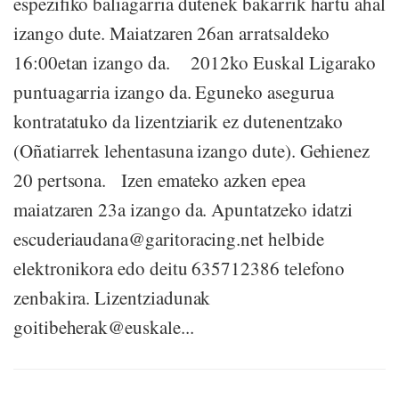
espezifiko baliagarria dutenek bakarrik hartu ahal
izango dute. Maiatzaren 26an arratsaldeko
16:00etan izango da. 2012ko Euskal Ligarako
puntuagarria izango da. Eguneko asegurua
kontratatuko da lizentziarik ez dutenentzako
(Oñatiarrek lehentasuna izango dute). Gehienez
20 pertsona. Izen emateko azken epea
maiatzaren 23a izango da. Apuntatzeko idatzi
escuderiaudana@garitoracing.net helbide
elektronikora edo deitu 635712386 telefono
zenbakira. Lizentziadunak
goitibeherak@euskale...