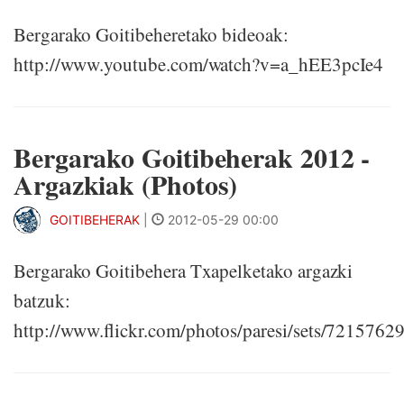
Bergarako Goitibeheretako bideoak:
http://www.youtube.com/watch?v=a_hEE3pcIe4
Bergarako Goitibeherak 2012 -
Argazkiak (Photos)
GOITIBEHERAK
|
2012-05-29 00:00
Bergarako Goitibehera Txapelketako argazki
batzuk:
http://www.flickr.com/photos/paresi/sets/721576