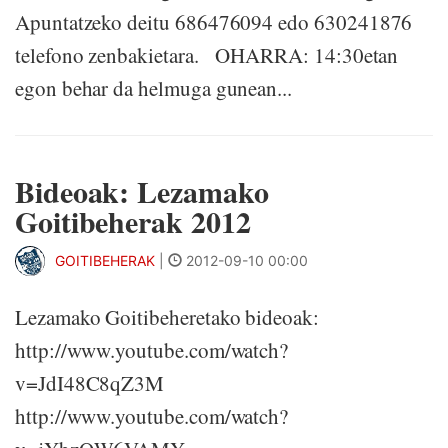
Apuntatzeko deitu 686476094 edo 630241876
telefono zenbakietara. OHARRA: 14:30etan
egon behar da helmuga gunean...
Bideoak: Lezamako
Goitibeherak 2012
GOITIBEHERAK
|
2012-09-10 00:00
Lezamako Goitibeheretako bideoak:
http://www.youtube.com/watch?
v=JdI48C8qZ3M
http://www.youtube.com/watch?