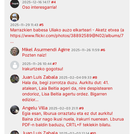
2025-12-16 14:17
#4
Oso interesgarria!
2025-11-29 11:43
#5
Marrazkien babesa Uliako auzo elkarteari - Aketz etxea (argaz
https://www.flickr.com/photos/38892589@N02/albums/7217
...
Mikel Asurmendi Agirre
2025-11-26 11:59
#6
Pozten naiz!
2025-11-26 10:44
#7
Irakurtzeko gogotsu!
Juan Luis Zabala
2025-02-04 09:33
#8
Hala da, begi zorrotza duzu. Aurkitu dut: 41.
atalean, Laia Beitia ageri da, nire despistearen
ondorioz, Lisa Beitia agertu ordez. Bigarren
edizior...
Angelu Villa
2025-02-03 21:11
#9
Egia esan, liburua orraztatu eta ez dut aurkitu!
Baina ziur nago ikusi nuela, irakurri nuenean. Lburua
PDF-n baldin baduzu, CRTL+F teklekin bilatu.
Juan Luis Zabala
2025-02-03 12:14
#10