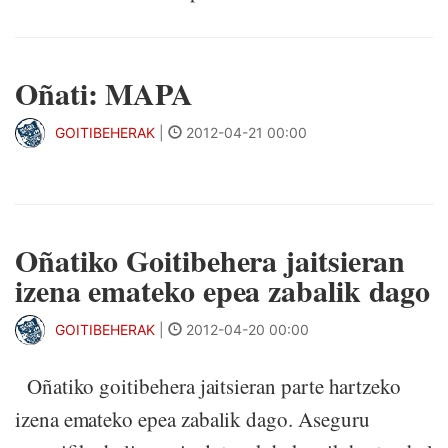
Oñati: MAPA
GOITIBEHERAK
|
2012-04-21 00:00
Oñatiko Goitibehera jaitsieran
izena emateko epea zabalik dago
GOITIBEHERAK
|
2012-04-20 00:00
Oñatiko goitibehera jaitsieran parte hartzeko
izena emateko epea zabalik dago. Aseguru