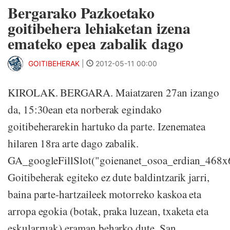
Bergarako Pazkoetako
goitibehera lehiaketan izena
emateko epea zabalik dago
GOITIBEHERAK
|
2012-05-11 00:00
KIROLAK. BERGARA. Maiatzaren 27an izango
da, 15:30ean eta norberak egindako
goitibeherarekin hartuko da parte. Izenematea
hilaren 18ra arte dago zabalik.
GA_googleFillSlot("goienanet_osoa_erdian_468x
Goitibeherak egiteko ez dute baldintzarik jarri,
baina parte-hartzaileek motorreko kaskoa eta
arropa egokia (botak, praka luzean, txaketa eta
eskularruak) eraman beharko dute. San