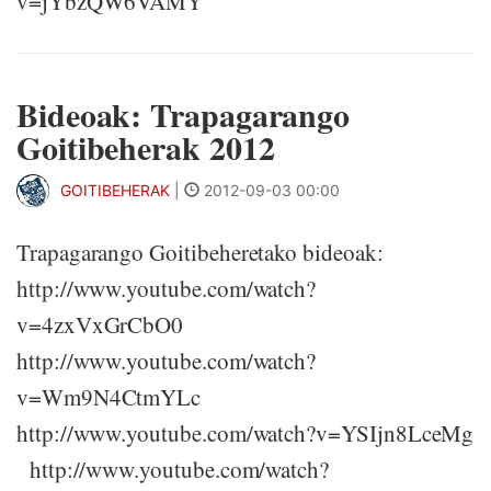
v=jYbzQW6VAMY
Bideoak: Trapagarango
Goitibeherak 2012
GOITIBEHERAK
|
2012-09-03 00:00
Trapagarango Goitibeheretako bideoak:
http://www.youtube.com/watch?
v=4zxVxGrCbO0
http://www.youtube.com/watch?
v=Wm9N4CtmYLc
http://www.youtube.com/watch?v=YSIjn8LceMg
http://www.youtube.com/watch?