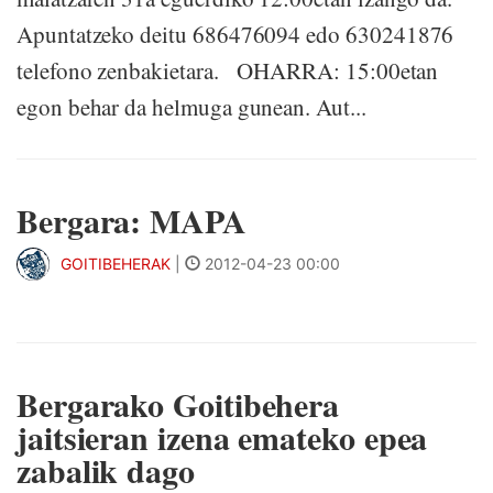
Apuntatzeko deitu 686476094 edo 630241876
telefono zenbakietara. OHARRA: 15:00etan
egon behar da helmuga gunean. Aut...
Bergara: MAPA
GOITIBEHERAK
|
2012-04-23 00:00
Bergarako Goitibehera
jaitsieran izena emateko epea
zabalik dago