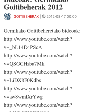
Goitibeherak 2012
GOITIBEHERAK
|
2012-08-17 00:00
Gernikako Goitibeheretako bideoak:
http://www.youtube.com/watch?
v=_bL14D4PScA
http://www.youtube.com/watch?
v=QSGCHzba7Mk
http://www.youtube.com/watch?
v=LiDX8F0Kdbs
http://www.youtube.com/watch?
v=aw8wmfXrYwg
http://www.youtube.com/watch?