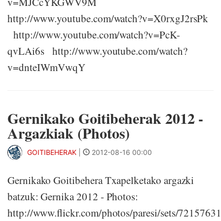
v=MJCcYKGWV9M
http://www.youtube.com/watch?v=X0rxgJ2rsPk
http://www.youtube.com/watch?v=PcK-
qvLAi6s http://www.youtube.com/watch?
v=dnteIWmVwqY
Gernikako Goitibeherak 2012 -
Argazkiak (Photos)
GOITIBEHERAK
|
2012-08-16 00:00
Gernikako Goitibehera Txapelketako argazki
batzuk: Gernika 2012 - Photos:
http://www.flickr.com/photos/paresi/sets/721576