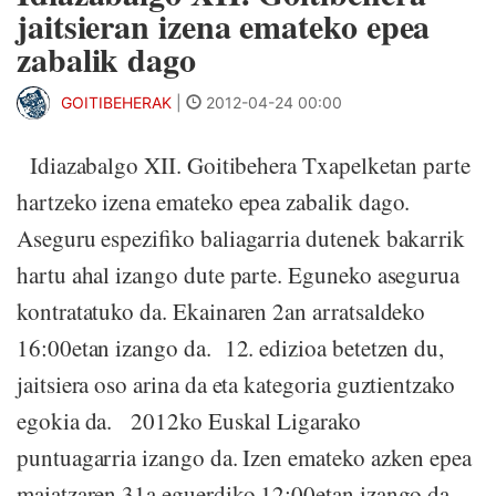
jaitsieran izena emateko epea
zabalik dago
GOITIBEHERAK
|
2012-04-24 00:00
Idiazabalgo XII. Goitibehera Txapelketan parte
hartzeko izena emateko epea zabalik dago.
Aseguru espezifiko baliagarria dutenek bakarrik
hartu ahal izango dute parte. Eguneko asegurua
kontratatuko da. Ekainaren 2an arratsaldeko
16:00etan izango da. 12. edizioa betetzen du,
jaitsiera oso arina da eta kategoria guztientzako
egokia da. 2012ko Euskal Ligarako
puntuagarria izango da. Izen emateko azken epea
maiatzaren 31a eguerdiko 12:00etan izango da.