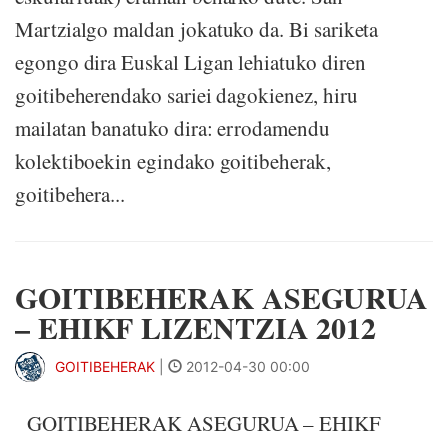
Martzialgo maldan jokatuko da. Bi sariketa
egongo dira Euskal Ligan lehiatuko diren
goitibeherendako sariei dagokienez, hiru
mailatan banatuko dira: errodamendu
kolektiboekin egindako goitibeherak,
goitibehera...
GOITIBEHERAK ASEGURUA
– EHIKF LIZENTZIA 2012
GOITIBEHERAK
|
2012-04-30 00:00
GOITIBEHERAK ASEGURUA – EHIKF