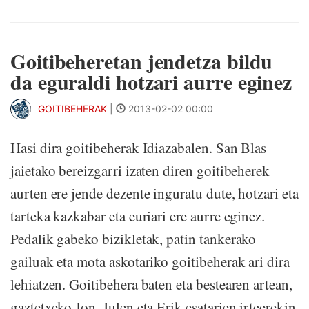
Goitibeheretan jendetza bildu
da eguraldi hotzari aurre eginez
GOITIBEHERAK
|
2013-02-02 00:00
Hasi dira goitibeherak Idiazabalen. San Blas
jaietako bereizgarri izaten diren goitibeherek
aurten ere jende dezente inguratu dute, hotzari eta
tarteka kazkabar eta euriari ere aurre eginez.
Pedalik gabeko bizikletak, patin tankerako
gailuak eta mota askotariko goitibeherak ari dira
lehiatzen. Goitibehera baten eta bestearen artean,
gaztetxeko Jon, Julen eta Erik esatarien irteerekin