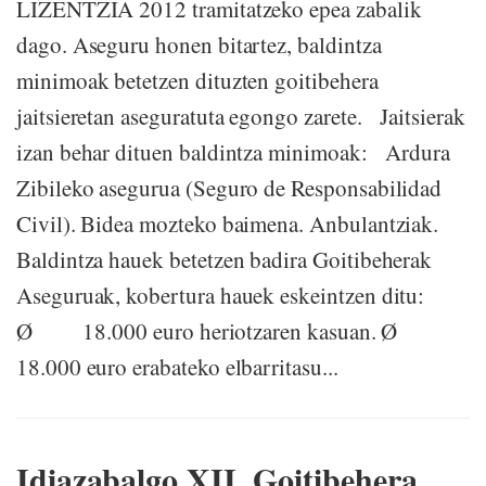
LIZENTZIA 2012 tramitatzeko epea zabalik
dago. Aseguru honen bitartez, baldintza
minimoak betetzen dituzten goitibehera
jaitsieretan aseguratuta egongo zarete. Jaitsierak
izan behar dituen baldintza minimoak: Ardura
Zibileko asegurua (Seguro de Responsabilidad
Civil). Bidea mozteko baimena. Anbulantziak.
Baldintza hauek betetzen badira Goitibeherak
Aseguruak, kobertura hauek eskeintzen ditu:
Ø 18.000 euro heriotzaren kasuan. Ø
18.000 euro erabateko elbarritasu...
Idiazabalgo XII. Goitibehera