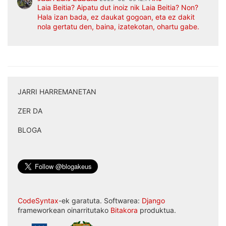
Laia Beitia? Aipatu dut inoiz nik Laia Beitia? Non?
Hala izan bada, ez daukat gogoan, eta ez dakit
nola gertatu den, baina, izatekotan, ohartu gabe.
JARRI HARREMANETAN
|
ZER DA
|
BLOGA
CodeSyntax
-ek garatuta. Softwarea:
Django
frameworkean oinarritutako
Bitakora
produktua.