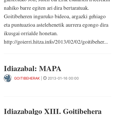
nahiko barre egiten ari dira bertaratuak.
Goitibeheren inguruko bideoa, argazki gehiago
eta puntuazioa astelehenetik aurrera egongo dira
ikusgai orrialde honetan.
http://goierri.hitza.info/2013/02/02/goitibeher...
Idiazabal: MAPA
GOITIBEHERAK
|
2013-01-16 00:00
Idiazabalgo XIII. Goitibehera