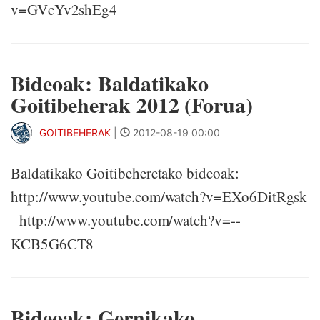
v=GVcYv2shEg4
Bideoak: Baldatikako
Goitibeherak 2012 (Forua)
GOITIBEHERAK
|
2012-08-19 00:00
Baldatikako Goitibeheretako bideoak:
http://www.youtube.com/watch?v=EXo6DitRgsk
http://www.youtube.com/watch?v=--
KCB5G6CT8
Bideoak: Gernikako