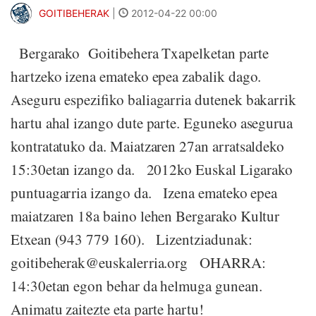
GOITIBEHERAK
|
2012-04-22 00:00
Bergarako Goitibehera Txapelketan parte
hartzeko izena emateko epea zabalik dago.
Aseguru espezifiko baliagarria dutenek bakarrik
hartu ahal izango dute parte. Eguneko asegurua
kontratatuko da. Maiatzaren 27an arratsaldeko
15:30etan izango da. 2012ko Euskal Ligarako
puntuagarria izango da. Izena emateko epea
maiatzaren 18a baino lehen Bergarako Kultur
Etxean (943 779 160). Lizentziadunak:
goitibeherak@euskalerria.org OHARRA:
14:30etan egon behar da helmuga gunean.
Animatu zaitezte eta parte hartu!