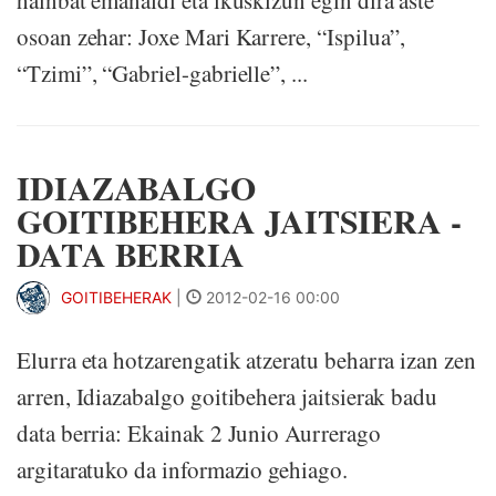
hainbat emanaldi eta ikuskizun egin dira aste
osoan zehar: Joxe Mari Karrere, “Ispilua”,
“Tzimi”, “Gabriel-gabrielle”, ...
IDIAZABALGO
GOITIBEHERA JAITSIERA -
DATA BERRIA
GOITIBEHERAK
|
2012-02-16 00:00
Elurra eta hotzarengatik atzeratu beharra izan zen
arren, Idiazabalgo goitibehera jaitsierak badu
data berria: Ekainak 2 Junio Aurrerago
argitaratuko da informazio gehiago.