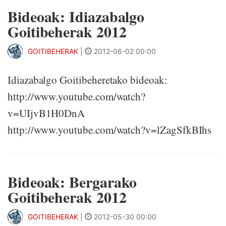
Bideoak: Idiazabalgo
Goitibeherak 2012
GOITIBEHERAK
|
2012-06-02 00:00
Idiazabalgo Goitibeheretako bideoak:
http://www.youtube.com/watch?
v=UIjvB1H0DnA
http://www.youtube.com/watch?v=lZagSfkBIhs
Bideoak: Bergarako
Goitibeherak 2012
GOITIBEHERAK
|
2012-05-30 00:00