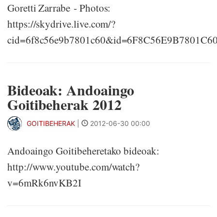
Goretti Zarrabe - Photos:
https://skydrive.live.com/?
cid=6f8c56e9b7801c60&id=6F8C56E9B7801C6
Bideoak: Andoaingo
Goitibeherak 2012
GOITIBEHERAK
|
2012-06-30 00:00
Andoaingo Goitibeheretako bideoak:
http://www.youtube.com/watch?
v=6mRk6nvKB2I