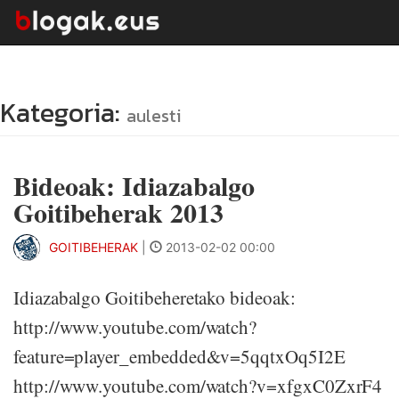
Kategoria:
aulesti
Bideoak: Idiazabalgo
Goitibeherak 2013
GOITIBEHERAK
|
2013-02-02 00:00
Idiazabalgo Goitibeheretako bideoak:
http://www.youtube.com/watch?
feature=player_embedded&v=5qqtxOq5I2E
http://www.youtube.com/watch?v=xfgxC0ZxrF4