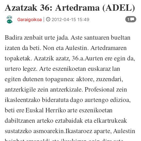
Azatzak 36: Artedrama (ADEL)
Garaigoikoa
|
2012-04-15 15:49
1
Badira zenbait urte jada. Aste santuaren bueltan
izaten da beti. Non eta Aulestin. Artedramaren
topaketak. Azatzik azatz, 36.a.Aurten ere egin da,
urtero legez. Arte eszenikoetan euskaraz lan
egiten dutenen topagunea: aktore, zuzendari,
antzerkigile zein antzerkizale. Profesional zein
ikasleentzako bideratuta dago aurtengo edizioa,
beti ere Euskal Herriko arte eszenikoetan
dabiltzanen arteko eztabaidak eta elkartrukeak
sustatzeko asmoarekin.Ikastaroez aparte, Aulestin