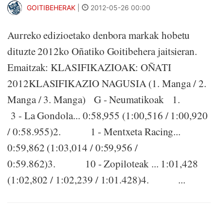
GOITIBEHERAK
|
2012-05-26 00:00
Aurreko edizioetako denbora markak hobetu
dituzte 2012ko Oñatiko Goitibehera jaitsieran.
Emaitzak: KLASIFIKAZIOAK: OÑATI
2012KLASIFIKAZIO NAGUSIA (1. Manga / 2.
Manga / 3. Manga) G - Neumatikoak 1.
3 - La Gondola... 0:58,955 (1:00,516 / 1:00,920
/ 0:58.955)2. 1 - Mentxeta Racing...
0:59,862 (1:03,014 / 0:59,956 /
0:59.862)3. 10 - Zopiloteak ... 1:01,428
(1:02,802 / 1:02,239 / 1:01.428)4. ...