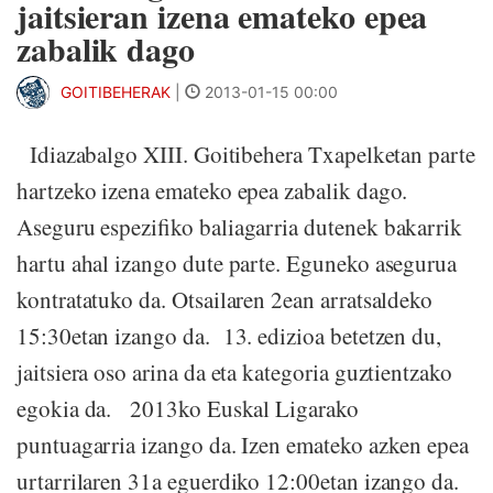
jaitsieran izena emateko epea
zabalik dago
GOITIBEHERAK
|
2013-01-15 00:00
Idiazabalgo XIII. Goitibehera Txapelketan parte
hartzeko izena emateko epea zabalik dago.
Aseguru espezifiko baliagarria dutenek bakarrik
hartu ahal izango dute parte. Eguneko asegurua
kontratatuko da. Otsailaren 2ean arratsaldeko
15:30etan izango da. 13. edizioa betetzen du,
jaitsiera oso arina da eta kategoria guztientzako
egokia da. 2013ko Euskal Ligarako
puntuagarria izango da. Izen emateko azken epea
urtarrilaren 31a eguerdiko 12:00etan izango da.