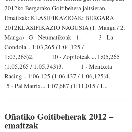
2012ko Bergarako Goitibehera jaitsieran.
Emaitzak: KLASIFIKAZIOAK: BERGARA
2012KLASIFIKAZIO NAGUSIA (1. Manga / 2.
Manga) G - Neumatikoak 1. 3 - La
Gondola... 1:03,265 (1:04,125 /
1:03,265)2. 10 - Zopiloteak ... 1:05,265
(1:05,265 / 1:05,343)3. 1 - Mentxeta
Racing... 1:06,125 (1:06,437 / 1:06,125)4.
5 - Pal Matrix... 1:07,687 (1:11,015 / 1...
Oñatiko Goitibeherak 2012 –
emaitzak