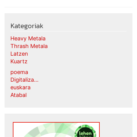
Kategoriak
Heavy Metala
Thrash Metala
Latzen
Kuartz
poema
Digitaliza...
euskara
Atabal