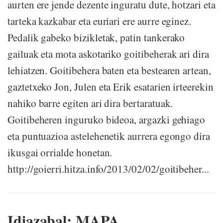
aurten ere jende dezente inguratu dute, hotzari eta
tarteka kazkabar eta euriari ere aurre eginez.
Pedalik gabeko bizikletak, patin tankerako
gailuak eta mota askotariko goitibeherak ari dira
lehiatzen. Goitibehera baten eta bestearen artean,
gaztetxeko Jon, Julen eta Erik esatarien irteerekin
nahiko barre egiten ari dira bertaratuak.
Goitibeheren inguruko bideoa, argazki gehiago
eta puntuazioa astelehenetik aurrera egongo dira
ikusgai orrialde honetan.
http://goierri.hitza.info/2013/02/02/goitibeher...
Idiazabal: MAPA