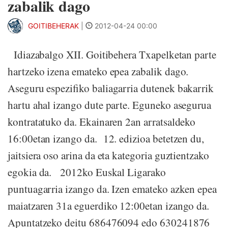
zabalik dago
GOITIBEHERAK
|
2012-04-24 00:00
Idiazabalgo XII. Goitibehera Txapelketan parte
hartzeko izena emateko epea zabalik dago.
Aseguru espezifiko baliagarria dutenek bakarrik
hartu ahal izango dute parte. Eguneko asegurua
kontratatuko da. Ekainaren 2an arratsaldeko
16:00etan izango da. 12. edizioa betetzen du,
jaitsiera oso arina da eta kategoria guztientzako
egokia da. 2012ko Euskal Ligarako
puntuagarria izango da. Izen emateko azken epea
maiatzaren 31a eguerdiko 12:00etan izango da.
Apuntatzeko deitu 686476094 edo 630241876