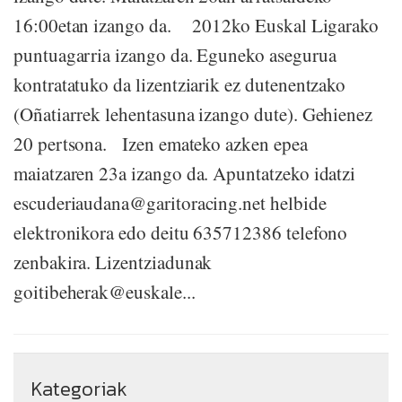
16:00etan izango da. 2012ko Euskal Ligarako
puntuagarria izango da. Eguneko asegurua
kontratatuko da lizentziarik ez dutenentzako
(Oñatiarrek lehentasuna izango dute). Gehienez
20 pertsona. Izen emateko azken epea
maiatzaren 23a izango da. Apuntatzeko idatzi
escuderiaudana@garitoracing.net helbide
elektronikora edo deitu 635712386 telefono
zenbakira. Lizentziadunak
goitibeherak@euskale...
Kategoriak