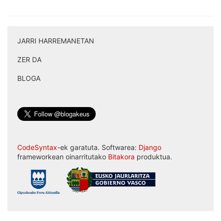
JARRI HARREMANETAN
|
ZER DA
|
BLOGA
CodeSyntax
-ek garatuta. Softwarea:
Django
frameworkean oinarritutako
Bitakora
produktua.