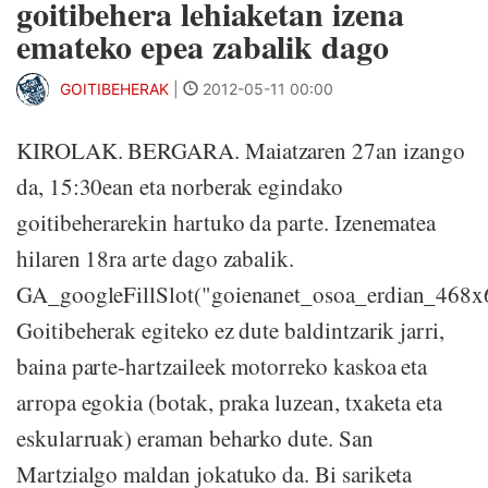
goitibehera lehiaketan izena
emateko epea zabalik dago
GOITIBEHERAK
|
2012-05-11 00:00
KIROLAK. BERGARA. Maiatzaren 27an izango
da, 15:30ean eta norberak egindako
goitibeherarekin hartuko da parte. Izenematea
hilaren 18ra arte dago zabalik.
GA_googleFillSlot("goienanet_osoa_erdian_468x
Goitibeherak egiteko ez dute baldintzarik jarri,
baina parte-hartzaileek motorreko kaskoa eta
arropa egokia (botak, praka luzean, txaketa eta
eskularruak) eraman beharko dute. San
Martzialgo maldan jokatuko da. Bi sariketa