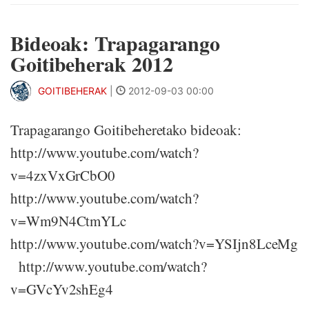
Bideoak: Trapagarango
Goitibeherak 2012
GOITIBEHERAK
|
2012-09-03 00:00
Trapagarango Goitibeheretako bideoak:
http://www.youtube.com/watch?
v=4zxVxGrCbO0
http://www.youtube.com/watch?
v=Wm9N4CtmYLc
http://www.youtube.com/watch?v=YSIjn8LceMg
http://www.youtube.com/watch?
v=GVcYv2shEg4