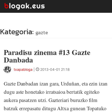
Kategoria:
gazte
Paradisu zinema #13 Gazte
Danbada
txapabloga
|
2013-04-01 21:18
Gazte Danbadan izan gara, Urduñan, eta ezin izan
dugu aste honetako irratsaioa bertatik egiteko
aukera pasatzen utzi. Gazteriari buruzko film
batzuk errepasatu ditugu Altxa gunean Topatuko