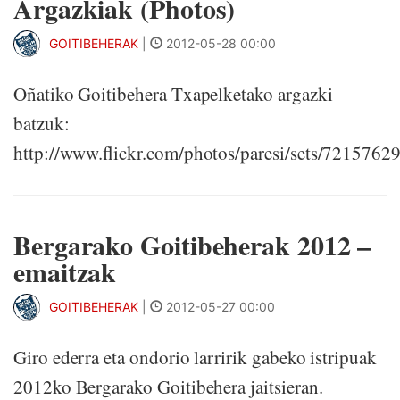
Argazkiak (Photos)
GOITIBEHERAK
|
2012-05-28 00:00
Oñatiko Goitibehera Txapelketako argazki
batzuk:
http://www.flickr.com/photos/paresi/sets/721576
Bergarako Goitibeherak 2012 –
emaitzak
GOITIBEHERAK
|
2012-05-27 00:00
Giro ederra eta ondorio larririk gabeko istripuak
2012ko Bergarako Goitibehera jaitsieran.