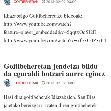
GOITIBEHERAK
|
2013-02-02 00:00
Idiazabalgo Goitibeheretako bideoak:
http://www.youtube.com/watch?
feature=player_embedded&v=5qqtxOq5I2E
http://www.youtube.com/watch?v=xfgxC0ZxrF4
Goitibeheretan jendetza bildu
da eguraldi hotzari aurre eginez
GOITIBEHERAK
|
2013-02-02 00:00
Hasi dira goitibeherak Idiazabalen. San Blas
jaietako bereizgarri izaten diren goitibeherek