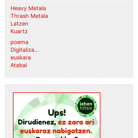
Heavy Metala
Thrash Metala
Latzen
Kuartz
poema
Digitaliza...
euskara
Atabal