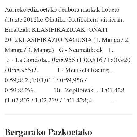
Aurreko edizioetako denbora markak hobetu
dituzte 2012ko Oñatiko Goitibehera jaitsieran.
Emaitzak: KLASIFIKAZIOAK: OÑATI
2012KLASIFIKAZIO NAGUSIA (1. Manga / 2.
Manga / 3. Manga) G - Neumatikoak 1.
3 - La Gondola... 0:58,955 (1:00,516 / 1:00,920
/ 0:58.955)2. 1 - Mentxeta Racing...
0:59,862 (1:03,014 / 0:59,956 /
0:59.862)3. 10 - Zopiloteak ... 1:01,428
(1:02,802 / 1:02,239 / 1:01.428)4. ...
Bergarako Pazkoetako