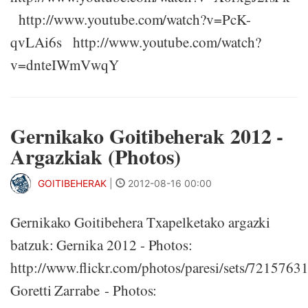
http://www.youtube.com/watch?v=PcK-
qvLAi6s http://www.youtube.com/watch?
v=dnteIWmVwqY
Gernikako Goitibeherak 2012 -
Argazkiak (Photos)
GOITIBEHERAK
|
2012-08-16 00:00
Gernikako Goitibehera Txapelketako argazki
batzuk: Gernika 2012 - Photos:
http://www.flickr.com/photos/paresi/sets/721576
Goretti Zarrabe - Photos: