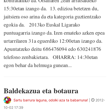
kontratatuko da. Otsailaren 2ean arratsaldeko
15:30etan izango da. 13. edizioa betetzen du,
jaitsiera oso arina da eta kategoria guztientzako
egokia da. 2013ko Euskal Ligarako
puntuagarria izango da. Izen emateko azken epea
urtarrilaren 31a eguerdiko 12:00etan izango da.
Apuntatzeko deitu 686476094 edo 630241876
telefono zenbakietara. OHARRA: 14:30etan
egon behar da helmuga gunean...
Baldekazua eta botaura
Sartu barrura laguna, odolki aza ta babarruna!
|
2012-
10-02 17:39