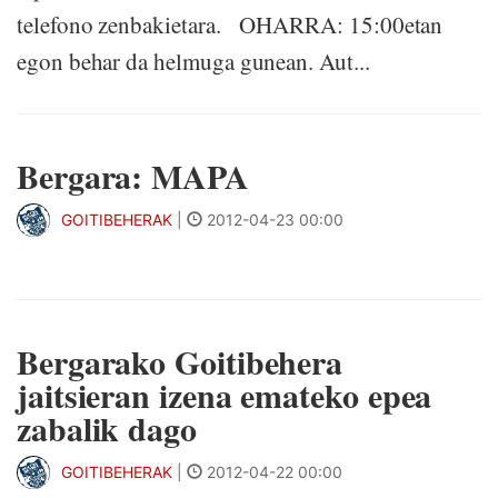
telefono zenbakietara. OHARRA: 15:00etan
egon behar da helmuga gunean. Aut...
Bergara: MAPA
GOITIBEHERAK
|
2012-04-23 00:00
Bergarako Goitibehera
jaitsieran izena emateko epea
zabalik dago
GOITIBEHERAK
|
2012-04-22 00:00