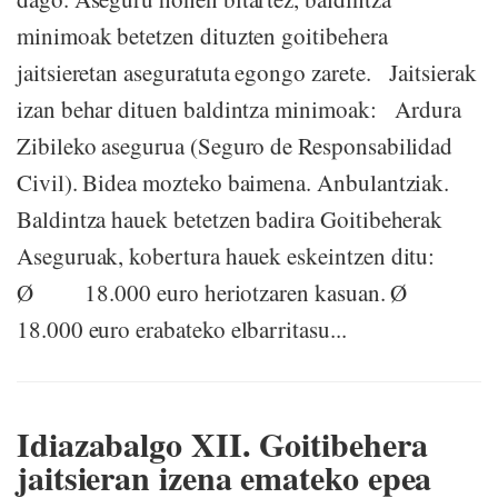
minimoak betetzen dituzten goitibehera
jaitsieretan aseguratuta egongo zarete. Jaitsierak
izan behar dituen baldintza minimoak: Ardura
Zibileko asegurua (Seguro de Responsabilidad
Civil). Bidea mozteko baimena. Anbulantziak.
Baldintza hauek betetzen badira Goitibeherak
Aseguruak, kobertura hauek eskeintzen ditu:
Ø 18.000 euro heriotzaren kasuan. Ø
18.000 euro erabateko elbarritasu...
Idiazabalgo XII. Goitibehera
jaitsieran izena emateko epea