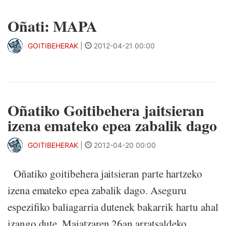
Oñati: MAPA
GOITIBEHERAK
|
2012-04-21 00:00
Oñatiko Goitibehera jaitsieran
izena emateko epea zabalik dago
GOITIBEHERAK
|
2012-04-20 00:00
Oñatiko goitibehera jaitsieran parte hartzeko
izena emateko epea zabalik dago. Aseguru
espezifiko baliagarria dutenek bakarrik hartu ahal
izango dute. Maiatzaren 26an arratsaldeko