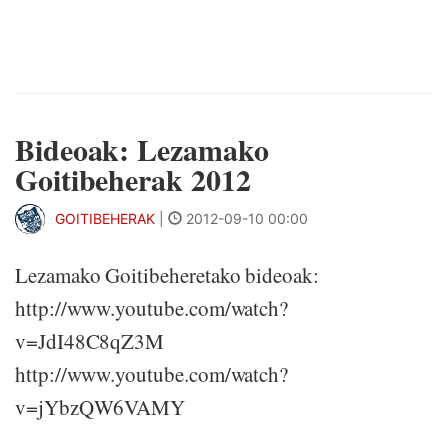
Bideoak: Lezamako
Goitibeherak 2012
GOITIBEHERAK
|
2012-09-10 00:00
Lezamako Goitibeheretako bideoak:
http://www.youtube.com/watch?
v=JdI48C8qZ3M
http://www.youtube.com/watch?
v=jYbzQW6VAMY