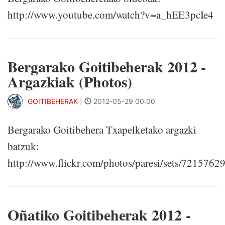
http://www.youtube.com/watch?v=a_hEE3pcIe4
Bergarako Goitibeherak 2012 -
Argazkiak (Photos)
GOITIBEHERAK
|
2012-05-29 00:00
Bergarako Goitibehera Txapelketako argazki
batzuk:
http://www.flickr.com/photos/paresi/sets/721576
Oñatiko Goitibeherak 2012 -