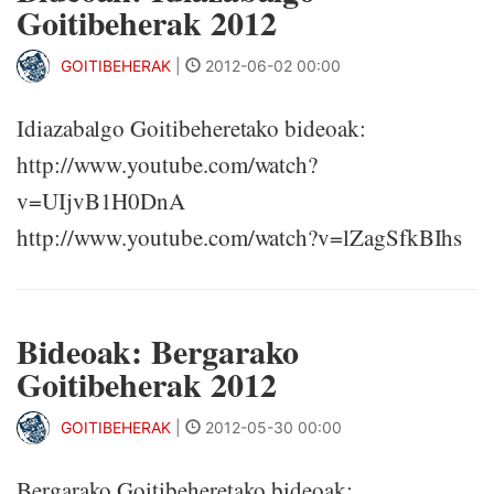
Goitibeherak 2012
GOITIBEHERAK
|
2012-06-02 00:00
Idiazabalgo Goitibeheretako bideoak:
http://www.youtube.com/watch?
v=UIjvB1H0DnA
http://www.youtube.com/watch?v=lZagSfkBIhs
Bideoak: Bergarako
Goitibeherak 2012
GOITIBEHERAK
|
2012-05-30 00:00
Bergarako Goitibeheretako bideoak: