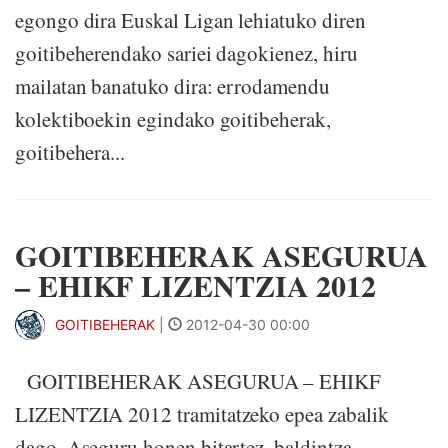
egongo dira Euskal Ligan lehiatuko diren
goitibeherendako sariei dagokienez, hiru
mailatan banatuko dira: errodamendu
kolektiboekin egindako goitibeherak,
goitibehera...
GOITIBEHERAK ASEGURUA
– EHIKF LIZENTZIA 2012
GOITIBEHERAK
|
2012-04-30 00:00
GOITIBEHERAK ASEGURUA – EHIKF
LIZENTZIA 2012 tramitatzeko epea zabalik
dago. Aseguru honen bitartez, baldintza