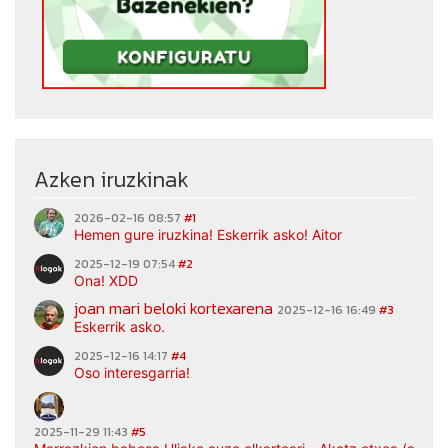
Azken iruzkinak
2026-02-16 08:57
#1
Hemen gure iruzkina! Eskerrik asko! Aitor
2025-12-19 07:54
#2
Ona! XDD
joan mari beloki kortexarena
2025-12-16 16:49
#3
Eskerrik asko.
2025-12-16 14:17
#4
Oso interesgarria!
2025-11-29 11:43
#5