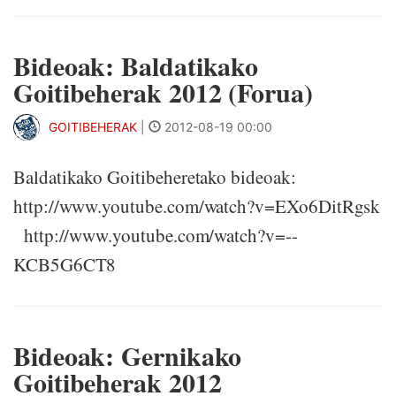
Bideoak: Baldatikako
Goitibeherak 2012 (Forua)
GOITIBEHERAK
|
2012-08-19 00:00
Baldatikako Goitibeheretako bideoak:
http://www.youtube.com/watch?v=EXo6DitRgsk
http://www.youtube.com/watch?v=--
KCB5G6CT8
Bideoak: Gernikako
Goitibeherak 2012