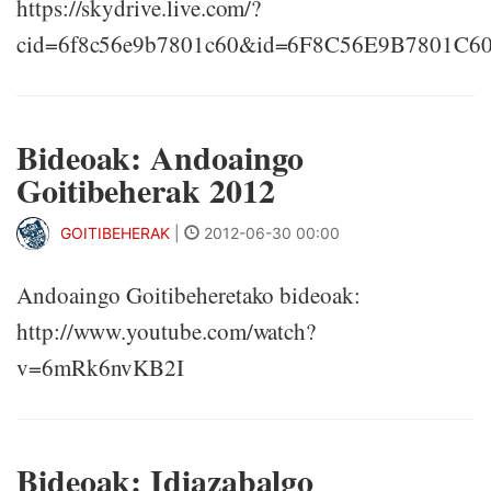
https://skydrive.live.com/?
cid=6f8c56e9b7801c60&id=6F8C56E9B7801C6
Bideoak: Andoaingo
Goitibeherak 2012
GOITIBEHERAK
|
2012-06-30 00:00
Andoaingo Goitibeheretako bideoak:
http://www.youtube.com/watch?
v=6mRk6nvKB2I
Bideoak: Idiazabalgo