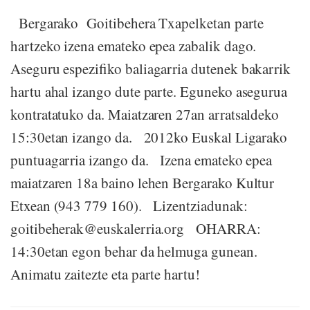
Bergarako Goitibehera Txapelketan parte
hartzeko izena emateko epea zabalik dago.
Aseguru espezifiko baliagarria dutenek bakarrik
hartu ahal izango dute parte. Eguneko asegurua
kontratatuko da. Maiatzaren 27an arratsaldeko
15:30etan izango da. 2012ko Euskal Ligarako
puntuagarria izango da. Izena emateko epea
maiatzaren 18a baino lehen Bergarako Kultur
Etxean (943 779 160). Lizentziadunak:
goitibeherak@euskalerria.org OHARRA:
14:30etan egon behar da helmuga gunean.
Animatu zaitezte eta parte hartu!