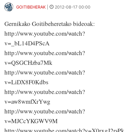
GOITIBEHERAK
|
2012-08-17 00:00
Gernikako Goitibeheretako bideoak:
http://www.youtube.com/watch?
v=_bL14D4PScA
http://www.youtube.com/watch?
v=QSGCHzba7Mk
http://www.youtube.com/watch?
v=LiDX8F0Kdbs
http://www.youtube.com/watch?
v=aw8wmfXrYwg
http://www.youtube.com/watch?
v=MJCcYKGWV9M
http://www.youtube.com/watch?v=X0rxgJ2rsPk