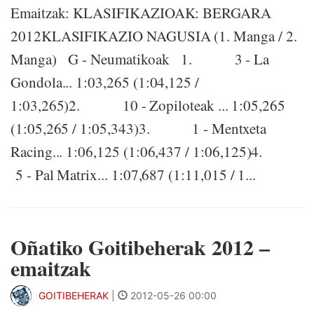
Emaitzak: KLASIFIKAZIOAK: BERGARA
2012KLASIFIKAZIO NAGUSIA (1. Manga / 2.
Manga) G - Neumatikoak 1. 3 - La
Gondola... 1:03,265 (1:04,125 /
1:03,265)2. 10 - Zopiloteak ... 1:05,265
(1:05,265 / 1:05,343)3. 1 - Mentxeta
Racing... 1:06,125 (1:06,437 / 1:06,125)4.
5 - Pal Matrix... 1:07,687 (1:11,015 / 1...
Oñatiko Goitibeherak 2012 –
emaitzak
GOITIBEHERAK
|
2012-05-26 00:00