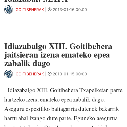
GOITIBEHERAK
|
2013-01-16 00:00
Idiazabalgo XIII. Goitibehera
jaitsieran izena emateko epea
zabalik dago
GOITIBEHERAK
|
2013-01-15 00:00
Idiazabalgo XIII. Goitibehera Txapelketan parte
hartzeko izena emateko epea zabalik dago.
Aseguru espezifiko baliagarria dutenek bakarrik
hartu ahal izango dute parte. Eguneko asegurua