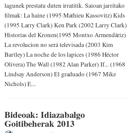
lagunek prestatu duten irratitik. Saioan jarritako
filmak: La haine (1995 Mathieu Kassovitz) Kids
(1995 Larry Clark) Ken Park (2002 Larry Clark)
Historias del Kronen(1995 Montxo Armendáriz)
La revolucion no será televisada (2003 Kim
Bartley) La noche de los lapices (1986 Héctor
Olivera) The Wall (1982 Alan Parker) If... (1968
Lindsay Anderson) El graduado (1967 Mike
Nichols) E...
Bideoak: Idiazabalgo
Goitibeherak 2013