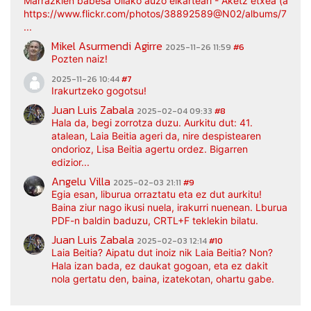
Marrazkien babesa Uliako auzo elkarteari - Aketz etxea (argaz
https://www.flickr.com/photos/38892589@N02/albums/7217
...
Mikel Asurmendi Agirre
2025-11-26 11:59
#6
Pozten naiz!
2025-11-26 10:44
#7
Irakurtzeko gogotsu!
Juan Luis Zabala
2025-02-04 09:33
#8
Hala da, begi zorrotza duzu. Aurkitu dut: 41.
atalean, Laia Beitia ageri da, nire despistearen
ondorioz, Lisa Beitia agertu ordez. Bigarren
edizior...
Angelu Villa
2025-02-03 21:11
#9
Egia esan, liburua orraztatu eta ez dut aurkitu!
Baina ziur nago ikusi nuela, irakurri nuenean. Lburua
PDF-n baldin baduzu, CRTL+F teklekin bilatu.
Juan Luis Zabala
2025-02-03 12:14
#10
Laia Beitia? Aipatu dut inoiz nik Laia Beitia? Non?
Hala izan bada, ez daukat gogoan, eta ez dakit
nola gertatu den, baina, izatekotan, ohartu gabe.