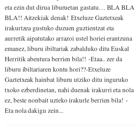
eta ezin dut dirua liburuetan gastatu… BLA BLA
BLA!! Aitzekiak denak! Etxeluze Gaztetxeak
irakurtzea gustuko duzuen guztientzat eta
aurretik aipatutako arrazoi ustel horiei erantzuna
emanez, liburu ibiltariak zabalduko ditu Euskal
Herritik abentura berrien bila!! -Etaa.. zer da
liburu ibiltariaren kontu hori??-Etxeluze
Gaztetxeak hainbat liburu utziko ditu inguruko
txoko ezberdinetan, nahi duenak irakurri eta nola
ez, beste nonbait uzteko irakurle berrien bila! -
Eta nola dakigu zein...