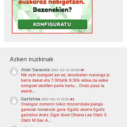
Azken iruzkinak
Asier Sarasola
2012-02-12 20:58
#1
Nik ezin izangoet jun ee, larunbaten txaranga jo
berra dekat eta 7:30tatik 9:30k aldea da asike
ezingoet desfilen parte hartu... Ondo pasa ta
asanb...
Gaztetxia
2012-02-12 13:05
#2
Oraingoz zomorro txikiz mozorrotuta joango
garenak honakook gara: Egoitz okerra Egoitz
gaztetxe Aratz Zigor Iboni Oihana Lee Olatz S
Olatz M Gax A...