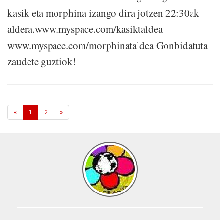
kasik eta morphina izango dira jotzen 22:30ak
aldera.www.myspace.com/kasiktaldea
www.myspace.com/morphinataldea Gonbidatuta
zaudete guztiok!
«
1
2
»