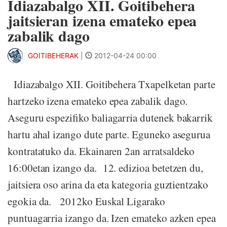
Idiazabalgo XII. Goitibehera
jaitsieran izena emateko epea
zabalik dago
GOITIBEHERAK
|
2012-04-24 00:00
Idiazabalgo XII. Goitibehera Txapelketan parte
hartzeko izena emateko epea zabalik dago.
Aseguru espezifiko baliagarria dutenek bakarrik
hartu ahal izango dute parte. Eguneko asegurua
kontratatuko da. Ekainaren 2an arratsaldeko
16:00etan izango da. 12. edizioa betetzen du,
jaitsiera oso arina da eta kategoria guztientzako
egokia da. 2012ko Euskal Ligarako
puntuagarria izango da. Izen emateko azken epea