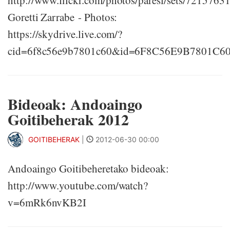
http://www.flickr.com/photos/paresi/sets/721576
Goretti Zarrabe - Photos:
https://skydrive.live.com/?
cid=6f8c56e9b7801c60&id=6F8C56E9B7801C6
Bideoak: Andoaingo
Goitibeherak 2012
GOITIBEHERAK
|
2012-06-30 00:00
Andoaingo Goitibeheretako bideoak:
http://www.youtube.com/watch?
v=6mRk6nvKB2I