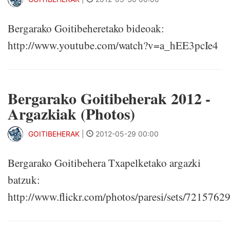
Bergarako Goitibeheretako bideoak:
http://www.youtube.com/watch?v=a_hEE3pcIe4
Bergarako Goitibeherak 2012 -
Argazkiak (Photos)
GOITIBEHERAK
|
2012-05-29 00:00
Bergarako Goitibehera Txapelketako argazki
batzuk:
http://www.flickr.com/photos/paresi/sets/721576