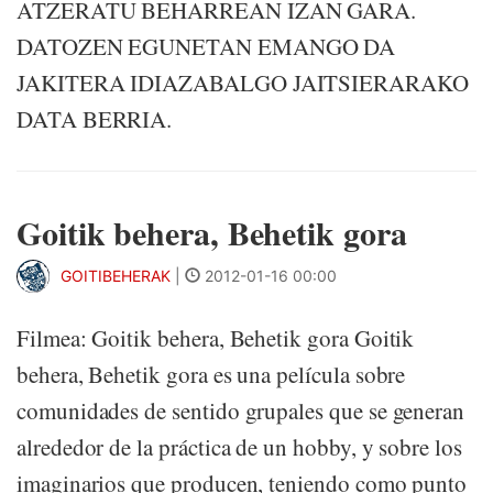
ATZERATU BEHARREAN IZAN GARA.
DATOZEN EGUNETAN EMANGO DA
JAKITERA IDIAZABALGO JAITSIERARAKO
DATA BERRIA.
Goitik behera, Behetik gora
GOITIBEHERAK
|
2012-01-16 00:00
Filmea: Goitik behera, Behetik gora Goitik
behera, Behetik gora es una película sobre
comunidades de sentido grupales que se generan
alrededor de la práctica de un hobby, y sobre los
imaginarios que producen, teniendo como punto