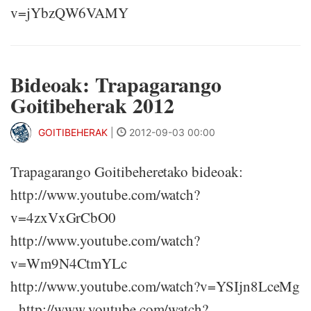
v=jYbzQW6VAMY
Bideoak: Trapagarango
Goitibeherak 2012
GOITIBEHERAK
|
2012-09-03 00:00
Trapagarango Goitibeheretako bideoak:
http://www.youtube.com/watch?
v=4zxVxGrCbO0
http://www.youtube.com/watch?
v=Wm9N4CtmYLc
http://www.youtube.com/watch?v=YSIjn8LceMg
http://www.youtube.com/watch?