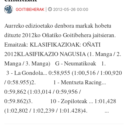
GOITIBEHERAK
|
2012-05-26 00:00
Aurreko edizioetako denbora markak hobetu
dituzte 2012ko Oñatiko Goitibehera jaitsieran.
Emaitzak: KLASIFIKAZIOAK: OÑATI
2012KLASIFIKAZIO NAGUSIA (1. Manga / 2.
Manga / 3. Manga) G - Neumatikoak 1.
3 - La Gondola... 0:58,955 (1:00,516 / 1:00,920
/ 0:58.955)2. 1 - Mentxeta Racing...
0:59,862 (1:03,014 / 0:59,956 /
0:59.862)3. 10 - Zopiloteak ... 1:01,428
(1:02,802 / 1:02,239 / 1:01.428)4. ...