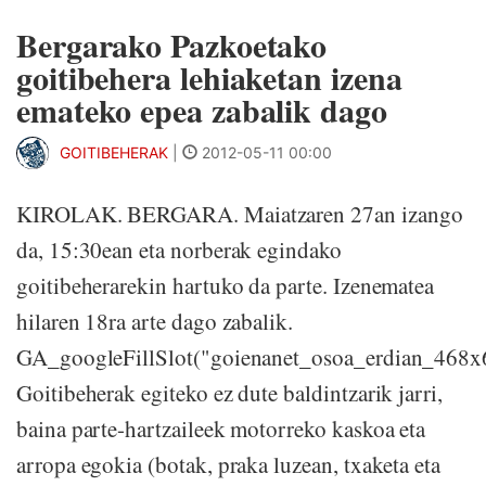
Bergarako Pazkoetako
goitibehera lehiaketan izena
emateko epea zabalik dago
GOITIBEHERAK
|
2012-05-11 00:00
KIROLAK. BERGARA. Maiatzaren 27an izango
da, 15:30ean eta norberak egindako
goitibeherarekin hartuko da parte. Izenematea
hilaren 18ra arte dago zabalik.
GA_googleFillSlot("goienanet_osoa_erdian_468x
Goitibeherak egiteko ez dute baldintzarik jarri,
baina parte-hartzaileek motorreko kaskoa eta
arropa egokia (botak, praka luzean, txaketa eta