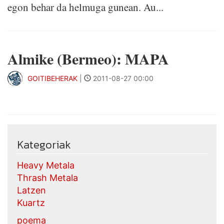
egon behar da helmuga gunean. Au...
Almike (Bermeo): MAPA
GOITIBEHERAK
|
2011-08-27 00:00
Kategoriak
Heavy Metala
Thrash Metala
Latzen
Kuartz
poema