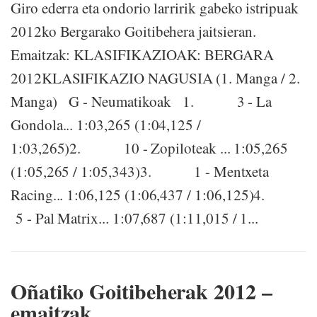
Giro ederra eta ondorio larririk gabeko istripuak
2012ko Bergarako Goitibehera jaitsieran.
Emaitzak: KLASIFIKAZIOAK: BERGARA
2012KLASIFIKAZIO NAGUSIA (1. Manga / 2.
Manga) G - Neumatikoak 1. 3 - La
Gondola... 1:03,265 (1:04,125 /
1:03,265)2. 10 - Zopiloteak ... 1:05,265
(1:05,265 / 1:05,343)3. 1 - Mentxeta
Racing... 1:06,125 (1:06,437 / 1:06,125)4.
5 - Pal Matrix... 1:07,687 (1:11,015 / 1...
Oñatiko Goitibeherak 2012 –
emaitzak