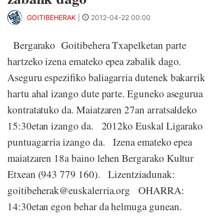
GOITIBEHERAK
|
2012-04-22 00:00
Bergarako Goitibehera Txapelketan parte
hartzeko izena emateko epea zabalik dago.
Aseguru espezifiko baliagarria dutenek bakarrik
hartu ahal izango dute parte. Eguneko asegurua
kontratatuko da. Maiatzaren 27an arratsaldeko
15:30etan izango da. 2012ko Euskal Ligarako
puntuagarria izango da. Izena emateko epea
maiatzaren 18a baino lehen Bergarako Kultur
Etxean (943 779 160). Lizentziadunak:
goitibeherak@euskalerria.org OHARRA:
14:30etan egon behar da helmuga gunean.