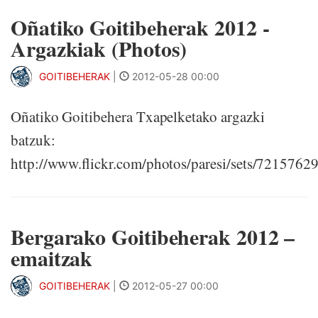
Oñatiko Goitibeherak 2012 -
Argazkiak (Photos)
GOITIBEHERAK
|
2012-05-28 00:00
Oñatiko Goitibehera Txapelketako argazki
batzuk:
http://www.flickr.com/photos/paresi/sets/721576
Bergarako Goitibeherak 2012 –
emaitzak
GOITIBEHERAK
|
2012-05-27 00:00