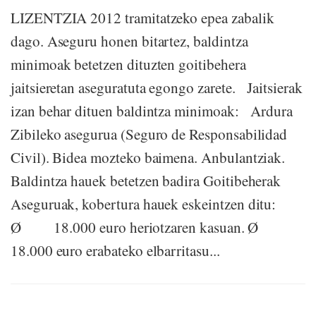
LIZENTZIA 2012 tramitatzeko epea zabalik
dago. Aseguru honen bitartez, baldintza
minimoak betetzen dituzten goitibehera
jaitsieretan aseguratuta egongo zarete. Jaitsierak
izan behar dituen baldintza minimoak: Ardura
Zibileko asegurua (Seguro de Responsabilidad
Civil). Bidea mozteko baimena. Anbulantziak.
Baldintza hauek betetzen badira Goitibeherak
Aseguruak, kobertura hauek eskeintzen ditu:
Ø 18.000 euro heriotzaren kasuan. Ø
18.000 euro erabateko elbarritasu...