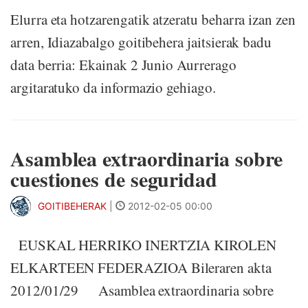
Elurra eta hotzarengatik atzeratu beharra izan zen
arren, Idiazabalgo goitibehera jaitsierak badu
data berria: Ekainak 2 Junio Aurrerago
argitaratuko da informazio gehiago.
Asamblea extraordinaria sobre
cuestiones de seguridad
GOITIBEHERAK
|
2012-02-05 00:00
EUSKAL HERRIKO INERTZIA KIROLEN
ELKARTEEN FEDERAZIOA Bileraren akta
2012/01/29 Asamblea extraordinaria sobre