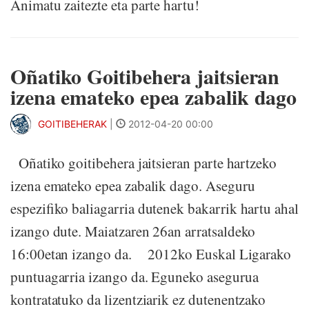
Animatu zaitezte eta parte hartu!
Oñatiko Goitibehera jaitsieran
izena emateko epea zabalik dago
GOITIBEHERAK
|
2012-04-20 00:00
Oñatiko goitibehera jaitsieran parte hartzeko
izena emateko epea zabalik dago. Aseguru
espezifiko baliagarria dutenek bakarrik hartu ahal
izango dute. Maiatzaren 26an arratsaldeko
16:00etan izango da. 2012ko Euskal Ligarako
puntuagarria izango da. Eguneko asegurua
kontratatuko da lizentziarik ez dutenentzako