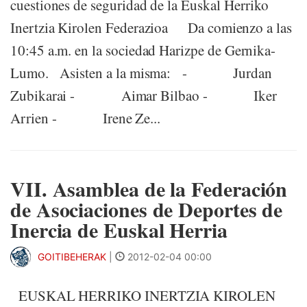
cuestiones de seguridad de la Euskal Herriko
Inertzia Kirolen Federazioa Da comienzo a las
10:45 a.m. en la sociedad Harizpe de Gernika-
Lumo. Asisten a la misma: - Jurdan
Zubikarai - Aimar Bilbao - Iker
Arrien - Irene Ze...
VII. Asamblea de la Federación
de Asociaciones de Deportes de
Inercia de Euskal Herria
GOITIBEHERAK
|
2012-02-04 00:00
EUSKAL HERRIKO INERTZIA KIROLEN