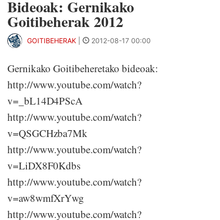
Bideoak: Gernikako
Goitibeherak 2012
GOITIBEHERAK
|
2012-08-17 00:00
Gernikako Goitibeheretako bideoak:
http://www.youtube.com/watch?
v=_bL14D4PScA
http://www.youtube.com/watch?
v=QSGCHzba7Mk
http://www.youtube.com/watch?
v=LiDX8F0Kdbs
http://www.youtube.com/watch?
v=aw8wmfXrYwg
http://www.youtube.com/watch?