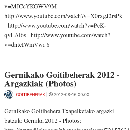
v=MJCcYKGWV9M
http://www.youtube.com/watch?v=X0rxgJ2rsPk
http://www.youtube.com/watch?v=PcK-
qvLAi6s http://www.youtube.com/watch?
v=dnteIWmVwqY
Gernikako Goitibeherak 2012 -
Argazkiak (Photos)
GOITIBEHERAK
|
2012-08-16 00:00
Gernikako Goitibehera Txapelketako argazki
batzuk: Gernika 2012 - Photos: