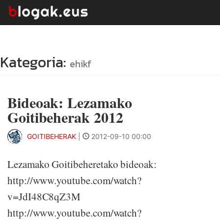
Kategoria:
ehikf
Bideoak: Lezamako
Goitibeherak 2012
GOITIBEHERAK
|
2012-09-10 00:00
Lezamako Goitibeheretako bideoak:
http://www.youtube.com/watch?
v=JdI48C8qZ3M
http://www.youtube.com/watch?