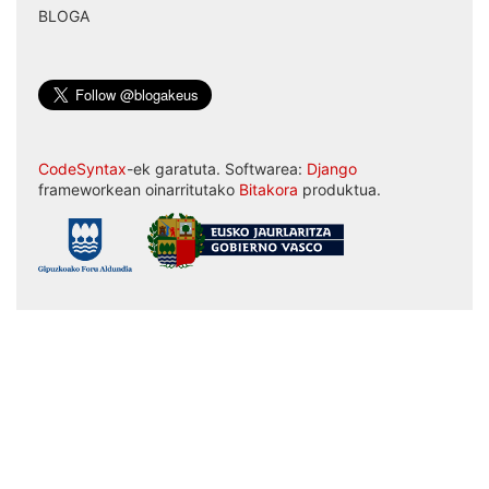
BLOGA
CodeSyntax
-ek garatuta. Softwarea:
Django
frameworkean oinarritutako
Bitakora
produktua.