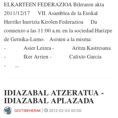
ELKARTEEN FEDERAZIOA Bileraren akta
2011/12/17 VII. Asamblea de la Euskal
Herriko Inertzia Kirolen Federazioa Da
comienzo a las 11:00 a.m. en la sociedad Harizpe
de Gernika-Lumo. Asisten a la misma:
- Asier Leizea - Aritza Kastresana
- Iker Arrien - Calixto Garcia
- ...
IDIAZABAL ATZERATUA -
IDIAZABAL APLAZADA
GOITIBEHERAK
|
2012-02-03 00:00