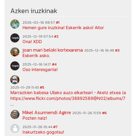
Azken iruzkinak
2026-02-16 08:57
#1
Hemen gure iruzkina! Eskerrik asko! Aitor
2025-12-19 07:54
#2
Ona! XDD
joan mari beloki kortexarena
2025-12-16 16:49
#3
Eskerrik asko.
2025-12-16 14:17
#4
Oso interesgarria!
2025-11-29 11:43
#5
Marrazkien babesa Uliako auzo elkarteari - Aketz etxea (argaz
https://www.flickr.com/photos/38892589@N02/albums/7217
...
Mikel Asurmendi Agirre
2025-11-26 11:59
#6
Pozten naiz!
2025-11-26 10:44
#7
Irakurtzeko gogotsu!