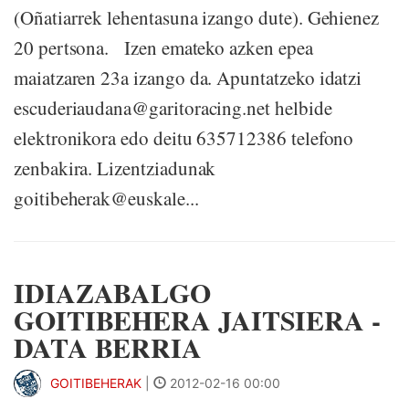
(Oñatiarrek lehentasuna izango dute). Gehienez
20 pertsona. Izen emateko azken epea
maiatzaren 23a izango da. Apuntatzeko idatzi
escuderiaudana@garitoracing.net helbide
elektronikora edo deitu 635712386 telefono
zenbakira. Lizentziadunak
goitibeherak@euskale...
IDIAZABALGO
GOITIBEHERA JAITSIERA -
DATA BERRIA
GOITIBEHERAK
|
2012-02-16 00:00