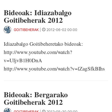
Bideoak: Idiazabalgo
Goitibeherak 2012
GOITIBEHERAK
|
2012-06-02 00:00
Idiazabalgo Goitibeheretako bideoak:
http://www.youtube.com/watch?
v=UIjvB1H0DnA
http://www.youtube.com/watch?v=lZagSfkBIhs
Bideoak: Bergarako
Goitibeherak 2012
GOITIBEHERAK
|
2012-05-30 00:00