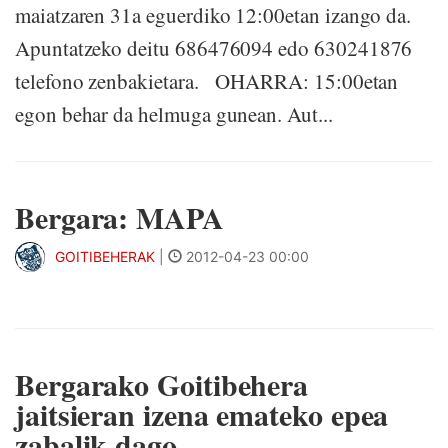
maiatzaren 31a eguerdiko 12:00etan izango da.
Apuntatzeko deitu 686476094 edo 630241876
telefono zenbakietara. OHARRA: 15:00etan
egon behar da helmuga gunean. Aut...
Bergara: MAPA
GOITIBEHERAK
|
2012-04-23 00:00
Bergarako Goitibehera
jaitsieran izena emateko epea
zabalik dago