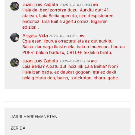
Juan Luis Zabala
2025-02-04 09:33
#8
Hala da, begi zorrotza duzu. Aurkitu dut: 41.
atalean, Laia Beitia ageri da, nire despistearen
ondorioz, Lisa Beitia agertu ordez. Bigarren
edizior...
Angelu Villa
2025-02-03 21:11
#9
Egia esan, liburua orraztatu eta ez dut aurkitu!
Baina ziur nago ikusi nuela, irakurri nuenean. Lburua
PDF-n baldin baduzu, CRTL+F teklekin bilatu.
Juan Luis Zabala
2025-02-03 12:14
#10
Laia Beitia? Aipatu dut inoiz nik Laia Beitia? Non?
Hala izan bada, ez daukat gogoan, eta ez dakit
nola gertatu den, baina, izatekotan, ohartu gabe.
JARRI HARREMANETAN
|
ZER DA
|