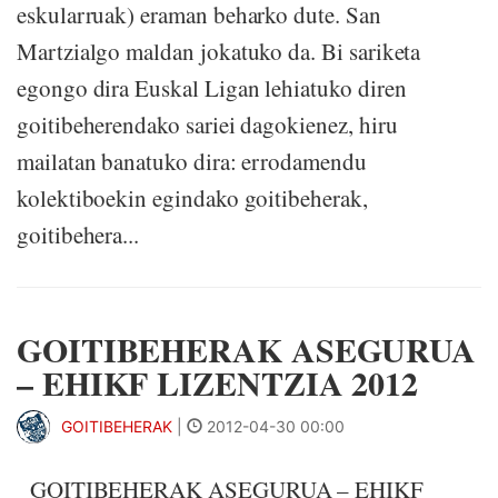
eskularruak) eraman beharko dute. San
Martzialgo maldan jokatuko da. Bi sariketa
egongo dira Euskal Ligan lehiatuko diren
goitibeherendako sariei dagokienez, hiru
mailatan banatuko dira: errodamendu
kolektiboekin egindako goitibeherak,
goitibehera...
GOITIBEHERAK ASEGURUA
– EHIKF LIZENTZIA 2012
GOITIBEHERAK
|
2012-04-30 00:00
GOITIBEHERAK ASEGURUA – EHIKF