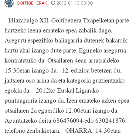
GOITIBEHERAK
|
2012-01-13 00:00
Idiazabalgo XII. Goitibehera Txapelketan parte
hartzeko izena emateko epea zabalik dago.
Aseguru espezifiko baliagarria dutenek bakarrik
hartu ahal izango dute parte. Eguneko asegurua
kontratatuko da. Otsailaren 4ean arratsaldeko
15:30etan izango da. 12. edizioa betetzen du,
jaitsiera oso arina da eta kategoria guztientzako
egokia da. 2012ko Euskal Ligarako
puntuagarria izango da. Izen emateko azken epea
otsailaren 2a eguerdiko 12:00etan izango da.
Apuntatzeko deitu 686476094 edo 630241876
telefono zenbakietara. OHARRA: 14:30etan