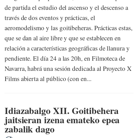
de partida el estudio del ascenso y el descenso a
través de dos eventos y prácticas, el
aeromodelismo y las goitibeheras. Prácticas estas,
que se dan al aire libre y que se establecen en
relación a características geográficas de llanura y
pendiente. El día 24 a las 20h, en Filmoteca de
Navarra, habrá una sesión dedicada al Proyecto X
Films abierta al público (con en...
Idiazabalgo XII. Goitibehera
jaitsieran izena emateko epea
zabalik dago