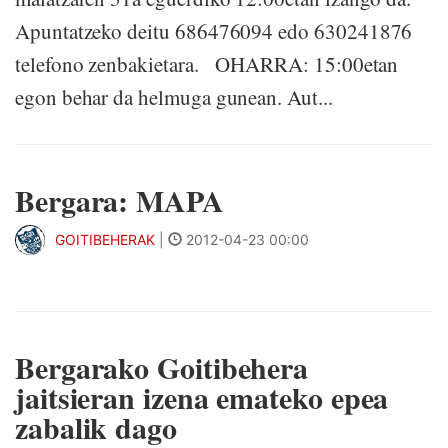
Apuntatzeko deitu 686476094 edo 630241876
telefono zenbakietara. OHARRA: 15:00etan
egon behar da helmuga gunean. Aut...
Bergara: MAPA
GOITIBEHERAK
|
2012-04-23 00:00
Bergarako Goitibehera
jaitsieran izena emateko epea
zabalik dago