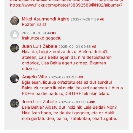
https://www.flickr.com/photos/38892589@N02/albums/7217
...
Mikel Asurmendi Agirre
2025-11-26 11:59
#6
Pozten naiz!
2025-11-26 10:44
#7
Irakurtzeko gogotsu!
Juan Luis Zabala
2025-02-04 09:33
#8
Hala da, begi zorrotza duzu. Aurkitu dut: 41.
atalean, Laia Beitia ageri da, nire despistearen
ondorioz, Lisa Beitia agertu ordez. Bigarren
edizior...
Angelu Villa
2025-02-03 21:11
#9
Egia esan, liburua orraztatu eta ez dut aurkitu!
Baina ziur nago ikusi nuela, irakurri nuenean. Lburua
PDF-n baldin baduzu, CRTL+F teklekin bilatu.
Juan Luis Zabala
2025-02-03 12:14
#10
Laia Beitia? Aipatu dut inoiz nik Laia Beitia? Non?
Hala izan bada, ez daukat gogoan, eta ez dakit
nola gertatu den, baina, izatekotan, ohartu gabe.