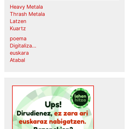
Heavy Metala
Thrash Metala
Latzen
Kuartz
poema
Digitaliza...
euskara
Atabal