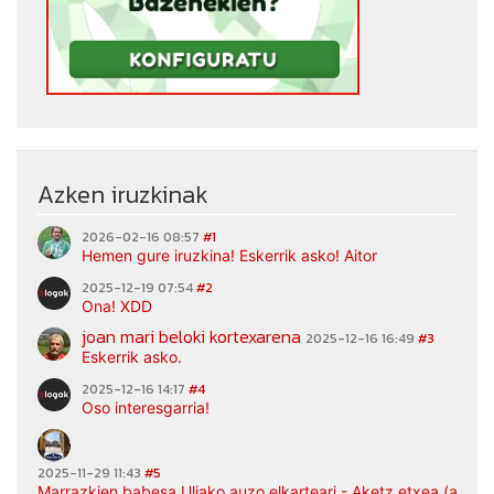
Azken iruzkinak
2026-02-16 08:57
#1
Hemen gure iruzkina! Eskerrik asko! Aitor
2025-12-19 07:54
#2
Ona! XDD
joan mari beloki kortexarena
2025-12-16 16:49
#3
Eskerrik asko.
2025-12-16 14:17
#4
Oso interesgarria!
2025-11-29 11:43
#5
Marrazkien babesa Uliako auzo elkarteari - Aketz etxea (argaz