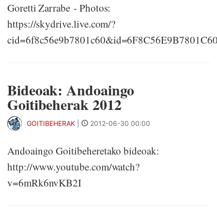
Goretti Zarrabe - Photos:
https://skydrive.live.com/?
cid=6f8c56e9b7801c60&id=6F8C56E9B7801C6
Bideoak: Andoaingo
Goitibeherak 2012
GOITIBEHERAK
|
2012-06-30 00:00
Andoaingo Goitibeheretako bideoak:
http://www.youtube.com/watch?
v=6mRk6nvKB2I