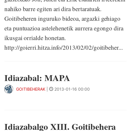
nahiko barre egiten ari dira bertaratuak.
Goitibeheren inguruko bideoa, argazki gehiago
eta puntuazioa astelehenetik aurrera egongo dira
ikusgai orrialde honetan.
http://goierri.hitza.info/2013/02/02/goitibeher...
Idiazabal: MAPA
GOITIBEHERAK
|
2013-01-16 00:00
Idiazabalgo XIII. Goitibehera