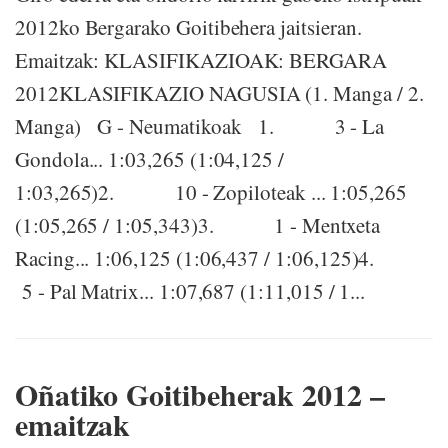
2012ko Bergarako Goitibehera jaitsieran.
Emaitzak: KLASIFIKAZIOAK: BERGARA
2012KLASIFIKAZIO NAGUSIA (1. Manga / 2.
Manga) G - Neumatikoak 1. 3 - La
Gondola... 1:03,265 (1:04,125 /
1:03,265)2. 10 - Zopiloteak ... 1:05,265
(1:05,265 / 1:05,343)3. 1 - Mentxeta
Racing... 1:06,125 (1:06,437 / 1:06,125)4.
5 - Pal Matrix... 1:07,687 (1:11,015 / 1...
Oñatiko Goitibeherak 2012 –
emaitzak