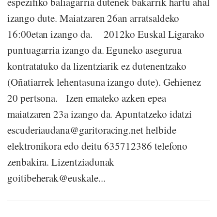
espezifiko baliagarria dutenek bakarrik hartu ahal
izango dute. Maiatzaren 26an arratsaldeko
16:00etan izango da. 2012ko Euskal Ligarako
puntuagarria izango da. Eguneko asegurua
kontratatuko da lizentziarik ez dutenentzako
(Oñatiarrek lehentasuna izango dute). Gehienez
20 pertsona. Izen emateko azken epea
maiatzaren 23a izango da. Apuntatzeko idatzi
escuderiaudana@garitoracing.net helbide
elektronikora edo deitu 635712386 telefono
zenbakira. Lizentziadunak
goitibeherak@euskale...