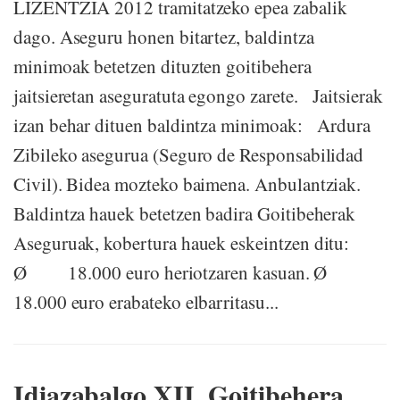
LIZENTZIA 2012 tramitatzeko epea zabalik
dago. Aseguru honen bitartez, baldintza
minimoak betetzen dituzten goitibehera
jaitsieretan aseguratuta egongo zarete. Jaitsierak
izan behar dituen baldintza minimoak: Ardura
Zibileko asegurua (Seguro de Responsabilidad
Civil). Bidea mozteko baimena. Anbulantziak.
Baldintza hauek betetzen badira Goitibeherak
Aseguruak, kobertura hauek eskeintzen ditu:
Ø 18.000 euro heriotzaren kasuan. Ø
18.000 euro erabateko elbarritasu...
Idiazabalgo XII. Goitibehera