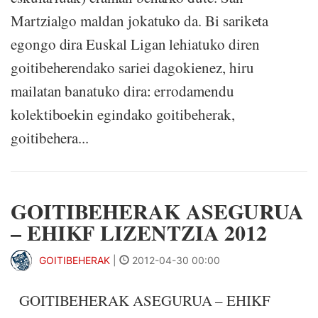
Martzialgo maldan jokatuko da. Bi sariketa
egongo dira Euskal Ligan lehiatuko diren
goitibeherendako sariei dagokienez, hiru
mailatan banatuko dira: errodamendu
kolektiboekin egindako goitibeherak,
goitibehera...
GOITIBEHERAK ASEGURUA
– EHIKF LIZENTZIA 2012
GOITIBEHERAK
|
2012-04-30 00:00
GOITIBEHERAK ASEGURUA – EHIKF