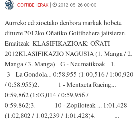
GOITIBEHERAK
|
2012-05-26 00:00
Aurreko edizioetako denbora markak hobetu
dituzte 2012ko Oñatiko Goitibehera jaitsieran.
Emaitzak: KLASIFIKAZIOAK: OÑATI
2012KLASIFIKAZIO NAGUSIA (1. Manga / 2.
Manga / 3. Manga) G - Neumatikoak 1.
3 - La Gondola... 0:58,955 (1:00,516 / 1:00,920
/ 0:58.955)2. 1 - Mentxeta Racing...
0:59,862 (1:03,014 / 0:59,956 /
0:59.862)3. 10 - Zopiloteak ... 1:01,428
(1:02,802 / 1:02,239 / 1:01.428)4. ...