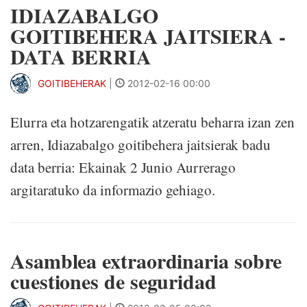
IDIAZABALGO
GOITIBEHERA JAITSIERA -
DATA BERRIA
GOITIBEHERAK
|
2012-02-16 00:00
Elurra eta hotzarengatik atzeratu beharra izan zen
arren, Idiazabalgo goitibehera jaitsierak badu
data berria: Ekainak 2 Junio Aurrerago
argitaratuko da informazio gehiago.
Asamblea extraordinaria sobre
cuestiones de seguridad