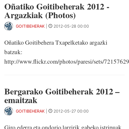
Oñatiko Goitibeherak 2012 -
Argazkiak (Photos)
GOITIBEHERAK
|
2012-05-28 00:00
Oñatiko Goitibehera Txapelketako argazki
batzuk:
http://www.flickr.com/photos/paresi/sets/721576
Bergarako Goitibeherak 2012 –
emaitzak
GOITIBEHERAK
|
2012-05-27 00:00
Giro ederra eta ondorio larririk gabeko istripuak