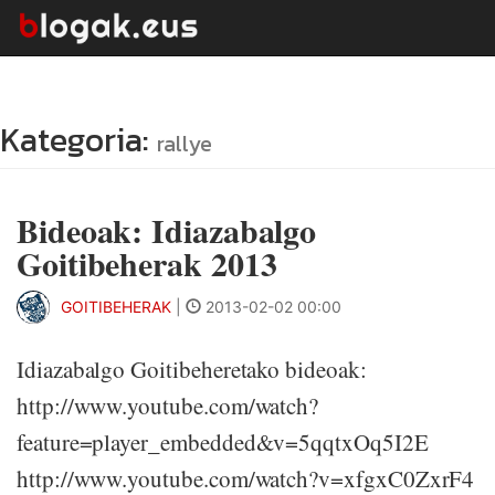
Kategoria:
rallye
Bideoak: Idiazabalgo
Goitibeherak 2013
GOITIBEHERAK
|
2013-02-02 00:00
Idiazabalgo Goitibeheretako bideoak:
http://www.youtube.com/watch?
feature=player_embedded&v=5qqtxOq5I2E
http://www.youtube.com/watch?v=xfgxC0ZxrF4