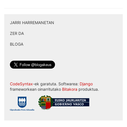
JARRI HARREMANETAN
|
ZER DA
|
BLOGA
CodeSyntax
-ek garatuta. Softwarea:
Django
frameworkean oinarritutako
Bitakora
produktua.