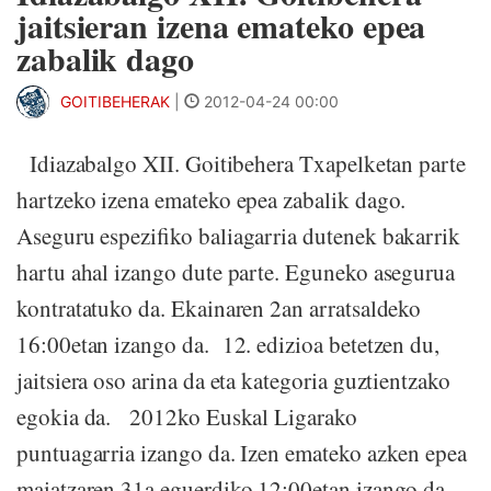
jaitsieran izena emateko epea
zabalik dago
GOITIBEHERAK
|
2012-04-24 00:00
Idiazabalgo XII. Goitibehera Txapelketan parte
hartzeko izena emateko epea zabalik dago.
Aseguru espezifiko baliagarria dutenek bakarrik
hartu ahal izango dute parte. Eguneko asegurua
kontratatuko da. Ekainaren 2an arratsaldeko
16:00etan izango da. 12. edizioa betetzen du,
jaitsiera oso arina da eta kategoria guztientzako
egokia da. 2012ko Euskal Ligarako
puntuagarria izango da. Izen emateko azken epea
maiatzaren 31a eguerdiko 12:00etan izango da.