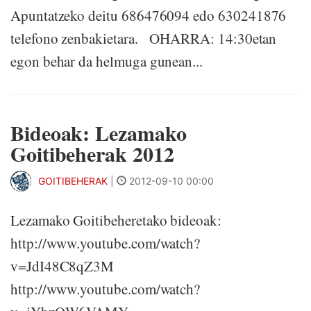
Apuntatzeko deitu 686476094 edo 630241876
telefono zenbakietara. OHARRA: 14:30etan
egon behar da helmuga gunean...
Bideoak: Lezamako
Goitibeherak 2012
GOITIBEHERAK
|
2012-09-10 00:00
Lezamako Goitibeheretako bideoak:
http://www.youtube.com/watch?
v=JdI48C8qZ3M
http://www.youtube.com/watch?