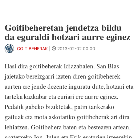
Goitibeheretan jendetza bildu
da eguraldi hotzari aurre eginez
GOITIBEHERAK
|
2013-02-02 00:00
Hasi dira goitibeherak Idiazabalen. San Blas
jaietako bereizgarri izaten diren goitibeherek
aurten ere jende dezente inguratu dute, hotzari eta
tarteka kazkabar eta euriari ere aurre eginez.
Pedalik gabeko bizikletak, patin tankerako
gailuak eta mota askotariko goitibeherak ari dira
lehiatzen. Goitibehera baten eta bestearen artean,
gaztetxeko Jon, Julen eta Erik esatarien irteerekin