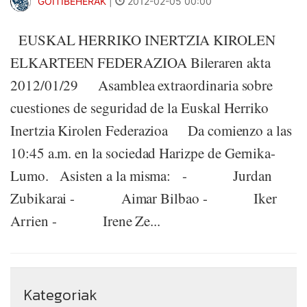
GOITIBEHERAK
|
2012-02-05 00:00
EUSKAL HERRIKO INERTZIA KIROLEN
ELKARTEEN FEDERAZIOA Bileraren akta
2012/01/29 Asamblea extraordinaria sobre
cuestiones de seguridad de la Euskal Herriko
Inertzia Kirolen Federazioa Da comienzo a las
10:45 a.m. en la sociedad Harizpe de Gernika-
Lumo. Asisten a la misma: - Jurdan
Zubikarai - Aimar Bilbao - Iker
Arrien - Irene Ze...
Kategoriak