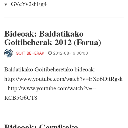
v=GVcYv2shEg4
Bideoak: Baldatikako
Goitibeherak 2012 (Forua)
GOITIBEHERAK
|
2012-08-19 00:00
Baldatikako Goitibeheretako bideoak:
http://www.youtube.com/watch?v=EXo6DitRgsk
http://www.youtube.com/watch?v=--
KCB5G6CT8
Bideoak: Gernikako