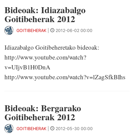
Bideoak: Idiazabalgo
Goitibeherak 2012
GOITIBEHERAK
|
2012-06-02 00:00
Idiazabalgo Goitibeheretako bideoak:
http://www.youtube.com/watch?
v=UIjvB1H0DnA
http://www.youtube.com/watch?v=lZagSfkBIhs
Bideoak: Bergarako
Goitibeherak 2012
GOITIBEHERAK
|
2012-05-30 00:00