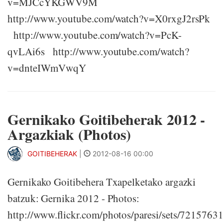
v=MJCcYKGWV9M
http://www.youtube.com/watch?v=X0rxgJ2rsPk
http://www.youtube.com/watch?v=PcK-
qvLAi6s http://www.youtube.com/watch?
v=dnteIWmVwqY
Gernikako Goitibeherak 2012 -
Argazkiak (Photos)
GOITIBEHERAK
|
2012-08-16 00:00
Gernikako Goitibehera Txapelketako argazki
batzuk: Gernika 2012 - Photos:
http://www.flickr.com/photos/paresi/sets/721576