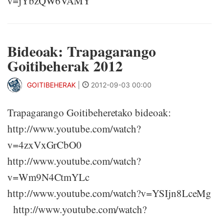
v=jYbzQW6VAMY
Bideoak: Trapagarango
Goitibeherak 2012
GOITIBEHERAK
|
2012-09-03 00:00
Trapagarango Goitibeheretako bideoak:
http://www.youtube.com/watch?
v=4zxVxGrCbO0
http://www.youtube.com/watch?
v=Wm9N4CtmYLc
http://www.youtube.com/watch?v=YSIjn8LceMg
http://www.youtube.com/watch?