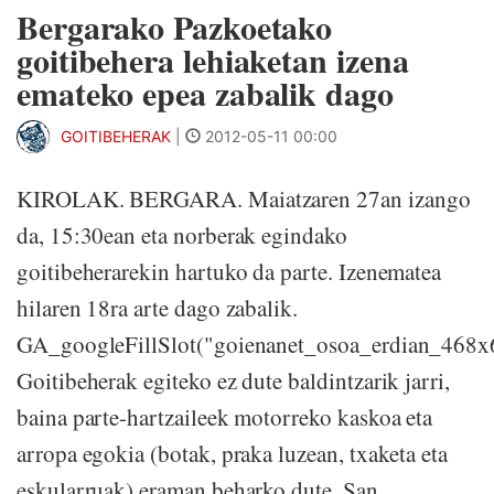
Bergarako Pazkoetako
goitibehera lehiaketan izena
emateko epea zabalik dago
GOITIBEHERAK
|
2012-05-11 00:00
KIROLAK. BERGARA. Maiatzaren 27an izango
da, 15:30ean eta norberak egindako
goitibeherarekin hartuko da parte. Izenematea
hilaren 18ra arte dago zabalik.
GA_googleFillSlot("goienanet_osoa_erdian_468x
Goitibeherak egiteko ez dute baldintzarik jarri,
baina parte-hartzaileek motorreko kaskoa eta
arropa egokia (botak, praka luzean, txaketa eta
eskularruak) eraman beharko dute. San