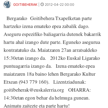
GOITIBEHERAK
|
2012-04-22 00:00
Bergarako Goitibehera Txapelketan parte
hartzeko izena emateko epea zabalik dago.
Aseguru espezifiko baliagarria dutenek bakarrik
hartu ahal izango dute parte. Eguneko asegurua
kontratatuko da. Maiatzaren 27an arratsaldeko
15:30etan izango da. 2012ko Euskal Ligarako
puntuagarria izango da. Izena emateko epea
maiatzaren 18a baino lehen Bergarako Kultur
Etxean (943 779 160). Lizentziadunak:
goitibeherak@euskalerria.org OHARRA:
14:30etan egon behar da helmuga gunean.
Animatu zaitezte eta parte hartu!