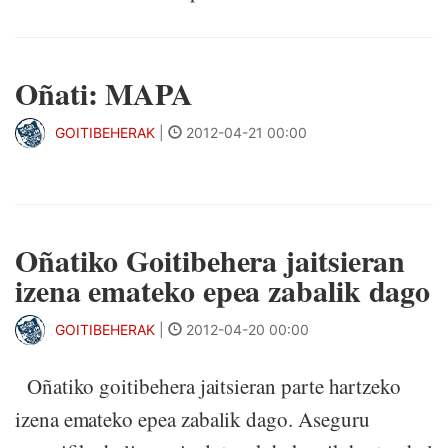
Oñati: MAPA
GOITIBEHERAK
|
2012-04-21 00:00
Oñatiko Goitibehera jaitsieran
izena emateko epea zabalik dago
GOITIBEHERAK
|
2012-04-20 00:00
Oñatiko goitibehera jaitsieran parte hartzeko
izena emateko epea zabalik dago. Aseguru