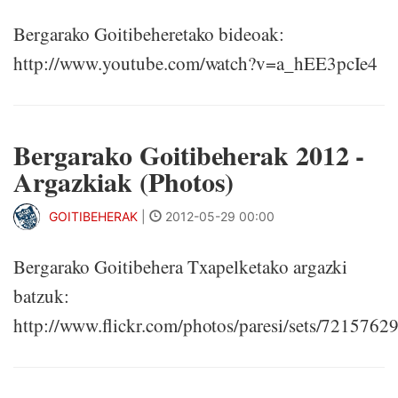
Bergarako Goitibeheretako bideoak:
http://www.youtube.com/watch?v=a_hEE3pcIe4
Bergarako Goitibeherak 2012 -
Argazkiak (Photos)
GOITIBEHERAK
|
2012-05-29 00:00
Bergarako Goitibehera Txapelketako argazki
batzuk:
http://www.flickr.com/photos/paresi/sets/721576