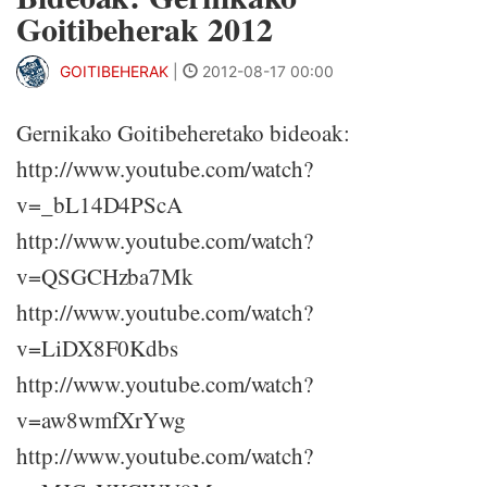
Goitibeherak 2012
GOITIBEHERAK
|
2012-08-17 00:00
Gernikako Goitibeheretako bideoak:
http://www.youtube.com/watch?
v=_bL14D4PScA
http://www.youtube.com/watch?
v=QSGCHzba7Mk
http://www.youtube.com/watch?
v=LiDX8F0Kdbs
http://www.youtube.com/watch?
v=aw8wmfXrYwg
http://www.youtube.com/watch?