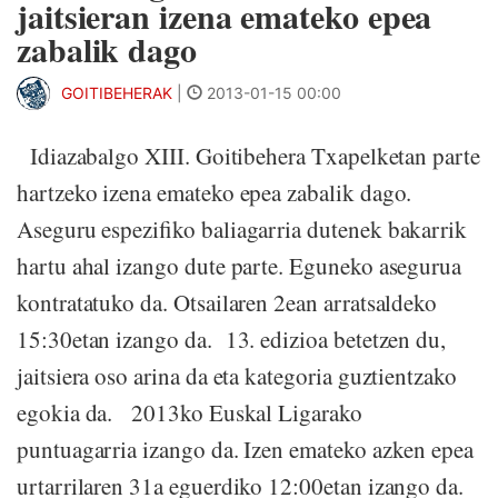
jaitsieran izena emateko epea
zabalik dago
GOITIBEHERAK
|
2013-01-15 00:00
Idiazabalgo XIII. Goitibehera Txapelketan parte
hartzeko izena emateko epea zabalik dago.
Aseguru espezifiko baliagarria dutenek bakarrik
hartu ahal izango dute parte. Eguneko asegurua
kontratatuko da. Otsailaren 2ean arratsaldeko
15:30etan izango da. 13. edizioa betetzen du,
jaitsiera oso arina da eta kategoria guztientzako
egokia da. 2013ko Euskal Ligarako
puntuagarria izango da. Izen emateko azken epea
urtarrilaren 31a eguerdiko 12:00etan izango da.