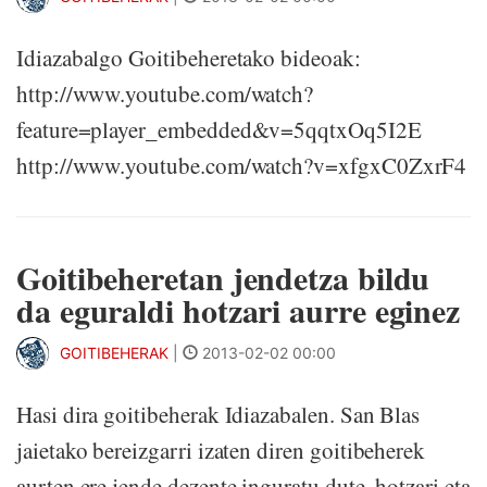
Idiazabalgo Goitibeheretako bideoak:
http://www.youtube.com/watch?
feature=player_embedded&v=5qqtxOq5I2E
http://www.youtube.com/watch?v=xfgxC0ZxrF4
Goitibeheretan jendetza bildu
da eguraldi hotzari aurre eginez
GOITIBEHERAK
|
2013-02-02 00:00
Hasi dira goitibeherak Idiazabalen. San Blas
jaietako bereizgarri izaten diren goitibeherek
aurten ere jende dezente inguratu dute, hotzari eta