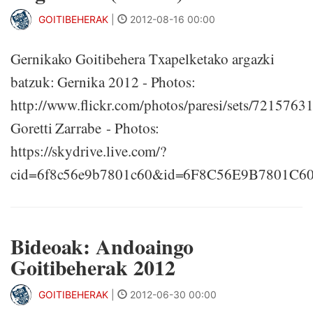
GOITIBEHERAK
|
2012-08-16 00:00
Gernikako Goitibehera Txapelketako argazki
batzuk: Gernika 2012 - Photos:
http://www.flickr.com/photos/paresi/sets/721576
Goretti Zarrabe - Photos:
https://skydrive.live.com/?
cid=6f8c56e9b7801c60&id=6F8C56E9B7801C6
Bideoak: Andoaingo
Goitibeherak 2012
GOITIBEHERAK
|
2012-06-30 00:00