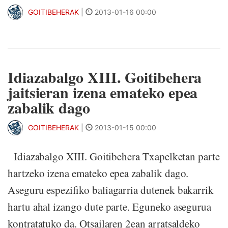
GOITIBEHERAK
|
2013-01-16 00:00
Idiazabalgo XIII. Goitibehera
jaitsieran izena emateko epea
zabalik dago
GOITIBEHERAK
|
2013-01-15 00:00
Idiazabalgo XIII. Goitibehera Txapelketan parte
hartzeko izena emateko epea zabalik dago.
Aseguru espezifiko baliagarria dutenek bakarrik
hartu ahal izango dute parte. Eguneko asegurua
kontratatuko da. Otsailaren 2ean arratsaldeko