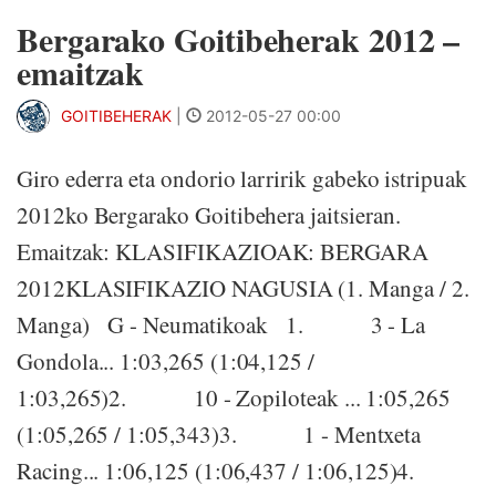
Bergarako Goitibeherak 2012 –
emaitzak
GOITIBEHERAK
|
2012-05-27 00:00
Giro ederra eta ondorio larririk gabeko istripuak
2012ko Bergarako Goitibehera jaitsieran.
Emaitzak: KLASIFIKAZIOAK: BERGARA
2012KLASIFIKAZIO NAGUSIA (1. Manga / 2.
Manga) G - Neumatikoak 1. 3 - La
Gondola... 1:03,265 (1:04,125 /
1:03,265)2. 10 - Zopiloteak ... 1:05,265
(1:05,265 / 1:05,343)3. 1 - Mentxeta
Racing... 1:06,125 (1:06,437 / 1:06,125)4.