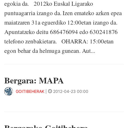
egokia da. 2012ko Euskal Ligarako
puntuagarria izango da. Izen emateko azken epea
maiatzaren 31a eguerdiko 12:00etan izango da.
Apuntatzeko deitu 686476094 edo 630241876
telefono zenbakietara. OHARRA: 15:00etan
egon behar da helmuga gunean. Aut...
Bergara: MAPA
GOITIBEHERAK
|
2012-04-23 00:00
Bergarako Goitibehera