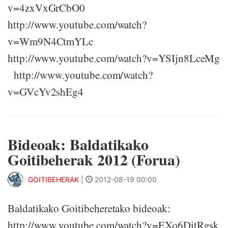
v=4zxVxGrCbO0
http://www.youtube.com/watch?
v=Wm9N4CtmYLc
http://www.youtube.com/watch?v=YSIjn8LceMg
http://www.youtube.com/watch?
v=GVcYv2shEg4
Bideoak: Baldatikako
Goitibeherak 2012 (Forua)
GOITIBEHERAK
|
2012-08-19 00:00
Baldatikako Goitibeheretako bideoak:
http://www.youtube.com/watch?v=EXo6DitRgsk