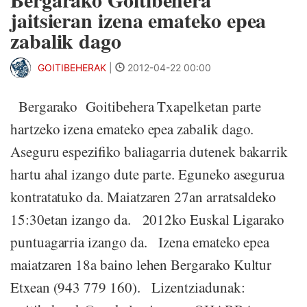
jaitsieran izena emateko epea
zabalik dago
GOITIBEHERAK
|
2012-04-22 00:00
Bergarako Goitibehera Txapelketan parte
hartzeko izena emateko epea zabalik dago.
Aseguru espezifiko baliagarria dutenek bakarrik
hartu ahal izango dute parte. Eguneko asegurua
kontratatuko da. Maiatzaren 27an arratsaldeko
15:30etan izango da. 2012ko Euskal Ligarako
puntuagarria izango da. Izena emateko epea
maiatzaren 18a baino lehen Bergarako Kultur
Etxean (943 779 160). Lizentziadunak: