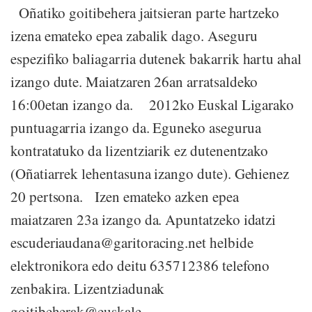
Oñatiko goitibehera jaitsieran parte hartzeko
izena emateko epea zabalik dago. Aseguru
espezifiko baliagarria dutenek bakarrik hartu ahal
izango dute. Maiatzaren 26an arratsaldeko
16:00etan izango da. 2012ko Euskal Ligarako
puntuagarria izango da. Eguneko asegurua
kontratatuko da lizentziarik ez dutenentzako
(Oñatiarrek lehentasuna izango dute). Gehienez
20 pertsona. Izen emateko azken epea
maiatzaren 23a izango da. Apuntatzeko idatzi
escuderiaudana@garitoracing.net helbide
elektronikora edo deitu 635712386 telefono
zenbakira. Lizentziadunak
goitibeherak@euskale...