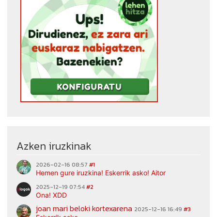
Azken iruzkinak
2026-02-16 08:57
#1
Hemen gure iruzkina! Eskerrik asko! Aitor
2025-12-19 07:54
#2
Ona! XDD
joan mari beloki kortexarena
2025-12-16 16:49
#3