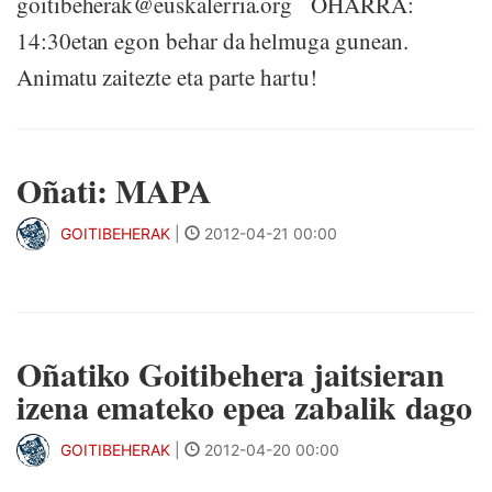
goitibeherak@euskalerria.org OHARRA:
14:30etan egon behar da helmuga gunean.
Animatu zaitezte eta parte hartu!
Oñati: MAPA
GOITIBEHERAK
|
2012-04-21 00:00
Oñatiko Goitibehera jaitsieran
izena emateko epea zabalik dago
GOITIBEHERAK
|
2012-04-20 00:00