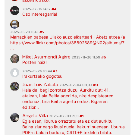
Eskerrik asko.
2025-12-16 14:17
#4
Oso interesgarria!
2025-11-29 11:43
#5
Marrazkien babesa Uliako auzo elkarteari - Aketz etxea (argaz
https://www.flickr.com/photos/38892589@N02/albums/7217
...
Mikel Asurmendi Agirre
2025-11-26 11:59
#6
Pozten naiz!
2025-11-26 10:44
#7
Irakurtzeko gogotsu!
Juan Luis Zabala
2025-02-04 09:33
#8
Hala da, begi zorrotza duzu. Aurkitu dut: 41.
atalean, Laia Beitia ageri da, nire despistearen
ondorioz, Lisa Beitia agertu ordez. Bigarren
edizior...
Angelu Villa
2025-02-03 21:11
#9
Egia esan, liburua orraztatu eta ez dut aurkitu!
Baina ziur nago ikusi nuela, irakurri nuenean. Lburua
PDF-n baldin baduzu, CRTL+F teklekin bilatu.