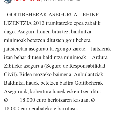
GOITIBEHERAK ASEGURUA – EHIKF
LIZENTZIA 2012 tramitatzeko epea zabalik
dago. Aseguru honen bitartez, baldintza
minimoak betetzen dituzten goitibehera
jaitsieretan aseguratuta egongo zarete. Jaitsierak
izan behar dituen baldintza minimoak: Ardura
Zibileko asegurua (Seguro de Responsabilidad
Civil). Bidea mozteko baimena. Anbulantziak.
Baldintza hauek betetzen badira Goitibeherak
Aseguruak, kobertura hauek eskeintzen ditu:
Ø 18.000 euro heriotzaren kasuan. Ø
18.000 euro erabateko elbarritasu...