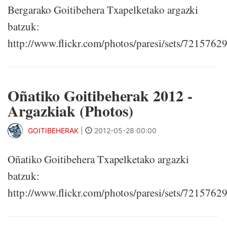
Bergarako Goitibehera Txapelketako argazki
batzuk:
http://www.flickr.com/photos/paresi/sets/721576
Oñatiko Goitibeherak 2012 -
Argazkiak (Photos)
GOITIBEHERAK
|
2012-05-28 00:00
Oñatiko Goitibehera Txapelketako argazki
batzuk:
http://www.flickr.com/photos/paresi/sets/721576