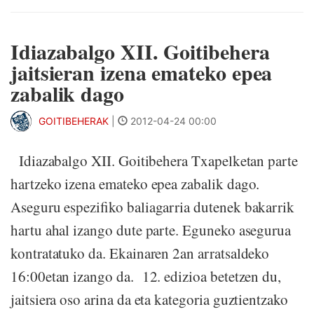
Idiazabalgo XII. Goitibehera
jaitsieran izena emateko epea
zabalik dago
GOITIBEHERAK
|
2012-04-24 00:00
Idiazabalgo XII. Goitibehera Txapelketan parte
hartzeko izena emateko epea zabalik dago.
Aseguru espezifiko baliagarria dutenek bakarrik
hartu ahal izango dute parte. Eguneko asegurua
kontratatuko da. Ekainaren 2an arratsaldeko
16:00etan izango da. 12. edizioa betetzen du,
jaitsiera oso arina da eta kategoria guztientzako