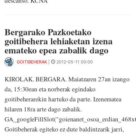
descanso. KCNA
Bergarako Pazkoetako
goitibehera lehiaketan izena
emateko epea zabalik dago
GOITIBEHERAK
|
2012-05-11 00:00
KIROLAK. BERGARA. Maiatzaren 27an izango
da, 15:30ean eta norberak egindako
goitibeherarekin hartuko da parte. Izenematea
hilaren 18ra arte dago zabalik.
GA_googleFillSlot("goienanet_osoa_erdian_468x
Goitibeherak egiteko ez dute baldintzarik jarri,