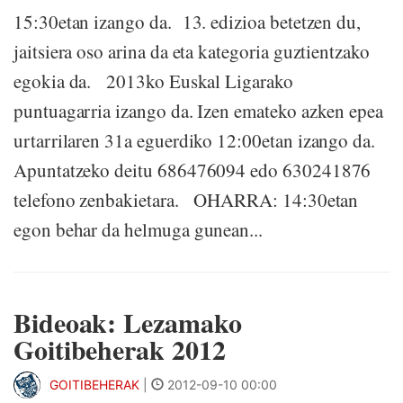
15:30etan izango da. 13. edizioa betetzen du,
jaitsiera oso arina da eta kategoria guztientzako
egokia da. 2013ko Euskal Ligarako
puntuagarria izango da. Izen emateko azken epea
urtarrilaren 31a eguerdiko 12:00etan izango da.
Apuntatzeko deitu 686476094 edo 630241876
telefono zenbakietara. OHARRA: 14:30etan
egon behar da helmuga gunean...
Bideoak: Lezamako
Goitibeherak 2012
GOITIBEHERAK
|
2012-09-10 00:00