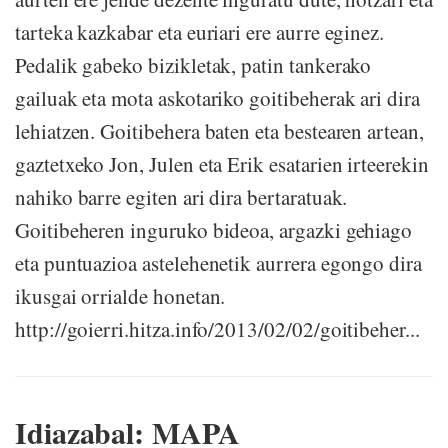
tarteka kazkabar eta euriari ere aurre eginez.
Pedalik gabeko bizikletak, patin tankerako
gailuak eta mota askotariko goitibeherak ari dira
lehiatzen. Goitibehera baten eta bestearen artean,
gaztetxeko Jon, Julen eta Erik esatarien irteerekin
nahiko barre egiten ari dira bertaratuak.
Goitibeheren inguruko bideoa, argazki gehiago
eta puntuazioa astelehenetik aurrera egongo dira
ikusgai orrialde honetan.
http://goierri.hitza.info/2013/02/02/goitibeher...
Idiazabal: MAPA