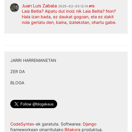
Juan Luis Zabala
2025-02-03 12:14
#10
Laia Beitia? Aipatu dut inoiz nik Laia Beitia? Non?
Hala izan bada, ez daukat gogoan, eta ez dakit
nola gertatu den, baina, izatekotan, ohartu gabe.
JARRI HARREMANETAN
|
ZER DA
|
BLOGA
CodeSyntax
-ek garatuta. Softwarea:
Django
frameworkean oinarritutako
Bitakora
produktua.