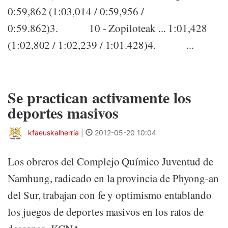
0:59,862 (1:03,014 / 0:59,956 /
0:59.862)3. 10 - Zopiloteak ... 1:01,428
(1:02,802 / 1:02,239 / 1:01.428)4. ...
Se practican activamente los
deportes masivos
kfaeuskalherria
|
2012-05-20 10:04
Los obreros del Complejo Químico Juventud de
Namhung, radicado en la provincia de Phyong-an
del Sur, trabajan con fe y optimismo entablando
los juegos de deportes masivos en los ratos de