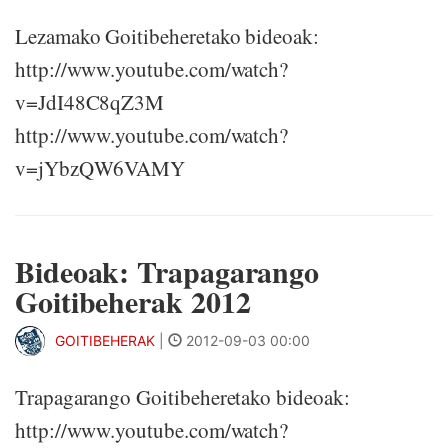
Lezamako Goitibeheretako bideoak:
http://www.youtube.com/watch?
v=JdI48C8qZ3M
http://www.youtube.com/watch?
v=jYbzQW6VAMY
Bideoak: Trapagarango
Goitibeherak 2012
GOITIBEHERAK
|
2012-09-03 00:00
Trapagarango Goitibeheretako bideoak:
http://www.youtube.com/watch?