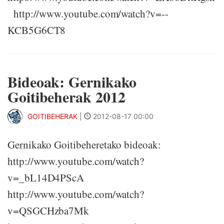
http://www.youtube.com/watch?v=--
KCB5G6CT8
Bideoak: Gernikako
Goitibeherak 2012
GOITIBEHERAK
|
2012-08-17 00:00
Gernikako Goitibeheretako bideoak:
http://www.youtube.com/watch?
v=_bL14D4PScA
http://www.youtube.com/watch?
v=QSGCHzba7Mk