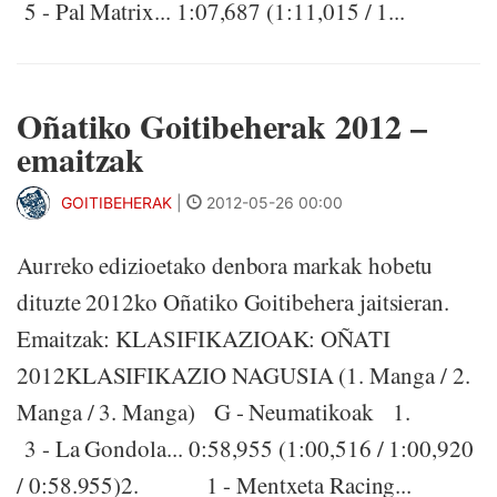
5 - Pal Matrix... 1:07,687 (1:11,015 / 1...
Oñatiko Goitibeherak 2012 –
emaitzak
GOITIBEHERAK
|
2012-05-26 00:00
Aurreko edizioetako denbora markak hobetu
dituzte 2012ko Oñatiko Goitibehera jaitsieran.
Emaitzak: KLASIFIKAZIOAK: OÑATI
2012KLASIFIKAZIO NAGUSIA (1. Manga / 2.
Manga / 3. Manga) G - Neumatikoak 1.
3 - La Gondola... 0:58,955 (1:00,516 / 1:00,920
/ 0:58.955)2. 1 - Mentxeta Racing...