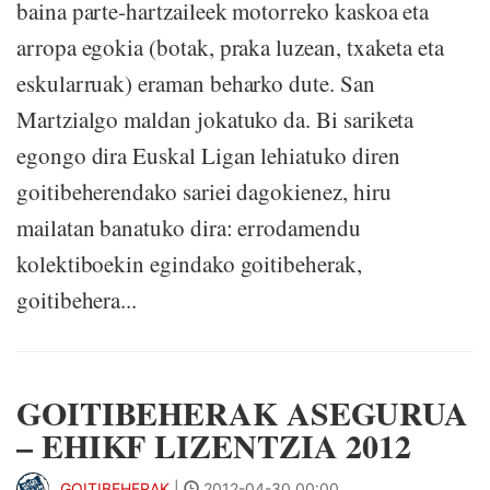
baina parte-hartzaileek motorreko kaskoa eta
arropa egokia (botak, praka luzean, txaketa eta
eskularruak) eraman beharko dute. San
Martzialgo maldan jokatuko da. Bi sariketa
egongo dira Euskal Ligan lehiatuko diren
goitibeherendako sariei dagokienez, hiru
mailatan banatuko dira: errodamendu
kolektiboekin egindako goitibeherak,
goitibehera...
GOITIBEHERAK ASEGURUA
– EHIKF LIZENTZIA 2012
GOITIBEHERAK
|
2012-04-30 00:00