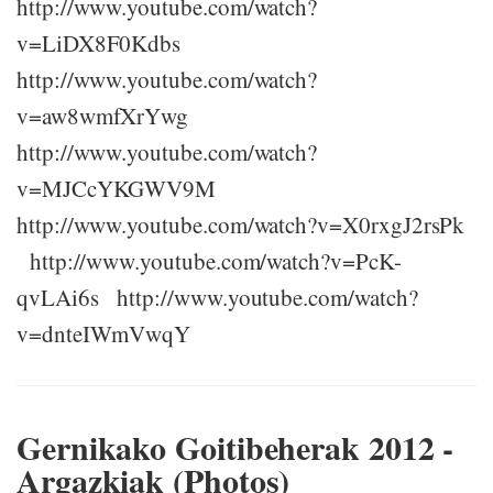
http://www.youtube.com/watch?
v=LiDX8F0Kdbs
http://www.youtube.com/watch?
v=aw8wmfXrYwg
http://www.youtube.com/watch?
v=MJCcYKGWV9M
http://www.youtube.com/watch?v=X0rxgJ2rsPk
http://www.youtube.com/watch?v=PcK-
qvLAi6s http://www.youtube.com/watch?
v=dnteIWmVwqY
Gernikako Goitibeherak 2012 -
Argazkiak (Photos)