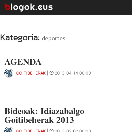
Kategoria:
deportes
AGENDA
GOITIBEHERAK
|
2013-04-14 00:00
Bideoak: Idiazabalgo
Goitibeherak 2013
GOITIBEHERAK
|
2013-02-02 00:00