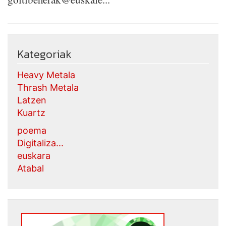
Kategoriak
Heavy Metala
Thrash Metala
Latzen
Kuartz
poema
Digitaliza...
euskara
Atabal