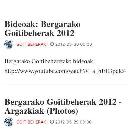
Bideoak: Bergarako
Goitibeherak 2012
GOITIBEHERAK
|
2012-05-30 00:00
Bergarako Goitibeheretako bideoak:
http://www.youtube.com/watch?v=a_hEE3pcIe4
Bergarako Goitibeherak 2012 -
Argazkiak (Photos)
GOITIBEHERAK
|
2012-05-29 00:00