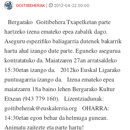
GOITIBEHERAK
|
2012-04-22 00:00
Bergarako Goitibehera Txapelketan parte
hartzeko izena emateko epea zabalik dago.
Aseguru espezifiko baliagarria dutenek bakarrik
hartu ahal izango dute parte. Eguneko asegurua
kontratatuko da. Maiatzaren 27an arratsaldeko
15:30etan izango da. 2012ko Euskal Ligarako
puntuagarria izango da. Izena emateko epea
maiatzaren 18a baino lehen Bergarako Kultur
Etxean (943 779 160). Lizentziadunak:
goitibeherak@euskalerria.org OHARRA:
14:30etan egon behar da helmuga gunean.
Animatu zaitezte eta parte hartu!