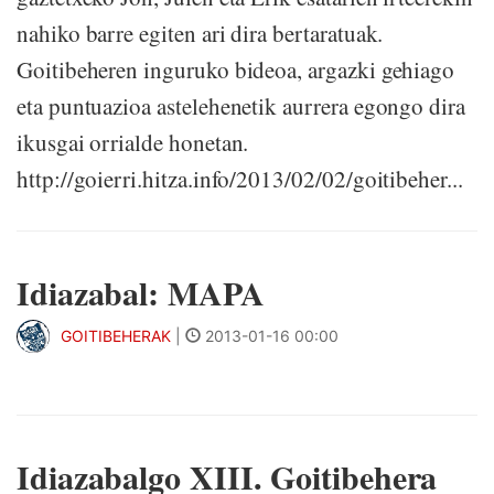
nahiko barre egiten ari dira bertaratuak.
Goitibeheren inguruko bideoa, argazki gehiago
eta puntuazioa astelehenetik aurrera egongo dira
ikusgai orrialde honetan.
http://goierri.hitza.info/2013/02/02/goitibeher...
Idiazabal: MAPA
GOITIBEHERAK
|
2013-01-16 00:00
Idiazabalgo XIII. Goitibehera