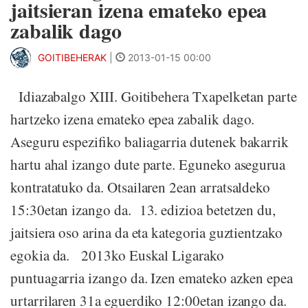
jaitsieran izena emateko epea
zabalik dago
GOITIBEHERAK
|
2013-01-15 00:00
Idiazabalgo XIII. Goitibehera Txapelketan parte
hartzeko izena emateko epea zabalik dago.
Aseguru espezifiko baliagarria dutenek bakarrik
hartu ahal izango dute parte. Eguneko asegurua
kontratatuko da. Otsailaren 2ean arratsaldeko
15:30etan izango da. 13. edizioa betetzen du,
jaitsiera oso arina da eta kategoria guztientzako
egokia da. 2013ko Euskal Ligarako
puntuagarria izango da. Izen emateko azken epea
urtarrilaren 31a eguerdiko 12:00etan izango da.