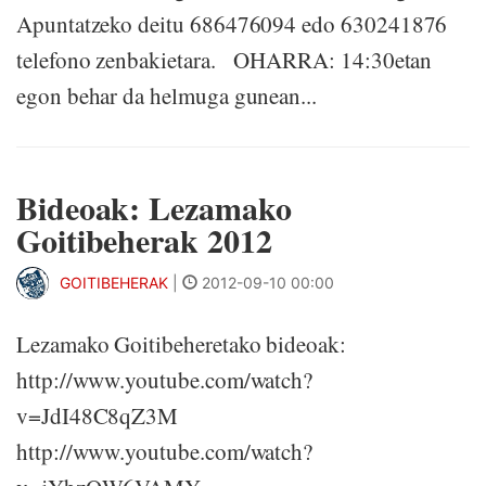
Apuntatzeko deitu 686476094 edo 630241876
telefono zenbakietara. OHARRA: 14:30etan
egon behar da helmuga gunean...
Bideoak: Lezamako
Goitibeherak 2012
GOITIBEHERAK
|
2012-09-10 00:00
Lezamako Goitibeheretako bideoak:
http://www.youtube.com/watch?
v=JdI48C8qZ3M
http://www.youtube.com/watch?