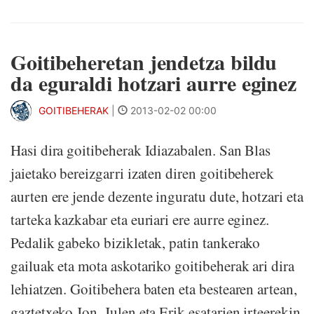
Goitibeheretan jendetza bildu
da eguraldi hotzari aurre eginez
GOITIBEHERAK
|
2013-02-02 00:00
Hasi dira goitibeherak Idiazabalen. San Blas
jaietako bereizgarri izaten diren goitibeherek
aurten ere jende dezente inguratu dute, hotzari eta
tarteka kazkabar eta euriari ere aurre eginez.
Pedalik gabeko bizikletak, patin tankerako
gailuak eta mota askotariko goitibeherak ari dira
lehiatzen. Goitibehera baten eta bestearen artean,
gaztetxeko Jon, Julen eta Erik esatarien irteerekin