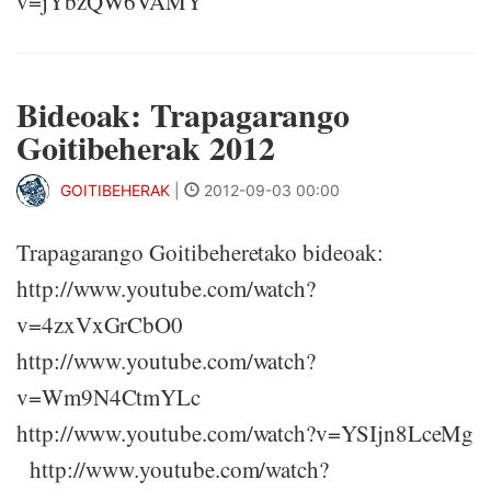
v=jYbzQW6VAMY
Bideoak: Trapagarango
Goitibeherak 2012
GOITIBEHERAK
|
2012-09-03 00:00
Trapagarango Goitibeheretako bideoak:
http://www.youtube.com/watch?
v=4zxVxGrCbO0
http://www.youtube.com/watch?
v=Wm9N4CtmYLc
http://www.youtube.com/watch?v=YSIjn8LceMg
http://www.youtube.com/watch?