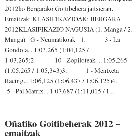
2012ko Bergarako Goitibehera jaitsieran.
Emaitzak: KLASIFIKAZIOAK: BERGARA
2012KLASIFIKAZIO NAGUSIA (1. Manga / 2.
Manga) G - Neumatikoak 1. 3 - La
Gondola... 1:03,265 (1:04,125 /
1:03,265)2. 10 - Zopiloteak ... 1:05,265
(1:05,265 / 1:05,343)3. 1 - Mentxeta
Racing... 1:06,125 (1:06,437 / 1:06,125)4.
5 - Pal Matrix... 1:07,687 (1:11,015 / 1...
Oñatiko Goitibeherak 2012 –
emaitzak