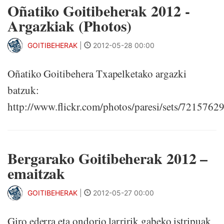
Oñatiko Goitibeherak 2012 -
Argazkiak (Photos)
GOITIBEHERAK
|
2012-05-28 00:00
Oñatiko Goitibehera Txapelketako argazki
batzuk:
http://www.flickr.com/photos/paresi/sets/721576
Bergarako Goitibeherak 2012 –
emaitzak
GOITIBEHERAK
|
2012-05-27 00:00
Giro ederra eta ondorio larririk gabeko istripuak