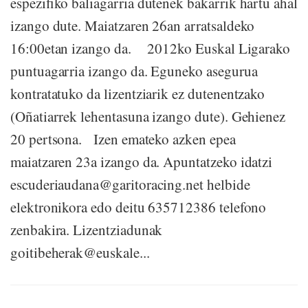
espezifiko baliagarria dutenek bakarrik hartu ahal
izango dute. Maiatzaren 26an arratsaldeko
16:00etan izango da. 2012ko Euskal Ligarako
puntuagarria izango da. Eguneko asegurua
kontratatuko da lizentziarik ez dutenentzako
(Oñatiarrek lehentasuna izango dute). Gehienez
20 pertsona. Izen emateko azken epea
maiatzaren 23a izango da. Apuntatzeko idatzi
escuderiaudana@garitoracing.net helbide
elektronikora edo deitu 635712386 telefono
zenbakira. Lizentziadunak
goitibeherak@euskale...