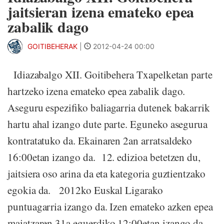
jaitsieran izena emateko epea
zabalik dago
GOITIBEHERAK
|
2012-04-24 00:00
Idiazabalgo XII. Goitibehera Txapelketan parte
hartzeko izena emateko epea zabalik dago.
Aseguru espezifiko baliagarria dutenek bakarrik
hartu ahal izango dute parte. Eguneko asegurua
kontratatuko da. Ekainaren 2an arratsaldeko
16:00etan izango da. 12. edizioa betetzen du,
jaitsiera oso arina da eta kategoria guztientzako
egokia da. 2012ko Euskal Ligarako
puntuagarria izango da. Izen emateko azken epea
maiatzaren 31a eguerdiko 12:00etan izango da.