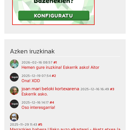
Azken iruzkinak
2026-02-16 08:57
#1
Hemen gure iruzkina! Eskerrik asko! Aitor
2025-12-19 07:54
#2
Ona! XDD
joan mari beloki kortexarena
2025-12-16 16:49
#3
Eskerrik asko.
2025-12-16 14:17
#4
Oso interesgarria!
2025-11-29 11:43
#5
Marrazkien babesa Uliako auzo elkarteari - Aketz etxea (argaz