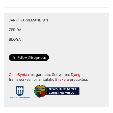
JARRI HARREMANETAN
|
ZER DA
|
BLOGA
CodeSyntax
-ek garatuta. Softwarea:
Django
frameworkean oinarritutako
Bitakora
produktua.