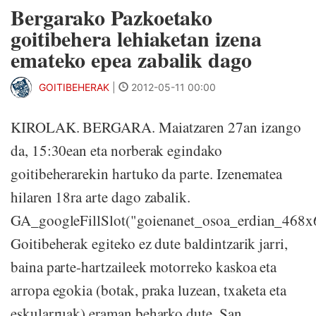
Bergarako Pazkoetako
goitibehera lehiaketan izena
emateko epea zabalik dago
GOITIBEHERAK
|
2012-05-11 00:00
KIROLAK. BERGARA. Maiatzaren 27an izango
da, 15:30ean eta norberak egindako
goitibeherarekin hartuko da parte. Izenematea
hilaren 18ra arte dago zabalik.
GA_googleFillSlot("goienanet_osoa_erdian_468x
Goitibeherak egiteko ez dute baldintzarik jarri,
baina parte-hartzaileek motorreko kaskoa eta
arropa egokia (botak, praka luzean, txaketa eta
eskularruak) eraman beharko dute. San