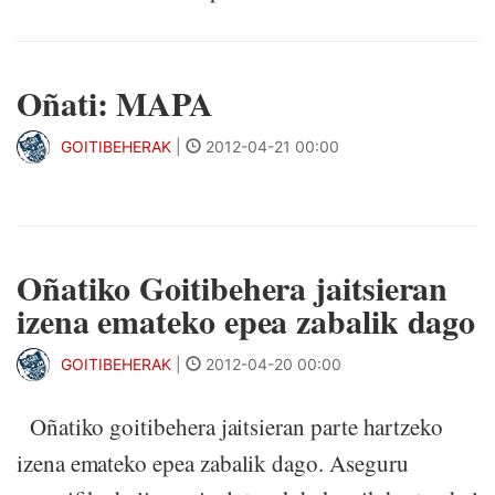
Oñati: MAPA
GOITIBEHERAK
|
2012-04-21 00:00
Oñatiko Goitibehera jaitsieran
izena emateko epea zabalik dago
GOITIBEHERAK
|
2012-04-20 00:00
Oñatiko goitibehera jaitsieran parte hartzeko
izena emateko epea zabalik dago. Aseguru