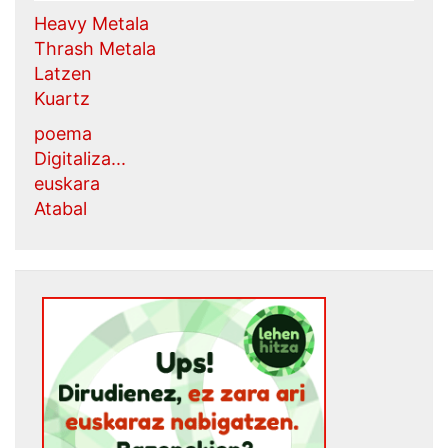
Heavy Metala
Thrash Metala
Latzen
Kuartz
poema
Digitaliza...
euskara
Atabal