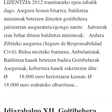
LIZENTZIA 2012 tramitatzeko epea zabalik
dago. Aseguru honen bitartez, baldintza
minimoak betetzen dituzten goitibehera
jaitsieretan aseguratuta egongo zarete. Jaitsierak
izan behar dituen baldintza minimoak: Ardura
Zibileko asegurua (Seguro de Responsabilidad
Civil). Bidea mozteko baimena. Anbulantziak.
Baldintza hauek betetzen badira Goitibeherak
Aseguruak, kobertura hauek eskeintzen ditu:
Ø 18.000 euro heriotzaren kasuan. Ø
18.000 euro erabateko elbarritasu...
Idiazabalgo XII. Goitibehera