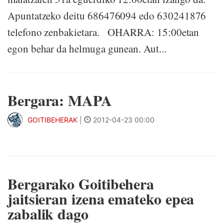
Apuntatzeko deitu 686476094 edo 630241876
telefono zenbakietara. OHARRA: 15:00etan
egon behar da helmuga gunean. Aut...
Bergara: MAPA
GOITIBEHERAK
|
2012-04-23 00:00
Bergarako Goitibehera
jaitsieran izena emateko epea
zabalik dago