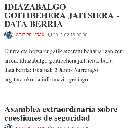
IDIAZABALGO
GOITIBEHERA JAITSIERA -
DATA BERRIA
GOITIBEHERAK
|
2012-02-16 00:00
Elurra eta hotzarengatik atzeratu beharra izan zen
arren, Idiazabalgo goitibehera jaitsierak badu
data berria: Ekainak 2 Junio Aurrerago
argitaratuko da informazio gehiago.
Asamblea extraordinaria sobre
cuestiones de seguridad