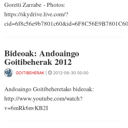
Goretti Zarrabe - Photos:
https://skydrive.live.com/?
cid=6f8c56e9b7801c60&id=6F8C56E9B7801C6
Bideoak: Andoaingo
Goitibeherak 2012
GOITIBEHERAK
|
2012-06-30 00:00
Andoaingo Goitibeheretako bideoak:
http://www.youtube.com/watch?
v=6mRk6nvKB2I