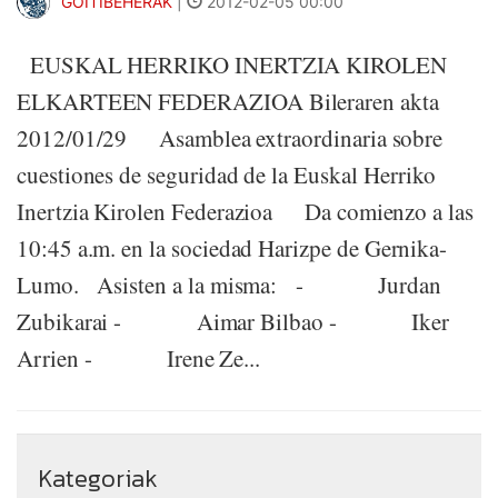
GOITIBEHERAK
|
2012-02-05 00:00
EUSKAL HERRIKO INERTZIA KIROLEN
ELKARTEEN FEDERAZIOA Bileraren akta
2012/01/29 Asamblea extraordinaria sobre
cuestiones de seguridad de la Euskal Herriko
Inertzia Kirolen Federazioa Da comienzo a las
10:45 a.m. en la sociedad Harizpe de Gernika-
Lumo. Asisten a la misma: - Jurdan
Zubikarai - Aimar Bilbao - Iker
Arrien - Irene Ze...
Kategoriak