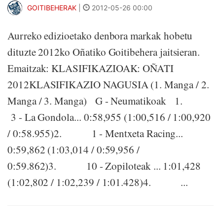
GOITIBEHERAK
|
2012-05-26 00:00
Aurreko edizioetako denbora markak hobetu
dituzte 2012ko Oñatiko Goitibehera jaitsieran.
Emaitzak: KLASIFIKAZIOAK: OÑATI
2012KLASIFIKAZIO NAGUSIA (1. Manga / 2.
Manga / 3. Manga) G - Neumatikoak 1.
3 - La Gondola... 0:58,955 (1:00,516 / 1:00,920
/ 0:58.955)2. 1 - Mentxeta Racing...
0:59,862 (1:03,014 / 0:59,956 /
0:59.862)3. 10 - Zopiloteak ... 1:01,428
(1:02,802 / 1:02,239 / 1:01.428)4. ...