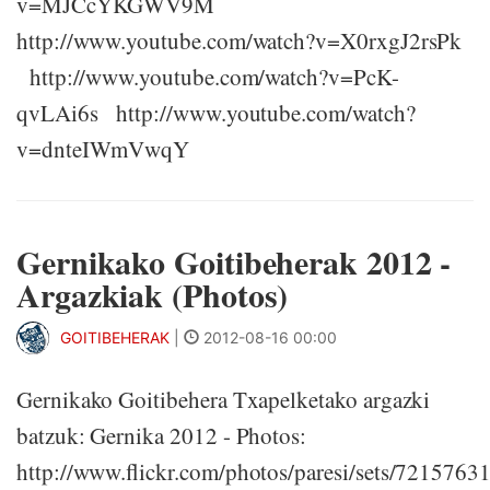
v=MJCcYKGWV9M
http://www.youtube.com/watch?v=X0rxgJ2rsPk
http://www.youtube.com/watch?v=PcK-
qvLAi6s http://www.youtube.com/watch?
v=dnteIWmVwqY
Gernikako Goitibeherak 2012 -
Argazkiak (Photos)
GOITIBEHERAK
|
2012-08-16 00:00
Gernikako Goitibehera Txapelketako argazki
batzuk: Gernika 2012 - Photos:
http://www.flickr.com/photos/paresi/sets/721576