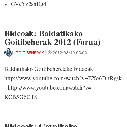
v=GVcYv2shEg4
Bideoak: Baldatikako
Goitibeherak 2012 (Forua)
GOITIBEHERAK
|
2012-08-19 00:00
Baldatikako Goitibeheretako bideoak:
http://www.youtube.com/watch?v=EXo6DitRgsk
http://www.youtube.com/watch?v=--
KCB5G6CT8
Bideoak: Gernikako