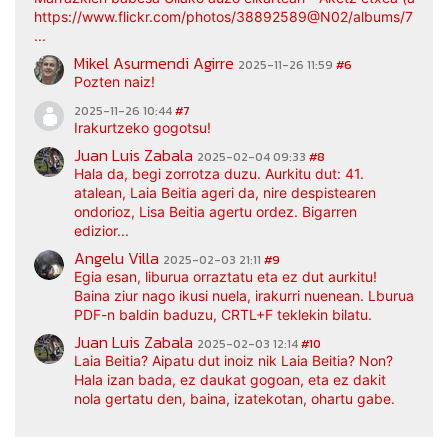
https://www.flickr.com/photos/38892589@N02/albums/7217
...
Mikel Asurmendi Agirre
2025-11-26 11:59
#6
Pozten naiz!
2025-11-26 10:44
#7
Irakurtzeko gogotsu!
Juan Luis Zabala
2025-02-04 09:33
#8
Hala da, begi zorrotza duzu. Aurkitu dut: 41.
atalean, Laia Beitia ageri da, nire despistearen
ondorioz, Lisa Beitia agertu ordez. Bigarren
edizior...
Angelu Villa
2025-02-03 21:11
#9
Egia esan, liburua orraztatu eta ez dut aurkitu!
Baina ziur nago ikusi nuela, irakurri nuenean. Lburua
PDF-n baldin baduzu, CRTL+F teklekin bilatu.
Juan Luis Zabala
2025-02-03 12:14
#10
Laia Beitia? Aipatu dut inoiz nik Laia Beitia? Non?
Hala izan bada, ez daukat gogoan, eta ez dakit
nola gertatu den, baina, izatekotan, ohartu gabe.