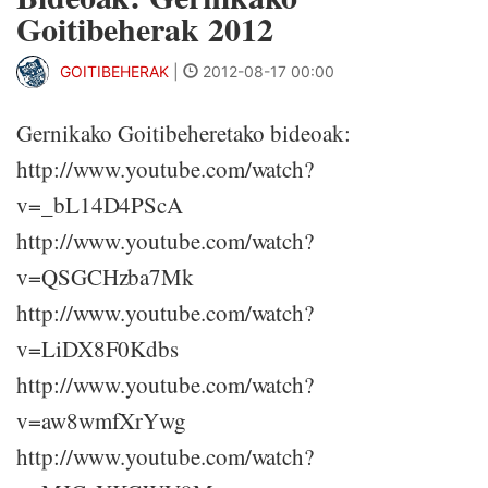
Goitibeherak 2012
GOITIBEHERAK
|
2012-08-17 00:00
Gernikako Goitibeheretako bideoak:
http://www.youtube.com/watch?
v=_bL14D4PScA
http://www.youtube.com/watch?
v=QSGCHzba7Mk
http://www.youtube.com/watch?
v=LiDX8F0Kdbs
http://www.youtube.com/watch?
v=aw8wmfXrYwg
http://www.youtube.com/watch?