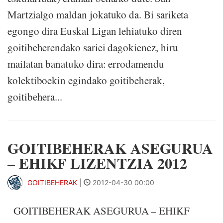
Martzialgo maldan jokatuko da. Bi sariketa
egongo dira Euskal Ligan lehiatuko diren
goitibeherendako sariei dagokienez, hiru
mailatan banatuko dira: errodamendu
kolektiboekin egindako goitibeherak,
goitibehera...
GOITIBEHERAK ASEGURUA
– EHIKF LIZENTZIA 2012
GOITIBEHERAK
|
2012-04-30 00:00
GOITIBEHERAK ASEGURUA – EHIKF