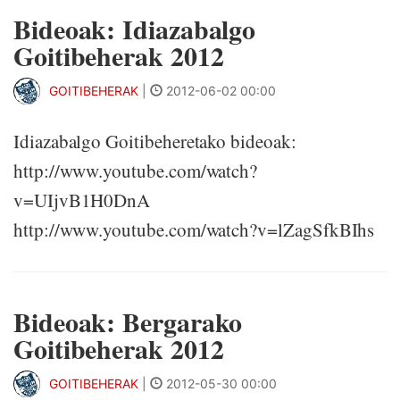
Bideoak: Idiazabalgo
Goitibeherak 2012
GOITIBEHERAK
|
2012-06-02 00:00
Idiazabalgo Goitibeheretako bideoak:
http://www.youtube.com/watch?
v=UIjvB1H0DnA
http://www.youtube.com/watch?v=lZagSfkBIhs
Bideoak: Bergarako
Goitibeherak 2012
GOITIBEHERAK
|
2012-05-30 00:00