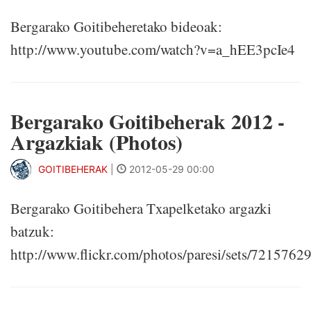
Bergarako Goitibeheretako bideoak:
http://www.youtube.com/watch?v=a_hEE3pcIe4
Bergarako Goitibeherak 2012 -
Argazkiak (Photos)
GOITIBEHERAK
|
2012-05-29 00:00
Bergarako Goitibehera Txapelketako argazki
batzuk:
http://www.flickr.com/photos/paresi/sets/721576