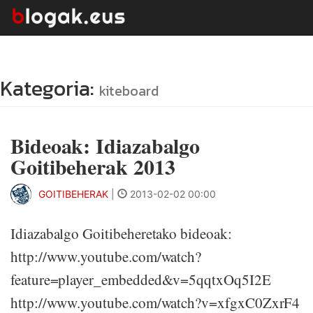
Kategoria:
kiteboard
Bideoak: Idiazabalgo
Goitibeherak 2013
GOITIBEHERAK
|
2013-02-02 00:00
Idiazabalgo Goitibeheretako bideoak:
http://www.youtube.com/watch?
feature=player_embedded&v=5qqtxOq5I2E
http://www.youtube.com/watch?v=xfgxC0ZxrF4