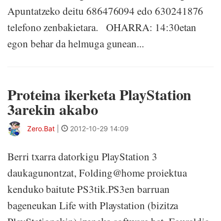
Apuntatzeko deitu 686476094 edo 630241876
telefono zenbakietara. OHARRA: 14:30etan
egon behar da helmuga gunean...
Proteina ikerketa PlayStation
3arekin akabo
Zero.Bat
|
2012-10-29 14:09
Berri txarra datorkigu PlayStation 3
daukagunontzat, Folding@home proiektua
kenduko baitute PS3tik.PS3en barruan
bageneukan Life with Playstation (bizitza