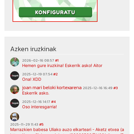
Azken iruzkinak
2026-02-16 08:57
#1
Hemen gure iruzkina! Eskerrik asko! Aitor
2025-12-19 07:54
#2
Ona! XDD
joan mari beloki kortexarena
2025-12-16 16:49
#3
Eskerrik asko.
2025-12-16 14:17
#4
Oso interesgarria!
2025-11-29 11:43
#5
Marrazkien babesa Uliako auzo elkarteari - Aketz etxea (argaz