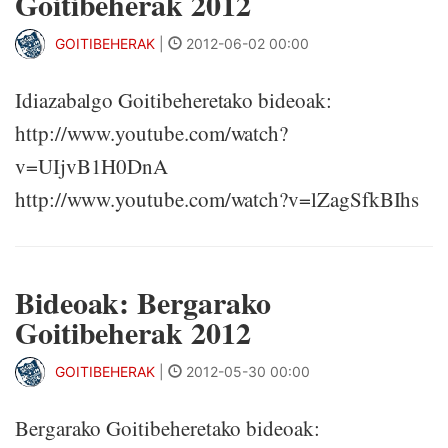
Goitibeherak 2012
GOITIBEHERAK
|
2012-06-02 00:00
Idiazabalgo Goitibeheretako bideoak:
http://www.youtube.com/watch?
v=UIjvB1H0DnA
http://www.youtube.com/watch?v=lZagSfkBIhs
Bideoak: Bergarako
Goitibeherak 2012
GOITIBEHERAK
|
2012-05-30 00:00
Bergarako Goitibeheretako bideoak: