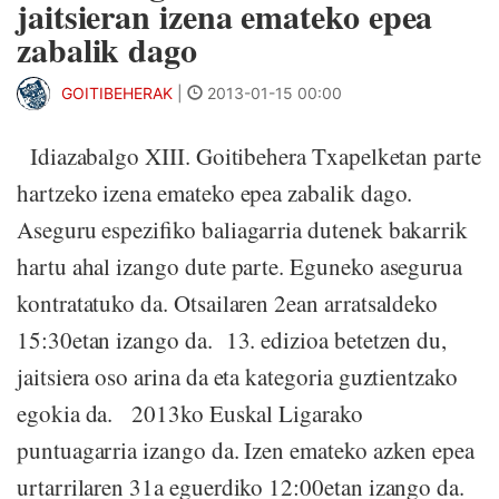
jaitsieran izena emateko epea
zabalik dago
GOITIBEHERAK
|
2013-01-15 00:00
Idiazabalgo XIII. Goitibehera Txapelketan parte
hartzeko izena emateko epea zabalik dago.
Aseguru espezifiko baliagarria dutenek bakarrik
hartu ahal izango dute parte. Eguneko asegurua
kontratatuko da. Otsailaren 2ean arratsaldeko
15:30etan izango da. 13. edizioa betetzen du,
jaitsiera oso arina da eta kategoria guztientzako
egokia da. 2013ko Euskal Ligarako
puntuagarria izango da. Izen emateko azken epea
urtarrilaren 31a eguerdiko 12:00etan izango da.