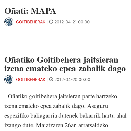
Oñati: MAPA
GOITIBEHERAK
|
2012-04-21 00:00
Oñatiko Goitibehera jaitsieran
izena emateko epea zabalik dago
GOITIBEHERAK
|
2012-04-20 00:00
Oñatiko goitibehera jaitsieran parte hartzeko
izena emateko epea zabalik dago. Aseguru
espezifiko baliagarria dutenek bakarrik hartu ahal
izango dute. Maiatzaren 26an arratsaldeko