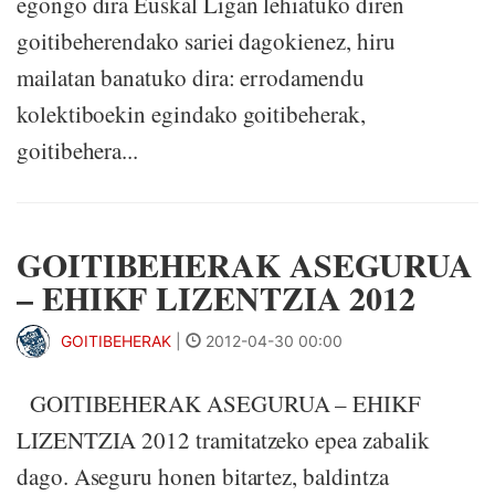
egongo dira Euskal Ligan lehiatuko diren
goitibeherendako sariei dagokienez, hiru
mailatan banatuko dira: errodamendu
kolektiboekin egindako goitibeherak,
goitibehera...
GOITIBEHERAK ASEGURUA
– EHIKF LIZENTZIA 2012
GOITIBEHERAK
|
2012-04-30 00:00
GOITIBEHERAK ASEGURUA – EHIKF
LIZENTZIA 2012 tramitatzeko epea zabalik
dago. Aseguru honen bitartez, baldintza