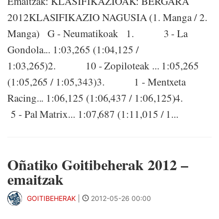
Emaitzak: KLASIFIKAZIOAK: BERGARA
2012KLASIFIKAZIO NAGUSIA (1. Manga / 2.
Manga) G - Neumatikoak 1. 3 - La
Gondola... 1:03,265 (1:04,125 /
1:03,265)2. 10 - Zopiloteak ... 1:05,265
(1:05,265 / 1:05,343)3. 1 - Mentxeta
Racing... 1:06,125 (1:06,437 / 1:06,125)4.
5 - Pal Matrix... 1:07,687 (1:11,015 / 1...
Oñatiko Goitibeherak 2012 –
emaitzak
GOITIBEHERAK
|
2012-05-26 00:00