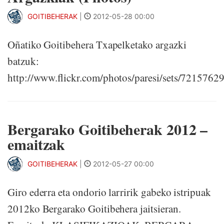
GOITIBEHERAK
|
2012-05-28 00:00
Oñatiko Goitibehera Txapelketako argazki
batzuk:
http://www.flickr.com/photos/paresi/sets/721576
Bergarako Goitibeherak 2012 –
emaitzak
GOITIBEHERAK
|
2012-05-27 00:00
Giro ederra eta ondorio larririk gabeko istripuak
2012ko Bergarako Goitibehera jaitsieran.