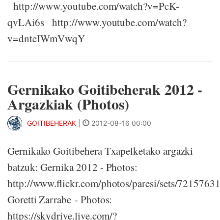
http://www.youtube.com/watch?v=PcK-
qvLAi6s http://www.youtube.com/watch?
v=dnteIWmVwqY
Gernikako Goitibeherak 2012 -
Argazkiak (Photos)
GOITIBEHERAK
|
2012-08-16 00:00
Gernikako Goitibehera Txapelketako argazki
batzuk: Gernika 2012 - Photos:
http://www.flickr.com/photos/paresi/sets/721576
Goretti Zarrabe - Photos:
https://skydrive.live.com/?