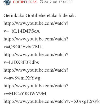
GOITIBEHERAK
|
2012-08-17 00:00
Gernikako Goitibeheretako bideoak:
http://www.youtube.com/watch?
v=_bL14D4PScA
http://www.youtube.com/watch?
v=QSGCHzba7Mk
http://www.youtube.com/watch?
v=LiDX8F0Kdbs
http://www.youtube.com/watch?
v=aw8wmfXrYwg
http://www.youtube.com/watch?
v=MJCcYKGWV9M
http://www.youtube.com/watch?v=X0rxgJ2rsPk