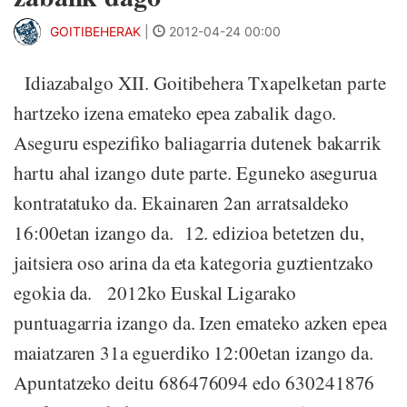
GOITIBEHERAK
|
2012-04-24 00:00
Idiazabalgo XII. Goitibehera Txapelketan parte
hartzeko izena emateko epea zabalik dago.
Aseguru espezifiko baliagarria dutenek bakarrik
hartu ahal izango dute parte. Eguneko asegurua
kontratatuko da. Ekainaren 2an arratsaldeko
16:00etan izango da. 12. edizioa betetzen du,
jaitsiera oso arina da eta kategoria guztientzako
egokia da. 2012ko Euskal Ligarako
puntuagarria izango da. Izen emateko azken epea
maiatzaren 31a eguerdiko 12:00etan izango da.
Apuntatzeko deitu 686476094 edo 630241876