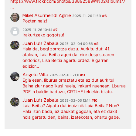
https://www.flickr.com/photos/38892589@N02/albums/7217
...
Mikel Asurmendi Agirre
2025-11-26 11:59
#6
Pozten naiz!
2025-11-26 10:44
#7
Irakurtzeko gogotsu!
Juan Luis Zabala
2025-02-04 09:33
#8
Hala da, begi zorrotza duzu. Aurkitu dut: 41.
atalean, Laia Beitia ageri da, nire despistearen
ondorioz, Lisa Beitia agertu ordez. Bigarren
edizior...
Angelu Villa
2025-02-03 21:11
#9
Egia esan, liburua orraztatu eta ez dut aurkitu!
Baina ziur nago ikusi nuela, irakurri nuenean. Lburua
PDF-n baldin baduzu, CRTL+F teklekin bilatu.
Juan Luis Zabala
2025-02-03 12:14
#10
Laia Beitia? Aipatu dut inoiz nik Laia Beitia? Non?
Hala izan bada, ez daukat gogoan, eta ez dakit
nola gertatu den, baina, izatekotan, ohartu gabe.