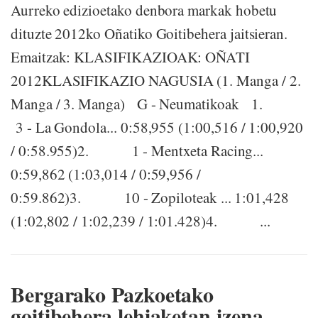
Aurreko edizioetako denbora markak hobetu
dituzte 2012ko Oñatiko Goitibehera jaitsieran.
Emaitzak: KLASIFIKAZIOAK: OÑATI
2012KLASIFIKAZIO NAGUSIA (1. Manga / 2.
Manga / 3. Manga) G - Neumatikoak 1.
3 - La Gondola... 0:58,955 (1:00,516 / 1:00,920
/ 0:58.955)2. 1 - Mentxeta Racing...
0:59,862 (1:03,014 / 0:59,956 /
0:59.862)3. 10 - Zopiloteak ... 1:01,428
(1:02,802 / 1:02,239 / 1:01.428)4. ...
Bergarako Pazkoetako
goitibehera lehiaketan izena