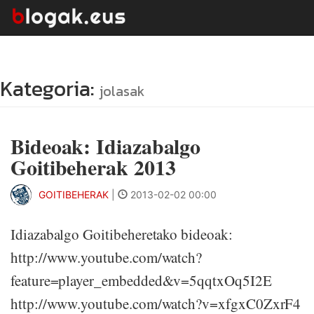
Kategoria:
jolasak
Bideoak: Idiazabalgo
Goitibeherak 2013
GOITIBEHERAK
|
2013-02-02 00:00
Idiazabalgo Goitibeheretako bideoak:
http://www.youtube.com/watch?
feature=player_embedded&v=5qqtxOq5I2E
http://www.youtube.com/watch?v=xfgxC0ZxrF4