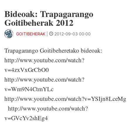
Bideoak: Trapagarango
Goitibeherak 2012
GOITIBEHERAK
|
2012-09-03 00:00
Trapagarango Goitibeheretako bideoak:
http://www.youtube.com/watch?
v=4zxVxGrCbO0
http://www.youtube.com/watch?
v=Wm9N4CtmYLc
http://www.youtube.com/watch?v=YSIjn8LceMg
http://www.youtube.com/watch?
v=GVcYv2shEg4