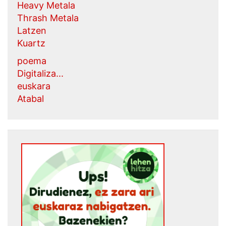
Heavy Metala
Thrash Metala
Latzen
Kuartz
poema
Digitaliza...
euskara
Atabal