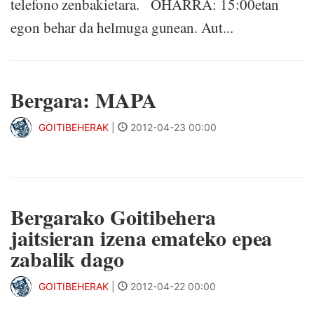
telefono zenbakietara. OHARRA: 15:00etan
egon behar da helmuga gunean. Aut...
Bergara: MAPA
GOITIBEHERAK
|
2012-04-23 00:00
Bergarako Goitibehera
jaitsieran izena emateko epea
zabalik dago
GOITIBEHERAK
|
2012-04-22 00:00