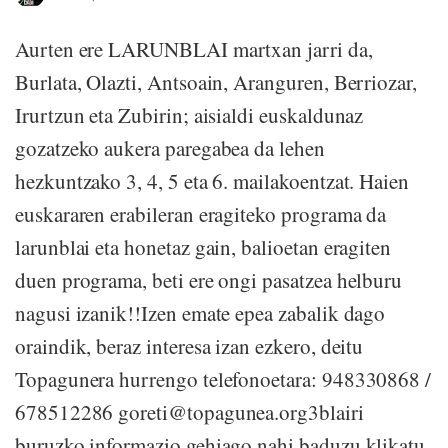
Aurten ere LARUNBLAI martxan jarri da,
Burlata, Olazti, Antsoain, Aranguren, Berriozar,
Irurtzun eta Zubirin; aisialdi euskaldunaz
gozatzeko aukera paregabea da lehen
hezkuntzako 3, 4, 5 eta 6. mailakoentzat. Haien
euskararen erabileran eragiteko programa da
larunblai eta honetaz gain, balioetan eragiten
duen programa, beti ere ongi pasatzea helburu
nagusi izanik!!Izen emate epea zabalik dago
oraindik, beraz interesa izan ezkero, deitu
Topagunera hurrengo telefonoetara: 948330868 /
678512286 goreti@topagunea.org3blairi
buruzko informazio gehiago nahi baduzu klikatu