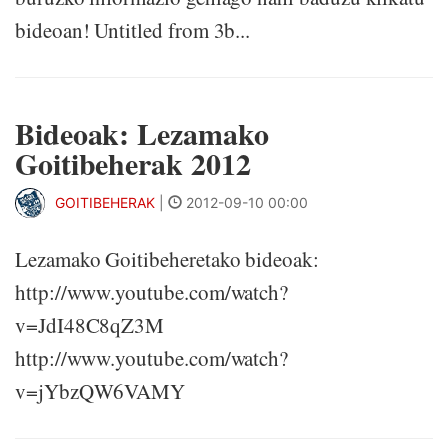
bideoan! Untitled from 3b...
Bideoak: Lezamako
Goitibeherak 2012
GOITIBEHERAK
|
2012-09-10 00:00
Lezamako Goitibeheretako bideoak:
http://www.youtube.com/watch?
v=JdI48C8qZ3M
http://www.youtube.com/watch?
v=jYbzQW6VAMY