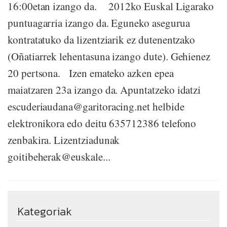
16:00etan izango da. 2012ko Euskal Ligarako
puntuagarria izango da. Eguneko asegurua
kontratatuko da lizentziarik ez dutenentzako
(Oñatiarrek lehentasuna izango dute). Gehienez
20 pertsona. Izen emateko azken epea
maiatzaren 23a izango da. Apuntatzeko idatzi
escuderiaudana@garitoracing.net helbide
elektronikora edo deitu 635712386 telefono
zenbakira. Lizentziadunak
goitibeherak@euskale...
Kategoriak