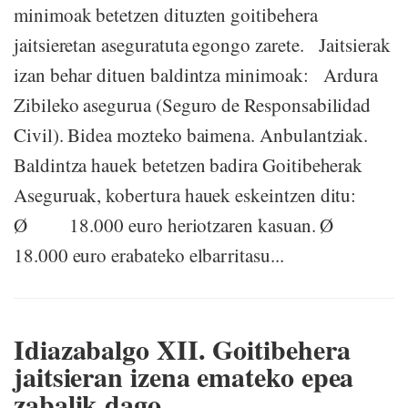
minimoak betetzen dituzten goitibehera
jaitsieretan aseguratuta egongo zarete. Jaitsierak
izan behar dituen baldintza minimoak: Ardura
Zibileko asegurua (Seguro de Responsabilidad
Civil). Bidea mozteko baimena. Anbulantziak.
Baldintza hauek betetzen badira Goitibeherak
Aseguruak, kobertura hauek eskeintzen ditu:
Ø 18.000 euro heriotzaren kasuan. Ø
18.000 euro erabateko elbarritasu...
Idiazabalgo XII. Goitibehera
jaitsieran izena emateko epea
zabalik dago