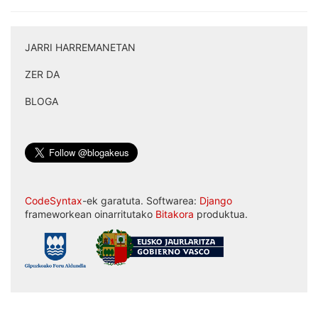
JARRI HARREMANETAN
|
ZER DA
|
BLOGA
CodeSyntax
-ek garatuta. Softwarea:
Django
frameworkean oinarritutako
Bitakora
produktua.