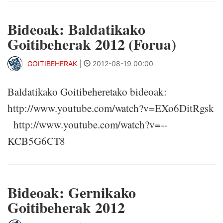
Bideoak: Baldatikako
Goitibeherak 2012 (Forua)
GOITIBEHERAK
|
2012-08-19 00:00
Baldatikako Goitibeheretako bideoak:
http://www.youtube.com/watch?v=EXo6DitRgsk
http://www.youtube.com/watch?v=--
KCB5G6CT8
Bideoak: Gernikako
Goitibeherak 2012