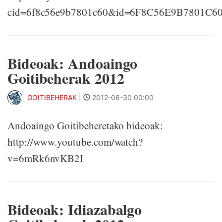
cid=6f8c56e9b7801c60&id=6F8C56E9B7801C6
Bideoak: Andoaingo
Goitibeherak 2012
GOITIBEHERAK
|
2012-06-30 00:00
Andoaingo Goitibeheretako bideoak:
http://www.youtube.com/watch?
v=6mRk6nvKB2I
Bideoak: Idiazabalgo