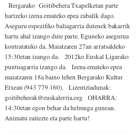
Bergarako Goitibehera Txapelketan parte
hartzeko izena emateko epea zabalik dago.
Aseguru espezifiko baliagarria dutenek bakarrik
hartu ahal izango dute parte. Eguneko asegurua
kontratatuko da. Maiatzaren 27an arratsaldeko
15:30etan izango da. 2012ko Euskal Ligarako
puntuagarria izango da. Izena emateko epea
maiatzaren 18a baino lehen Bergarako Kultur
Etxean (943 779 160). Lizentziadunak:
goitibeherak@euskalerria.org OHARRA:
14:30etan egon behar da helmuga gunean.
Animatu zaitezte eta parte hartu!