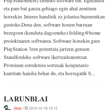
PlayStationekin) izeneko software bat. Eguraldia
eta pare bat gauza gehiago egin ahal zenituen
horrekin. Interes handirik ez jolastea bazeneukan
gustoko.Dena den, software honen barruan
bezegoen (kenduta dagoeneko) folding@home
proiektuaren softwarea. Software honekin gure
PlayStation 3ren potentzia jartzen genuen
Standfordeko software ikertzailearentzat.
Proteinen estruktura sortzeak konputazio
kantitate handia behar du, eta horregatik S...
LARUNBLAI
3blai
|
2012-10-18 10:12