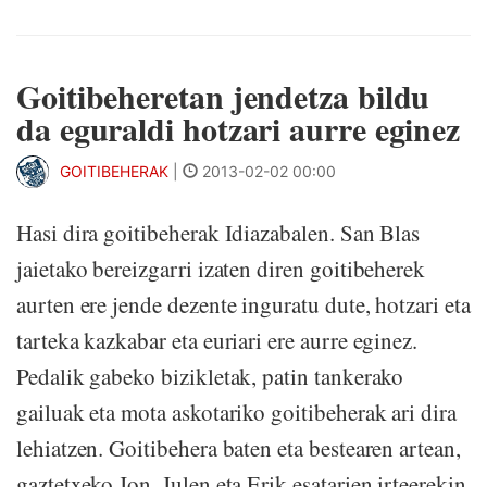
Goitibeheretan jendetza bildu
da eguraldi hotzari aurre eginez
GOITIBEHERAK
|
2013-02-02 00:00
Hasi dira goitibeherak Idiazabalen. San Blas
jaietako bereizgarri izaten diren goitibeherek
aurten ere jende dezente inguratu dute, hotzari eta
tarteka kazkabar eta euriari ere aurre eginez.
Pedalik gabeko bizikletak, patin tankerako
gailuak eta mota askotariko goitibeherak ari dira
lehiatzen. Goitibehera baten eta bestearen artean,
gaztetxeko Jon, Julen eta Erik esatarien irteerekin