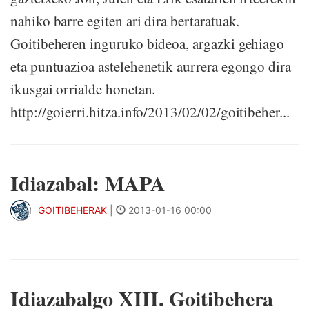
nahiko barre egiten ari dira bertaratuak.
Goitibeheren inguruko bideoa, argazki gehiago
eta puntuazioa astelehenetik aurrera egongo dira
ikusgai orrialde honetan.
http://goierri.hitza.info/2013/02/02/goitibeher...
Idiazabal: MAPA
GOITIBEHERAK
|
2013-01-16 00:00
Idiazabalgo XIII. Goitibehera