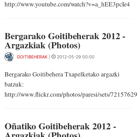
http://www.youtube.com/watch?v=a_hEE3pcIe4
Bergarako Goitibeherak 2012 -
Argazkiak (Photos)
GOITIBEHERAK
|
2012-05-29 00:00
Bergarako Goitibehera Txapelketako argazki
batzuk:
http://www.flickr.com/photos/paresi/sets/721576
Oñatiko Goitibeherak 2012 -
Argazkiak (Photos)