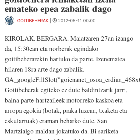
emateko epea zabalik dago
GOITIBEHERAK
|
2012-05-11 00:00
KIROLAK. BERGARA. Maiatzaren 27an izango
da, 15:30ean eta norberak egindako
goitibeherarekin hartuko da parte. Izenematea
hilaren 18ra arte dago zabalik.
GA_googleFillSlot("goienanet_osoa_erdian_468x
Goitibeherak egiteko ez dute baldintzarik jarri,
baina parte-hartzaileek motorreko kaskoa eta
arropa egokia (botak, praka luzean, txaketa eta
eskularruak) eraman beharko dute. San
Martzialgo maldan jokatuko da. Bi sariketa