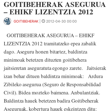
GOITIBEHERAK ASEGURUA
– EHIKF LIZENTZIA 2012
GOITIBEHERAK
|
2012-04-30 00:00
GOITIBEHERAK ASEGURUA – EHIKF
LIZENTZIA 2012 tramitatzeko epea zabalik
dago. Aseguru honen bitartez, baldintza
minimoak betetzen dituzten goitibehera
jaitsieretan aseguratuta egongo zarete. Jaitsierak
izan behar dituen baldintza minimoak: Ardura
Zibileko asegurua (Seguro de Responsabilidad
Civil). Bidea mozteko baimena. Anbulantziak.
Baldintza hauek betetzen badira Goitibeherak
Aseguruak, kobertura hauek eskeintzen ditu: