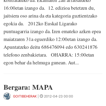
kontratatuko da. Ekainaren 2an arratsaldeko
16:00etan izango da. 12. edizioa betetzen du,
jaitsiera oso arina da eta kategoria guztientzako
egokia da. 2012ko Euskal Ligarako
puntuagarria izango da. Izen emateko azken epea
maiatzaren 31a eguerdiko 12:00etan izango da.
Apuntatzeko deitu 686476094 edo 630241876
telefono zenbakietara. OHARRA: 15:00etan
egon behar da helmuga gunean. Aut...
Bergara: MAPA
GOITIBEHERAK
|
2012-04-23 00:00