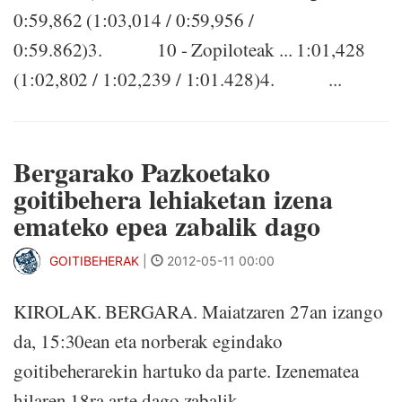
0:59,862 (1:03,014 / 0:59,956 /
0:59.862)3. 10 - Zopiloteak ... 1:01,428
(1:02,802 / 1:02,239 / 1:01.428)4. ...
Bergarako Pazkoetako
goitibehera lehiaketan izena
emateko epea zabalik dago
GOITIBEHERAK
|
2012-05-11 00:00
KIROLAK. BERGARA. Maiatzaren 27an izango
da, 15:30ean eta norberak egindako
goitibeherarekin hartuko da parte. Izenematea
hilaren 18ra arte dago zabalik.