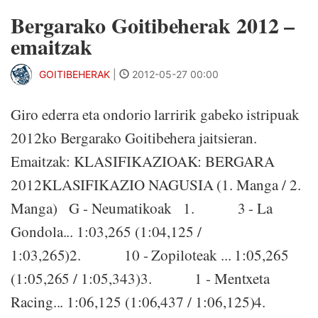
Bergarako Goitibeherak 2012 –
emaitzak
GOITIBEHERAK
|
2012-05-27 00:00
Giro ederra eta ondorio larririk gabeko istripuak
2012ko Bergarako Goitibehera jaitsieran.
Emaitzak: KLASIFIKAZIOAK: BERGARA
2012KLASIFIKAZIO NAGUSIA (1. Manga / 2.
Manga) G - Neumatikoak 1. 3 - La
Gondola... 1:03,265 (1:04,125 /
1:03,265)2. 10 - Zopiloteak ... 1:05,265
(1:05,265 / 1:05,343)3. 1 - Mentxeta
Racing... 1:06,125 (1:06,437 / 1:06,125)4.