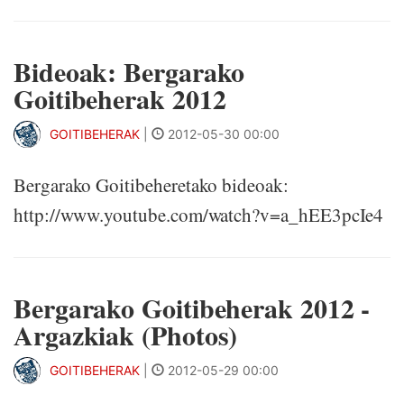
Bideoak: Bergarako
Goitibeherak 2012
GOITIBEHERAK
|
2012-05-30 00:00
Bergarako Goitibeheretako bideoak:
http://www.youtube.com/watch?v=a_hEE3pcIe4
Bergarako Goitibeherak 2012 -
Argazkiak (Photos)
GOITIBEHERAK
|
2012-05-29 00:00