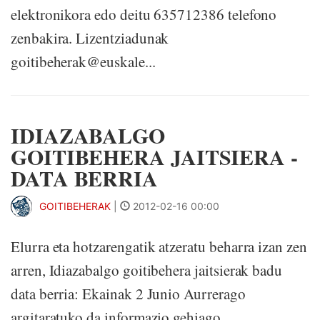
elektronikora edo deitu 635712386 telefono
zenbakira. Lizentziadunak
goitibeherak@euskale...
IDIAZABALGO
GOITIBEHERA JAITSIERA -
DATA BERRIA
GOITIBEHERAK
|
2012-02-16 00:00
Elurra eta hotzarengatik atzeratu beharra izan zen
arren, Idiazabalgo goitibehera jaitsierak badu
data berria: Ekainak 2 Junio Aurrerago
argitaratuko da informazio gehiago.