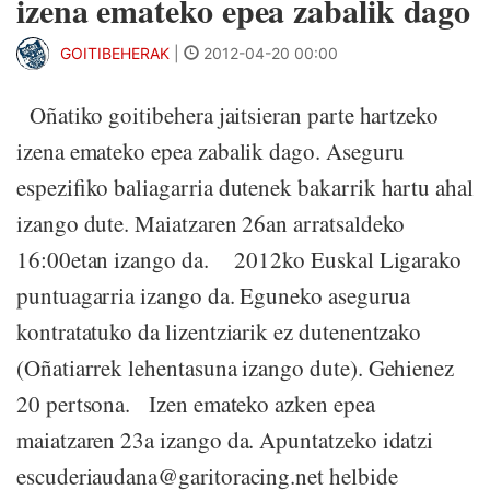
izena emateko epea zabalik dago
GOITIBEHERAK
|
2012-04-20 00:00
Oñatiko goitibehera jaitsieran parte hartzeko
izena emateko epea zabalik dago. Aseguru
espezifiko baliagarria dutenek bakarrik hartu ahal
izango dute. Maiatzaren 26an arratsaldeko
16:00etan izango da. 2012ko Euskal Ligarako
puntuagarria izango da. Eguneko asegurua
kontratatuko da lizentziarik ez dutenentzako
(Oñatiarrek lehentasuna izango dute). Gehienez
20 pertsona. Izen emateko azken epea
maiatzaren 23a izango da. Apuntatzeko idatzi
escuderiaudana@garitoracing.net helbide