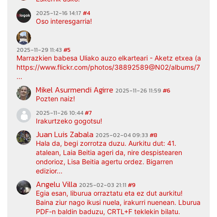
2025-12-16 14:17
#4
Oso interesgarria!
2025-11-29 11:43
#5
Marrazkien babesa Uliako auzo elkarteari - Aketz etxea (argaz
https://www.flickr.com/photos/38892589@N02/albums/7217
...
Mikel Asurmendi Agirre
2025-11-26 11:59
#6
Pozten naiz!
2025-11-26 10:44
#7
Irakurtzeko gogotsu!
Juan Luis Zabala
2025-02-04 09:33
#8
Hala da, begi zorrotza duzu. Aurkitu dut: 41.
atalean, Laia Beitia ageri da, nire despistearen
ondorioz, Lisa Beitia agertu ordez. Bigarren
edizior...
Angelu Villa
2025-02-03 21:11
#9
Egia esan, liburua orraztatu eta ez dut aurkitu!
Baina ziur nago ikusi nuela, irakurri nuenean. Lburua
PDF-n baldin baduzu, CRTL+F teklekin bilatu.