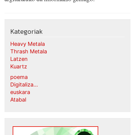
Kategoriak
Heavy Metala
Thrash Metala
Latzen
Kuartz
poema
Digitaliza...
euskara
Atabal