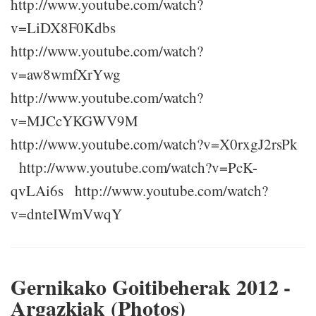
http://www.youtube.com/watch?
v=LiDX8F0Kdbs
http://www.youtube.com/watch?
v=aw8wmfXrYwg
http://www.youtube.com/watch?
v=MJCcYKGWV9M
http://www.youtube.com/watch?v=X0rxgJ2rsPk
http://www.youtube.com/watch?v=PcK-
qvLAi6s http://www.youtube.com/watch?
v=dnteIWmVwqY
Gernikako Goitibeherak 2012 -
Argazkiak (Photos)