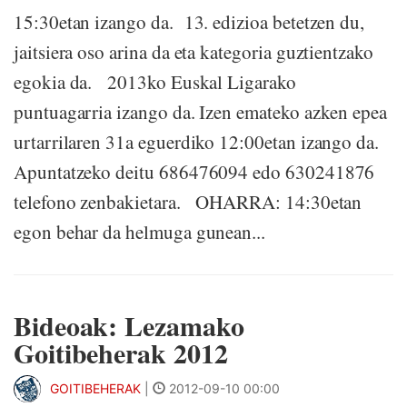
15:30etan izango da. 13. edizioa betetzen du,
jaitsiera oso arina da eta kategoria guztientzako
egokia da. 2013ko Euskal Ligarako
puntuagarria izango da. Izen emateko azken epea
urtarrilaren 31a eguerdiko 12:00etan izango da.
Apuntatzeko deitu 686476094 edo 630241876
telefono zenbakietara. OHARRA: 14:30etan
egon behar da helmuga gunean...
Bideoak: Lezamako
Goitibeherak 2012
GOITIBEHERAK
|
2012-09-10 00:00