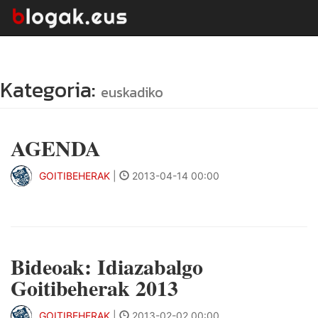
Kategoria:
euskadiko
AGENDA
GOITIBEHERAK
|
2013-04-14 00:00
Bideoak: Idiazabalgo
Goitibeherak 2013
GOITIBEHERAK
|
2013-02-02 00:00