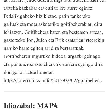
tarteka kazkabar eta euriari ere aurre eginez.
Pedalik gabeko bizikletak, patin tankerako
gailuak eta mota askotariko goitibeherak ari dira
lehiatzen. Goitibehera baten eta bestearen artean,
gaztetxeko Jon, Julen eta Erik esatarien irteerekin
nahiko barre egiten ari dira bertaratuak.
Goitibeheren inguruko bideoa, argazki gehiago
eta puntuazioa astelehenetik aurrera egongo dira
ikusgai orrialde honetan.
http://goierri.hitza.info/2013/02/02/goitibeher...
Idiazabal: MAPA