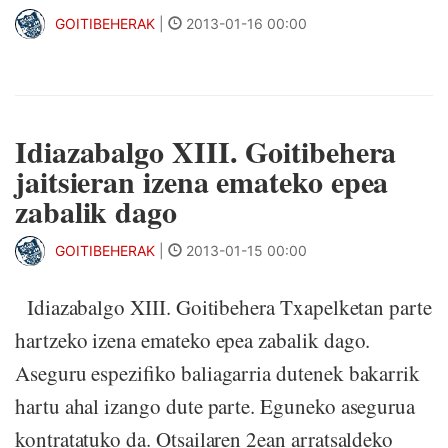
GOITIBEHERAK
|
2013-01-16 00:00
Idiazabalgo XIII. Goitibehera
jaitsieran izena emateko epea
zabalik dago
GOITIBEHERAK
|
2013-01-15 00:00
Idiazabalgo XIII. Goitibehera Txapelketan parte
hartzeko izena emateko epea zabalik dago.
Aseguru espezifiko baliagarria dutenek bakarrik
hartu ahal izango dute parte. Eguneko asegurua
kontratatuko da. Otsailaren 2ean arratsaldeko