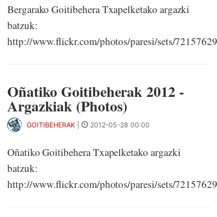
Bergarako Goitibehera Txapelketako argazki
batzuk:
http://www.flickr.com/photos/paresi/sets/721576
Oñatiko Goitibeherak 2012 -
Argazkiak (Photos)
GOITIBEHERAK
|
2012-05-28 00:00
Oñatiko Goitibehera Txapelketako argazki
batzuk:
http://www.flickr.com/photos/paresi/sets/721576