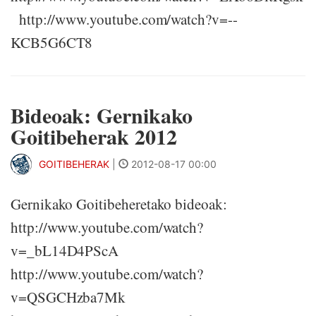
http://www.youtube.com/watch?v=--
KCB5G6CT8
Bideoak: Gernikako
Goitibeherak 2012
GOITIBEHERAK
|
2012-08-17 00:00
Gernikako Goitibeheretako bideoak:
http://www.youtube.com/watch?
v=_bL14D4PScA
http://www.youtube.com/watch?
v=QSGCHzba7Mk