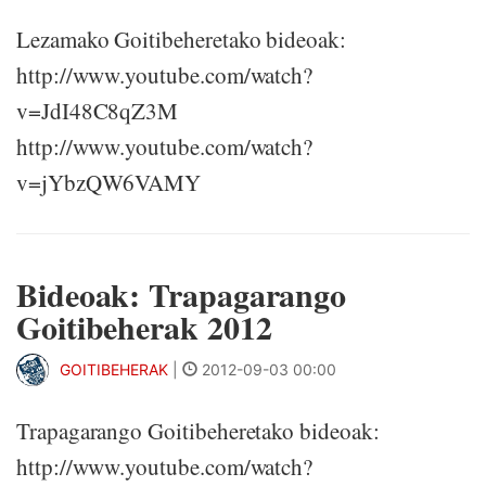
Lezamako Goitibeheretako bideoak:
http://www.youtube.com/watch?
v=JdI48C8qZ3M
http://www.youtube.com/watch?
v=jYbzQW6VAMY
Bideoak: Trapagarango
Goitibeherak 2012
GOITIBEHERAK
|
2012-09-03 00:00
Trapagarango Goitibeheretako bideoak:
http://www.youtube.com/watch?