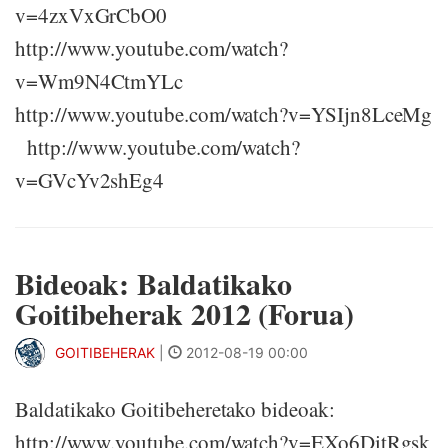
v=4zxVxGrCbO0
http://www.youtube.com/watch?
v=Wm9N4CtmYLc
http://www.youtube.com/watch?v=YSIjn8LceMg
http://www.youtube.com/watch?
v=GVcYv2shEg4
Bideoak: Baldatikako
Goitibeherak 2012 (Forua)
GOITIBEHERAK
|
2012-08-19 00:00
Baldatikako Goitibeheretako bideoak:
http://www.youtube.com/watch?v=EXo6DitRgsk