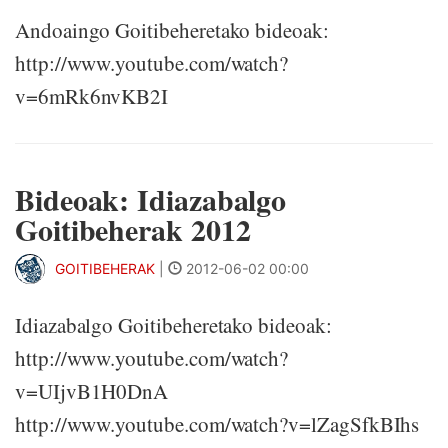
Andoaingo Goitibeheretako bideoak:
http://www.youtube.com/watch?
v=6mRk6nvKB2I
Bideoak: Idiazabalgo
Goitibeherak 2012
GOITIBEHERAK
|
2012-06-02 00:00
Idiazabalgo Goitibeheretako bideoak:
http://www.youtube.com/watch?
v=UIjvB1H0DnA
http://www.youtube.com/watch?v=lZagSfkBIhs