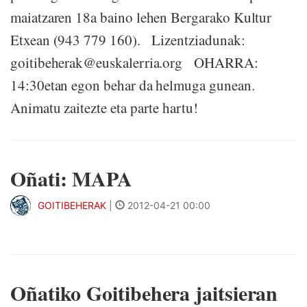
maiatzaren 18a baino lehen Bergarako Kultur
Etxean (943 779 160). Lizentziadunak:
goitibeherak@euskalerria.org OHARRA:
14:30etan egon behar da helmuga gunean.
Animatu zaitezte eta parte hartu!
Oñati: MAPA
GOITIBEHERAK
|
2012-04-21 00:00
Oñatiko Goitibehera jaitsieran