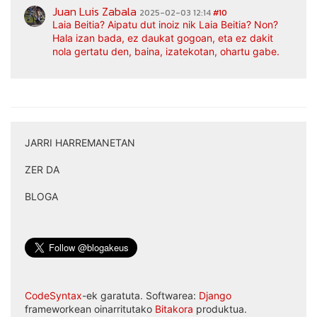
Juan Luis Zabala
2025-02-03 12:14
#10
Laia Beitia? Aipatu dut inoiz nik Laia Beitia? Non?
Hala izan bada, ez daukat gogoan, eta ez dakit
nola gertatu den, baina, izatekotan, ohartu gabe.
JARRI HARREMANETAN
|
ZER DA
|
BLOGA
CodeSyntax
-ek garatuta. Softwarea:
Django
frameworkean oinarritutako
Bitakora
produktua.