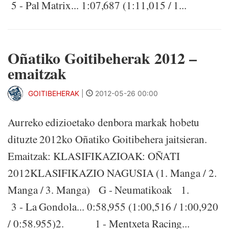
5 - Pal Matrix... 1:07,687 (1:11,015 / 1...
Oñatiko Goitibeherak 2012 –
emaitzak
GOITIBEHERAK
|
2012-05-26 00:00
Aurreko edizioetako denbora markak hobetu
dituzte 2012ko Oñatiko Goitibehera jaitsieran.
Emaitzak: KLASIFIKAZIOAK: OÑATI
2012KLASIFIKAZIO NAGUSIA (1. Manga / 2.
Manga / 3. Manga) G - Neumatikoak 1.
3 - La Gondola... 0:58,955 (1:00,516 / 1:00,920
/ 0:58.955)2. 1 - Mentxeta Racing...