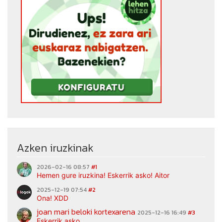
Azken iruzkinak
2026-02-16 08:57
#1
Hemen gure iruzkina! Eskerrik asko! Aitor
2025-12-19 07:54
#2
Ona! XDD
joan mari beloki kortexarena
2025-12-16 16:49
#3
Eskerrik asko.