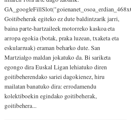
GA_googleFillSlot("goienanet_osoa_erdian_468x
Goitibeherak egiteko ez dute baldintzarik jarri,
baina parte-hartzaileek motorreko kaskoa eta
arropa egokia (botak, praka luzean, txaketa eta
eskularruak) eraman beharko dute. San
Martzialgo maldan jokatuko da. Bi sariketa
egongo dira Euskal Ligan lehiatuko diren
goitibeherendako sariei dagokienez, hiru
mailatan banatuko dira: errodamendu
kolektiboekin egindako goitibeherak,
goitibehera...