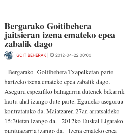
Bergarako Goitibehera
jaitsieran izena emateko epea
zabalik dago
GOITIBEHERAK
|
2012-04-22 00:00
Bergarako Goitibehera Txapelketan parte
hartzeko izena emateko epea zabalik dago.
Aseguru espezifiko baliagarria dutenek bakarrik
hartu ahal izango dute parte. Eguneko asegurua
kontratatuko da. Maiatzaren 27an arratsaldeko
15:30etan izango da. 2012ko Euskal Ligarako
puntuagarria izango da. Izena emateko epea