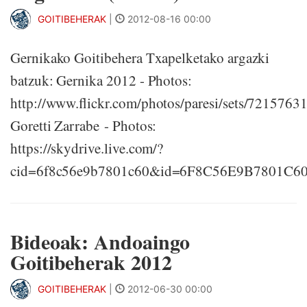
GOITIBEHERAK
|
2012-08-16 00:00
Gernikako Goitibehera Txapelketako argazki
batzuk: Gernika 2012 - Photos:
http://www.flickr.com/photos/paresi/sets/721576
Goretti Zarrabe - Photos:
https://skydrive.live.com/?
cid=6f8c56e9b7801c60&id=6F8C56E9B7801C6
Bideoak: Andoaingo
Goitibeherak 2012
GOITIBEHERAK
|
2012-06-30 00:00