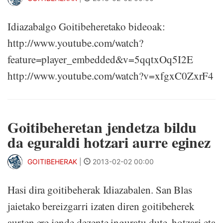
Idiazabalgo Goitibeheretako bideoak:
http://www.youtube.com/watch?
feature=player_embedded&v=5qqtxOq5I2E
http://www.youtube.com/watch?v=xfgxC0ZxrF4
Goitibeheretan jendetza bildu
da eguraldi hotzari aurre eginez
GOITIBEHERAK
|
2013-02-02 00:00
Hasi dira goitibeherak Idiazabalen. San Blas
jaietako bereizgarri izaten diren goitibeherek
aurten ere jende dezente inguratu dute, hotzari eta