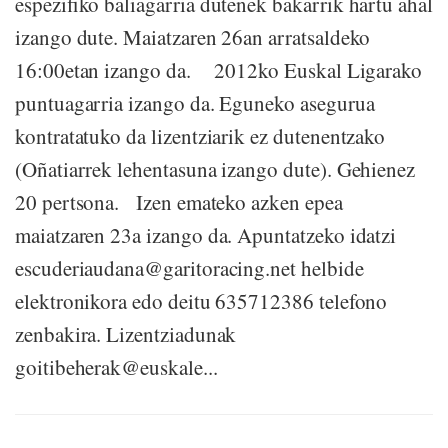
espezifiko baliagarria dutenek bakarrik hartu ahal
izango dute. Maiatzaren 26an arratsaldeko
16:00etan izango da. 2012ko Euskal Ligarako
puntuagarria izango da. Eguneko asegurua
kontratatuko da lizentziarik ez dutenentzako
(Oñatiarrek lehentasuna izango dute). Gehienez
20 pertsona. Izen emateko azken epea
maiatzaren 23a izango da. Apuntatzeko idatzi
escuderiaudana@garitoracing.net helbide
elektronikora edo deitu 635712386 telefono
zenbakira. Lizentziadunak
goitibeherak@euskale...