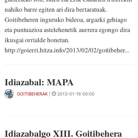
nahiko barre egiten ari dira bertaratuak.
Goitibeheren inguruko bideoa, argazki gehiago
eta puntuazioa astelehenetik aurrera egongo dira
ikusgai orrialde honetan.
http://goierri.hitza.info/2013/02/02/goitibeher...
Idiazabal: MAPA
GOITIBEHERAK
|
2013-01-16 00:00
Idiazabalgo XIII. Goitibehera