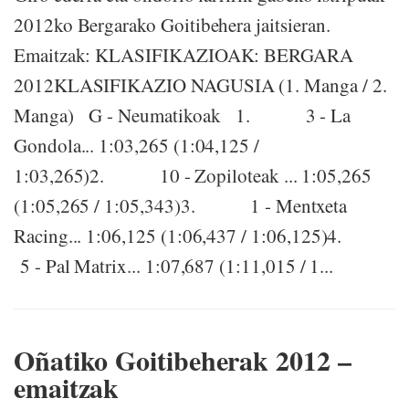
2012ko Bergarako Goitibehera jaitsieran.
Emaitzak: KLASIFIKAZIOAK: BERGARA
2012KLASIFIKAZIO NAGUSIA (1. Manga / 2.
Manga) G - Neumatikoak 1. 3 - La
Gondola... 1:03,265 (1:04,125 /
1:03,265)2. 10 - Zopiloteak ... 1:05,265
(1:05,265 / 1:05,343)3. 1 - Mentxeta
Racing... 1:06,125 (1:06,437 / 1:06,125)4.
5 - Pal Matrix... 1:07,687 (1:11,015 / 1...
Oñatiko Goitibeherak 2012 –
emaitzak