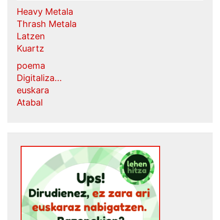
Heavy Metala
Thrash Metala
Latzen
Kuartz
poema
Digitaliza...
euskara
Atabal