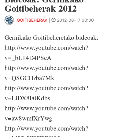
Goitibeherak 2012
GOITIBEHERAK
|
2012-08-17 00:00
Gernikako Goitibeheretako bideoak:
http://www.youtube.com/watch?
v=_bL14D4PScA
http://www.youtube.com/watch?
v=QSGCHzba7Mk
http://www.youtube.com/watch?
v=LiDX8F0Kdbs
http://www.youtube.com/watch?
v=aw8wmfXrYwg
http://www.youtube.com/watch?