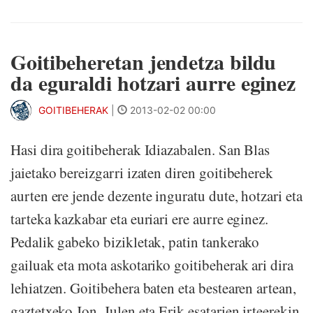
Goitibeheretan jendetza bildu
da eguraldi hotzari aurre eginez
GOITIBEHERAK
|
2013-02-02 00:00
Hasi dira goitibeherak Idiazabalen. San Blas
jaietako bereizgarri izaten diren goitibeherek
aurten ere jende dezente inguratu dute, hotzari eta
tarteka kazkabar eta euriari ere aurre eginez.
Pedalik gabeko bizikletak, patin tankerako
gailuak eta mota askotariko goitibeherak ari dira
lehiatzen. Goitibehera baten eta bestearen artean,
gaztetxeko Jon, Julen eta Erik esatarien irteerekin