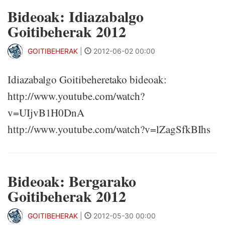
Bideoak: Idiazabalgo
Goitibeherak 2012
GOITIBEHERAK
|
2012-06-02 00:00
Idiazabalgo Goitibeheretako bideoak:
http://www.youtube.com/watch?
v=UIjvB1H0DnA
http://www.youtube.com/watch?v=lZagSfkBIhs
Bideoak: Bergarako
Goitibeherak 2012
GOITIBEHERAK
|
2012-05-30 00:00