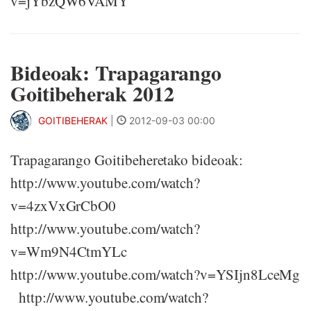
v=jYbzQW6VAMY
Bideoak: Trapagarango
Goitibeherak 2012
GOITIBEHERAK
|
2012-09-03 00:00
Trapagarango Goitibeheretako bideoak:
http://www.youtube.com/watch?
v=4zxVxGrCbO0
http://www.youtube.com/watch?
v=Wm9N4CtmYLc
http://www.youtube.com/watch?v=YSIjn8LceMg
http://www.youtube.com/watch?