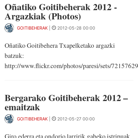
Oñatiko Goitibeherak 2012 -
Argazkiak (Photos)
GOITIBEHERAK
|
2012-05-28 00:00
Oñatiko Goitibehera Txapelketako argazki
batzuk:
http://www.flickr.com/photos/paresi/sets/721576
Bergarako Goitibeherak 2012 –
emaitzak
GOITIBEHERAK
|
2012-05-27 00:00
Giro ederra eta ondorio larririk gabeko istripuak