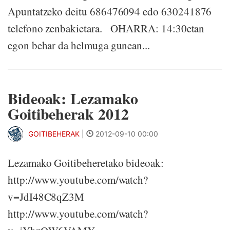
Apuntatzeko deitu 686476094 edo 630241876
telefono zenbakietara. OHARRA: 14:30etan
egon behar da helmuga gunean...
Bideoak: Lezamako
Goitibeherak 2012
GOITIBEHERAK
|
2012-09-10 00:00
Lezamako Goitibeheretako bideoak:
http://www.youtube.com/watch?
v=JdI48C8qZ3M
http://www.youtube.com/watch?