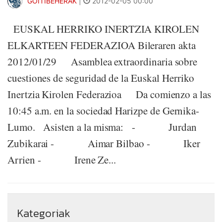
GOITIBEHERAK
|
2012-02-05 00:00
EUSKAL HERRIKO INERTZIA KIROLEN
ELKARTEEN FEDERAZIOA Bileraren akta
2012/01/29 Asamblea extraordinaria sobre
cuestiones de seguridad de la Euskal Herriko
Inertzia Kirolen Federazioa Da comienzo a las
10:45 a.m. en la sociedad Harizpe de Gernika-
Lumo. Asisten a la misma: - Jurdan
Zubikarai - Aimar Bilbao - Iker
Arrien - Irene Ze...
Kategoriak