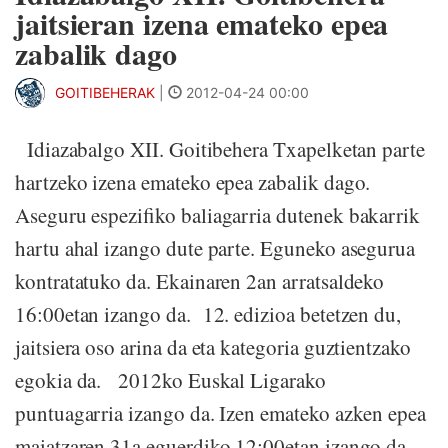
jaitsieran izena emateko epea
zabalik dago
GOITIBEHERAK
|
2012-04-24 00:00
Idiazabalgo XII. Goitibehera Txapelketan parte
hartzeko izena emateko epea zabalik dago.
Aseguru espezifiko baliagarria dutenek bakarrik
hartu ahal izango dute parte. Eguneko asegurua
kontratatuko da. Ekainaren 2an arratsaldeko
16:00etan izango da. 12. edizioa betetzen du,
jaitsiera oso arina da eta kategoria guztientzako
egokia da. 2012ko Euskal Ligarako
puntuagarria izango da. Izen emateko azken epea
maiatzaren 31a eguerdiko 12:00etan izango da.