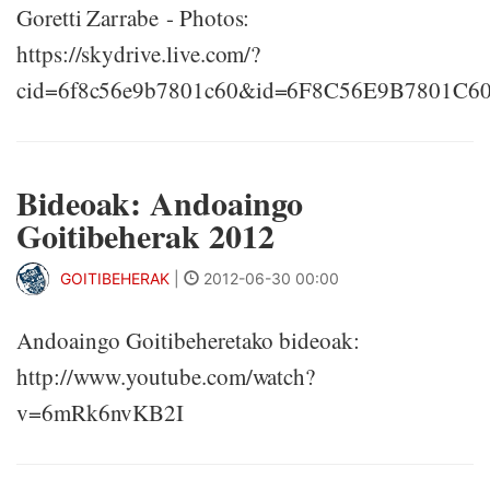
Goretti Zarrabe - Photos:
https://skydrive.live.com/?
cid=6f8c56e9b7801c60&id=6F8C56E9B7801C6
Bideoak: Andoaingo
Goitibeherak 2012
GOITIBEHERAK
|
2012-06-30 00:00
Andoaingo Goitibeheretako bideoak:
http://www.youtube.com/watch?
v=6mRk6nvKB2I