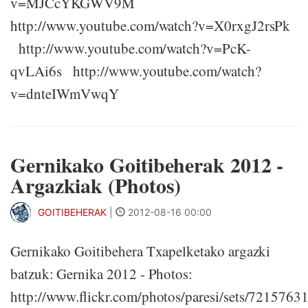
v=MJCcYKGWV9M
http://www.youtube.com/watch?v=X0rxgJ2rsPk
http://www.youtube.com/watch?v=PcK-
qvLAi6s http://www.youtube.com/watch?
v=dnteIWmVwqY
Gernikako Goitibeherak 2012 -
Argazkiak (Photos)
GOITIBEHERAK
|
2012-08-16 00:00
Gernikako Goitibehera Txapelketako argazki
batzuk: Gernika 2012 - Photos:
http://www.flickr.com/photos/paresi/sets/721576