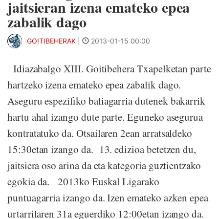
jaitsieran izena emateko epea
zabalik dago
GOITIBEHERAK
|
2013-01-15 00:00
Idiazabalgo XIII. Goitibehera Txapelketan parte
hartzeko izena emateko epea zabalik dago.
Aseguru espezifiko baliagarria dutenek bakarrik
hartu ahal izango dute parte. Eguneko asegurua
kontratatuko da. Otsailaren 2ean arratsaldeko
15:30etan izango da. 13. edizioa betetzen du,
jaitsiera oso arina da eta kategoria guztientzako
egokia da. 2013ko Euskal Ligarako
puntuagarria izango da. Izen emateko azken epea
urtarrilaren 31a eguerdiko 12:00etan izango da.