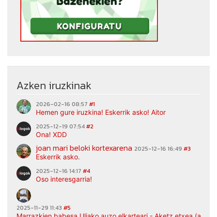
Azken iruzkinak
2026-02-16 08:57
#1
Hemen gure iruzkina! Eskerrik asko! Aitor
2025-12-19 07:54
#2
Ona! XDD
joan mari beloki kortexarena
2025-12-16 16:49
#3
Eskerrik asko.
2025-12-16 14:17
#4
Oso interesgarria!
2025-11-29 11:43
#5
Marrazkien babesa Uliako auzo elkarteari - Aketz etxea (argaz