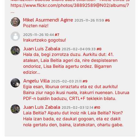
https://www.flickr.com/photos/38892589@N02/albums/7217
...
Mikel Asurmendi Agirre
2025-11-26 11:59
#6
Pozten naiz!
2025-11-26 10:44
#7
Irakurtzeko gogotsu!
Juan Luis Zabala
2025-02-04 09:33
#8
Hala da, begi zorrotza duzu. Aurkitu dut: 41.
atalean, Laia Beitia ageri da, nire despistearen
ondorioz, Lisa Beitia agertu ordez. Bigarren
edizior...
Angelu Villa
2025-02-03 21:11
#9
Egia esan, liburua orraztatu eta ez dut aurkitu!
Baina ziur nago ikusi nuela, irakurri nuenean. Lburua
PDF-n baldin baduzu, CRTL+F teklekin bilatu.
Juan Luis Zabala
2025-02-03 12:14
#10
Laia Beitia? Aipatu dut inoiz nik Laia Beitia? Non?
Hala izan bada, ez daukat gogoan, eta ez dakit
nola gertatu den, baina, izatekotan, ohartu gabe.