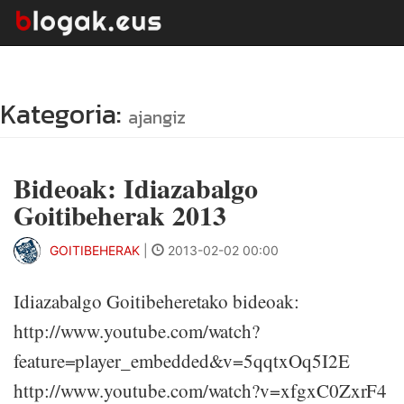
Kategoria:
ajangiz
Bideoak: Idiazabalgo
Goitibeherak 2013
GOITIBEHERAK
|
2013-02-02 00:00
Idiazabalgo Goitibeheretako bideoak:
http://www.youtube.com/watch?
feature=player_embedded&v=5qqtxOq5I2E
http://www.youtube.com/watch?v=xfgxC0ZxrF4