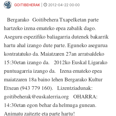
GOITIBEHERAK
|
2012-04-22 00:00
Bergarako Goitibehera Txapelketan parte
hartzeko izena emateko epea zabalik dago.
Aseguru espezifiko baliagarria dutenek bakarrik
hartu ahal izango dute parte. Eguneko asegurua
kontratatuko da. Maiatzaren 27an arratsaldeko
15:30etan izango da. 2012ko Euskal Ligarako
puntuagarria izango da. Izena emateko epea
maiatzaren 18a baino lehen Bergarako Kultur
Etxean (943 779 160). Lizentziadunak:
goitibeherak@euskalerria.org OHARRA:
14:30etan egon behar da helmuga gunean.
Animatu zaitezte eta parte hartu!