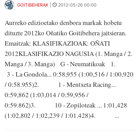
GOITIBEHERAK
|
2012-05-26 00:00
Aurreko edizioetako denbora markak hobetu
dituzte 2012ko Oñatiko Goitibehera jaitsieran.
Emaitzak: KLASIFIKAZIOAK: OÑATI
2012KLASIFIKAZIO NAGUSIA (1. Manga / 2.
Manga / 3. Manga) G - Neumatikoak 1.
3 - La Gondola... 0:58,955 (1:00,516 / 1:00,920
/ 0:58.955)2. 1 - Mentxeta Racing...
0:59,862 (1:03,014 / 0:59,956 /
0:59.862)3. 10 - Zopiloteak ... 1:01,428
(1:02,802 / 1:02,239 / 1:01.428)4. ...