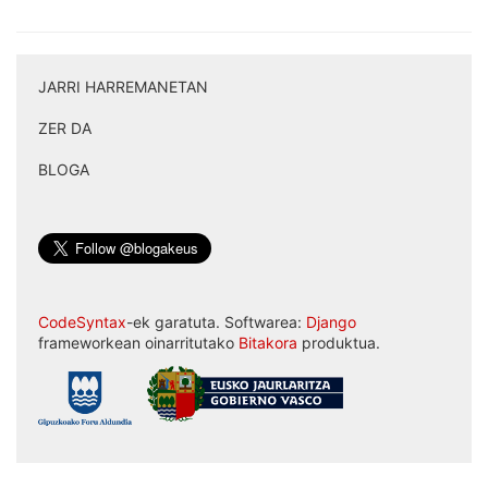
JARRI HARREMANETAN
|
ZER DA
|
BLOGA
CodeSyntax
-ek garatuta. Softwarea:
Django
frameworkean oinarritutako
Bitakora
produktua.