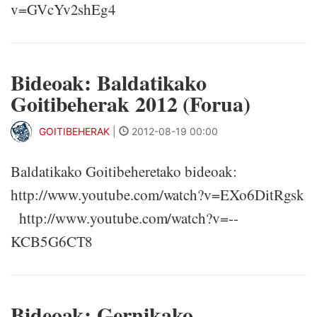
v=GVcYv2shEg4
Bideoak: Baldatikako
Goitibeherak 2012 (Forua)
GOITIBEHERAK
|
2012-08-19 00:00
Baldatikako Goitibeheretako bideoak:
http://www.youtube.com/watch?v=EXo6DitRgsk
http://www.youtube.com/watch?v=--
KCB5G6CT8
Bideoak: Gernikako