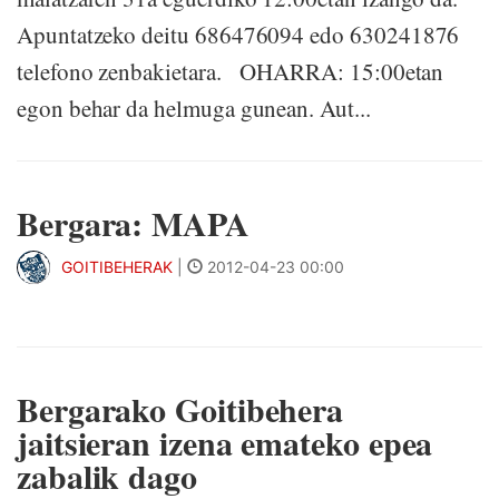
Apuntatzeko deitu 686476094 edo 630241876
telefono zenbakietara. OHARRA: 15:00etan
egon behar da helmuga gunean. Aut...
Bergara: MAPA
GOITIBEHERAK
|
2012-04-23 00:00
Bergarako Goitibehera
jaitsieran izena emateko epea
zabalik dago