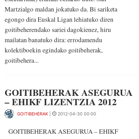
Martzialgo maldan jokatuko da. Bi sariketa
egongo dira Euskal Ligan lehiatuko diren
goitibeherendako sariei dagokienez, hiru
mailatan banatuko dira: errodamendu
kolektiboekin egindako goitibeherak,
goitibehera...
GOITIBEHERAK ASEGURUA
– EHIKF LIZENTZIA 2012
GOITIBEHERAK
|
2012-04-30 00:00
GOITIBEHERAK ASEGURUA – EHIKF