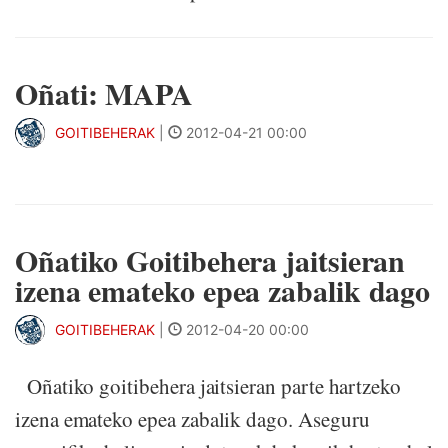
Oñati: MAPA
GOITIBEHERAK
|
2012-04-21 00:00
Oñatiko Goitibehera jaitsieran
izena emateko epea zabalik dago
GOITIBEHERAK
|
2012-04-20 00:00
Oñatiko goitibehera jaitsieran parte hartzeko
izena emateko epea zabalik dago. Aseguru