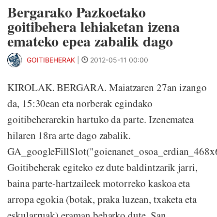
Bergarako Pazkoetako
goitibehera lehiaketan izena
emateko epea zabalik dago
GOITIBEHERAK
|
2012-05-11 00:00
KIROLAK. BERGARA. Maiatzaren 27an izango
da, 15:30ean eta norberak egindako
goitibeherarekin hartuko da parte. Izenematea
hilaren 18ra arte dago zabalik.
GA_googleFillSlot("goienanet_osoa_erdian_468x
Goitibeherak egiteko ez dute baldintzarik jarri,
baina parte-hartzaileek motorreko kaskoa eta
arropa egokia (botak, praka luzean, txaketa eta
eskularruak) eraman beharko dute. San