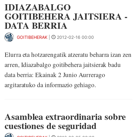
IDIAZABALGO
GOITIBEHERA JAITSIERA -
DATA BERRIA
GOITIBEHERAK
|
2012-02-16 00:00
Elurra eta hotzarengatik atzeratu beharra izan zen
arren, Idiazabalgo goitibehera jaitsierak badu
data berria: Ekainak 2 Junio Aurrerago
argitaratuko da informazio gehiago.
Asamblea extraordinaria sobre
cuestiones de seguridad