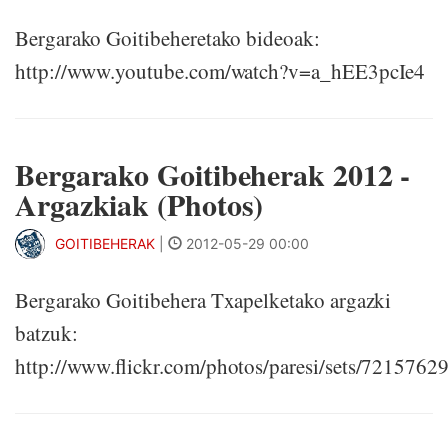
Bergarako Goitibeheretako bideoak:
http://www.youtube.com/watch?v=a_hEE3pcIe4
Bergarako Goitibeherak 2012 -
Argazkiak (Photos)
GOITIBEHERAK
|
2012-05-29 00:00
Bergarako Goitibehera Txapelketako argazki
batzuk:
http://www.flickr.com/photos/paresi/sets/721576