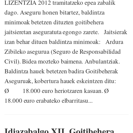
LIZENTZIA 2012 tramitatzeko epea zabalik
dago. Aseguru honen bitartez, baldintza
minimoak betetzen dituzten goitibehera
jaitsieretan aseguratuta egongo zarete. Jaitsierak
izan behar dituen baldintza minimoak: Ardura
Zibileko asegurua (Seguro de Responsabilidad
Civil). Bidea mozteko baimena. Anbulantziak.
Baldintza hauek betetzen badira Goitibeherak
Aseguruak, kobertura hauek eskeintzen ditu:
Ø 18.000 euro heriotzaren kasuan. Ø
18.000 euro erabateko elbarritasu...
Idiazabalgo XII. Goitibehera