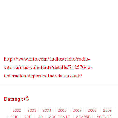
http://www.eitb.com/audios/radio/radio-
vitoria/mas-vale-tarde/detalle/712576/la-
federacion-deportes-inercia-euskadi/
Datsegit
2000
2003
2004
2006
2007
2008
2009
2010
2011
30
ACCIDENTE
AGARRE
AGENDA