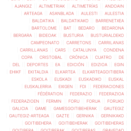
AJANGIZ
ALTIMETRIAK
ALTIMETRÍAS
ANDOAIN
ARTEAGA
ASANBLADA
AULESTI
AULESTIA
BALDATIKA
BALDATIKAKO
BARRENETXEA
BARTOLOME
BAT
BEDARO
BEDARONA
BERGARA
BIDEOAK
BUSTURIA
BUSTURIALDEKO
CAMPEONATO
CARRETONS
CARRILANAS
CARRILLANAS
CARS
CATALUNYA
CONDENA
COPA
CRISTOBAL
CRÓNICA
CUATRO
DE
DEL
DEPORTES
EA
EDICIÓN
EDIZIOA
EGIN
EHIKF
EKITALDIA
ELKARTEA
ELKARTEAGOITIBERA
ESKOLA
EUSKADI
EUSKADIKO
EUSKAL
EUSKALERRIA
EXIGEN
FDI
FEDERACIONES
FÉDÉRATION
FEDERAZIO
FEDERAZIOA
FEDERAZIOEN
FERMIN
FORU
FORUA
FORUKO
GALICIA
GAME
GAMESGOITIBEHERAK
GAUTEGIZ
GAUTEGIZ-ARTEAGA
GAZTE
GERNIKA
GERNIKAKO
GOITIBEHERA
GOITIBEHERAK
GOITIBEHERAS
GOITIBERA
GOITIBERAK
GOITIBERAS
GRAVEDAD