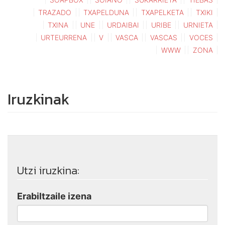
TRAZADO
TXAPELDUNA
TXAPELKETA
TXIKI
TXINA
UNE
URDAIBAI
URIBE
URNIETA
URTEURRENA
V
VASCA
VASCAS
VOCES
WWW
ZONA
Iruzkinak
Utzi iruzkina:
Erabiltzaile izena