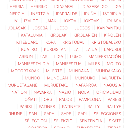
HERRIA
HERRIKO
IDIAZABAL
IDIAZABALGO
IGA
INERCIA
INERTZIA
IPARRALDE
IRUÑA
ISTRIPUA
IV
IZALGO
JAIAK
JOKOA
JOKOAK
JOLASA
JOLASAK
JOSEBA
JUEGO
JUEGOS
KANPANTXU
KATALUNIA
KIROLAK
KIROLARIEN
KIROLEN
KITEBOARD
KOPA
KRISTOBAL
KRISTOBALEKO
KUATRO
KURDISTAN
LA
LAIDA
LAPURDI
LARRUN
LAS
LIGA
LUMO
MANIFESTACIÓN
MANIFESTALDIA
MANIFESTUA
MILES
MOLTO
MOTORTXOAK
MUERTE
MUNDAKA
MUNDAKAKO
MUNDO
MUNDUAN
MUNDUKO
MURUETA
MURUETAGANE
MURUETAKO
NAFARROA
NAGUSIA
NATION
NAVARRA
NAZIO
NOLA
OFICIALIDAD
OÑATI
ORG
PALOS
PAMPLONA
PARESI
PARISI
PATINES
PATINETE
RALLY
RALLYE
RHUNE
SAN
SARA
SARE
SARI
SELECCIONES
SÉLECTION
SELEKZIO
SENTENCIA
SKATE
SOAPBOX
SOIANO
SUKARRIETA
TIEBAS