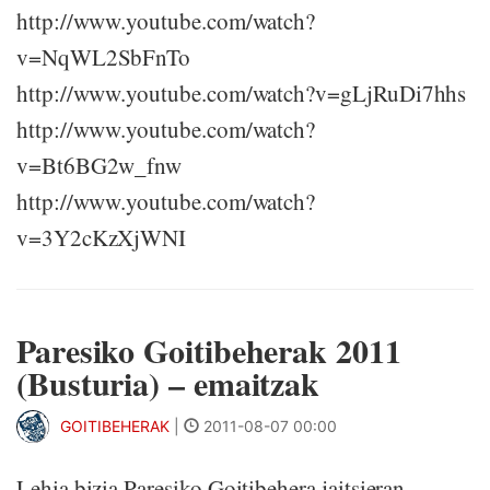
http://www.youtube.com/watch?
v=NqWL2SbFnTo
http://www.youtube.com/watch?v=gLjRuDi7hhs
http://www.youtube.com/watch?
v=Bt6BG2w_fnw
http://www.youtube.com/watch?
v=3Y2cKzXjWNI
Paresiko Goitibeherak 2011
(Busturia) – emaitzak
GOITIBEHERAK
|
2011-08-07 00:00
Lehia bizia Paresiko Goitibehera jaitsieran.