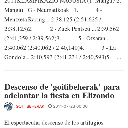
2011KLASIFIKAZIO NAGUSIA (1. Manga / 2.
Manga) G - Neumatikoak 1. 4 -
Mentxeta Racing... 2:38,125 (2:51,625 /
2:38,125)2. 2 - Zuek Pentseu ... 2:39,562
(2:41,359 / 2:39,562)3. 5 - Otxaran...
2:40,062 (2:40,062 / 2:40,140)4. 3 - La
Gondola... 2:40,593 (2:41,234 / 2:40,593)5. ...
Descenso de 'goitibeherak' para
adelantar la fiesta en Elizondo
GOITIBEHERAK
|
2011-07-23 00:00
El espectacular descenso de los artilugios