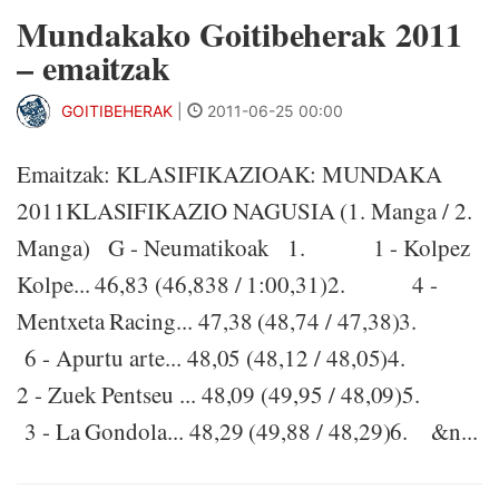
Mundakako Goitibeherak 2011
– emaitzak
GOITIBEHERAK
|
2011-06-25 00:00
Emaitzak: KLASIFIKAZIOAK: MUNDAKA
2011KLASIFIKAZIO NAGUSIA (1. Manga / 2.
Manga) G - Neumatikoak 1. 1 - Kolpez
Kolpe... 46,83 (46,838 / 1:00,31)2. 4 -
Mentxeta Racing... 47,38 (48,74 / 47,38)3.
6 - Apurtu arte... 48,05 (48,12 / 48,05)4.
2 - Zuek Pentseu ... 48,09 (49,95 / 48,09)5.
3 - La Gondola... 48,29 (49,88 / 48,29)6. &n...