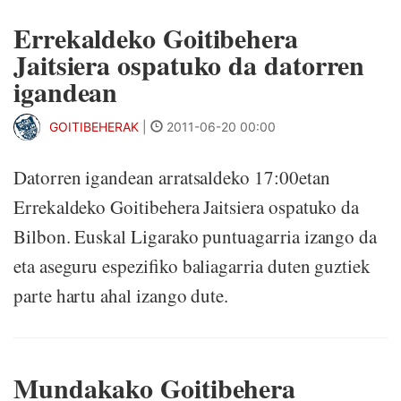
Errekaldeko Goitibehera
Jaitsiera ospatuko da datorren
igandean
GOITIBEHERAK
|
2011-06-20 00:00
Datorren igandean arratsaldeko 17:00etan
Errekaldeko Goitibehera Jaitsiera ospatuko da
Bilbon. Euskal Ligarako puntuagarria izango da
eta aseguru espezifiko baliagarria duten guztiek
parte hartu ahal izango dute.
Mundakako Goitibehera