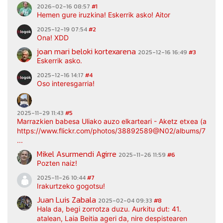
2026-02-16 08:57
#1
Hemen gure iruzkina! Eskerrik asko! Aitor
2025-12-19 07:54
#2
Ona! XDD
joan mari beloki kortexarena
2025-12-16 16:49
#3
Eskerrik asko.
2025-12-16 14:17
#4
Oso interesgarria!
2025-11-29 11:43
#5
Marrazkien babesa Uliako auzo elkarteari - Aketz etxea (argaz
https://www.flickr.com/photos/38892589@N02/albums/7217
...
Mikel Asurmendi Agirre
2025-11-26 11:59
#6
Pozten naiz!
2025-11-26 10:44
#7
Irakurtzeko gogotsu!
Juan Luis Zabala
2025-02-04 09:33
#8
Hala da, begi zorrotza duzu. Aurkitu dut: 41.
atalean, Laia Beitia ageri da, nire despistearen