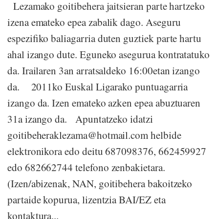
Lezamako goitibehera jaitsieran parte hartzeko
izena emateko epea zabalik dago. Aseguru
espezifiko baliagarria duten guztiek parte hartu
ahal izango dute. Eguneko asegurua kontratatuko
da. Irailaren 3an arratsaldeko 16:00etan izango
da. 2011ko Euskal Ligarako puntuagarria
izango da. Izen emateko azken epea abuztuaren
31a izango da. Apuntatzeko idatzi
goitibeheraklezama@hotmail.com helbide
elektronikora edo deitu 687098376, 662459927
edo 682662744 telefono zenbakietara.
(Izen/abizenak, NAN, goitibehera bakoitzeko
partaide kopurua, lizentzia BAI/EZ eta
kontaktura...