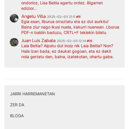
ondorioz, Lisa Beitia agertu ordez. Bigarren
edizior...
Angelu Villa
2025-02-03 21:11
#9
Egia esan, liburua orraztatu eta ez dut aurkitu!
Baina ziur nago ikusi nuela, irakurri nuenean. Lburua
PDF-n baldin baduzu, CRTL+F teklekin bilatu.
Juan Luis Zabala
2025-02-03 12:14
#10
Laia Beitia? Aipatu dut inoiz nik Laia Beitia? Non?
Hala izan bada, ez daukat gogoan, eta ez dakit
nola gertatu den, baina, izatekotan, ohartu gabe.
JARRI HARREMANETAN
|
ZER DA
|
BLOGA