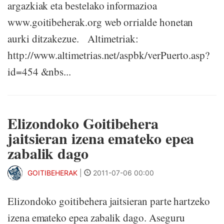
argazkiak eta bestelako informazioa
www.goitibeherak.org web orrialde honetan
aurki ditzakezue. Altimetriak:
http://www.altimetrias.net/aspbk/verPuerto.asp?
id=454 &nbs...
Elizondoko Goitibehera
jaitsieran izena emateko epea
zabalik dago
GOITIBEHERAK
|
2011-07-06 00:00
Elizondoko goitibehera jaitsieran parte hartzeko
izena emateko epea zabalik dago. Aseguru