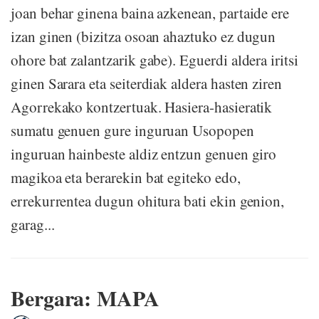
joan behar ginena baina azkenean, partaide ere
izan ginen (bizitza osoan ahaztuko ez dugun
ohore bat zalantzarik gabe). Eguerdi aldera iritsi
ginen Sarara eta seiterdiak aldera hasten ziren
Agorrekako kontzertuak. Hasiera-hasieratik
sumatu genuen gure inguruan Usopopen
inguruan hainbeste aldiz entzun genuen giro
magikoa eta berarekin bat egiteko edo,
errekurrentea dugun ohitura bati ekin genion,
garag...
Bergara: MAPA