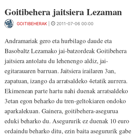
Goitibehera jaitsiera Lezaman
GOITIBEHERAK
|
2011-07-06 00:00
Andramariak gero eta hurbilago daude eta
Basobaltz Lezamako jai-batzordeak Goitibehera
jaitsiera antolatu du lehenengo aldiz, jai-
egitarauaren barruan. Jaitsiera irailaren 3an,
zapatuan, izango da arratsaldeko 4etatik aurrera.
Ekimenean parte hartu nahi duenak arratsaldeko
3etan egon beharko du tren-geltokiaren ondoko
aparkalekuan. Gainera, goitibehera-asegurua
eduki beharko du. Asegururik ez duenak 10 euro
ordaindu beharko ditu, ezin baita asegururik gabe