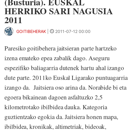
(Busturia). EUSKAL
HERRIKO SARI NAGUSIA
2011
GOITIBEHERAK
|
2011-07-12 00:00
Paresiko goitibehera jaitsieran parte hartzeko
izena emateko epea zabalik dago. Aseguru
espezifiko baliagarria dutenek hartu ahal izango
dute parte. 2011ko Euskal Ligarako puntuagarria
izango da. Jaitsiera oso arina da. Norabide bi eta
egoera bikainean dagoen asfaltuzko 2,5
kilometrotako ibilbidea dauka. Kategoria
guztientzako egokia da. Jaitsiera honen mapa,
ibilbidea, kronikak, altimetriak, bideoak,