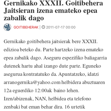
Gernikako XXXII. Goitibehera
Jaitsieran izena emateko epea
zabalik dago
GOITIBEHERAK
|
2011-07-17 00:00
Gernikako goitibehera jaitsierak bere XXXII.
edizioa beteko du. Parte hartzeko izena emateko
epea zabalik dago. Aseguru espezifiko baliagarria
dutenek hartu ahal izango dute parte. Eguneko
asegurua kontratatuko da. Apuntatzeko, idatzi
arranogernika@yahoo.com helbidera abuztuaren
12a eguerdiko 12:00ak baino lehen.
Izen/abizenak, NAN, helbidea eta telefono
zenbaki bat eman behar dira. 16 urtetik