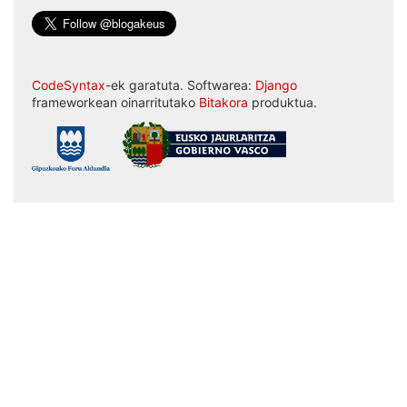
CodeSyntax
-ek garatuta. Softwarea:
Django
frameworkean oinarritutako
Bitakora
produktua.