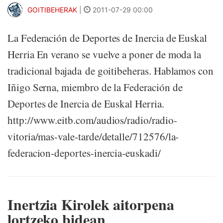
GOITIBEHERAK
|
2011-07-29 00:00
La Federación de Deportes de Inercia de Euskal
Herria En verano se vuelve a poner de moda la
tradicional bajada de goitibeheras. Hablamos con
Iñigo Serna, miembro de la Federación de
Deportes de Inercia de Euskal Herria.
http://www.eitb.com/audios/radio/radio-
vitoria/mas-vale-tarde/detalle/712576/la-
federacion-deportes-inercia-euskadi/
Inertzia Kirolek aitorpena
lortzeko bidean