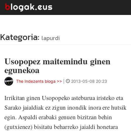
Kategoria:
lapurdi
Usopopez maitemindu ginen
egunekoa
The Indezents bloga >>
|
2013-05-08 20:23
Irrikitan ginen Usopopeko asteburua iristeko eta
Sarako jaialdiak ez zigun inondik inora ere hutsik
egin. Aspaldi erabaki genuen bizitzan behin
(gutxienez) bisitatu beharreko jaialdi honetara