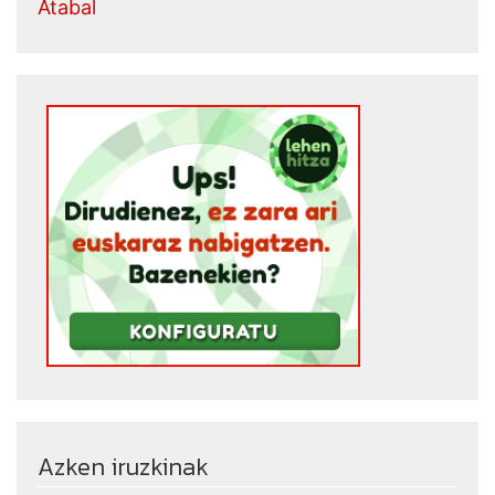
Atabal
Azken iruzkinak