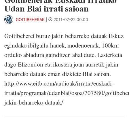
Udan Blai irrati saioan
GOITIBEHERAK
|
2011-07-22 00:00
Goitibeherei buruz jakin beharreko datuak Eskuz
egindako ibilgailu hauek, modenoenak, 100km
orduko abiadura gainditzen ahal dute. Lasterketa
dago Elizondon eta ikustera joan aurretik jakin
beharreko datuak eman dizkiete Blai saioan.
http://www.eitb.com/audioak/irratia/euskadi-
irratia/programak/udanblai/osoa/707580/goitibeher
jakin-beharreko-datuak/