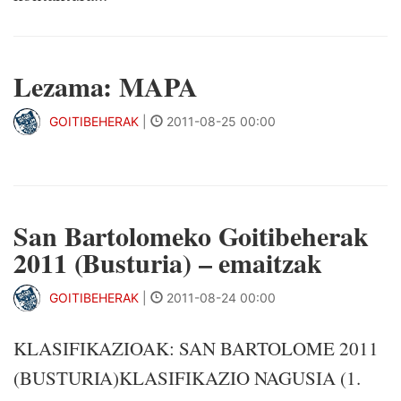
Lezama: MAPA
GOITIBEHERAK
|
2011-08-25 00:00
San Bartolomeko Goitibeherak
2011 (Busturia) – emaitzak
GOITIBEHERAK
|
2011-08-24 00:00
KLASIFIKAZIOAK: SAN BARTOLOME 2011
(BUSTURIA)KLASIFIKAZIO NAGUSIA (1.