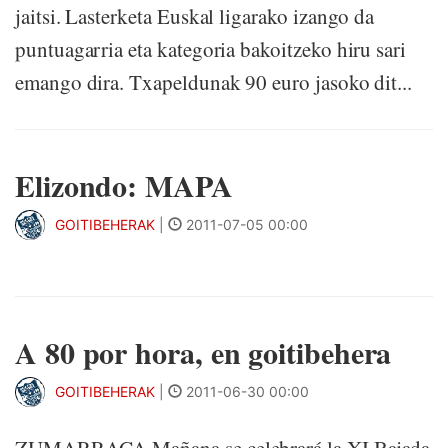
jaitsi. Lasterketa Euskal ligarako izango da
puntuagarria eta kategoria bakoitzeko hiru sari
emango dira. Txapeldunak 90 euro jasoko dit...
Elizondo: MAPA
GOITIBEHERAK
|
2011-07-05 00:00
A 80 por hora, en goitibehera
GOITIBEHERAK
|
2011-06-30 00:00