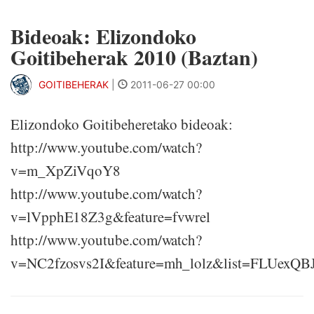
Bideoak: Elizondoko
Goitibeherak 2010 (Baztan)
GOITIBEHERAK
|
2011-06-27 00:00
Elizondoko Goitibeheretako bideoak:
http://www.youtube.com/watch?
v=m_XpZiVqoY8
http://www.youtube.com/watch?
v=lVpphE18Z3g&feature=fvwrel
http://www.youtube.com/watch?
v=NC2fzosvs2I&feature=mh_lolz&list=FLUexQB