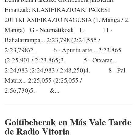
Emaitzak: KLASIFIKAZIOAK: PARESI
2011KLASIFIKAZIO NAGUSIA (1. Manga / 2.
Manga) G - Neumatikoak 1. 11 -
Bahalarrampa... 2:23,798 (2:24,555 /
2:23,798)2. 6 - Apurtu arte... 2:23,865
(2:25,901 / 2:23,865)3. 5 - Otxaran...
2:24,983 (2:24,983 / 2:48,250)4. 8 - Pal
Matrix... 2:25,055 (2:25,055 /
2:56,730)5. &...
Goitibeherak en Más Vale Tarde
de Radio Vitoria