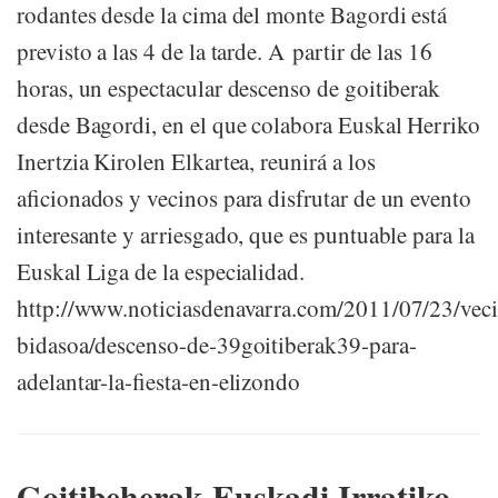
rodantes desde la cima del monte Bagordi está
previsto a las 4 de la tarde. A partir de las 16
horas, un espectacular descenso de goitiberak
desde Bagordi, en el que colabora Euskal Herriko
Inertzia Kirolen Elkartea, reunirá a los
aficionados y vecinos para disfrutar de un evento
interesante y arriesgado, que es puntuable para la
Euskal Liga de la especialidad.
http://www.noticiasdenavarra.com/2011/07/23/veci
bidasoa/descenso-de-39goitiberak39-para-
adelantar-la-fiesta-en-elizondo
Goitibeherak Euskadi Irratiko