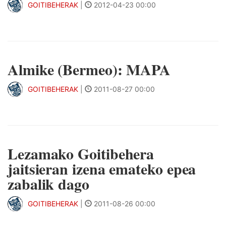
GOITIBEHERAK
|
2012-04-23 00:00
Almike (Bermeo): MAPA
GOITIBEHERAK
|
2011-08-27 00:00
Lezamako Goitibehera
jaitsieran izena emateko epea
zabalik dago
GOITIBEHERAK
|
2011-08-26 00:00