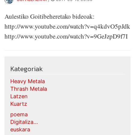
Aulestiko Goitibeheretako bideoak:
http://www.youtube.com/watch?v=q4kdvO5pJdk
http://www.youtube.com/watch?v=9GeJzpD9f7I
Kategoriak
Heavy Metala
Thrash Metala
Latzen
Kuartz
poema
Digitaliza...
euskara