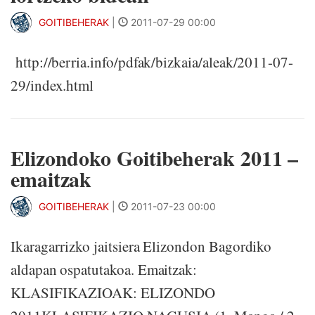
GOITIBEHERAK
|
2011-07-29 00:00
http://berria.info/pdfak/bizkaia/aleak/2011-07-
29/index.html
Elizondoko Goitibeherak 2011 –
emaitzak
GOITIBEHERAK
|
2011-07-23 00:00
Ikaragarrizko jaitsiera Elizondon Bagordiko
aldapan ospatutakoa. Emaitzak:
KLASIFIKAZIOAK: ELIZONDO