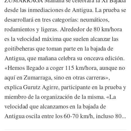
ZUMARRAGA Mañana se celebrará la XI Bajada
desde las inmediaciones de Antigua. La prueba se
desarrollará en tres categorías: neumáticos,
rodamientos y ligeras. Alrededor de 80 km/hora
es la velocidad máxima que suelen alcanzar las
goitibeheras que toman parte en la bajada de
Antigua, que mañana celebra su onceava edición.
«Hemos llegado a coger 115 km/hora, aunque no
aquí en Zumarraga, sino en otras carreras»,
explica Gurutz Agirre, participante en la prueba y
miembro de la organización de la misma. «La
velocidad que alcanzamos en la bajada de
Antigua oscila entre los 60-70 km/h, incluso 80...