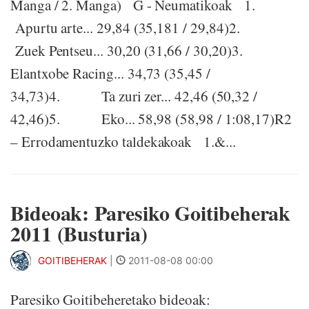
Manga / 2. Manga) G - Neumatikoak 1.
Apurtu arte... 29,84 (35,181 / 29,84)2.
Zuek Pentseu... 30,20 (31,66 / 30,20)3.
Elantxobe Racing... 34,73 (35,45 /
34,73)4. Ta zuri zer... 42,46 (50,32 /
42,46)5. Eko... 58,98 (58,98 / 1:08,17)R2
– Errodamentuzko taldekakoak 1.&...
Bideoak: Paresiko Goitibeherak
2011 (Busturia)
GOITIBEHERAK
|
2011-08-08 00:00
Paresiko Goitibeheretako bideoak: