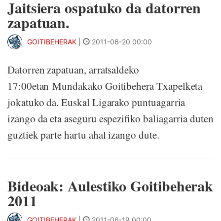
Jaitsiera ospatuko da datorren
zapatuan.
GOITIBEHERAK
|
2011-06-20 00:00
Datorren zapatuan, arratsaldeko
17:00etan Mundakako Goitibehera Txapelketa
jokatuko da. Euskal Ligarako puntuagarria
izango da eta aseguru espezifiko baliagarria duten
guztiek parte hartu ahal izango dute.
Bideoak: Aulestiko Goitibeherak
2011
GOITIBEHERAK
|
2011-06-19 00:00