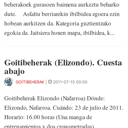
beherakoek gurasoen baimena aurkeztu beharko
dute. Asfaltu berriarekin ibilbidea egoera ezin
hobean aurkitzen da. Kategoria guztientzako
egokia da. Jaitsiera honen mapa, ibilbidea, k...
Goitibeherak (Elizondo). Cuesta
abajo
GOITIBEHERAK
|
2011-07-15 00:00
Goitibeherak Elizondo (Nafarroa) Dónde:
Elizondo, Nafarroa. Cuándo: 23 de julio de 2011.
Horario: 16.00 horas (Una manga de
entrenamientos y dos cronometradas)