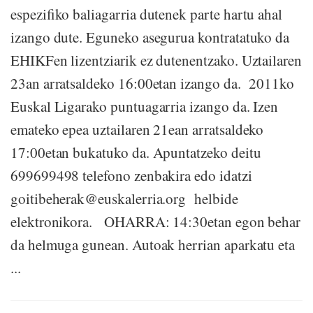
espezifiko baliagarria dutenek parte hartu ahal
izango dute. Eguneko asegurua kontratatuko da
EHIKFen lizentziarik ez dutenentzako. Uztailaren
23an arratsaldeko 16:00etan izango da. 2011ko
Euskal Ligarako puntuagarria izango da. Izen
emateko epea uztailaren 21ean arratsaldeko
17:00etan bukatuko da. Apuntatzeko deitu
699699498 telefono zenbakira edo idatzi
goitibeherak@euskalerria.org helbide
elektronikora. OHARRA: 14:30etan egon behar
da helmuga gunean. Autoak herrian aparkatu eta
...