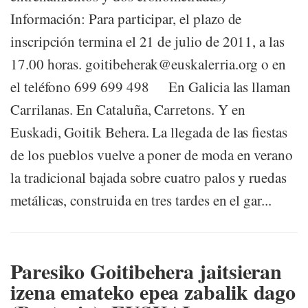
Información: Para participar, el plazo de
inscripción termina el 21 de julio de 2011, a las
17.00 horas. goitibeherak@euskalerria.org o en
el teléfono 699 699 498 En Galicia las llaman
Carrilanas. En Cataluña, Carretons. Y en
Euskadi, Goitik Behera. La llegada de las fiestas
de los pueblos vuelve a poner de moda en verano
la tradicional bajada sobre cuatro palos y ruedas
metálicas, construida en tres tardes en el gar...
Paresiko Goitibehera jaitsieran
izena emateko epea zabalik dago