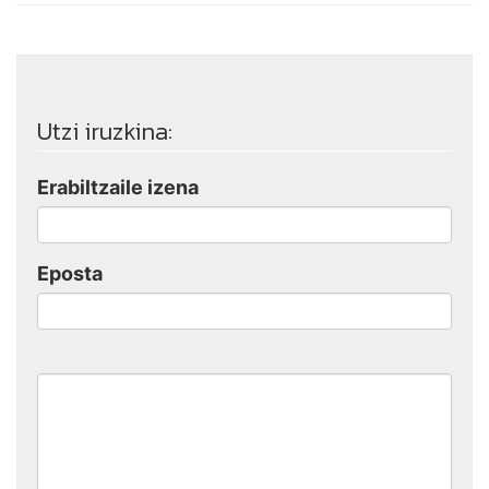
Utzi iruzkina:
Erabiltzaile izena
Eposta