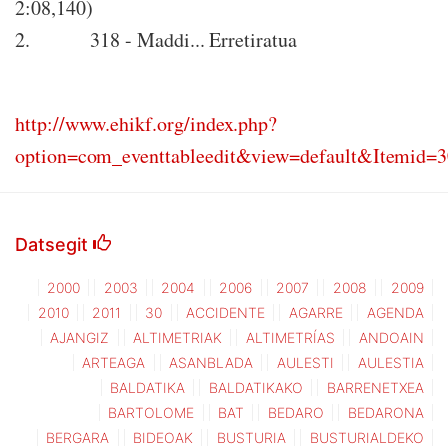
2:08,140)
2
.
318 - Maddi... Erretiratua
http://www.ehikf.org/index.php?
option=com_eventtableedit&view=default&Itemid=3
Datsegit
2000
2003
2004
2006
2007
2008
2009
2010
2011
30
ACCIDENTE
AGARRE
AGENDA
AJANGIZ
ALTIMETRIAK
ALTIMETRÍAS
ANDOAIN
ARTEAGA
ASANBLADA
AULESTI
AULESTIA
BALDATIKA
BALDATIKAKO
BARRENETXEA
BARTOLOME
BAT
BEDARO
BEDARONA
BERGARA
BIDEOAK
BUSTURIA
BUSTURIALDEKO