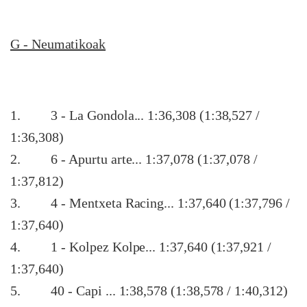
G - Neumatikoak
1.
3 - La Gondola... 1:36,308 (1:38,527 /
1:36,308)
2
.
6 - Apurtu arte... 1:37,078 (1:37,078 /
1:37,812)
3
. 4 - Mentxeta Racing... 1:37,640 (1:37,796 /
1:37,640)
4
. 1 - Kolpez Kolpe... 1:37,640 (1:37,921 /
1:37,640)
5
. 40 - Capi ... 1:38,578 (1:38,578 / 1:40,312)