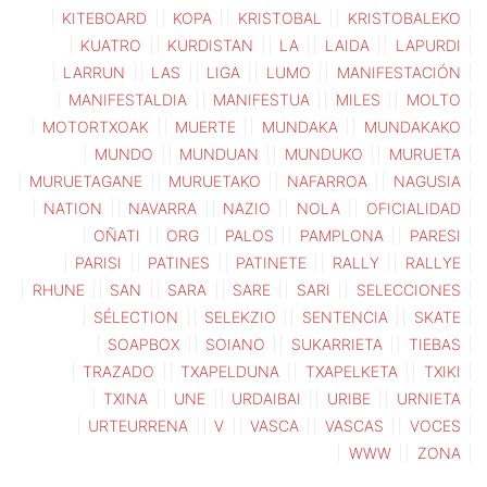
KITEBOARD
KOPA
KRISTOBAL
KRISTOBALEKO
KUATRO
KURDISTAN
LA
LAIDA
LAPURDI
LARRUN
LAS
LIGA
LUMO
MANIFESTACIÓN
MANIFESTALDIA
MANIFESTUA
MILES
MOLTO
MOTORTXOAK
MUERTE
MUNDAKA
MUNDAKAKO
MUNDO
MUNDUAN
MUNDUKO
MURUETA
MURUETAGANE
MURUETAKO
NAFARROA
NAGUSIA
NATION
NAVARRA
NAZIO
NOLA
OFICIALIDAD
OÑATI
ORG
PALOS
PAMPLONA
PARESI
PARISI
PATINES
PATINETE
RALLY
RALLYE
RHUNE
SAN
SARA
SARE
SARI
SELECCIONES
SÉLECTION
SELEKZIO
SENTENCIA
SKATE
SOAPBOX
SOIANO
SUKARRIETA
TIEBAS
TRAZADO
TXAPELDUNA
TXAPELKETA
TXIKI
TXINA
UNE
URDAIBAI
URIBE
URNIETA
URTEURRENA
V
VASCA
VASCAS
VOCES
WWW
ZONA