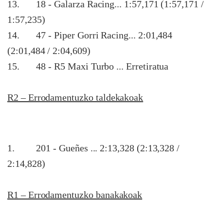
13. 18 - Galarza Racing... 1:57,171 (1:57,171 /
1:57,235)
14. 47 - Piper Gorri Racing... 2:01,484
(2:01,484 / 2:04,609)
15. 48 - R5 Maxi Turbo ... Erretiratua
R2 – Errodamentuzko taldekakoak
1. 201 - Gueñes ... 2:13,328 (2:13,328 /
2:14,828)
R1 – Errodamentuzko banakakoak