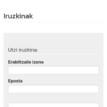
Iruzkinak
Utzi iruzkina:
Erabiltzaile izena
Eposta