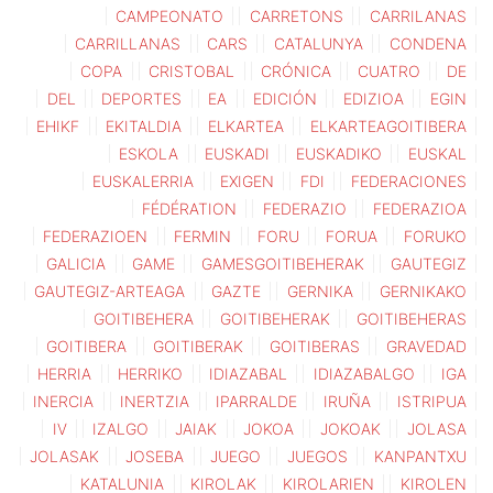
CAMPEONATO
CARRETONS
CARRILANAS
CARRILLANAS
CARS
CATALUNYA
CONDENA
COPA
CRISTOBAL
CRÓNICA
CUATRO
DE
DEL
DEPORTES
EA
EDICIÓN
EDIZIOA
EGIN
EHIKF
EKITALDIA
ELKARTEA
ELKARTEAGOITIBERA
ESKOLA
EUSKADI
EUSKADIKO
EUSKAL
EUSKALERRIA
EXIGEN
FDI
FEDERACIONES
FÉDÉRATION
FEDERAZIO
FEDERAZIOA
FEDERAZIOEN
FERMIN
FORU
FORUA
FORUKO
GALICIA
GAME
GAMESGOITIBEHERAK
GAUTEGIZ
GAUTEGIZ-ARTEAGA
GAZTE
GERNIKA
GERNIKAKO
GOITIBEHERA
GOITIBEHERAK
GOITIBEHERAS
GOITIBERA
GOITIBERAK
GOITIBERAS
GRAVEDAD
HERRIA
HERRIKO
IDIAZABAL
IDIAZABALGO
IGA
INERCIA
INERTZIA
IPARRALDE
IRUÑA
ISTRIPUA
IV
IZALGO
JAIAK
JOKOA
JOKOAK
JOLASA
JOLASAK
JOSEBA
JUEGO
JUEGOS
KANPANTXU
KATALUNIA
KIROLAK
KIROLARIEN
KIROLEN