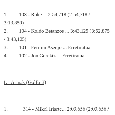
1. 103 - Roke ... 2:54,718 (2:54,718 /
3:13,859)
2
. 104 - Koldo Betanzos ... 3:43,125 (3:52,875
/ 3:43,125)
3
. 101 - Fermin Asenjo ... Erretiratua
4
. 102 - Jon Gerekiz ... Erretiratua
L - Arinak (Golfo-3)
1. 314 - Mikel Iriarte... 2:03,656 (2:03,656 /