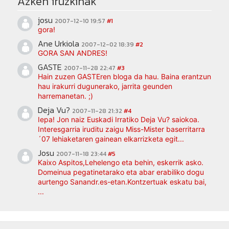
Azken iruzkinak
josu
2007-12-10 19:57
#1
gora!
Ane Urkiola
2007-12-02 18:39
#2
GORA SAN ANDRES!
GASTE
2007-11-28 22:47
#3
Hain zuzen GASTEren bloga da hau. Baina erantzun
hau irakurri dugunerako, jarrita geunden
harremanetan. ;)
Deja Vu?
2007-11-28 21:32
#4
Iepa! Jon naiz Euskadi Irratiko Deja Vu? saiokoa.
Interesgarria iruditu zaigu Miss-Mister baserritarra
´07 lehiaketaren gainean elkarrizketa egit...
Josu
2007-11-18 23:44
#5
Kaixo Aspitos,Lehelengo eta behin, eskerrik asko.
Domeinua pegatinetarako eta abar erabiliko dogu
aurtengo Sanandr.es-etan.Kontzertuak eskatu bai,
...