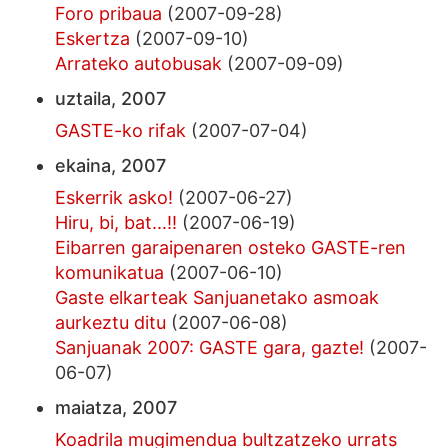
Foro pribaua
(2007-09-28)
Eskertza
(2007-09-10)
Arrateko autobusak
(2007-09-09)
uztaila, 2007
GASTE-ko rifak
(2007-07-04)
ekaina, 2007
Eskerrik asko!
(2007-06-27)
Hiru, bi, bat...!!
(2007-06-19)
Eibarren garaipenaren osteko GASTE-ren
komunikatua
(2007-06-10)
Gaste elkarteak Sanjuanetako asmoak
aurkeztu ditu
(2007-06-08)
Sanjuanak 2007: GASTE gara, gazte!
(2007-
06-07)
maiatza, 2007
Koadrila mugimendua bultzatzeko urrats