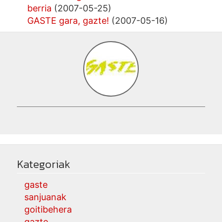
berria
(2007-05-25)
GASTE gara, gazte!
(2007-05-16)
Kategoriak
gaste
sanjuanak
goitibehera
gazte