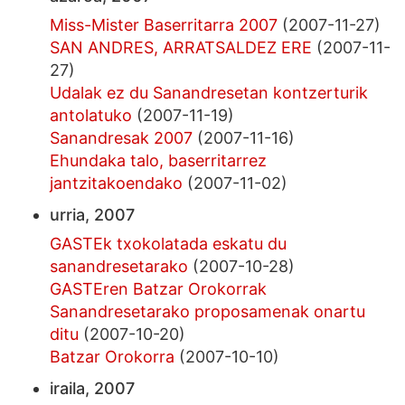
Miss-Mister Baserritarra 2007
(2007-11-27)
SAN ANDRES, ARRATSALDEZ ERE
(2007-11-
27)
Udalak ez du Sanandresetan kontzerturik
antolatuko
(2007-11-19)
Sanandresak 2007
(2007-11-16)
Ehundaka talo, baserritarrez
jantzitakoendako
(2007-11-02)
urria, 2007
GASTEk txokolatada eskatu du
sanandresetarako
(2007-10-28)
GASTEren Batzar Orokorrak
Sanandresetarako proposamenak onartu
ditu
(2007-10-20)
Batzar Orokorra
(2007-10-10)
iraila, 2007