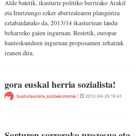
Alde batetik, ikasturte politiko berrirako Arakil
eta Irurtzungo ezker abertzalearen plangintza
eztabaidatuko da, 2013/14 ikasturtean landu
beharreko gaien inguruan. Bestetik, europar
hauteskundeen inguruan proposamen zehatzak
izanen dira.
gora euskal herria sozialista!
busturiaurrera_sozioekonomia
|
2013-04-29 19:41
Sorturen sorrerako prozesua eta