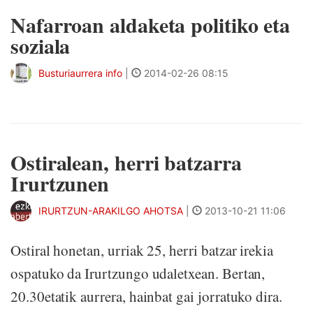
Nafarroan aldaketa politiko eta
soziala
Busturiaurrera info
|
2014-02-26 08:15
Ostiralean, herri batzarra
Irurtzunen
IRURTZUN-ARAKILGO AHOTSA
|
2013-10-21 11:06
Ostiral honetan, urriak 25, herri batzar irekia
ospatuko da Irurtzungo udaletxean. Bertan,
20.30etatik aurrera, hainbat gai jorratuko dira.