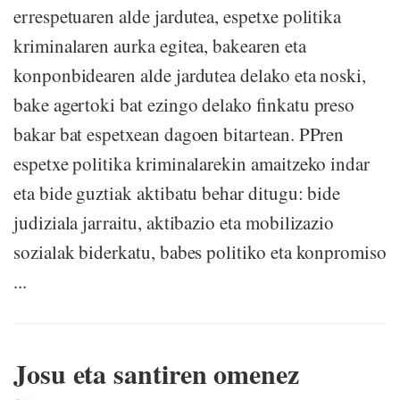
errespetuaren alde jardutea, espetxe politika
kriminalaren aurka egitea, bakearen eta
konponbidearen alde jardutea delako eta noski,
bake agertoki bat ezingo delako finkatu preso
bakar bat espetxean dagoen bitartean. PPren
espetxe politika kriminalarekin amaitzeko indar
eta bide guztiak aktibatu behar ditugu: bide
judiziala jarraitu, aktibazio eta mobilizazio
sozialak biderkatu, babes politiko eta konpromiso
...
Josu eta santiren omenez