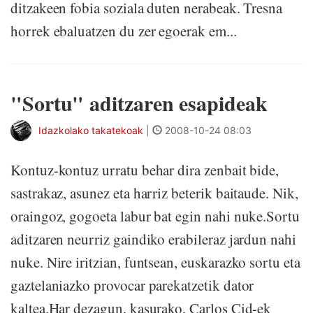
ditzakeen fobia soziala duten nerabeak. Tresna
horrek ebaluatzen du zer egoerak em...
"Sortu" aditzaren esapideak
Idazkolako takatekoak
|
2008-10-24 08:03
Kontuz-kontuz urratu behar dira zenbait bide,
sastrakaz, asunez eta harriz beterik baitaude. Nik,
oraingoz, gogoeta labur bat egin nahi nuke.Sortu
aditzaren neurriz gaindiko erabileraz jardun nahi
nuke. Nire iritzian, funtsean, euskarazko sortu eta
gaztelaniazko provocar parekatzetik dator
kaltea.Har dezagun, kasurako, Carlos Cid-ek