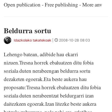
Open publication - Free publishing - More anv
Beldurra sortu
Idazkolako takatekoak
|
2008-10-28 08:03
Lehengo batean, adibide hau ekarri
nizuen.Tresna horrek ebaluatzen ditu fobia
soziala duten nerabeengan beldurra sortu
dezaketen egoerak.Eta beste aukera hau
proposatu:Tresna horrek ebaluatzen ditu fobia
soziala duten nerabeentzat beldurgarri izan
daitezkeen egoerak.Izan litezke beste aukera