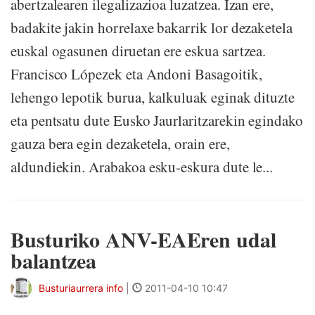
abertzalearen ilegalizazioa luzatzea. Izan ere,
badakite jakin horrelaxe bakarrik lor dezaketela
euskal ogasunen diruetan ere eskua sartzea.
Francisco Lópezek eta Andoni Basagoitik,
lehengo lepotik burua, kalkuluak eginak dituzte
eta pentsatu dute Eusko Jaurlaritzarekin egindako
gauza bera egin dezaketela, orain ere,
aldundiekin. Arabakoa esku-eskura dute le...
Busturiko ANV-EAEren udal
balantzea
Busturiaurrera info
|
2011-04-10 10:47