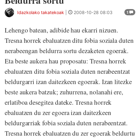
Beldurra sortu
Idazkolako takatekoak
|
2008-10-28 08:03
1
Lehengo batean, adibide hau ekarri nizuen.
Tresna horrek ebaluatzen ditu fobia soziala duten
nerabeengan beldurra sortu dezaketen egoerak.
Eta beste aukera hau proposatu: Tresna horrek
ebaluatzen ditu fobia soziala duten nerabeentzat
beldurgarri izan daitezkeen egoerak. Izan litezke
beste aukera batzuk; zuhurrena, nolanahi ere,
erlatiboa desegitea dateke. Tresna horrek
ebaluatzen du zer egoera izan daitezkeen
beldurgarriak fobia soziala duten nerabeentzat.
Tresna horrek ebaluatzen du zer egoerak beldurtu