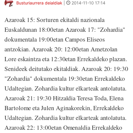
Busturiaurrera deialdiak
|
2014-11-10 17:14
Azaroak 15: Sorturen ekitaldi nazionala
Euskaldunan 18:00etan Azaroak 17: "Zohardia"
dokumentala 19:00etan Campos Eliseos
antzokian. Azaroak 20: 12:00etan Ametzolan
Lore eskaintza eta 12:30etan Errekaldeko plazan.
Senideek deitutako ekitaldiak. Azaroak 20: 19:30
"Zohardia" dokumentala 19:30etan Errekaldeko
Udaltegian. Zohardia kultur elkarteak antolatuta.
Azaroak 21: 19:30 Hitzaldia Teresa Toda, Elena
Bartolome eta Julen Aginakorekin, Errekaldeko
Udaltegian. Zohardia kultur elkarteak antolatuta.
Azaroak 22: 13:00etan Omenaldia Errekaldeko