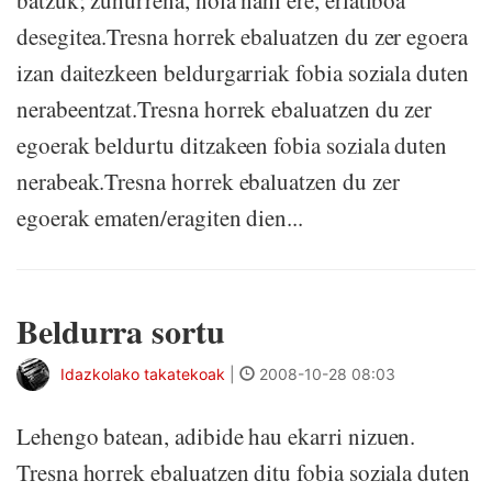
batzuk; zuhurrena, nola nahi ere, erlatiboa
desegitea.Tresna horrek ebaluatzen du zer egoera
izan daitezkeen beldurgarriak fobia soziala duten
nerabeentzat.Tresna horrek ebaluatzen du zer
egoerak beldurtu ditzakeen fobia soziala duten
nerabeak.Tresna horrek ebaluatzen du zer
egoerak ematen/eragiten dien...
Beldurra sortu
Idazkolako takatekoak
|
2008-10-28 08:03
Lehengo batean, adibide hau ekarri nizuen.
Tresna horrek ebaluatzen ditu fobia soziala duten