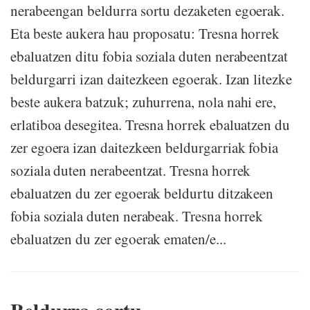
nerabeengan beldurra sortu dezaketen egoerak.
Eta beste aukera hau proposatu: Tresna horrek
ebaluatzen ditu fobia soziala duten nerabeentzat
beldurgarri izan daitezkeen egoerak. Izan litezke
beste aukera batzuk; zuhurrena, nola nahi ere,
erlatiboa desegitea. Tresna horrek ebaluatzen du
zer egoera izan daitezkeen beldurgarriak fobia
soziala duten nerabeentzat. Tresna horrek
ebaluatzen du zer egoerak beldurtu ditzakeen
fobia soziala duten nerabeak. Tresna horrek
ebaluatzen du zer egoerak ematen/e...