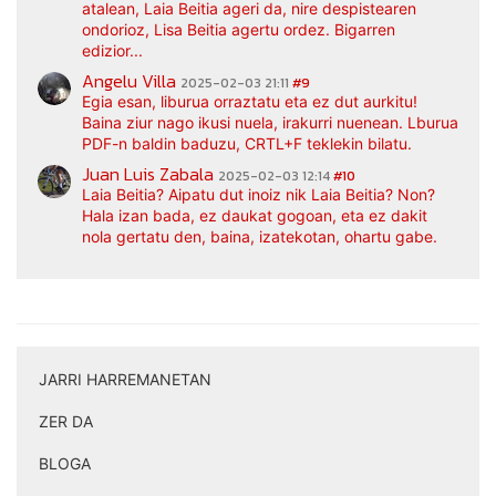
atalean, Laia Beitia ageri da, nire despistearen
ondorioz, Lisa Beitia agertu ordez. Bigarren
edizior...
Angelu Villa
2025-02-03 21:11
#9
Egia esan, liburua orraztatu eta ez dut aurkitu!
Baina ziur nago ikusi nuela, irakurri nuenean. Lburua
PDF-n baldin baduzu, CRTL+F teklekin bilatu.
Juan Luis Zabala
2025-02-03 12:14
#10
Laia Beitia? Aipatu dut inoiz nik Laia Beitia? Non?
Hala izan bada, ez daukat gogoan, eta ez dakit
nola gertatu den, baina, izatekotan, ohartu gabe.
JARRI HARREMANETAN
|
ZER DA
|
BLOGA