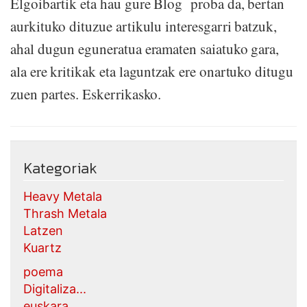
Elgoibartik eta hau gure Blog proba da, bertan
aurkituko dituzue artikulu interesgarri batzuk,
ahal dugun eguneratua eramaten saiatuko gara,
ala ere kritikak eta laguntzak ere onartuko ditugu
zuen partes. Eskerrikasko.
Kategoriak
Heavy Metala
Thrash Metala
Latzen
Kuartz
poema
Digitaliza...
euskara