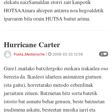
elekatu naizSamaldan etorri zait kanpotik
HOTSAAinara ahizpen antzera noa hegoaldetik
iparraren bila orain HUTSA baitut arima.
Hurricane Carter
Poeta_Medianoche
|
2008-02-23 12:56
2
Gure1.mailako batxilergoko euskara irakaslea oso
berezia da. Ikasleoi idaztera animatzen gintuen
(eta gaitu), horretarako metodo ezberdinak
jarraitzen zituen. Batzuetan hitz sorta batetik
istorio bat asmatu behar genuen, beste batzuetan
irudimena askatu, besteetan musika jarri eta