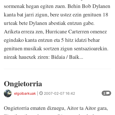
sormenak hegan egiten zuen. Behin Bob Dylanen
kanta bat jarri zigun, bere ustez ezin genituen 18
urteak bete Dylanen abestiak entzun gabe.
Ariketa erreza zen, Hurricane Carterren omenez
egindako kanta entzun eta 5 hitz idatzi behar
genituen musikak sortzen zigun sentsazioarekin.
nireak hauexek ziren: Bidaia / Baik...
Ongietorria
elgoibarkuak
|
2007-02-07 16:42
2
Ongietorria ematen dizuegu, Aitor ta Aitor gara,