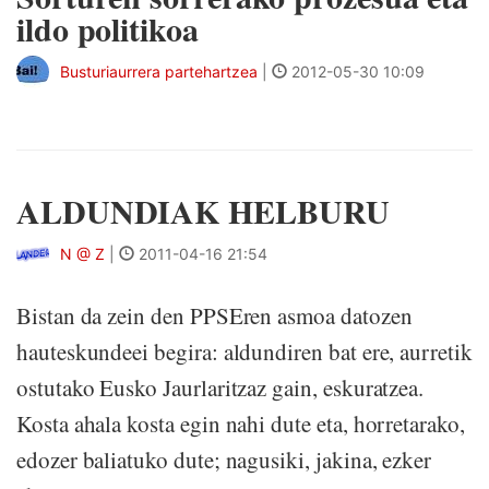
ildo politikoa
Busturiaurrera partehartzea
|
2012-05-30 10:09
ALDUNDIAK HELBURU
N @ Z
|
2011-04-16 21:54
Bistan da zein den PPSEren asmoa datozen
hauteskundeei begira: aldundiren bat ere, aurretik
ostutako Eusko Jaurlaritzaz gain, eskuratzea.
Kosta ahala kosta egin nahi dute eta, horretarako,
edozer baliatuko dute; nagusiki, jakina, ezker