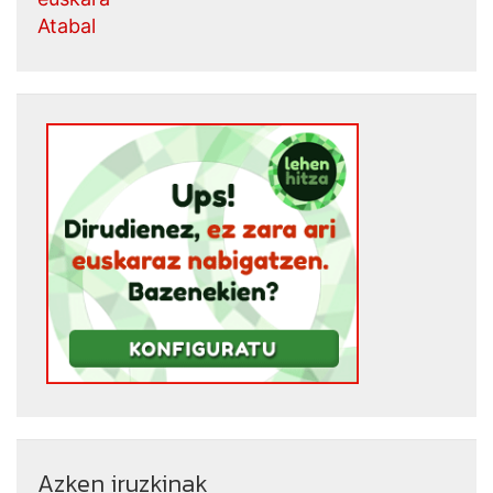
Atabal
Azken iruzkinak