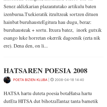
Senez aldizkarian plazaratutako artikulu baten
izenburua.Txekieratik itzultzeak sortzen dituen
hainbat buruhausteEgitura hau dugu, beraz:
buruhausteak + sortu. Itxura batez, inork gutxik
esango luke horretan okerrik dagoenik (ezta nik
ere). Dena den, on li...
HATSAREN POESIA 2008
POETA BIZIEN KLUBA
|
2008-04-18 14:40
HATSA hartu duteta poesia botaHatsa hartu
dutEta HITSA dut bihotzaTantaz tanta barnetik