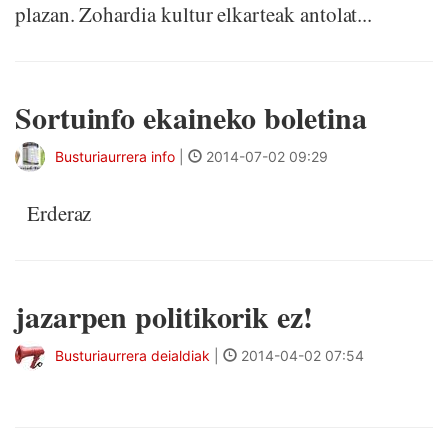
plazan. Zohardia kultur elkarteak antolat...
Sortuinfo ekaineko boletina
Busturiaurrera info
|
2014-07-02 09:29
Erderaz
jazarpen politikorik ez!
Busturiaurrera deialdiak
|
2014-04-02 07:54