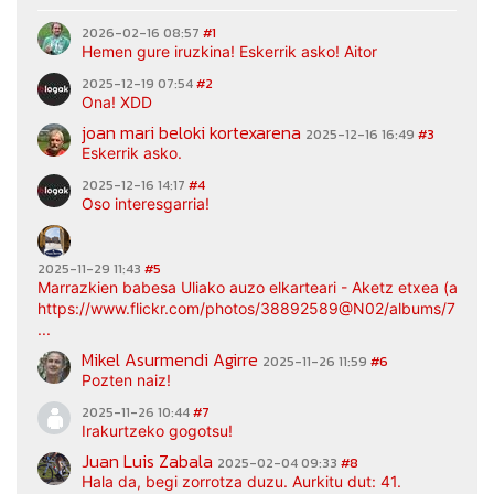
2026-02-16 08:57
#1
Hemen gure iruzkina! Eskerrik asko! Aitor
2025-12-19 07:54
#2
Ona! XDD
joan mari beloki kortexarena
2025-12-16 16:49
#3
Eskerrik asko.
2025-12-16 14:17
#4
Oso interesgarria!
2025-11-29 11:43
#5
Marrazkien babesa Uliako auzo elkarteari - Aketz etxea (argaz
https://www.flickr.com/photos/38892589@N02/albums/7217
...
Mikel Asurmendi Agirre
2025-11-26 11:59
#6
Pozten naiz!
2025-11-26 10:44
#7
Irakurtzeko gogotsu!
Juan Luis Zabala
2025-02-04 09:33
#8
Hala da, begi zorrotza duzu. Aurkitu dut: 41.