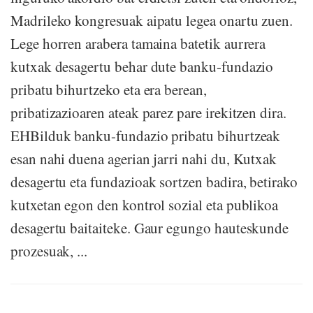
Madrileko kongresuak aipatu legea onartu zuen.
Lege horren arabera tamaina batetik aurrera
kutxak desagertu behar dute banku-fundazio
pribatu bihurtzeko eta era berean,
pribatizazioaren ateak parez pare irekitzen dira.
EHBilduk banku-fundazio pribatu bihurtzeak
esan nahi duena agerian jarri nahi du, Kutxak
desagertu eta fundazioak sortzen badira, betirako
kutxetan egon den kontrol sozial eta publikoa
desagertu baitaiteke. Gaur egungo hauteskunde
prozesuak, ...