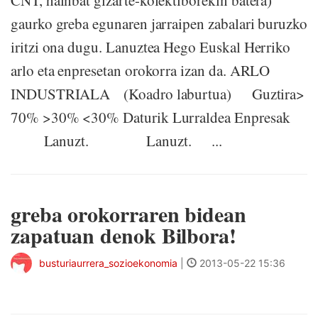
CNT, hainbat gizarte-kolektiborekin batera)
gaurko greba egunaren jarraipen zabalari buruzko
iritzi ona dugu. Lanuztea Hego Euskal Herriko
arlo eta enpresetan orokorra izan da. ARLO
INDUSTRIALA (Koadro laburtua) Guztira>
70% >30% <30% Daturik Lurraldea Enpresak
Lanuzt. Lanuzt. ...
greba orokorraren bidean
zapatuan denok Bilbora!
busturiaurrera_sozioekonomia
|
2013-05-22 15:36