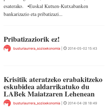
esaterako. •Euskal Kutxen-Kutxabanken
bankarizazio eta pribatizazi...
Pribatizaziorik ez!
busturiaurrera_sozioekonomia
|
2014-05-02 15:43
Krisitik ateratzeko erabakitzeko
eskubidea aldarrikatuko du
LABek Maiatzaren Lehenean
busturiaurrera_sozioekonomia
|
2014-04-28 18:49