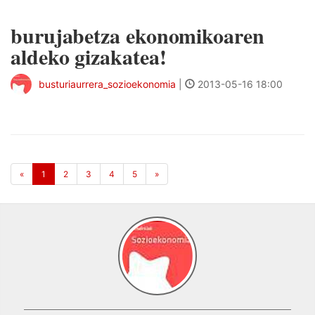
burujabetza ekonomikoaren
aldeko gizakatea!
busturiaurrera_sozioekonomia
|
2013-05-16 18:00
«
1
2
3
4
5
»