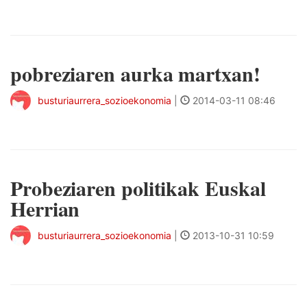
pobreziaren aurka martxan!
busturiaurrera_sozioekonomia
|
2014-03-11 08:46
Probeziaren politikak Euskal
Herrian
busturiaurrera_sozioekonomia
|
2013-10-31 10:59