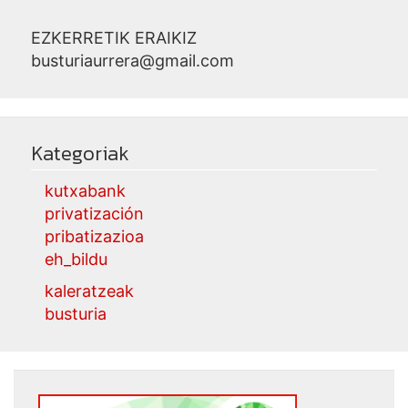
EZKERRETIK ERAIKIZ
busturiaurrera@gmail.com
Kategoriak
kutxabank
privatización
pribatizazioa
eh_bildu
kaleratzeak
busturia