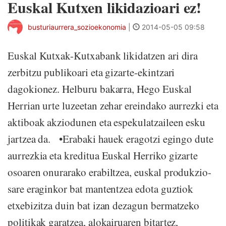
Euskal Kutxen likidazioari ez!
busturiaurrera_sozioekonomia
|
2014-05-05 09:58
Euskal Kutxak-Kutxabank likidatzen ari dira
zerbitzu publikoari eta gizarte-ekintzari
dagokionez. Helburu bakarra, Hego Euskal
Herrian urte luzeetan zehar ereindako aurrezki eta
aktiboak akziodunen eta espekulatzaileen esku
jartzea da. •Erabaki hauek eragotzi egingo dute
aurrezkia eta kreditua Euskal Herriko gizarte
osoaren onurarako erabiltzea, euskal produkzio-
sare eraginkor bat mantentzea edota guztiok
etxebizitza duin bat izan dezagun bermatzeko
politikak garatzea, alokairuaren bitartez,