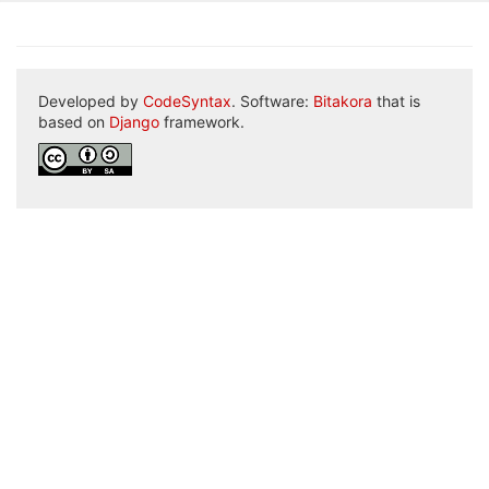
Developed by
CodeSyntax
. Software:
Bitakora
that is
based on
Django
framework.