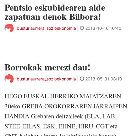
Pentsio eskubidearen alde
zapatuan denok Bilbora!
busturiaurrera_sozioekonomia
|
2013-10-16 10:40
Borrokak merezi dau!
busturiaurrera_sozioekonomia
|
2013-05-31 08:10
HEGO EUSKAL HERRIKO MAIATZAREN
30eko GREBA OROKORRAREN JARRAIPEN
HANDIA Grebaren deitzaileek (ELA, LAB,
STEE-EILAS, ESK, EHNE, HIRU, CGT eta