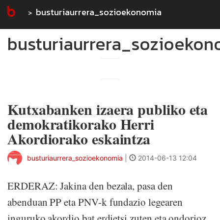
busturiaurrera_sozioekonomia
busturiaurrera_sozioekon
Kutxabanken izaera publiko eta
demokratikorako Herri
Akordiorako eskaintza
busturiaurrera_sozioekonomia
|
2014-06-13 12:04
ERDERAZ: Jakina den bezala, pasa den
abenduan PP eta PNV-k fundazio legearen
inguruko akordio bat erdietsi zuten eta ondorioz,