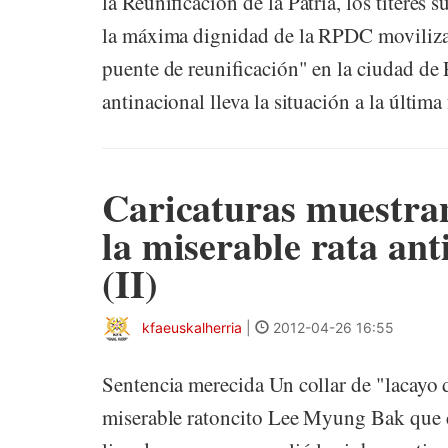
la Reunificación de la Patria, los títeres
la máxima dignidad de la RPDC movilizan
puente de reunificación" en la ciudad de
antinacional lleva la situación a la última
Caricaturas muestran
la miserable rata a
(II)
kfaeuskalherria
|
2012-04-26 16:55
Sentencia merecida Un collar de "lacayo d
miserable ratoncito Lee Myung Bak que c