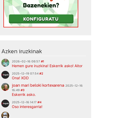
Azken iruzkinak
2026-02-16 08:57
#1
Hemen gure iruzkina! Eskerrik asko! Aitor
2025-12-19 07:54
#2
Ona! XDD
joan mari beloki kortexarena
2025-12-16
16:49
#3
Eskerrik asko.
2025-12-16 14:17
#4
Oso interesgarria!