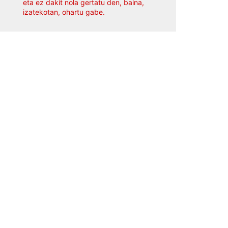
eta ez dakit nola gertatu den, baina,
izatekotan, ohartu gabe.