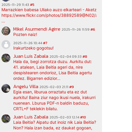
2025-11-29 11:43
#5
Marrazkien babesa Uliako auzo elkarteari - Aketz etxea (argazki bi
https://www.flickr.com/photos/38892589@N02/albums/72177720
...
Mikel Asurmendi Agirre
2025-11-26 11:59
#6
Pozten naiz!
2025-11-26 10:44
#7
Irakurtzeko gogotsu!
Juan Luis Zabala
2025-02-04 09:33
#8
Hala da, begi zorrotza duzu. Aurkitu dut:
41. atalean, Laia Beitia ageri da, nire
despistearen ondorioz, Lisa Beitia agertu
ordez. Bigarren edizior...
Angelu Villa
2025-02-03 21:11
#9
Egia esan, liburua orraztatu eta ez dut
aurkitu! Baina ziur nago ikusi nuela, irakurri
nuenean. Lburua PDF-n baldin baduzu,
CRTL+F teklekin bilatu.
Juan Luis Zabala
2025-02-03 12:14
#10
Laia Beitia? Aipatu dut inoiz nik Laia Beitia?
Non? Hala izan bada, ez daukat gogoan,