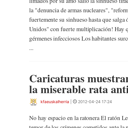
limados por su amo salió la sinhueso tira
la "denuncia de armas nucleares", "refor
fuertemente su sinhueso hasta que salga 
Unidos" con fuerte multiplicación! Hay
gérmenes infecciosos Los habitantes sur
...
Caricaturas muestran
la miserable rata a
kfaeuskalherria
|
2012-04-24 17:24
No hay espacio en la ratonera El ratón 
temor de los crímenes cometidos ante la n