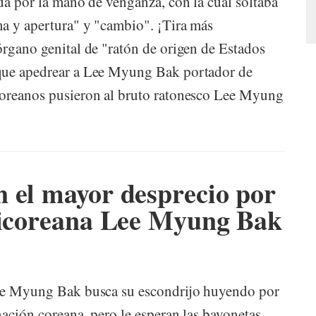
da por la mano de venganza, con la cual soltaba
ma y apertura" y "cambio". ¡Tira más
órgano genital de "ratón de origen de Estados
 que apedrear a Lee Myung Bak portador de
coreanos pusieron al bruto ratonesco Lee Myung
 el mayor desprecio por
nticoreana Lee Myung Bak
Lee Myung Bak busca su escondrijo huyendo por
ación coreana, pero le esperan las bayonetas