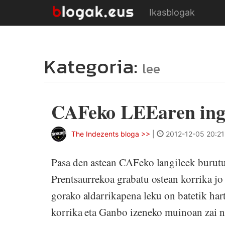
Ikasblogak
Kategoria:
lee
CAFeko LEEaren in
The Indezents bloga >>
|
2012-12-05 20:21
Pasa den astean CAFeko langileek burutur
Prentsaurrekoa grabatu ostean korrika jo
gorako aldarrikapena leku on batetik har
korrika eta Ganbo izeneko muinoan zai n