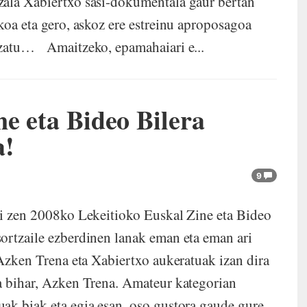
zala Xabiertxo sasi-dokumentala gaur bertan
koa eta gero, askoz ere estreinu aproposagoa
izatu… Amaitzeko, epamahaiari e...
ne eta Bideo Bilera
a!
9
i zen 2008ko Lekeitioko Euskal Zine eta Bideo
ortzaile ezberdinen lanak eman eta eman ari
Azken Trena eta Xabiertxo aukeratuak izan dira
a bihar, Azken Trena. Amateur kategorian
ak biak eta egia esan, oso gustora gaude gure