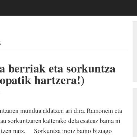
k
 berriak eta sorkuntza
opatik hartzera!)
5
tzaren mundua aldatzen ari dira. Ramoncin eta
au sorkuntzaren kalterako dela esateaz baina ni
rkitzen naiz. Sorkuntza inoiz baino biziago