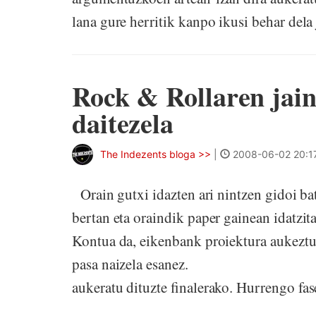
lana gure herritik kanpo ikusi beha
Rock & Rollaren jain
daitezela
The Indezents bloga >>
|
2008-06-02 20:1
Orain gutxi idazten ari nintzen gidoi ba
bertan eta oraindik paper gainean idatzita
Kontua da, eikenbank proiektura aukeztu n
pasa naizela esanez. Guztira
aukeratu dituzte finalerako. Hurrengo fas