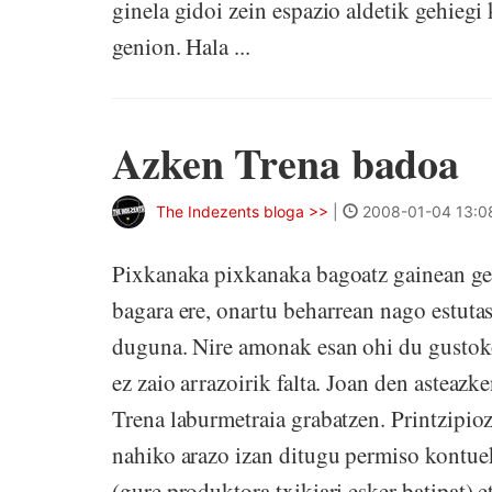
ginela gidoi zein espazio aldetik gehiegi 
genion. Hala ...
Azken Trena badoa
The Indezents bloga >>
|
2008-01-04 13:0
Pixkanaka pixkanaka bagoatz gainean geni
bagara ere, onartu beharrean nago estutas
duguna. Nire amonak esan ohi du gustoko
ez zaio arrazoirik falta. Joan den asteaz
Trena laburmetraia grabatzen. Printzipio
nahiko arazo izan ditugu permiso kontue
(gure produktora txikiari esker batipat) e