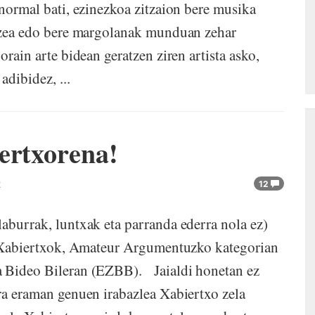
 normal bati, ezinezkoa zitzaion bere musika
ltzea edo bere margolanak munduan zehar
orain arte bidean geratzen ziren artista asko,
dibidez, ...
ertxorena!
2
12
burrak, luntxak eta parranda ederra nola ez)
a. Xabiertxok, Amateur Argumentuzko kategorian
a Bideo Bileran (EZBB). Jaialdi honetan ez
rra eraman genuen irabazlea Xabiertxo zela