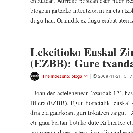
entzutean. Aurreko postean esan nuen be
blogean jartzeko intentzioa nuen eta atzo
dugu hau. Oraindik ez dugu erabat aterr
Lekeitioko Euskal Zi
(EZBB): Gure txand
The Indezents bloga >>
|
2008-11-21 10:17
Joan den astelehenean (azaroak 17), has
Bilera (EZBB). Egun horretatik, euskal s
dira eta gaurkoan, guri tokatzen zaigu. 
eta gaur bertan botako dute Xabiertxo et
argumentuzkoen artean izan dira aukeratu