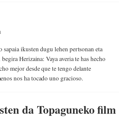
4
o sapaia ikusten dugu lehen pertsonan eta
 begira Herizaina: Vaya averia te has hecho
cho mejor desde que te tengo delante
menos nos ha tocado uno gracioso.
asten da Topaguneko film