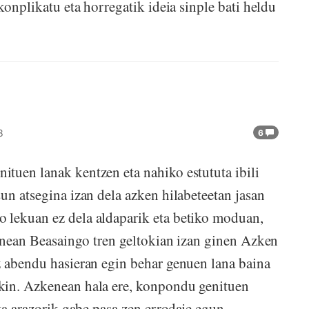
konplikatu eta horregatik ideia sinple bati heldu
8
6
tuen lanak kentzen eta nahiko estututa ibili
un atsegina izan dela azken hilabeteetan jasan
 lekuan ez dela aldaparik eta betiko moduan,
kenean Beasaingo tren geltokian izan ginen Azken
z abendu hasieran egin behar genuen lana baina
kin. Azkenean hala ere, konpondu genituen
ta arazorik gabe pasa zen errodaje egun...