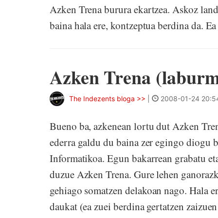
Azken Trena burura ekartzea. Askoz land
baina hala ere, kontzeptua berdina da. Ea 
Azken Trena (laburm
The Indezents bloga >>
|
2008-01-24 20:5
Bueno ba, azkenean lortu dut Azken Tren
ederra galdu du baina zer egingo diogu
Informatikoa. Egun bakarrean grabatu eta
duzue Azken Trena. Gure lehen ganorazko
gehiago somatzen delakoan nago. Hala er
daukat (ea zuei berdina gertatzen zaizu