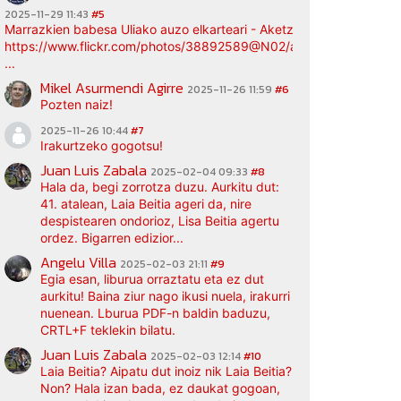
2025-11-29 11:43
#5
Marrazkien babesa Uliako auzo elkarteari - Aketz etxea (argazki bi
https://www.flickr.com/photos/38892589@N02/albums/72177720
...
Mikel Asurmendi Agirre
2025-11-26 11:59
#6
Pozten naiz!
2025-11-26 10:44
#7
Irakurtzeko gogotsu!
Juan Luis Zabala
2025-02-04 09:33
#8
Hala da, begi zorrotza duzu. Aurkitu dut:
41. atalean, Laia Beitia ageri da, nire
despistearen ondorioz, Lisa Beitia agertu
ordez. Bigarren edizior...
Angelu Villa
2025-02-03 21:11
#9
Egia esan, liburua orraztatu eta ez dut
aurkitu! Baina ziur nago ikusi nuela, irakurri
nuenean. Lburua PDF-n baldin baduzu,
CRTL+F teklekin bilatu.
Juan Luis Zabala
2025-02-03 12:14
#10
Laia Beitia? Aipatu dut inoiz nik Laia Beitia?
Non? Hala izan bada, ez daukat gogoan,