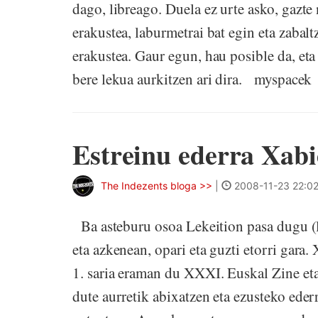
dago, libreago. Duela ez urte asko, gazte
erakustea, laburmetrai bat egin eta zaba
erakustea. Gaur egun, hau posible da, eta 
bere lekua aurkitzen ari dira. myspacek a
Estreinu ederra Xabi
The Indezents bloga >>
|
2008-11-23 22:0
Ba asteburu osoa Lekeition pasa dugu (la
eta azkenean, opari eta guzti etorri gar
1. saria eraman du XXXI. Euskal Zine et
dute aurretik abixatzen eta ezusteko ede