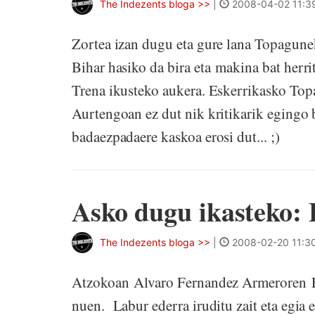
The Indezents bloga >>
|
2008-04-02 11:3
Zortea izan dugu eta gure lana Topagunek
Bihar hasiko da bira eta makina bat herr
Trena ikusteko aukera. Eskerrikasko Top
Aurtengoan ez dut nik kritikarik egingo 
badaezpadaere kaskoa erosi dut
Asko dugu ikasteko:
The Indezents bloga >>
|
2008-02-20 11:3
Atzokoan Alvaro Fernandez Armeroren El
nuen. Labur ederra iruditu zait eta egia 