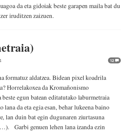
uagoa da eta gidoiak beste garapen maila bat du
zer iruditzen zaizuen.
etraia)
4
12
a formatuz aldatzea. Bidean pixel koadrila
 ba? Horrelakoxea da Kromañonismo
 beste egun batean editatutako laburmetraia
 lana da eta egia esan, behar lukeena baino
e, lan duin bat egin dugunaren ziurtasuna
en…). Garbi genuen lehen lana izanda ezin