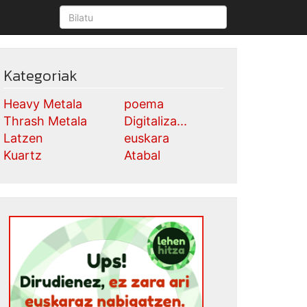
Kategoriak
Heavy Metala
poema
Thrash Metala
Digitaliza...
Latzen
euskara
Kuartz
Atabal