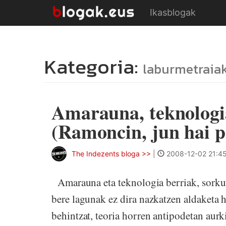
Ikasblogak
Kategoria:
laburmetraia
Amarauna, teknologia
(Ramoncin, jun hai p
The Indezents bloga >>
|
2008-12-02 21:4
Amarauna eta teknologia berriak, sorkun
bere lagunak ez dira nazkatzen aldaketa h
behintzat, teoria horren antipodetan au