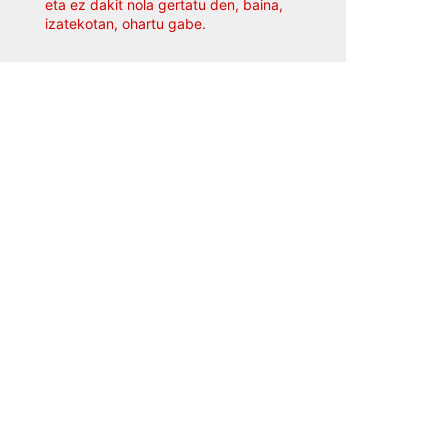
eta ez dakit nola gertatu den, baina,
izatekotan, ohartu gabe.