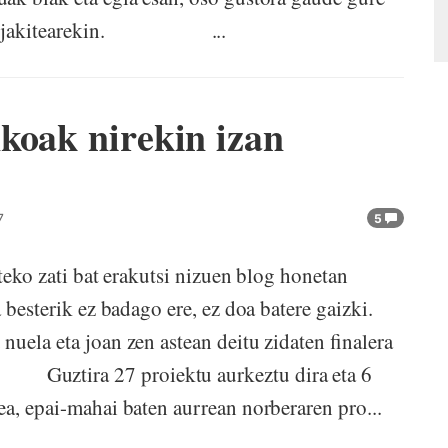
r dela jakitearekin. ...
koak nirekin izan
7
5
teko zati bat erakutsi nizuen blog honetan
 besterik ez badago ere, ez doa batere gaizki.
uela eta joan zen astean deitu zidaten finalera
 27 proiektu aurkeztu dira eta 6
ea, epai-mahai baten aurrean norberaren pro...