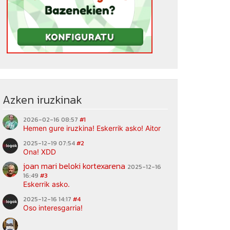
Azken iruzkinak
2026-02-16 08:57
#1
Hemen gure iruzkina! Eskerrik asko! Aitor
2025-12-19 07:54
#2
Ona! XDD
joan mari beloki kortexarena
2025-12-16
16:49
#3
Eskerrik asko.
2025-12-16 14:17
#4
Oso interesgarria!