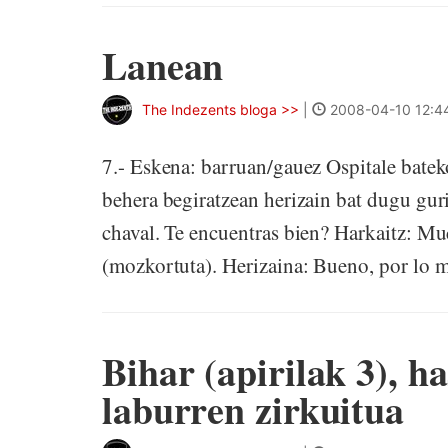
Lanean
The Indezents bloga >>
|
2008-04-10 12:4
7.- Eskena: barruan/gauez Ospitale batek
behera begiratzean herizain bat dugu guri
chaval. Te encuentras bien? Harkaitz: Mu
(mozkortuta). Herizaina: Bueno, por lo 
Bihar (apirilak 3), h
laburren zirkuitua