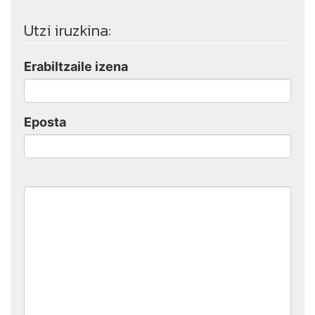
Utzi iruzkina:
Erabiltzaile izena
Eposta