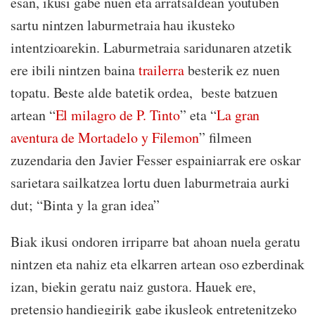
esan, ikusi gabe nuen eta arratsaldean youtuben
sartu nintzen laburmetraia hau ikusteko
intentzioarekin. Laburmetraia saridunaren atzetik
ere ibili nintzen baina
trailerra
besterik ez nuen
topatu. Beste alde batetik ordea, beste batzuen
artean “
El milagro de P. Tinto
” eta “
La gran
aventura de Mortadelo y Filemon
” filmeen
zuzendaria den Javier Fesser espainiarrak ere oskar
sarietara sailkatzea lortu duen laburmetraia aurki
dut; “Binta y la gran idea”
Biak ikusi ondoren irriparre bat ahoan nuela geratu
nintzen eta nahiz eta elkarren artean oso ezberdinak
izan, biekin geratu naiz gustora. Hauek ere,
pretensio handiegirik gabe ikusleok entretenitzeko