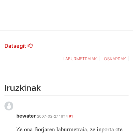
Datsegit
LABURMETRAIAK
OSKARRAK
Iruzkinak
bewater
2007-02-27 16:14
#1
Ze ona Borjaren laburmetraia, ze inporta ote