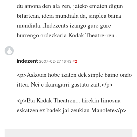
du amona den ala zen, jateko ematen digun
bitartean, ideia mundiala da, sinplea baina
mundiala...Indezents izango gure gure
hurrengo ordezkaria Kodak Theatre-ren...
indezent
2007-02-27 16:43
#2
<p>Askotan hobe izaten dek sinple baino ondo
ittea. Nei e ikaragarri gustatu zait.</p>
<p>Eta Kodak Theatren... hirekin limosna
eskatzen ez badek jai zeukiau Manolete</p>