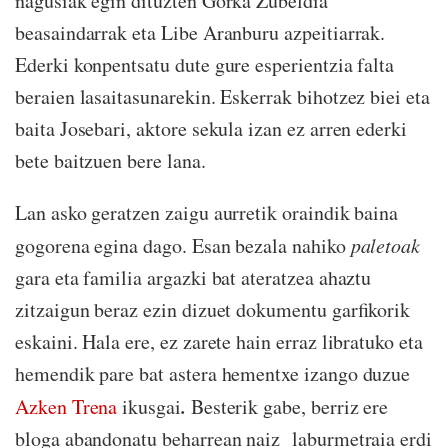
nagusiak egin dituzten Gorka Zubeldia
beasaindarrak eta Libe Aranburu azpeitiarrak.
Ederki konpentsatu dute gure esperientzia falta
beraien lasaitasunarekin. Eskerrak bihotzez biei eta
baita Josebari, aktore sekula izan ez arren ederki
bete baitzuen bere lana.
Lan asko geratzen zaigu aurretik oraindik baina
gogorena egina dago. Esan bezala nahiko
paletoak
gara eta familia argazki bat ateratzea ahaztu
zitzaigun beraz ezin dizuet dokumentu garfikorik
eskaini. Hala ere, ez zarete hain erraz libratuko eta
hemendik pare bat astera hementxe izango duzue
.
Azken Trena
ikusgai
Besterik gabe, berriz ere
bloga abandonatu beharrean naiz laburmetraia erdi