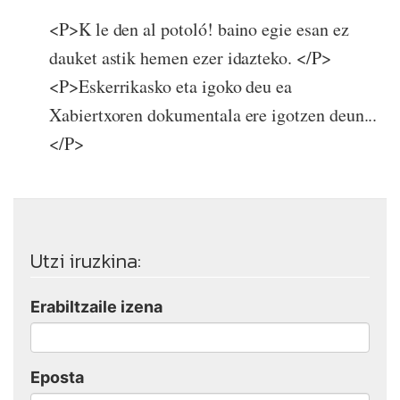
<P>K le den al potoló! baino egie esan ez
dauket astik hemen ezer idazteko. </P>
<P>Eskerrikasko eta igoko deu ea
Xabiertxoren dokumentala ere igotzen deun...
</P>
Utzi iruzkina:
Erabiltzaile izena
Eposta