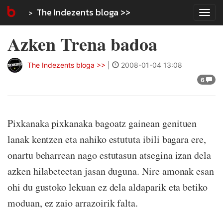
The Indezents bloga >>
Tog
navi
Azken Trena badoa
The Indezents bloga >>
|
2008-01-04 13:08
6
Pixkanaka pixkanaka bagoatz gainean genituen
lanak kentzen eta nahiko estututa ibili bagara ere,
onartu beharrean nago estutasun atsegina izan dela
azken hilabeteetan jasan duguna. Nire amonak esan
ohi du gustoko lekuan ez dela aldaparik eta betiko
moduan, ez zaio arrazoirik falta.