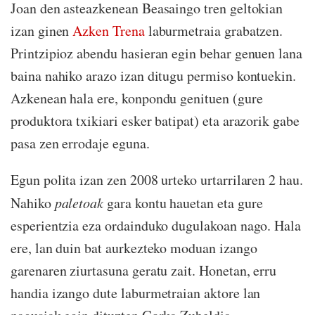
Joan den asteazkenean Beasaingo tren geltokian
izan ginen
Azken Trena
laburmetraia grabatzen.
Printzipioz abendu hasieran egin behar genuen lana
baina nahiko arazo izan ditugu permiso kontuekin.
Azkenean hala ere, konpondu genituen (gure
produktora txikiari esker batipat) eta arazorik gabe
pasa zen errodaje eguna.
Egun polita izan zen 2008 urteko urtarrilaren 2 hau.
Nahiko
paletoak
gara kontu hauetan eta gure
esperientzia eza ordainduko dugulakoan nago. Hala
ere, lan duin bat aurkezteko moduan izango
garenaren ziurtasuna geratu zait. Honetan, erru
handia izango dute laburmetraian aktore lan