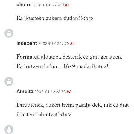
oier u.
2008-01-08 23:10
#1
Ea ikusteko aukera dudan!!<br>
indezent
2008-01-12 17:20
#2
Formatua aldatzea besterik ez zait geratzen.
Ea lortzen dudan... 16x9 madarikatua!
Amuitz
2008-01-12 23:53
#3
Dirudienez, azken trena pasatu dek, nik ez diat
ikusten behintzat!<br>