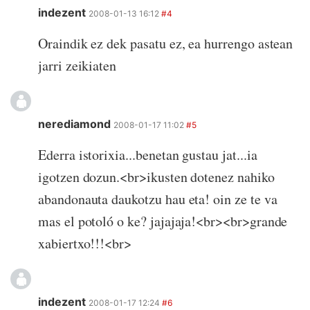
indezent
2008-01-13 16:12
#4
Oraindik ez dek pasatu ez, ea hurrengo astean
jarri zeikiaten
nerediamond
2008-01-17 11:02
#5
Ederra istorixia...benetan gustau jat...ia
igotzen dozun.<br>ikusten dotenez nahiko
abandonauta daukotzu hau eta! oin ze te va
mas el potoló o ke? jajajaja!<br><br>grande
xabiertxo!!!<br>
indezent
2008-01-17 12:24
#6