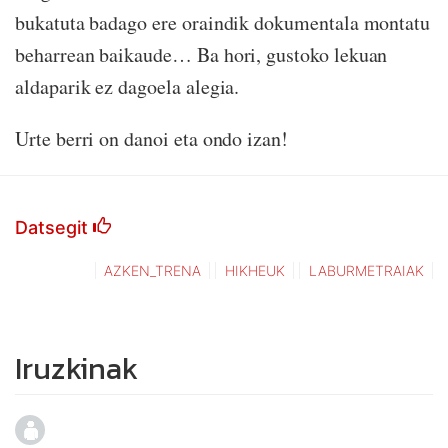
bukatuta badago ere oraindik dokumentala montatu
beharrean baikaude… Ba hori, gustoko lekuan
aldaparik ez dagoela alegia.
Urte berri on danoi eta ondo izan!
Datsegit
AZKEN_TRENA
HIKHEUK
LABURMETRAIAK
Iruzkinak