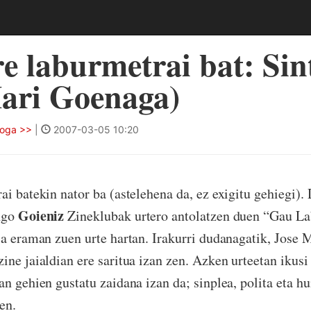
e laburmetrai bat: Sin
Mari Goenaga)
loga >>
|
2007-03-05 10:20
ai batekin nator ba (astelehena da, ez exigitu gehiegi). 
Goieniz
ngo
Zineklubak urtero antolatzen duen “Gau La
ia eraman zuen urte hartan. Irakurri dudanagatik, Jose
ine jaialdian ere saritua izan zen. Azken urteetan ikusi
an gehien gustatu zaidana izan da; sinplea, polita eta 
en.