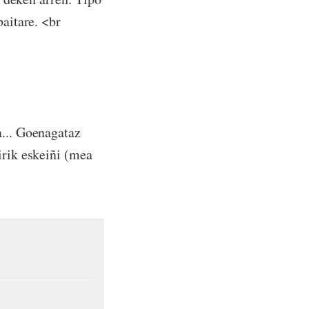
baitare. <br
a... Goenagataz
irik eskeiñi (mea