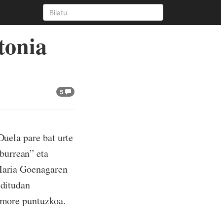
tonia
5
Duela pare bat urte
burrean” eta
 Maria Goenagaren
 ditudan
humore puntuzkoa.