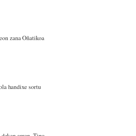
 eon zana Oñatikoa
kola handixe sortu
i deken arren. Tipo