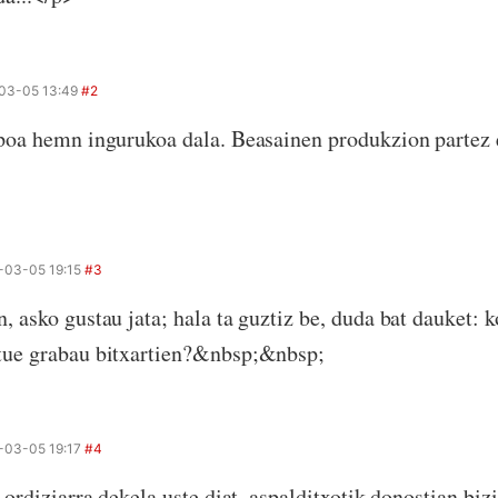
03-05 13:49
#2
ipoa hemn ingurukoa dala. Beasainen produkzion partez
-03-05 19:15
#3
, asko gustau jata; hala ta guztiz be, duda bat dauket: 
rtue grabau bitxartien?&nbsp;&nbsp;
-03-05 19:17
#4
a ordiziarra dekela uste diat, aspalditxotik donostian biz