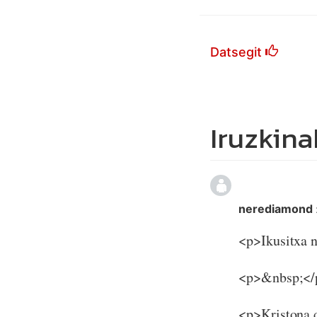
Datsegit
Iruzkina
nerediamond
<p>Ikusitxa n
<p>&nbsp;</
<p>Kristona d