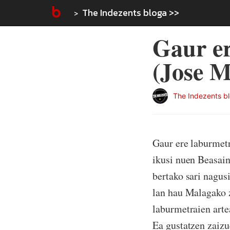
The Indezents bloga >>
Gaur er
(Jose 
The Indezents b
Gaur ere laburmetr
ikusi nuen Beasai
bertako sari nagus
lan hau Malagako z
laburmetraien arte
Ea gustatzen zaizu