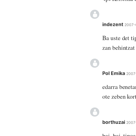
indezent
2007-
Ba uste det t
zan behintzat
Pol Emika
2007
edarra benetan
ote zeben ko
borthuzai
2007
bai, bai, tipo