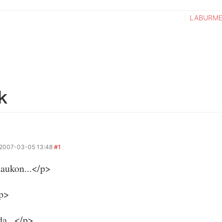
LABURME
k
2007-03-05 13:48
#1
aukon...</p>
p>
a...</p>