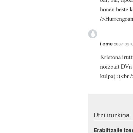
honen beste ko
/>Hurrengoan 
i eme
2007-03-0
Kristona irut
noizbait DVn 
kulpa) :(<br 
Utzi iruzkina:
Erabiltzaile ize