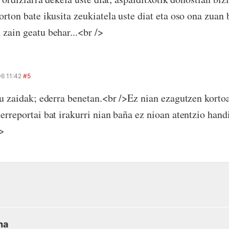
rton bate ikusita zeukiatela uste diat eta oso ona zuan 
zain geatu behar...<br />
6 11:42
#5
tu zaidak; ederra benetan.<br />Ez nian ezagutzen korto
erreportai bat irakurri nian baña ez nioan atentzio hand
/>
na